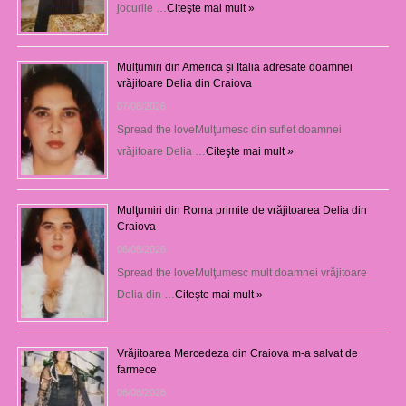
jocurile …
Citeşte mai mult »
Mulțumiri din America și Italia adresate doamnei
vrăjitoare Delia din Craiova
07/08/2026
Spread the loveMulţumesc din suflet doamnei
vrăjitoare Delia …
Citeşte mai mult »
Mulţumiri din Roma primite de vrăjitoarea Delia din
Craiova
06/08/2026
Spread the loveMulţumesc mult doamnei vrăjitoare
Delia din …
Citeşte mai mult »
Vrăjitoarea Mercedeza din Craiova m-a salvat de
farmece
06/08/2026