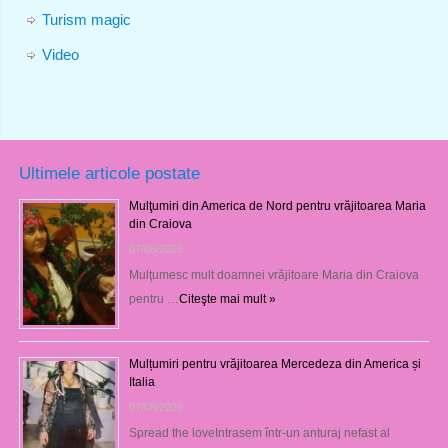
Turism magic
Video
Ultimele articole postate
Mulţumiri din America de Nord pentru vrăjitoarea Maria
din Craiova
07/08/2026
Mulţumesc mult doamnei vrăjitoare Maria din Craiova
pentru …
Citeşte mai mult »
Mulțumiri pentru vrăjitoarea Mercedeza din America și
Italia
07/08/2026
Spread the loveIntrasem într-un anturaj nefast al