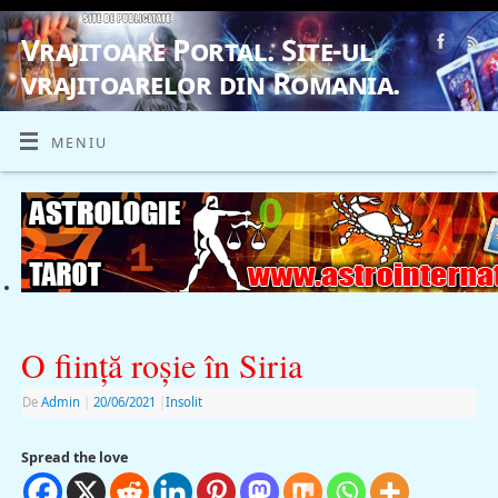
Vrajitoare Portal. Site-ul
vrajitoarelor din Romania.
VRAJITOARE, VRAJITOARELE, VRAJITOARE
MENIU
O fiinţă roşie în Siria
De
Admin
|
20/06/2021
|
Insolit
Spread the love