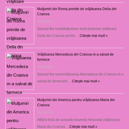
Mulţumiri din Roma primite de vrăjitoarea Delia din
Craiova
06/08/2026
Spread the loveMulţumesc mult doamnei vrăjitoare
Delia din Craiova pentru …
Citește mai mult »
Vrăjitoarea Mercedeza din Craiova m-a salvat de
farmece
06/08/2026
Spread the loveVrăjitoarea Mercedeza din Craiova m-a
salvat de farmecele …
Citește mai mult »
Mulţumiri din America pentru vrăjitoarea Maria din
Craiova
31/07/2026
Aflând însă de această doamnă minunată vrăjitoarea
Maria din Craiova …
Citește mai mult »