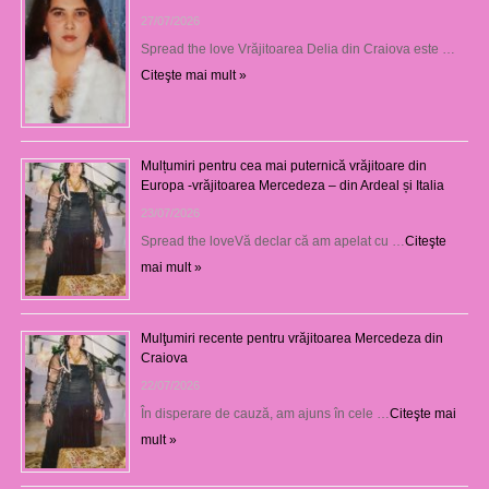
27/07/2026
Spread the love Vrăjitoarea Delia din Craiova este …
Citeşte mai mult »
Mulțumiri pentru cea mai puternică vrăjitoare din
Europa -vrăjitoarea Mercedeza – din Ardeal și Italia
23/07/2026
Spread the loveVă declar că am apelat cu …
Citeşte
mai mult »
Mulţumiri recente pentru vrăjitoarea Mercedeza din
Craiova
22/07/2026
În disperare de cauză, am ajuns în cele …
Citeşte mai
mult »