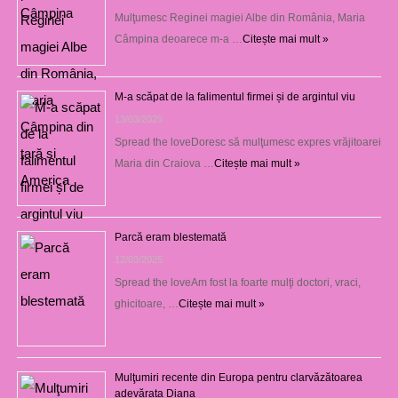
Mulţumesc Reginei magiei Albe din România, Maria
Câmpina deoarece m-a …
Citește mai mult »
M-a scăpat de la falimentul firmei și de argintul viu
13/03/2025
Spread the loveDoresc să mulţumesc expres vrăjitoarei
Maria din Craiova …
Citește mai mult »
Parcă eram blestemată
12/03/2025
Spread the loveAm fost la foarte mulţi doctori, vraci,
ghicitoare, …
Citește mai mult »
Mulţumiri recente din Europa pentru clarvăzătoarea
adevărata Diana