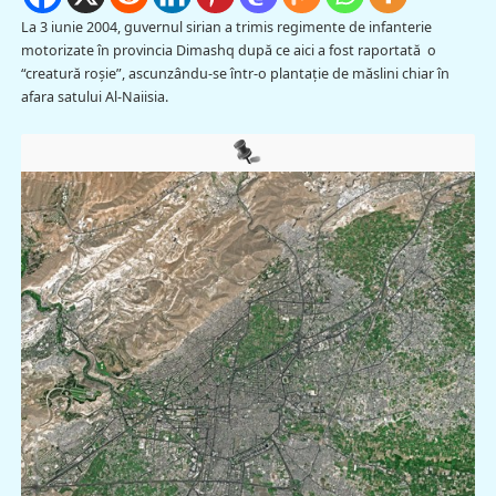
La 3 iunie 2004, guvernul sirian a trimis regimente de infanterie
motorizate în provincia Dimashq după ce aici a fost raportată o
“creatură roşie”, ascunzându-se într-o plantaţie de măslini chiar în
afara satului Al-Naiisia.