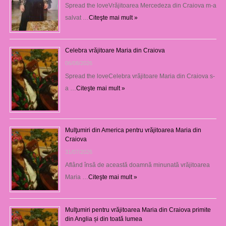
Spread the loveVrăjitoarea Mercedeza din Craiova m-a
salvat …
Citeşte mai mult »
Celebra vrăjitoare Maria din Craiova
06/08/2026
Spread the loveCelebra vrăjitoare Maria din Craiova s-
a …
Citeşte mai mult »
Mulţumiri din America pentru vrăjitoarea Maria din
Craiova
31/07/2026
Aflând însă de această doamnă minunată vrăjitoarea
Maria …
Citeşte mai mult »
Mulţumiri pentru vrăjitoarea Maria din Craiova primite
din Anglia și din toată lumea