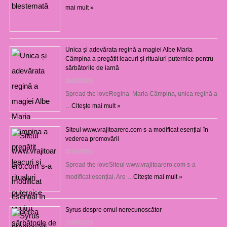
mai mult »
Unica și adevărata regină a magiei Albe Maria
Câmpina a pregătit leacuri și ritualuri puternice pentru
sărbătorile de iarnă
26/12/2023
Spread the loveRegina Maria Câmpina, unica regină a
…
Citeşte mai mult »
Siteul www.vrajitoarero.com s-a modificat esențial în
vederea promovării
07/12/2023
Spread the loveSiteul www.vrajitoarero.com s-a
modificat esențial. Are …
Citeşte mai mult »
Syrus despre omul nerecunoscător
11/09/2023