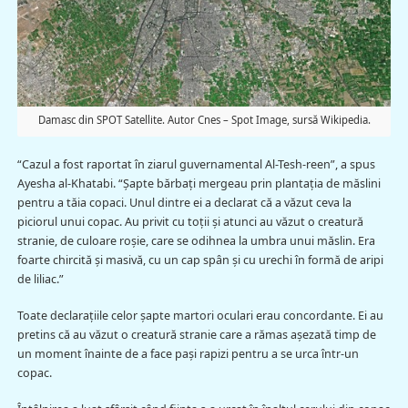
Damasc din SPOT Satellite. Autor Cnes – Spot Image, sursă Wikipedia.
“Cazul a fost raportat în ziarul guvernamental Al-Tesh-reen”, a spus
Ayesha al-Khatabi. “Şapte bărbaţi mergeau prin plantaţia de măslini
pentru a tăia copaci. Unul dintre ei a declarat că a văzut ceva la
piciorul unui copac. Au privit cu toţii şi atunci au văzut o creatură
stranie, de culoare roşie, care se odihnea la umbra unui măslin. Era
foarte chircită şi masivă, cu un cap spân şi cu urechi în formă de aripi
de liliac.”
Toate declaraţiile celor şapte martori oculari erau concordante. Ei au
pretins că au văzut o creatură stranie care a rămas aşezată timp de
un moment înainte de a face paşi rapizi pentru a se urca într-un
copac.