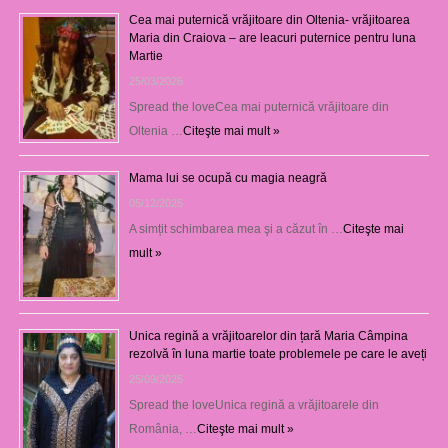
Cea mai puternică vrăjitoare din Oltenia- vrăjitoarea
Maria din Craiova – are leacuri puternice pentru luna
Martie
25/03/2026
Spread the loveCea mai puternică vrăjitoare din
Oltenia …
Citeşte mai mult »
Mama lui se ocupă cu magia neagră
05/12/2025
A simțit schimbarea mea şi a căzut în …
Citeşte mai
mult »
Unica regină a vrăjitoarelor din țară Maria Câmpina
rezolvă în luna martie toate problemele pe care le aveți
25/09/2025
Spread the loveUnica regină a vrăjitoarele din
România, …
Citeşte mai mult »