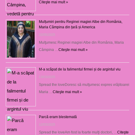
Citeşte mai mult »
Mulțumiri pentru Reginei magiei Albe din România,
Maria Câmpina din țară și America
22/05/2025
Mulţumesc Reginei magiei Albe din România, Maria
Câmpina …
Citeşte mai mult »
M-a scăpat de la falimentul firmei și de argintul viu
13/03/2025
Spread the loveDoresc să mulţumesc expres vrăjitoarei
Maria …
Citeşte mai mult »
Parcă eram blestemată
12/03/2025
Spread the loveAm fost la foarte mulţi doctori, …
Citeşte