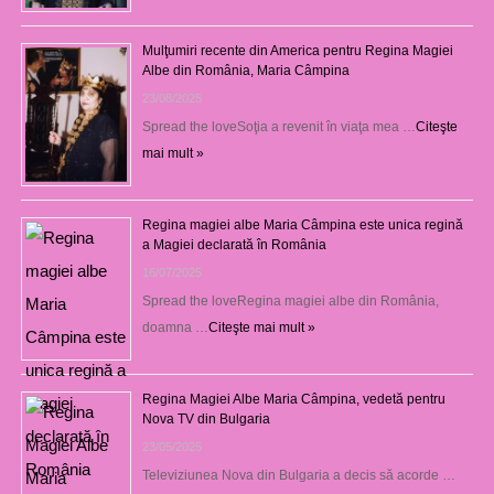
Mulţumiri recente din America pentru Regina Magiei
Albe din România, Maria Câmpina
23/08/2025
Spread the loveSoţia a revenit în viaţa mea …
Citeşte
mai mult »
Regina magiei albe Maria Câmpina este unica regină
a Magiei declarată în România
16/07/2025
Spread the loveRegina magiei albe din România,
doamna …
Citeşte mai mult »
Regina Magiei Albe Maria Câmpina, vedetă pentru
Nova TV din Bulgaria
23/05/2025
Televiziunea Nova din Bulgaria a decis să acorde …