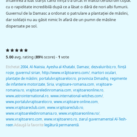
Întâlnirea a luat sfârşit când fiinţa s-a urcat în înaltul cerului din copac
cu o rapiditate incredibilă după ce a lăsat o dâră de nori albi fumurii.
Guvernul de la Damasc a ordonat o patrulare a plantaţiei de măslini,
dar soldaţii nu au găsit nimic în afară de un pumn de măsline
dispersate pe sol.
5.00
avg. rating (
89
% score) -
1
vote
Etichetat
2004
,
Al-Naiisia
,
Ayesha al-Khatabi
,
Damasc
,
dezvaluiribiz.ro
,
fiinţă
roşie
,
guvernul sirian
,
http://www.vrăjitoarero.com/
,
martori oculari
,
plantaţie de măslini
,
portalulvrajitoarelor.ro
,
provincia Dimashq
,
regimente
de infanterie motorizate
,
Siria
,
vrajitoare-romania.com
,
vrajitoare-
romania.ro
,
vrajitoareledinromania.com
,
vrajitoareonline.ro
,
www.astrointernational.ro
,
www.international-witches.com/
,
www.portalulvrajitoarelor.ro
,
www.vrajitoare-online.com
,
www.vrajitoareclub.com
,
www.vrajitoareclub.ro
,
www.vrajitoareledinromania.ro
,
www.vrajitoareonline.ro/
,
www.vrajitoarero.com
,
www.vrajitoarero.ro
,
ziarul guvernamental Al-Tesh-
reen
.
Adaugă la favorite
legătură permanentă
.