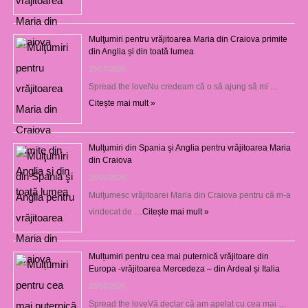
Mulţumiri pentru vrăjitoarea Maria din Craiova primite
din Anglia și din toată lumea
29/07/2026
Spread the loveNu credeam că o să ajung să mi …
Citește mai mult »
Mulţumiri din Spania şi Anglia pentru vrăjitoarea Maria
din Craiova
28/07/2026
Mulţumesc vrăjitoarei Maria din Craiova pentru că m-a
vindecat de …
Citește mai mult »
Mulțumiri pentru cea mai puternică vrăjitoare din
Europa -vrăjitoarea Mercedeza – din Ardeal și Italia
23/07/2026
Spread the loveVă declar că am apelat cu cea mai …