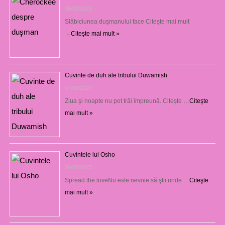
08/09/2023
Slăbiciunea duşmanului face Citește mai mult
→
Citeşte mai mult »
Cuvinte de duh ale tribului Duwamish
07/09/2023
Ziua şi noapte nu pot trăi împreună. Citește …
Citeşte
mai mult »
Cuvintele lui Osho
06/09/2023
Spread the loveNu este nevoie să ştii unde …
Citeşte
mai mult »