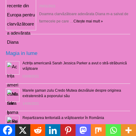
29/01/2021
Doamna clarvăzătoare adevărata Diana m-a salvat de
farmecele pe care …
Citește mai mult »
Magia in lume
Actrița americană Sarah Jessica Parker a avut o stră-străbunică
vrăjitoare
03/08/2021
Marele şaman zulu Credo Mutwa dezvăluie despre originea
extraterestră a poporului său
14/06/2021
Repartizarea teritorială a vrăjitoarelor în România
12/10/2020
Politică de cookie-uri