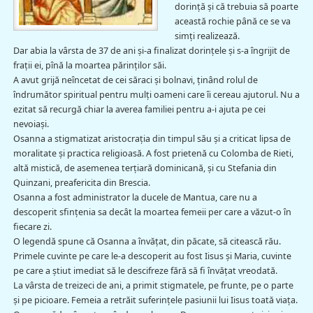
dorință și că trebuia să poarte
această rochie până ce se va
simţi realizează.
Dar abia la vârsta de 37 de ani şi-a finalizat dorințele şi s-a îngrijit de
frații ei, pînă la moartea părinților săi.
A avut grijă neîncetat de cei săraci și bolnavi, ţinând rolul de
îndrumător spiritual pentru mulți oameni care îi cereau ajutorul. Nu a
ezitat să recurgă chiar la averea familiei pentru a-i ajuta pe cei
nevoiași.
Osanna a stigmatizat aristocrația din timpul său și a criticat lipsa de
moralitate și practica religioasă. A fost prietenă cu Colomba de Rieti,
altă mistică, de asemenea terțiară dominicană, și cu Stefania din
Quinzani, preafericita din Brescia.
Osanna a fost administrator la ducele de Mantua, care nu a
descoperit sfințenia sa decât la moartea femeii per care a văzut-o în
fiecare zi.
O legendă spune că Osanna a învățat, din păcate, să citească rău.
Primele cuvinte pe care le-a descoperit au fost Iisus și Maria, cuvinte
pe care a știut imediat să le descifreze fără să fi învățat vreodată.
La vârsta de treizeci de ani, a primit stigmatele, pe frunte, pe o parte
și pe picioare. Femeia a retrăit suferințele pasiunii lui Iisus toată viața.