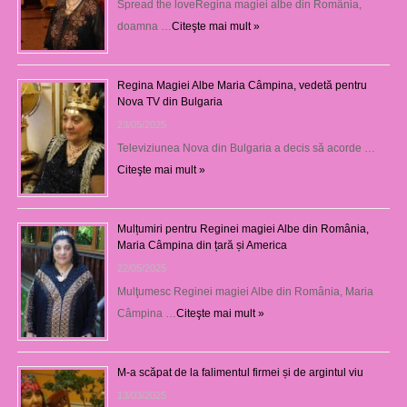
Spread the loveRegina magiei albe din România,
doamna …
Citeşte mai mult »
Regina Magiei Albe Maria Câmpina, vedetă pentru
Nova TV din Bulgaria
23/05/2025
Televiziunea Nova din Bulgaria a decis să acorde …
Citeşte mai mult »
Mulțumiri pentru Reginei magiei Albe din România,
Maria Câmpina din țară și America
22/05/2025
Mulţumesc Reginei magiei Albe din România, Maria
Câmpina …
Citeşte mai mult »
M-a scăpat de la falimentul firmei și de argintul viu
13/03/2025