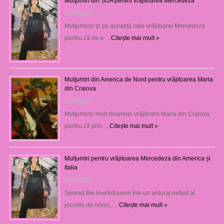
Mulţumiri din SUA pentru vrăjitoarea Mercedeza
08/08/2026
Mulţumesc şi pe această cale vrăjitoarei Mercedeza
pentru că mi-a …
Citește mai mult »
Mulţumiri din America de Nord pentru vrăjitoarea Maria
din Craiova
07/08/2026
Mulţumesc mult doamnei vrăjitoare Maria din Craiova
pentru că prin …
Citește mai mult »
Mulțumiri pentru vrăjitoarea Mercedeza din America și
Italia
07/08/2026
Spread the loveIntrasem într-un anturaj nefast al
jocurile de noroc, …
Citește mai mult »