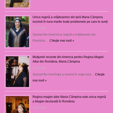
Unica regină a vrăjitoarelor din țară Maria Câmpina
rezolvă în luna martie toate problemele pe care le aveți
25/09/2025
Spread the loveUnica regină a vrăjitoarele din
România, …
Citeşte mai mult »
Mulţumiri recente din America pentru Regina Magiei
Albe din România, Maria Câmpina
23/08/2025
Spread the loveSoţia a revenit în viaţa mea …
Citeşte
mai mult »
Regina magiei albe Maria Câmpina este unica regină
a Magiei declarată în România
16/07/2025