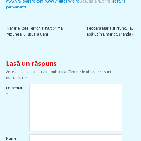
www.vrajitoarero.com
,
www.vrajitoarero.ro
.
Adaugă la favorite
legătură
permanentă
.
«
Marie Rose Ferron a avut prima
Fecioara Maria şi Pruncul au
viziune a lui Iisus la 6 ani
apărut în Limerick, Irlanda
»
Lasă un răspuns
Adresa ta de email nu va fi publicată.
Câmpurile obligatorii sunt
marcate cu
*
Comentariu
*
Nume