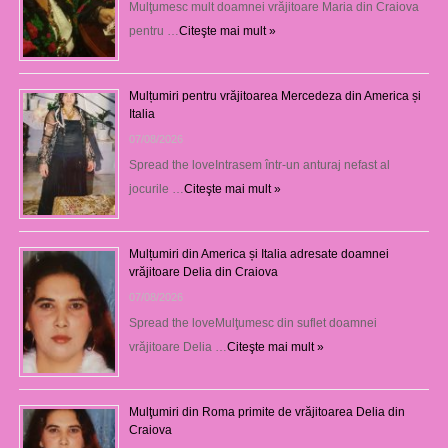
Mulţumesc mult doamnei vrăjitoare Maria din Craiova
pentru …
Citeşte mai mult »
Mulțumiri pentru vrăjitoarea Mercedeza din America și
Italia
07/08/2026
Spread the loveIntrasem într-un anturaj nefast al
jocurile …
Citeşte mai mult »
Mulțumiri din America și Italia adresate doamnei
vrăjitoare Delia din Craiova
07/08/2026
Spread the loveMulţumesc din suflet doamnei
vrăjitoare Delia …
Citeşte mai mult »
Mulţumiri din Roma primite de vrăjitoarea Delia din
Craiova