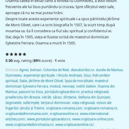
Osanna cădea în extaz când a vorbea cu Dumnezeu, a avut viziuni
frecvente ale lui Iisus purtându-şi crucea. Spre sfârșitul vieții sale,
aproape că nu se mai putea hrăni.
Despre toate aceste experiențe spirituale i-a spus părintelui Jérôme
de Mont Olivet, care i-a scris biografia în 1507, la scurt timp după
moartea sa. Ea îl considera ca fiul său spiritual și confidentul ei.
Dar, deja în 1505, viața ei fusese scrisă de maestrul dominican
Sylvestre Ferrara. Osanna a murit în 1505.
5.00
avg. rating (
89
% score) -
1
vote
Etichetat
Agnes
,
bolnavi
,
Colomba de Rieti
,
dezvaluiribiz.ro
,
ducele de Mantua
,
Dumnezeu
,
experiențe spirituale
,
i Nicolo Andreasi
,
Iisus
,
îndrumător
spiritual
,
Italia
,
Jérôme de Mont Olivet
,
lipsa de moralitate
,
maestrul
dominican Sylvestre Ferrara
,
mistică
,
nevoiași
,
nobili italieni
,
Osanna din
Mantua
,
pasiunii lui Iisus
,
portalulvrajitoarelor.ro
,
practica religioasă
,
preafericita din Brescia
,
retrăit
,
săraci
,
sfințenia
,
Stefania din Quinzani
,
stigmatele
,
suferințele
,
terțiarul dominican
,
viața religioasă
,
viziuni ale
îngerilor cerului și Treimii
,
vrajitoare-romania.com
,
vrajitoare-romania.ro
,
vrajitoareledinromania.com
,
vrajitoareonline.ro
,
www.international-
witches.com/
,
www.portalulvrajitoarelor.ro
,
www.vrajitoare-online.com
,
www.vrajitoareledinromania.ro
,
www.vrajitoareonline.ro/
,