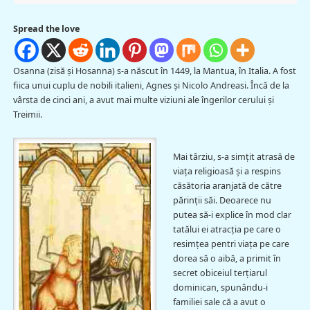
Spread the love
Osanna (zisă şi Hosanna) s-a născut în 1449, la Mantua, în Italia. A fost
fiica unui cuplu de nobili italieni, Agnes şi Nicolo Andreasi. Încă de la
vârsta de cinci ani, a avut mai multe viziuni ale îngerilor cerului și
Treimii.
Mai târziu, s-a simţit atrasă de
viața religioasă şi a respins
căsătoria aranjată de către
părinții săi. Deoarece nu
putea să-i explice în mod clar
tatălui ei atracţia pe care o
resimţea pentri viaţa pe care
dorea să o aibă, a primit în
secret obiceiul terțiarul
dominican, spunându-i
familiei sale că a avut o