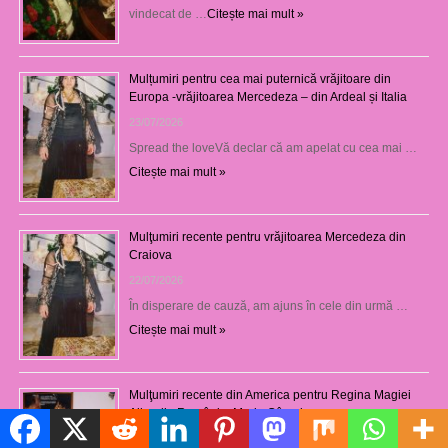
vindecat de …
Citește mai mult »
Mulțumiri pentru cea mai puternică vrăjitoare din
Europa -vrăjitoarea Mercedeza – din Ardeal și Italia
23/07/2026
Spread the loveVă declar că am apelat cu cea mai …
Citește mai mult »
Mulţumiri recente pentru vrăjitoarea Mercedeza din
Craiova
22/07/2026
În disperare de cauză, am ajuns în cele din urmă …
Citește mai mult »
Mulţumiri recente din America pentru Regina Magiei
Albe din România, Maria Câmpina
Politică de cookie-uri
23/08/2025