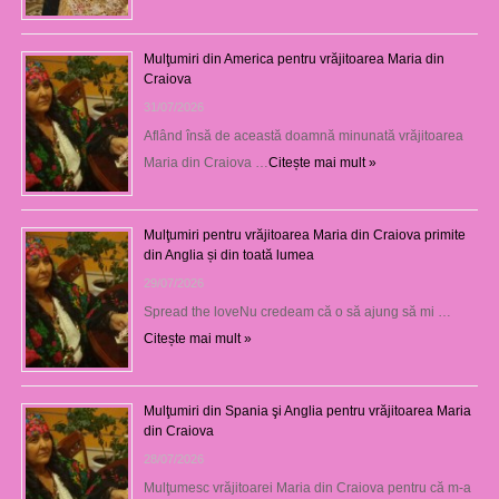
Mulţumiri din America pentru vrăjitoarea Maria din
Craiova
31/07/2026
Aflând însă de această doamnă minunată vrăjitoarea
Maria din Craiova …
Citește mai mult »
Mulţumiri pentru vrăjitoarea Maria din Craiova primite
din Anglia și din toată lumea
29/07/2026
Spread the loveNu credeam că o să ajung să mi …
Citește mai mult »
Mulţumiri din Spania şi Anglia pentru vrăjitoarea Maria
din Craiova
28/07/2026
Mulţumesc vrăjitoarei Maria din Craiova pentru că m-a