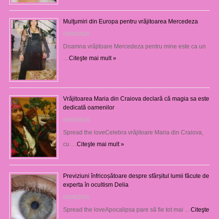
Mulţumiri din Europa pentru vrăjitoarea Mercedeza
09/08/2026
Doamna vrăjitoare Mercedeza pentru mine este ca un
…
Citeşte mai mult »
Vrăjitoarea Maria din Craiova declară că magia sa este
dedicată oamenilor
09/08/2026
Spread the loveCelebra vrăjitoare Maria din Craiova,
cu …
Citeşte mai mult »
Previziuni înfricoșătoare despre sfârșitul lumii făcute de
experta în ocultism Delia
08/08/2026
Spread the loveApocalipsa pare să fie tot mai …
Citeşte