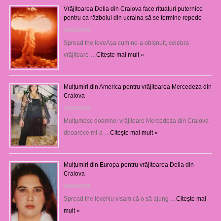
Vrăjitoarea Delia din Craiova face ritualuri puternice
pentru ca războiul din ucraina să se termine repede
10/08/2026
Spread the loveAșa cum ne-a obișnuit, celebra
vrăjitoare …
Citeşte mai mult »
Mulţumiri din America pentru vrăjitoarea Mercedeza din
Craiova
10/08/2026
Mulţumesc doamnei vrăjitoare Mercedeza din Craiova
deoarece mi-a …
Citeşte mai mult »
Mulţumiri din Europa pentru vrăjitoarea Delia din
Craiova
09/08/2026
Spread the loveNu visam că o să ajung …
Citeşte mai
mult »