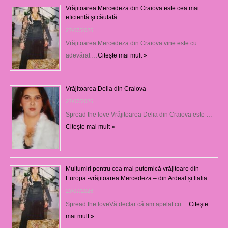
Vrăjitoarea Mercedeza din Craiova este cea mai
eficientă şi căutată
27/07/2026
Vrăjitoarea Mercedeza din Craiova vine este cu
adevărat …
Citeşte mai mult »
Vrăjitoarea Delia din Craiova
27/07/2026
Spread the love Vrăjitoarea Delia din Craiova este …
Citeşte mai mult »
Mulțumiri pentru cea mai puternică vrăjitoare din
Europa -vrăjitoarea Mercedeza – din Ardeal și Italia
23/07/2026
Spread the loveVă declar că am apelat cu …
Citeşte
mai mult »