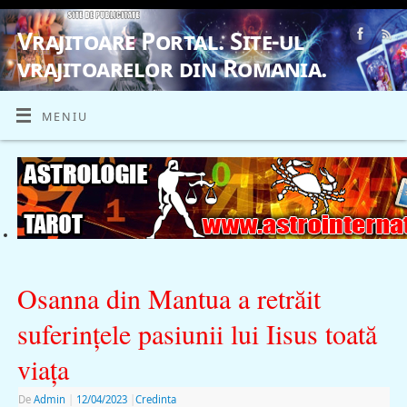
Vrajitoare Portal. Site-ul
vrajitoarelor din Romania.
VRAJITOARE, VRAJITOARELE, VRAJITOARE
MENIU
Osanna din Mantua a retrăit
suferințele pasiunii lui Iisus toată
viaţa
De
Admin
|
12/04/2023
|
Credinta