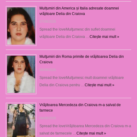
Mulțumiri din America și Italia adresate doamnei
vrăjitoare Delia din Craiova
07/08/2026
Spread the loveMulţumesc din suflet doamnei
vrăjitoare Delia din Craiova …
Citește mai mult »
Mulţumiri din Roma primite de vrăjitoarea Delia din
Craiova
06/08/2026
Spread the loveMulţumesc mult doamnei vrăjitoare
Delia din Craiova pentru …
Citește mai mult »
Vrăjitoarea Mercedeza din Craiova m-a salvat de
farmece
06/08/2026
Spread the loveVrăjitoarea Mercedeza din Craiova m-a
salvat de farmecele …
Citește mai mult »