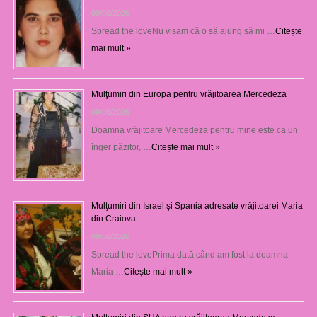
09/08/2026
Spread the loveNu visam că o să ajung să mi …
Citește
mai mult »
Mulţumiri din Europa pentru vrăjitoarea Mercedeza
09/08/2026
Doamna vrăjitoare Mercedeza pentru mine este ca un
înger păzitor, …
Citește mai mult »
Mulţumiri din Israel şi Spania adresate vrăjitoarei Maria
din Craiova
08/08/2026
Spread the lovePrima dată când am fost la doamna
Maria …
Citește mai mult »