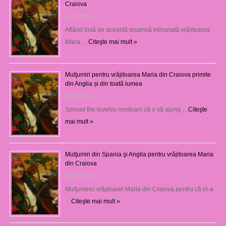
Craiova
31/07/2026
Aflând însă de această doamnă minunată vrăjitoarea
Maria …
Citeşte mai mult »
Mulţumiri pentru vrăjitoarea Maria din Craiova primite
din Anglia și din toată lumea
29/07/2026
Spread the loveNu credeam că o să ajung …
Citeşte
mai mult »
Mulţumiri din Spania şi Anglia pentru vrăjitoarea Maria
din Craiova
28/07/2026
Mulţumesc vrăjitoarei Maria din Craiova pentru că m-a
…
Citeşte mai mult »