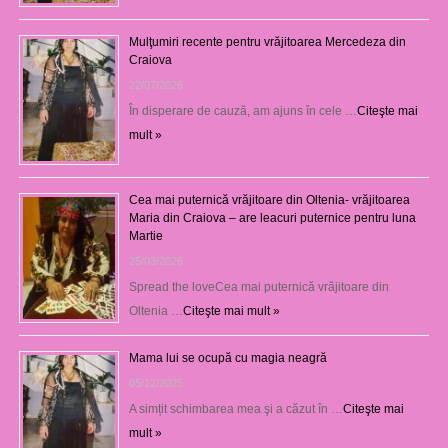
Mulţumiri recente pentru vrăjitoarea Mercedeza din
Craiova
22/07/2026
În disperare de cauză, am ajuns în cele …
Citeşte mai
mult »
Cea mai puternică vrăjitoare din Oltenia- vrăjitoarea
Maria din Craiova – are leacuri puternice pentru luna
Martie
25/03/2026
Spread the loveCea mai puternică vrăjitoare din
Oltenia …
Citeşte mai mult »
Mama lui se ocupă cu magia neagră
05/12/2025
A simțit schimbarea mea şi a căzut în …
Citeşte mai
mult »