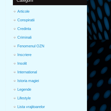
Categorii
Articole
Conspiratii
Credinta
Criminali
Fenomenul OZN
Inscriere
Insolit
International
Istoria magiei
Legende
Lifestyle
Lista vrajitoarelor