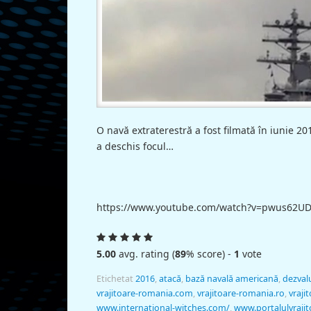
O navă extraterestră a fost filmată în iunie 
a deschis focul…
https://www.youtube.com/watch?v=pwus62UD
5.00
avg. rating (
89
% score) -
1
vote
Etichetat
2016
,
atacă
,
bază navală americană
,
dezvalu
vrajitoare-romania.com
,
vrajitoare-romania.ro
,
vraji
www.international-witches.com/
,
www.portalulvrajit