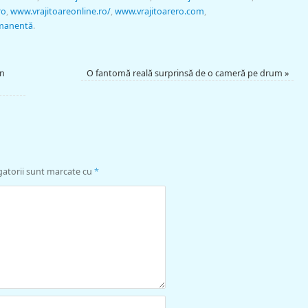
ro
,
www.vrajitoareonline.ro/
,
www.vrajitoarero.com
,
rmanentă
.
în
O fantomă reală surprinsă de o cameră pe drum
»
gatorii sunt marcate cu
*