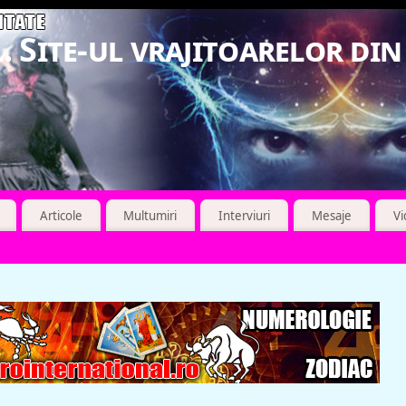
. Site-ul vrajitoarelor di
Articole
Multumiri
Interviuri
Mesaje
V