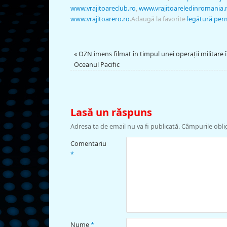
www.vrajitoareclub.ro
,
www.vrajitoareledinromania.
www.vrajitoarero.ro
.
Adaugă la favorite
legătură pe
«
OZN imens filmat în timpul unei operaţii militare 
Oceanul Pacific
Lasă un răspuns
Adresa ta de email nu va fi publicată.
Câmpurile obli
Comentariu
*
Nume
*