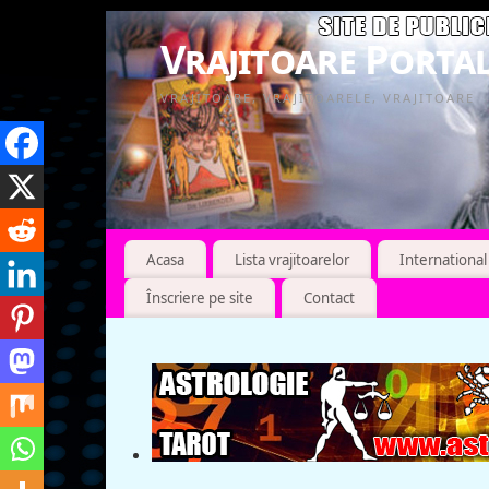
Vrajitoare Portal
VRAJITOARE, VRAJITOARELE, VRAJITOARE
Acasa
Lista vrajitoarelor
International
Înscriere pe site
Contact