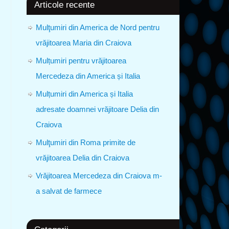
Articole recente
Mulţumiri din America de Nord pentru
vrăjitoarea Maria din Craiova
Mulțumiri pentru vrăjitoarea
Mercedeza din America și Italia
Mulțumiri din America și Italia
adresate doamnei vrăjitoare Delia din
Craiova
Mulţumiri din Roma primite de
vrăjitoarea Delia din Craiova
Vrăjitoarea Mercedeza din Craiova m-
a salvat de farmece