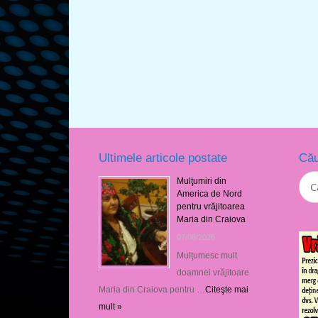
Ultimele articole postate
Cău
Mulţumiri din
America de Nord
pentru vrăjitoarea
Maria din Craiova
07/08/2026
Mulţumesc mult
doamnei vrăjitoare
Maria din Craiova pentru …
Citeşte mai
mult »