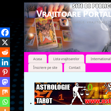
Vrajitoare Portal
VRAJITOARE, VRAJITOARELE, VRAJITOARE
Acasa
Lista vrajitoarelor
International
Înscriere pe site
Contact