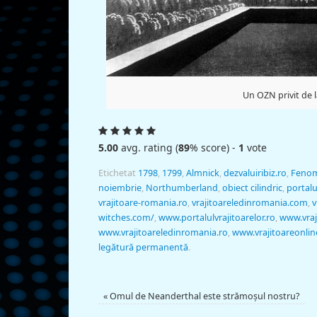
Un OZN privit de 
5.00
avg. rating (
89
% score) -
1
vote
Etichetat
1798
,
1799
,
Almnick
,
dezvaluiribiz.ro
,
Feno
noiembrie
,
Northumberland
,
obiect cilindric
,
portalu
vrajitoare-romania.ro
,
vrajitoareledinromania.com
,
v
witches.com/
,
www.portalulvrajitoarelor.ro
,
www.vraj
www.vrajitoareledinromania.ro
,
www.vrajitoareonlin
legătură permanentă
.
«
Omul de Neanderthal este strămoşul nostru?