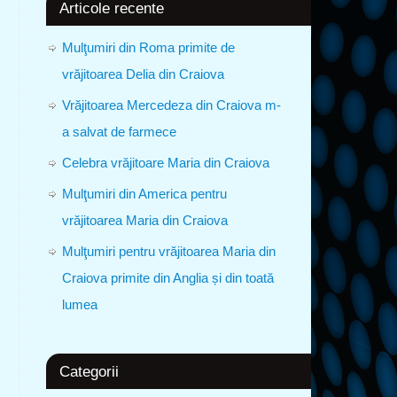
Articole recente
Mulţumiri din Roma primite de
vrăjitoarea Delia din Craiova
Vrăjitoarea Mercedeza din Craiova m-
a salvat de farmece
Celebra vrăjitoare Maria din Craiova
Mulţumiri din America pentru
vrăjitoarea Maria din Craiova
Mulţumiri pentru vrăjitoarea Maria din
Craiova primite din Anglia și din toată
lumea
Categorii