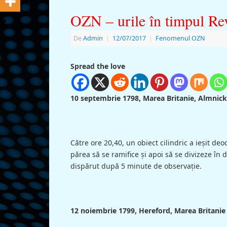
OZN – urile în timpul Rev
De
Admin
|
12/07/2017
|
Fenomenul OZN
Spread the love
10 septembrie 1798, Marea Britanie, Almnic
Către ore 20,40, un obiect cilindric a ieşit de
părea să se ramifice şi apoi să se divizeze în
dispărut după 5 minute de observaţie.
12 noiembrie 1799, Hereford, Marea Britanie