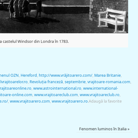
la castelul Windsor din Londra în 1783.
menul OZN
,
Hereford
,
http://www.vrăjitoarero.com/
,
Marea Britanie
,
lvrajitoarelor.ro
,
Revoluţia franceză
,
septembrie
,
vrajitoare-romania.com
,
rajitoareonline.ro
,
www.astrointernational.ro
,
www.international-
itoare-online.com
,
www.vrajitoareclub.com
,
www.vrajitoareclub.ro
,
e.ro/
,
www.vrajitoarero.com
,
www.vrajitoarero.ro
.
Adaugă la favorite
Fenomen luminos în Italia
»