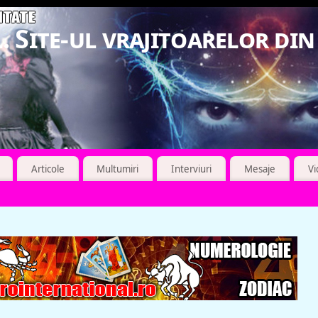
. Site-ul vrajitoarelor di
Articole
Multumiri
Interviuri
Mesaje
V