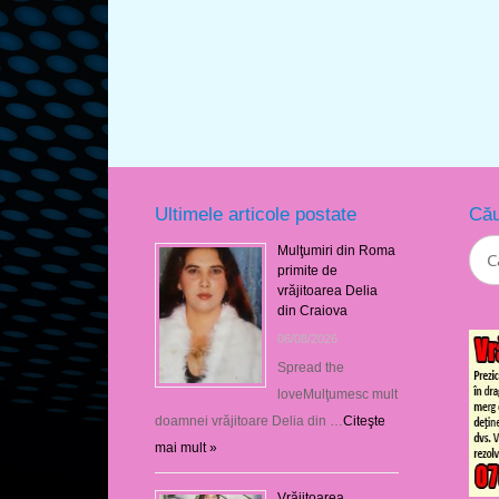
Ultimele articole postate
Cău
Mulţumiri din Roma
primite de
vrăjitoarea Delia
din Craiova
06/08/2026
Spread the
loveMulţumesc mult
doamnei vrăjitoare Delia din …
Citeşte
mai mult »
Vrăjitoarea