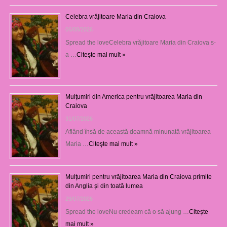
Celebra vrăjitoare Maria din Craiova
06/08/2026
Spread the loveCelebra vrăjitoare Maria din Craiova s-
a …
Citeşte mai mult »
Mulţumiri din America pentru vrăjitoarea Maria din
Craiova
31/07/2026
Aflând însă de această doamnă minunată vrăjitoarea
Maria …
Citeşte mai mult »
Mulţumiri pentru vrăjitoarea Maria din Craiova primite
din Anglia și din toată lumea
29/07/2026
Spread the loveNu credeam că o să ajung …
Citeşte
mai mult »