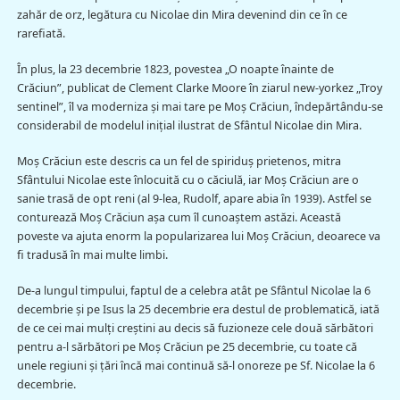
zahăr de orz, legătura cu Nicolae din Mira devenind din ce în ce
rarefiată.
În plus, la 23 decembrie 1823, povestea „O noapte înainte de
Crăciun”, publicat de Clement Clarke Moore în ziarul new-yorkez „Troy
sentinel”, îl va moderniza şi mai tare pe Moș Crăciun, îndepărtându-se
considerabil de modelul inițial ilustrat de Sfântul Nicolae din Mira.
Moș Crăciun este descris ca un fel de spiriduș prietenos, mitra
Sfântului Nicolae este înlocuită cu o căciulă, iar Moș Crăciun are o
sanie trasă de opt reni (al 9-lea, Rudolf, apare abia în 1939). Astfel se
conturează Moş Crăciun aşa cum îl cunoaştem astăzi. Această
poveste va ajuta enorm la popularizarea lui Moș Crăciun, deoarece va
fi tradusă în mai multe limbi.
De-a lungul timpului, faptul de a celebra atât pe Sfântul Nicolae la 6
decembrie şi pe Isus la 25 decembrie era destul de problematică, iată
de ce cei mai mulți creștini au decis să fuzioneze cele două sărbători
pentru a-l sărbători pe Moș Crăciun pe 25 decembrie, cu toate că
unele regiuni și țări încă mai continuă să-l onoreze pe Sf. Nicolae la 6
decembrie.