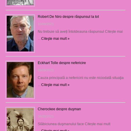
Robert De Niro despre răspunsul la tot
10/09/2023
Nu trebuie să aveți întotdeauna răspunsul Citește mai
…
Citeşte mai mult »
Eckhart Tolle despre nefericire
09/09/2023
Cauza principală a nefericirii nu este niciodată situaţia
…
Citeşte mai mult »
Cherockee despre duşman
08/09/2023
Slăbiciunea duşmanului face Citește mai mult
→
Citeşte mai mult »