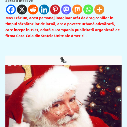
Spread the love
Moş Crăciun, acest personaj imaginar atât de drag copiilor în
timpul sărbătorilor de iarnă, are o poveste urbană adevărată,
care începe în 1931, odată cu campania publicitată organizată de
firma Coca-Cola din Statele Unite ale Americii.