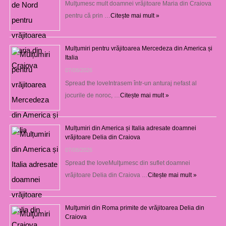
Mulţumesc mult doamnei vrăjitoare Maria din Craiova
pentru că prin …
Citește mai mult »
Mulțumiri pentru vrăjitoarea Mercedeza din America și
Italia
07/08/2026
Spread the loveIntrasem într-un anturaj nefast al
jocurile de noroc, …
Citește mai mult »
Mulțumiri din America și Italia adresate doamnei
vrăjitoare Delia din Craiova
07/08/2026
Spread the loveMulţumesc din suflet doamnei
vrăjitoare Delia din Craiova …
Citește mai mult »
Mulţumiri din Roma primite de vrăjitoarea Delia din
Craiova