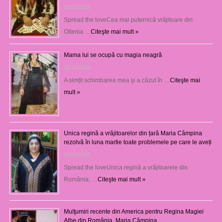
25/03/2026
Spread the loveCea mai puternică vrăjitoare din
Oltenia …
Citeşte mai mult »
Mama lui se ocupă cu magia neagră
05/12/2025
A simțit schimbarea mea şi a căzut în …
Citeşte mai
mult »
Unica regină a vrăjitoarelor din țară Maria Câmpina
rezolvă în luna martie toate problemele pe care le aveți
25/09/2025
Spread the loveUnica regină a vrăjitoarele din
România, …
Citeşte mai mult »
Mulţumiri recente din America pentru Regina Magiei
Albe din România, Maria Câmpina