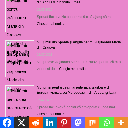
din Anglia și din toată lumea
29/07/2026
Spread the loveNu credeam că o să ajung să mi …
Citește mai mult »
Mulţumiri din Spania şi Anglia pentru vrăjitoarea Maria
din Craiova
28/07/2026
Mulţumesc vrăjitoarei Maria din Craiova pentru că m-a
vindecat de …
Citește mai mult »
Mulțumiri pentru cea mai puternică vrăjitoare din
Europa -vrăjitoarea Mercedeza – din Ardeal și Italia
23/07/2026
Spread the loveVă declar că am apelat cu cea mai …
Citește mai mult »
Politică de cookie-uri