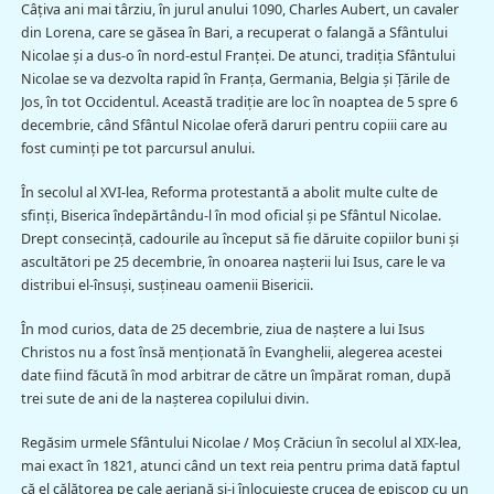
Câțiva ani mai târziu, în jurul anului 1090, Charles Aubert, un cavaler
din Lorena, care se găsea în Bari, a recuperat o falangă a Sfântului
Nicolae și a dus-o în nord-estul Franţei. De atunci, tradiţia Sfântului
Nicolae se va dezvolta rapid în Franța, Germania, Belgia și Țările de
Jos, în tot Occidentul. Această tradiţie are loc în noaptea de 5 spre 6
decembrie, când Sfântul Nicolae oferă daruri pentru copiii care au
fost cuminţi pe tot parcursul anului.
În secolul al XVI-lea, Reforma protestantă a abolit multe culte de
sfinți, Biserica îndepărtându-l în mod oficial şi pe Sfântul Nicolae.
Drept consecinţă, cadourile au început să fie dăruite copiilor buni şi
ascultători pe 25 decembrie, în onoarea nașterii lui Isus, care le va
distribui el-însuși, susţineau oamenii Bisericii.
În mod curios, data de 25 decembrie, ziua de naștere a lui Isus
Christos nu a fost însă menționată în Evanghelii, alegerea acestei
date fiind făcută în mod arbitrar de către un împărat roman, după
trei sute de ani de la nașterea copilului divin.
Regăsim urmele Sfântului Nicolae / Moș Crăciun în secolul al XIX-lea,
mai exact în 1821, atunci când un text reia pentru prima dată faptul
că el călătorea pe cale aeriană şi-i înlocuieşte crucea de episcop cu un