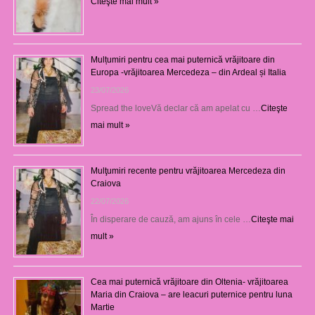
Citeşte mai mult »
Mulțumiri pentru cea mai puternică vrăjitoare din
Europa -vrăjitoarea Mercedeza – din Ardeal și Italia
23/07/2026
Spread the loveVă declar că am apelat cu …
Citeşte
mai mult »
Mulţumiri recente pentru vrăjitoarea Mercedeza din
Craiova
22/07/2026
În disperare de cauză, am ajuns în cele …
Citeşte mai
mult »
Cea mai puternică vrăjitoare din Oltenia- vrăjitoarea
Maria din Craiova – are leacuri puternice pentru luna
Martie