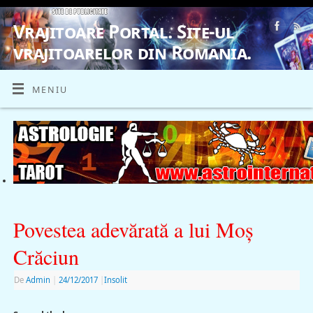
Vrajitoare Portal. Site-ul
vrajitoarelor din Romania.
VRAJITOARE, VRAJITOARELE, VRAJITOARE
MENIU
Povestea adevărată a lui Moş
Crăciun
De
Admin
|
24/12/2017
|
Insolit