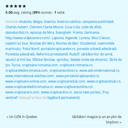
5.00
avg. rating (
89
% score) -
1
vote
Etichetat
Anatolia
,
Belgia
,
biserica
,
biserica catolica
,
campania publicitată
,
Charles Aubert
,
Clement Clarke Moore
,
Coca-Cola
,
culte de sfinți
,
dezvaluiribiz.ro
,
episcop de Mira
,
Evanghelii
,
Franta
,
Germania
,
http://www.vrăjitoarero.com/
,
Laponia
,
legende
,
Lorena
,
Moş Crăciun
,
nașterii lui Isus
,
Nicolae din Mira
,
Nicolas de Bari
,
Occidentul
,
osemintele
martirului
,
Polul Nord
,
portalulvrajitoarelor.ro
,
poveste urbană adevărată
,
Povestea adevărată
,
Reforma protestantă
,
Rudolf
,
sărbătorilor de iarnă
,
secolul al XVI-lea
,
Sfântul Nicolae
,
spiriduș
,
Statele Unite ale Americii
,
Ţările de
Jos
,
Turcia
,
vrajitoare-romania.com
,
vrajitoare-romania.ro
,
vrajitoareledinromania.com
,
vrajitoareonline.ro
,
www.astrointernational.ro
,
www.international-witches.com/
,
www.portalulvrajitoarelor.ro
,
www.vrajitoare-online.com
,
www.vrajitoareclub.com
,
www.vrajitoareclub.ro
,
www.vrajitoareledinromania.ro
,
www.vrajitoareonline.ro/
,
www.vrajitoarero.com
,
www.vrajitoarero.ro
,
ziarul new-yorkez „Troy
sentinel”
.
Adaugă la favorite
legătură permanentă
.
«
Un OZN în Quebec
Sărbători magice și un an plin de
împliniri
»