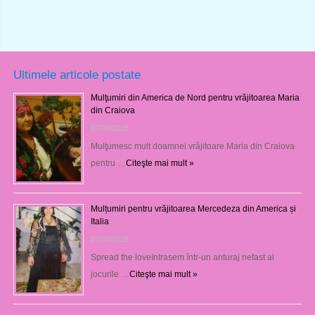
Ultimele articole postate
Mulţumiri din America de Nord pentru vrăjitoarea Maria
din Craiova
07/08/2026
Mulţumesc mult doamnei vrăjitoare Maria din Craiova
pentru …
Citeşte mai mult »
Mulțumiri pentru vrăjitoarea Mercedeza din America și
Italia
07/08/2026
Spread the loveIntrasem într-un anturaj nefast al
jocurile …
Citeşte mai mult »