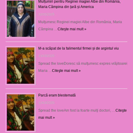
Mulțumiri pentru Reginei magiei Albe din România,
Maria Câmpina din țară și America
22/05/2025
Mulţumesc Reginei magiei Albe din România, Maria
Câmpina …
Citeşte mai mult »
M-a scăpat de la falimentul firmei și de argintul viu
13/03/2025
Spread the loveDoresc să mulţumesc expres vrăjitoarei
Maria …
Citeşte mai mult »
Parcă eram blestemată
12/03/2025
Spread the loveAm fost la foarte mulţi doctori, …
Citeşte
mai mult »