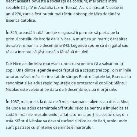
decât această poveste a societăţii de consum, mai precis între
secolele III și IV în Anatolia (azi în Turcia). Aici s-a născut Nicolae în
anul 270, care a fost numit mai târziu episcop de Mira de tânăra
Biserică Catolică.
În 325, această înaltă funcţie religioasă îi permite să participe la
primul consiliu de istorie de la Nicea. A murit ca un martir, decapitat
de către romani la 6 decembrie 343. Legenda spune că din gâtul său
tăiat a început să ţâşnească o fântână de ulei!
Dar Nicolae din Mira mai este cunoscut şi pentru că a salvat mulţi
copii. Una dintre legende evocă faptul că a scăpat trei copii din mîinile
unui adevărat măcelar însetat de sânge. Pentru faptele lui, Biserica l-a
canonizat şi i-a adus rapid reputaţia de protector al copiilor. Sfântul
Nicolae este celebrat pe data de 6 decembrie, ziua morții sale.
În 1087, mai precis la data de 9 mai, marinarii italieni s-au dus la Mira,
de unde au adus osemintele Sfântului Nicolae pentru a împiedica să
cadă în mâinile musulmanilor, aflaţi atunci la porțile acestui oraş din
Asia. Sfântul Nicolae va deveni curând şi Nicolas de Bari, acolo unde
sunt păstrate cu sfinţenie osemintele martirului.