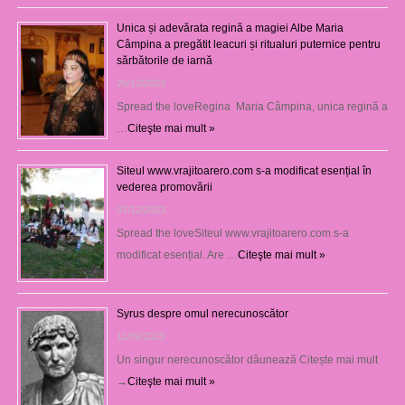
Unica și adevărata regină a magiei Albe Maria
Câmpina a pregătit leacuri și ritualuri puternice pentru
sărbătorile de iarnă
26/12/2023
Spread the loveRegina Maria Câmpina, unica regină a
…
Citeşte mai mult »
Siteul www.vrajitoarero.com s-a modificat esențial în
vederea promovării
07/12/2023
Spread the loveSiteul www.vrajitoarero.com s-a
modificat esențial. Are …
Citeşte mai mult »
Syrus despre omul nerecunoscător
11/09/2023
Un singur nerecunoscător dăunează Citește mai mult
→
Citeşte mai mult »