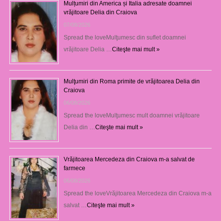
Mulțumiri din America și Italia adresate doamnei
vrăjitoare Delia din Craiova
07/08/2026
Spread the loveMulţumesc din suflet doamnei
vrăjitoare Delia …
Citeşte mai mult »
Mulţumiri din Roma primite de vrăjitoarea Delia din
Craiova
06/08/2026
Spread the loveMulţumesc mult doamnei vrăjitoare
Delia din …
Citeşte mai mult »
Vrăjitoarea Mercedeza din Craiova m-a salvat de
farmece
06/08/2026
Spread the loveVrăjitoarea Mercedeza din Craiova m-a
salvat …
Citeşte mai mult »