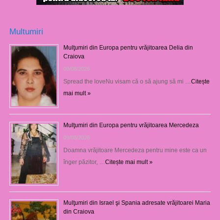
Multumiri
Mulţumiri din Europa pentru vrăjitoarea Delia din
Craiova
09/08/2026
Spread the loveNu visam că o să ajung să mi …
Citește
mai mult »
Mulţumiri din Europa pentru vrăjitoarea Mercedeza
09/08/2026
Doamna vrăjitoare Mercedeza pentru mine este ca un
înger păzitor, …
Citește mai mult »
Mulţumiri din Israel şi Spania adresate vrăjitoarei Maria
din Craiova