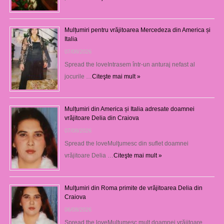
Mulțumiri pentru vrăjitoarea Mercedeza din America și
Italia
07/08/2026
Spread the loveIntrasem într-un anturaj nefast al
jocurile …
Citeşte mai mult »
Mulțumiri din America și Italia adresate doamnei
vrăjitoare Delia din Craiova
07/08/2026
Spread the loveMulţumesc din suflet doamnei
vrăjitoare Delia …
Citeşte mai mult »
Mulţumiri din Roma primite de vrăjitoarea Delia din
Craiova
06/08/2026
Spread the loveMulţumesc mult doamnei vrăjitoare