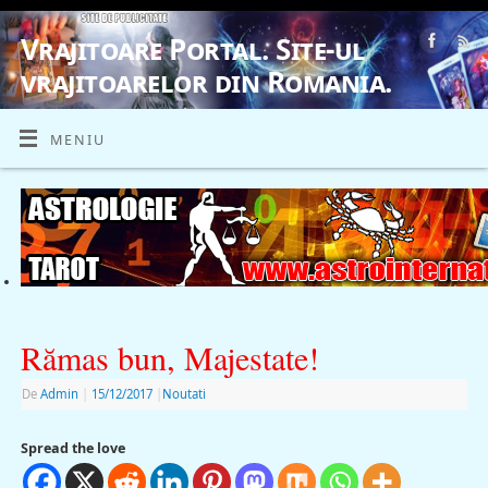
Vrajitoare Portal. Site-ul
vrajitoarelor din Romania.
VRAJITOARE, VRAJITOARELE, VRAJITOARE
MENIU
Rămas bun, Majestate!
De
Admin
|
15/12/2017
|
Noutati
Spread the love