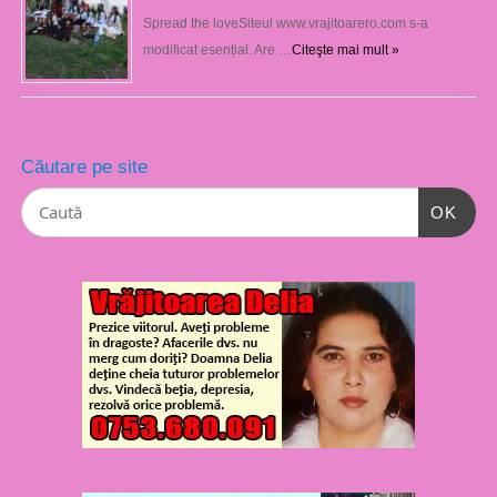
Spread the loveSiteul www.vrajitoarero.com s-a
modificat esențial. Are …
Citeşte mai mult »
Căutare pe site
OK