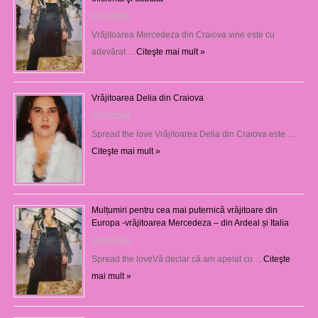
27/07/2026
Vrăjitoarea Mercedeza din Craiova vine este cu
adevărat …
Citeşte mai mult »
Vrăjitoarea Delia din Craiova
27/07/2026
Spread the love Vrăjitoarea Delia din Craiova este …
Citeşte mai mult »
Mulțumiri pentru cea mai puternică vrăjitoare din
Europa -vrăjitoarea Mercedeza – din Ardeal și Italia
23/07/2026
Spread the loveVă declar că am apelat cu …
Citeşte
mai mult »