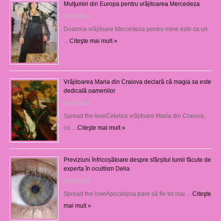
Mulţumiri din Europa pentru vrăjitoarea Mercedeza
09/08/2026
Doamna vrăjitoare Mercedeza pentru mine este ca un
…
Citeşte mai mult »
Vrăjitoarea Maria din Craiova declară că magia sa este
dedicată oamenilor
09/08/2026
Spread the loveCelebra vrăjitoare Maria din Craiova,
cu …
Citeşte mai mult »
Previziuni înfricoșătoare despre sfârșitul lumii făcute de
experta în ocultism Delia
08/08/2026
Spread the loveApocalipsa pare să fie tot mai …
Citeşte
mai mult »