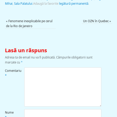
Mihai
,
Sala Palatului
.
Adaugă la favorite
legătură permanentă
.
«
Fenomene inexplicabile pe cerul
Un OZN în Quebec
»
de la Rio de Janeiro
Lasă un răspuns
Adresa ta de email nu va fi publicată.
Câmpurile obligatorii sunt
marcate cu
*
Comentariu
*
Nume