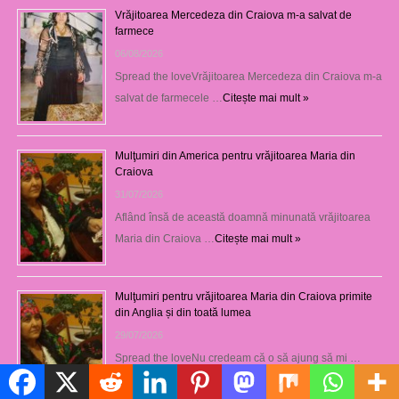
Vrăjitoarea Mercedeza din Craiova m-a salvat de
farmece
06/08/2026
Spread the loveVrăjitoarea Mercedeza din Craiova m-a
salvat de farmecele …
Citește mai mult »
Mulţumiri din America pentru vrăjitoarea Maria din
Craiova
31/07/2026
Aflând însă de această doamnă minunată vrăjitoarea
Maria din Craiova …
Citește mai mult »
Mulţumiri pentru vrăjitoarea Maria din Craiova primite
din Anglia și din toată lumea
29/07/2026
Spread the loveNu credeam că o să ajung să mi …
Citește mai mult »
Politică de cookie-uri