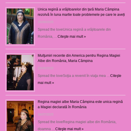
Unica regină a vrăjitoarelor din țară Maria Câmpina
rezolvă în luna martie toate problemele pe care le aveți
25/09/2025
Spread the loveUnica regină a vrăjitoarele din
România, …
Citeşte mai mult »
Mulţumiri recente din America pentru Regina Magiei
Albe din România, Maria Câmpina
23/08/2025
Spread the loveSoţia a revenit în viaţa mea …
Citeşte
mai mult »
Regina magiei albe Maria Câmpina este unica regină
a Magiei declarată în România
16/07/2025
Spread the loveRegina magiei albe din România,
doamna …
Citeşte mai mult »