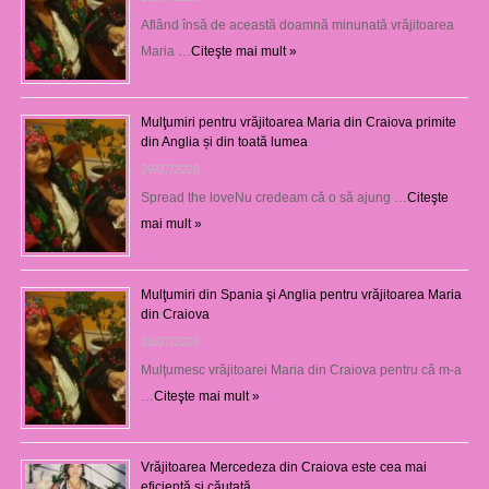
Aflând însă de această doamnă minunată vrăjitoarea
Maria …
Citeşte mai mult »
Mulţumiri pentru vrăjitoarea Maria din Craiova primite
din Anglia și din toată lumea
29/07/2026
Spread the loveNu credeam că o să ajung …
Citeşte
mai mult »
Mulţumiri din Spania şi Anglia pentru vrăjitoarea Maria
din Craiova
28/07/2026
Mulţumesc vrăjitoarei Maria din Craiova pentru că m-a
…
Citeşte mai mult »
Vrăjitoarea Mercedeza din Craiova este cea mai
eficientă şi căutată