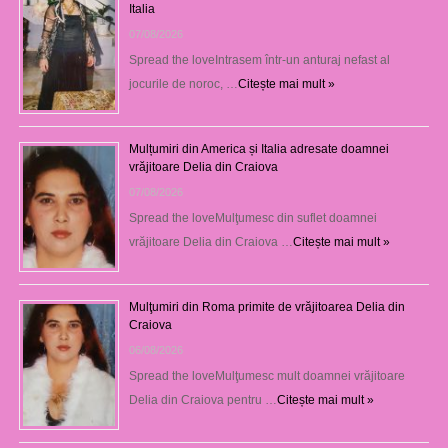
Italia
07/08/2026
Spread the loveIntrasem într-un anturaj nefast al
jocurile de noroc, …
Citește mai mult »
Mulțumiri din America și Italia adresate doamnei
vrăjitoare Delia din Craiova
07/08/2026
Spread the loveMulţumesc din suflet doamnei
vrăjitoare Delia din Craiova …
Citește mai mult »
Mulţumiri din Roma primite de vrăjitoarea Delia din
Craiova
06/08/2026
Spread the loveMulţumesc mult doamnei vrăjitoare
Delia din Craiova pentru …
Citește mai mult »