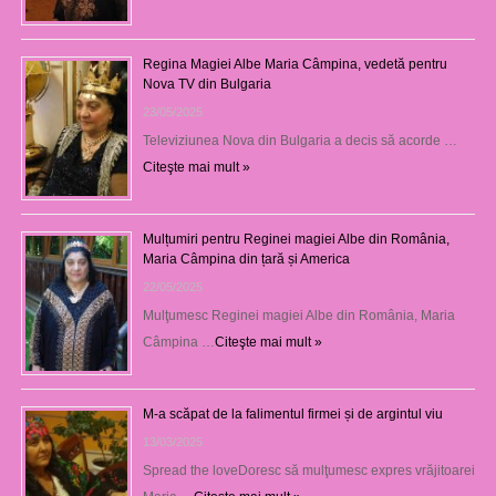
Regina Magiei Albe Maria Câmpina, vedetă pentru
Nova TV din Bulgaria
23/05/2025
Televiziunea Nova din Bulgaria a decis să acorde …
Citeşte mai mult »
Mulțumiri pentru Reginei magiei Albe din România,
Maria Câmpina din țară și America
22/05/2025
Mulţumesc Reginei magiei Albe din România, Maria
Câmpina …
Citeşte mai mult »
M-a scăpat de la falimentul firmei și de argintul viu
13/03/2025
Spread the loveDoresc să mulţumesc expres vrăjitoarei