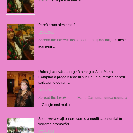
Maria …
Citeşte mai mult »
Parcă eram blestemată
12/03/2025
Spread the loveAm fost la foarte mulţi doctori, …
Citeşte
mai mult »
Unica și adevărata regină a magiei Albe Maria
Câmpina a pregătit leacuri și ritualuri puternice pentru
sărbătorile de iarnă
26/12/2023
Spread the loveRegina Maria Câmpina, unica regină a
…
Citeşte mai mult »
Siteul www.vrajitoarero.com s-a modificat esențial în
vederea promovării
07/12/2023