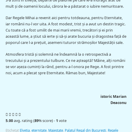
S-a stins în Elveția, departe de plaiurile pe care le-a îndrăgit atât de
mult și de oamenii locului, cărora le-a păstarat o iubire nemuritoare.
Dar Regele Mihai a revenit aici pentru totdeauna, pentru Eternitate,
iar românii nu-l vor uita. A fost modest, trist și a avut un destin tragic.
Cu toate că a fost umilit de mai marii vremii, trecători și ei prin
această lume, a știut să ierte și să-și arate bucuria și dragostea față de
poporul care l-a prețuit, asemeni tuturor strămoșilor Majestății sale.
Atmosfera tristă și solemnă ne îndeamnă la o retrospectivă a
trecutului și a prezentului tulbure. Ce ne așteaptă? Mâine, alți români
se vor așeza cuminți la rând, pentru a-l onora pe Rege. A fost printre
noi, acum a plecat spre Eternitate. Rămas bun, Majestate!
istoric Marian
Deaconu
5.00
avg. rating (
89
% score) -
1
vote
Etichetat
Elvetia
,
eternitate
,
Majestate
,
Palatul Regal din București
,
Regele