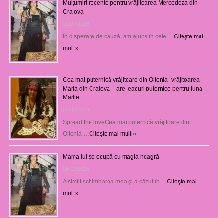
Mulţumiri recente pentru vrăjitoarea Mercedeza din
Craiova
22/07/2026
În disperare de cauză, am ajuns în cele …
Citeşte mai
mult »
Cea mai puternică vrăjitoare din Oltenia- vrăjitoarea
Maria din Craiova – are leacuri puternice pentru luna
Martie
25/03/2026
Spread the loveCea mai puternică vrăjitoare din
Oltenia …
Citeşte mai mult »
Mama lui se ocupă cu magia neagră
05/12/2025
A simțit schimbarea mea şi a căzut în …
Citeşte mai
mult »