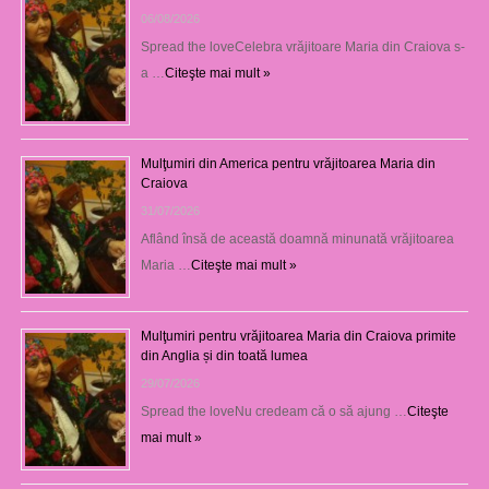
06/08/2026
Spread the loveCelebra vrăjitoare Maria din Craiova s-
a …
Citeşte mai mult »
Mulţumiri din America pentru vrăjitoarea Maria din
Craiova
31/07/2026
Aflând însă de această doamnă minunată vrăjitoarea
Maria …
Citeşte mai mult »
Mulţumiri pentru vrăjitoarea Maria din Craiova primite
din Anglia și din toată lumea
29/07/2026
Spread the loveNu credeam că o să ajung …
Citeşte
mai mult »