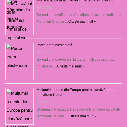
M-a scăpat de la falimentul firmei și de argintul viu
13/03/2025
Spread the loveDoresc să mulţumesc expres vrăjitoarei
Maria din Craiova …
Citește mai mult »
Parcă eram blestemată
12/03/2025
Spread the loveAm fost la foarte mulţi doctori, vraci,
ghicitoare, …
Citește mai mult »
Mulţumiri recente din Europa pentru clarvăzătoarea
adevărata Diana
29/01/2021
Doamna clarvăzătoare adevărata Diana m-a salvat de
farmecele pe care …
Citește mai mult »