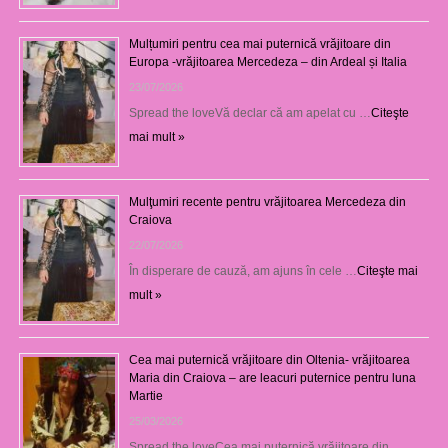
Mulțumiri pentru cea mai puternică vrăjitoare din
Europa -vrăjitoarea Mercedeza – din Ardeal și Italia
23/07/2026
Spread the loveVă declar că am apelat cu …
Citeşte
mai mult »
Mulţumiri recente pentru vrăjitoarea Mercedeza din
Craiova
22/07/2026
În disperare de cauză, am ajuns în cele …
Citeşte mai
mult »
Cea mai puternică vrăjitoare din Oltenia- vrăjitoarea
Maria din Craiova – are leacuri puternice pentru luna
Martie
25/03/2026
Spread the loveCea mai puternică vrăjitoare din