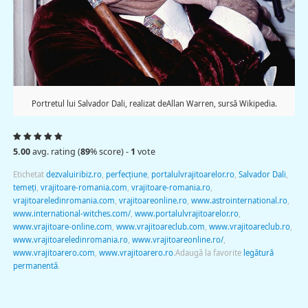
Portretul lui Salvador Dali, realizat deAllan Warren, sursă Wikipedia.
5.00
avg. rating (
89
% score) -
1
vote
Etichetat
dezvaluiribiz.ro
,
perfecţiune
,
portalulvrajitoarelor.ro
,
Salvador Dali
,
temeţi
,
vrajitoare-romania.com
,
vrajitoare-romania.ro
,
vrajitoareledinromania.com
,
vrajitoareonline.ro
,
www.astrointernational.ro
,
www.international-witches.com/
,
www.portalulvrajitoarelor.ro
,
www.vrajitoare-online.com
,
www.vrajitoareclub.com
,
www.vrajitoareclub.ro
,
www.vrajitoareledinromania.ro
,
www.vrajitoareonline.ro/
,
www.vrajitoarero.com
,
www.vrajitoarero.ro
.
Adaugă la favorite
legătură
permanentă
.