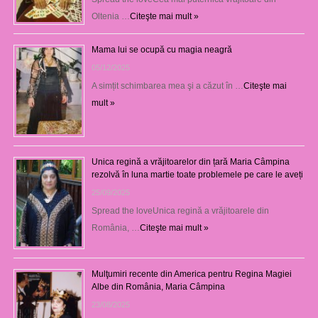
Oltenia …
Citeşte mai mult »
Mama lui se ocupă cu magia neagră
05/12/2025
A simțit schimbarea mea şi a căzut în …
Citeşte mai
mult »
Unica regină a vrăjitoarelor din țară Maria Câmpina
rezolvă în luna martie toate problemele pe care le aveți
25/09/2025
Spread the loveUnica regină a vrăjitoarele din
România, …
Citeşte mai mult »
Mulţumiri recente din America pentru Regina Magiei
Albe din România, Maria Câmpina
23/08/2025