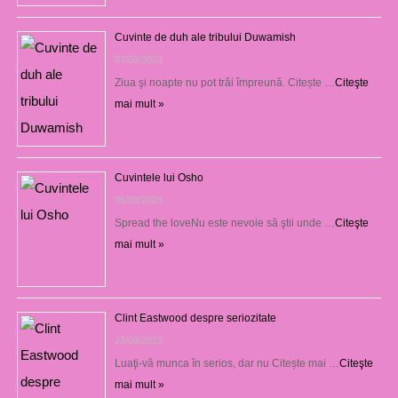
Cuvinte de duh ale tribului Duwamish
07/09/2023
Ziua şi noapte nu pot trăi împreună. Citește …
Citeşte
mai mult »
Cuvintele lui Osho
06/09/2023
Spread the loveNu este nevoie să ştii unde …
Citeşte
mai mult »
Clint Eastwood despre seriozitate
23/08/2023
Luaţi-vă munca în serios, dar nu Citește mai …
Citeşte
mai mult »