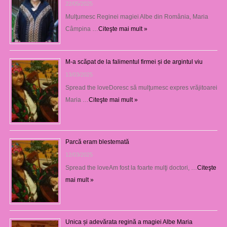
22/05/2025
Mulţumesc Reginei magiei Albe din România, Maria
Câmpina …
Citeşte mai mult »
M-a scăpat de la falimentul firmei și de argintul viu
13/03/2025
Spread the loveDoresc să mulţumesc expres vrăjitoarei
Maria …
Citeşte mai mult »
Parcă eram blestemată
12/03/2025
Spread the loveAm fost la foarte mulţi doctori, …
Citeşte
mai mult »
Unica și adevărata regină a magiei Albe Maria