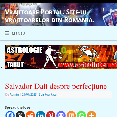
Vrajitoare Portal. Site-ul
vrajitoarelor din Romania.
VRAJITOARE, VRAJITOARELE, VRAJITOARE
MENIU
Salvador Dali despre perfecţiune
De
Admin
|
29/07/2023
|
Spiritualitate
Spread the love