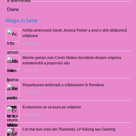
Magia in lume
Actrița americană Sarah Jessica Parker a avut o stră-străbunică
vrăjitoare
03/08/2021
Marele şaman zulu Credo Mutwa dezvăluie despre originea
extraterestră a poporului său
14/06/2021
Repartizarea teritorială a vrăjitoarelor în România
12/10/2020
Ecoturismul se va baza pe vrăjitorie
01/02/2019
Cel mai bun vraci din Thailanda, LP Kalong sau Garlong