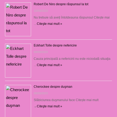
Robert De Niro despre răspunsul la tot
10/09/2023
Nu trebuie să aveți întotdeauna răspunsul Citește mai
…
Citeşte mai mult »
Eckhart Tolle despre nefericire
09/09/2023
Cauza principală a nefericirii nu este niciodată situaţia
…
Citeşte mai mult »
Cherockee despre duşman
08/09/2023
Slăbiciunea duşmanului face Citește mai mult
→
Citeşte mai mult »