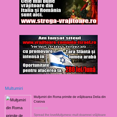
Multumiri
Mulţumiri din Roma primite de vrăjitoarea Delia din
Craiova
06/08/2026
Spread the loveMulţumesc mult doamnei vrăjitoare