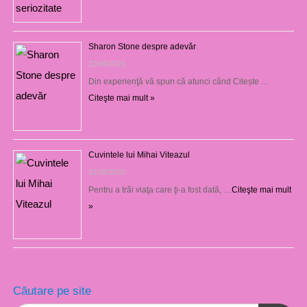
Sharon Stone despre adevăr
22/08/2023
Din experienţă vă spun că atunci când Citește …
Citeşte mai mult »
Cuvintele lui Mihai Viteazul
21/08/2023
Pentru a trăi viaţa care ţi-a fost dată, …
Citeşte mai mult
»
Căutare pe site