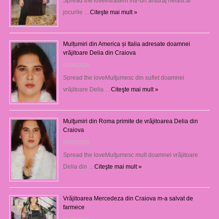
Spread the loveIntrasem într-un anturaj nefast al
jocurile …
Citeşte mai mult »
Mulțumiri din America și Italia adresate doamnei
vrăjitoare Delia din Craiova
07/08/2026
Spread the loveMulţumesc din suflet doamnei
vrăjitoare Delia …
Citeşte mai mult »
Mulţumiri din Roma primite de vrăjitoarea Delia din
Craiova
06/08/2026
Spread the loveMulţumesc mult doamnei vrăjitoare
Delia din …
Citeşte mai mult »
Vrăjitoarea Mercedeza din Craiova m-a salvat de
farmece