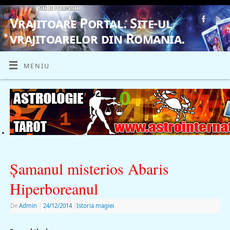
Vrajitoare Portal. Site-ul
vrajitoarelor din Romania.
VRAJITOARE, VRAJITOARELE, VRAJITOARE
MENIU
Şamanul misterios Abaris
Hiperboreanul
De
Admin
|
24/12/2014
|
Istoria magiei