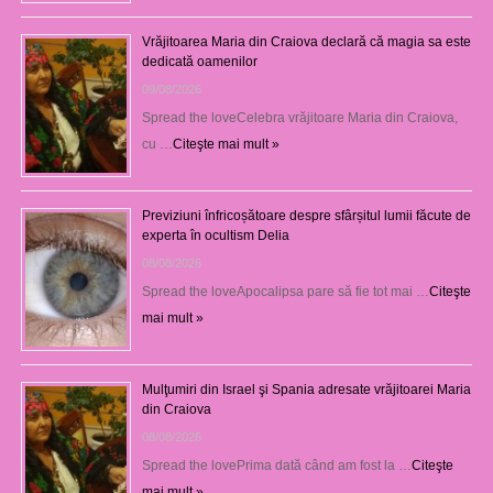
Vrăjitoarea Maria din Craiova declară că magia sa este
dedicată oamenilor
09/08/2026
Spread the loveCelebra vrăjitoare Maria din Craiova,
cu …
Citeşte mai mult »
Previziuni înfricoșătoare despre sfârșitul lumii făcute de
experta în ocultism Delia
08/08/2026
Spread the loveApocalipsa pare să fie tot mai …
Citeşte
mai mult »
Mulţumiri din Israel şi Spania adresate vrăjitoarei Maria
din Craiova
08/08/2026
Spread the lovePrima dată când am fost la …
Citeşte
mai mult »