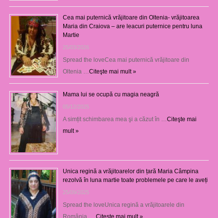
Cea mai puternică vrăjitoare din Oltenia- vrăjitoarea
Maria din Craiova – are leacuri puternice pentru luna
Martie
25/03/2026
Spread the loveCea mai puternică vrăjitoare din
Oltenia …
Citeşte mai mult »
Mama lui se ocupă cu magia neagră
05/12/2025
A simțit schimbarea mea şi a căzut în …
Citeşte mai
mult »
Unica regină a vrăjitoarelor din țară Maria Câmpina
rezolvă în luna martie toate problemele pe care le aveți
25/09/2025
Spread the loveUnica regină a vrăjitoarele din
România, …
Citeşte mai mult »