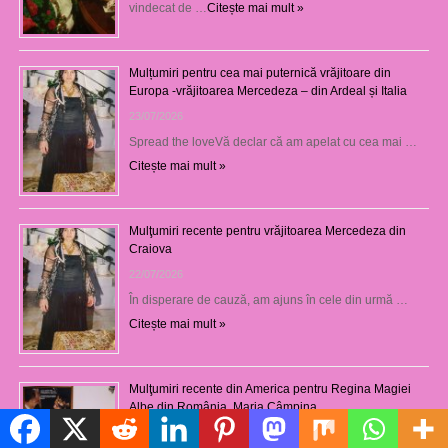
vindecat de …
Citește mai mult »
Mulțumiri pentru cea mai puternică vrăjitoare din
Europa -vrăjitoarea Mercedeza – din Ardeal și Italia
23/07/2026
Spread the loveVă declar că am apelat cu cea mai …
Citește mai mult »
Mulţumiri recente pentru vrăjitoarea Mercedeza din
Craiova
22/07/2026
În disperare de cauză, am ajuns în cele din urmă …
Citește mai mult »
Mulţumiri recente din America pentru Regina Magiei
Albe din România, Maria Câmpina
Politică de cookie-uri
23/08/2025