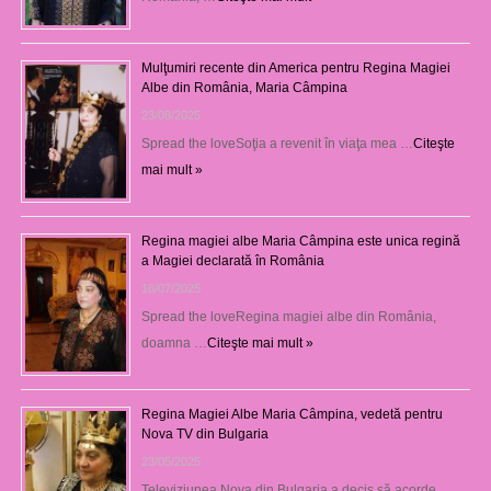
Mulţumiri recente din America pentru Regina Magiei
Albe din România, Maria Câmpina
23/08/2025
Spread the loveSoţia a revenit în viaţa mea …
Citeşte
mai mult »
Regina magiei albe Maria Câmpina este unica regină
a Magiei declarată în România
16/07/2025
Spread the loveRegina magiei albe din România,
doamna …
Citeşte mai mult »
Regina Magiei Albe Maria Câmpina, vedetă pentru
Nova TV din Bulgaria
23/05/2025
Televiziunea Nova din Bulgaria a decis să acorde …