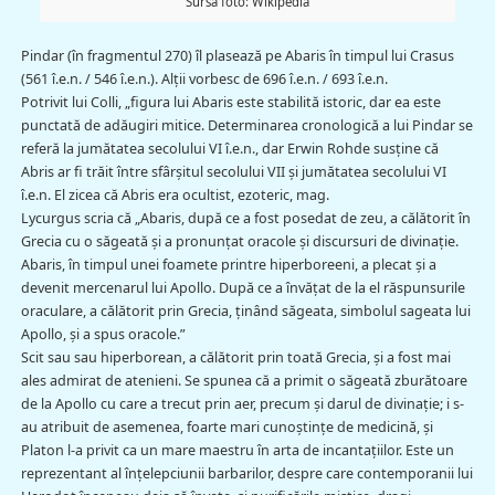
Sursă foto: Wikipedia
Pindar (în fragmentul 270) îl plasează pe Abaris în timpul lui Crasus
(561 î.e.n. / 546 î.e.n.). Alții vorbesc de 696 î.e.n. / 693 î.e.n.
Potrivit lui Colli, „figura lui Abaris este stabilită istoric, dar ea este
punctată de adăugiri mitice. Determinarea cronologică a lui Pindar se
referă la jumătatea secolului VI î.e.n., dar Erwin Rohde susţine că
Abris ar fi trăit între sfârşitul secolului VII şi jumătatea secolului VI
î.e.n. El zicea că Abris era ocultist, ezoteric, mag.
Lycurgus scria că „Abaris, după ce a fost posedat de zeu, a călătorit în
Grecia cu o săgeată și a pronunţat oracole și discursuri de divinație.
Abaris, în timpul unei foamete printre hiperboreeni, a plecat și a
devenit mercenarul lui Apollo. După ce a învățat de la el răspunsurile
oraculare, a călătorit prin Grecia, ţinând săgeata, simbolul sageata lui
Apollo, şi a spus oracole.”
Scit sau sau hiperborean, a călătorit prin toată Grecia, şi a fost mai
ales admirat de atenieni. Se spunea că a primit o săgeată zburătoare
de la Apollo cu care a trecut prin aer, precum și darul de divinație; i s-
au atribuit de asemenea, foarte mari cunoștințe de medicină, și
Platon l-a privit ca un mare maestru în arta de incantațiilor. Este un
reprezentant al înțelepciunii barbarilor, despre care contemporanii lui