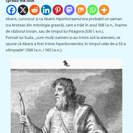
Spread the love
Abaris, cunoscut şi ca Abaris Hiperboreanul era probabil un șaman
(ca Aristeas din mitologia greacă), care a trăit în anul 568 î.e n., înainte
de războiul troian, sau de timpul lui Pitagora (530 î. e.n.).
Potrivit lui Suda, „cum mulți oameni şi-au trimis soli la atenieni, se
spune că Abaris a fost trimis hiperboreenilor, în timpul celei de-a 53-a
olimpiade” (568 î.e.n. / 565 î.e.n.).