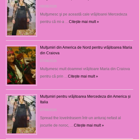
08/08/2026
Mulţumesc şi pe această cale vrăjitoarei Mercedeza
pentru că mi-a …
Citește mai mult »
Mulţumiri din America de Nord pentru vrăjitoarea Maria
din Craiova
07/08/2026
Mulţumesc mult doamnei vrăjitoare Maria din Craiova
pentru că prin …
Citește mai mult »
Mulțumiri pentru vrăjitoarea Mercedeza din America și
Italia
07/08/2026
Spread the loveIntrasem într-un anturaj nefast al
jocurile de noroc, …
Citește mai mult »