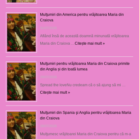
Mulţumiri din America pentru vrăjitoarea Maria din
Craiova
31/07/2026
Aflând însă de această doamnă minunată vrăjitoarea
Maria din Craiova …
Citește mai mult »
Mulţumiri pentru vrăjitoarea Maria din Craiova primite
din Anglia și din toată lumea
29/07/2026
Spread the loveNu credeam că o să ajung să mi …
Citește mai mult »
Mulţumiri din Spania şi Anglia pentru vrăjitoarea Maria
din Craiova
28/07/2026
Mulţumesc vrăjitoarei Maria din Craiova pentru că m-a