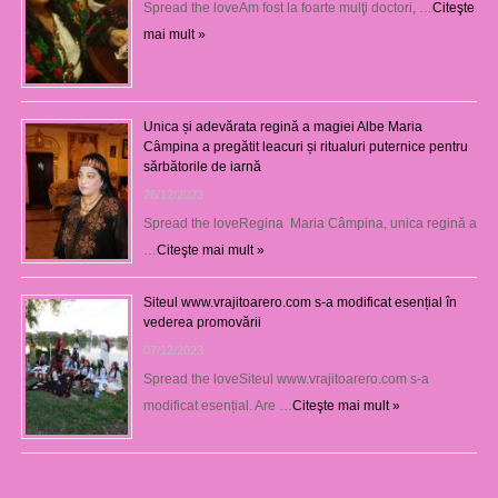
Spread the loveAm fost la foarte mulţi doctori, …
Citeşte
mai mult »
Unica și adevărata regină a magiei Albe Maria
Câmpina a pregătit leacuri și ritualuri puternice pentru
sărbătorile de iarnă
26/12/2023
Spread the loveRegina Maria Câmpina, unica regină a
…
Citeşte mai mult »
Siteul www.vrajitoarero.com s-a modificat esențial în
vederea promovării
07/12/2023
Spread the loveSiteul www.vrajitoarero.com s-a
modificat esențial. Are …
Citeşte mai mult »