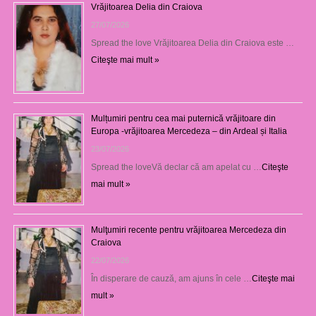
Vrăjitoarea Delia din Craiova
27/07/2026
Spread the love Vrăjitoarea Delia din Craiova este …
Citeşte mai mult »
Mulțumiri pentru cea mai puternică vrăjitoare din
Europa -vrăjitoarea Mercedeza – din Ardeal și Italia
23/07/2026
Spread the loveVă declar că am apelat cu …
Citeşte
mai mult »
Mulţumiri recente pentru vrăjitoarea Mercedeza din
Craiova
22/07/2026
În disperare de cauză, am ajuns în cele …
Citeşte mai
mult »