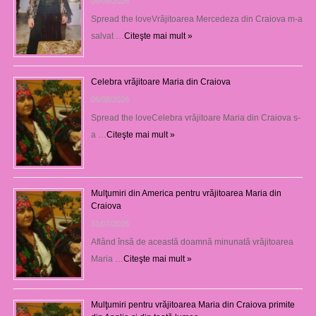
06/08/2026
Spread the loveVrăjitoarea Mercedeza din Craiova m-a
salvat …
Citeşte mai mult »
Celebra vrăjitoare Maria din Craiova
06/08/2026
Spread the loveCelebra vrăjitoare Maria din Craiova s-
a …
Citeşte mai mult »
Mulţumiri din America pentru vrăjitoarea Maria din
Craiova
31/07/2026
Aflând însă de această doamnă minunată vrăjitoarea
Maria …
Citeşte mai mult »
Mulţumiri pentru vrăjitoarea Maria din Craiova primite