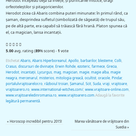
Herodot începeau deja să înveţe, și purificările mistice, dragi
orfeoteleştilor și pitagoricienilor.
Herodot zicea că Abaris combina puteri minunate: în primul rând, ca
șaman, desprindea sufletul (simbolizată de săgeată) de trupul său,
pe de altă parte, era capabil să trăiască fără hrană. Platon spunea că
el, ca magician, lansa incantaţii.
5.00
avg. rating (
89
% score) -
1
vote
Etichetat
Abaris
,
Abaris Hiperboreanul
,
Apollo
,
barbarilor
,
blesteme
,
Colli
,
Crasus
,
discursuri de divinație
,
Erwin Rohde
,
ezoteric
,
farmece
,
Grecia
,
Herodot
,
incantaţii
,
Lycurgus
,
mag
,
magician
,
magie
,
magie alba
,
magie
neagra
,
mercenarul
,
misterios
,
mitologia greacă
,
ocultist
,
oracole
,
Pindar
,
portalulvrajitoarelor.ro
,
războiul troian
,
Şamanul
,
Scit
,
Suda
,
vraji
,
vrajitoare
,
vrajitoarero.ro
,
www.international-witches.com/
,
www.vrajitoare-online.com
,
www.vrajitoareledinromania.ro
,
www.vrajitoarero.com
.
Adaugă la favorite
legătură permanentă
.
«
Horoscop incredibil pentru 2015!
Marea vânătoare de vrăjitoare din
Suedia
»