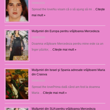
09/08/2026
Spread the loveNu visam că o să ajung să mi …
Citește
mai mult »
Mulţumiri din Europa pentru vrăjitoarea Mercedeza
09/08/2026
Doamna vrăjitoare Mercedeza pentru mine este ca un
înger păzitor, …
Citește mai mult »
Mulţumiri din Israel şi Spania adresate vrăjitoarei Maria
din Craiova
08/08/2026
Spread the lovePrima dată când am fost la doamna
Maria …
Citește mai mult »
Mulţumiri din SUA pentru vrăjitoarea Mercedeza