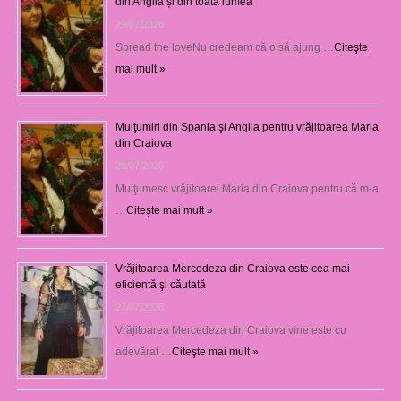
din Anglia și din toată lumea
29/07/2026
Spread the loveNu credeam că o să ajung …
Citeşte
mai mult »
Mulţumiri din Spania şi Anglia pentru vrăjitoarea Maria
din Craiova
28/07/2026
Mulţumesc vrăjitoarei Maria din Craiova pentru că m-a
…
Citeşte mai mult »
Vrăjitoarea Mercedeza din Craiova este cea mai
eficientă şi căutată
27/07/2026
Vrăjitoarea Mercedeza din Craiova vine este cu
adevărat …
Citeşte mai mult »