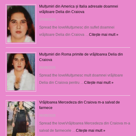
Mulțumiri din America și Italia adresate doamnei
vrăjitoare Delia din Craiova
07/08/2026
Spread the loveMulţumesc din suflet doamnei
vrăjitoare Delia din Craiova …
Citește mai mult »
Mulţumiri din Roma primite de vrăjitoarea Delia din
Craiova
06/08/2026
Spread the loveMulţumesc mult doamnei vrăjitoare
Delia din Craiova pentru …
Citește mai mult »
Vrăjitoarea Mercedeza din Craiova m-a salvat de
farmece
06/08/2026
Spread the loveVrăjitoarea Mercedeza din Craiova m-a
salvat de farmecele …
Citește mai mult »