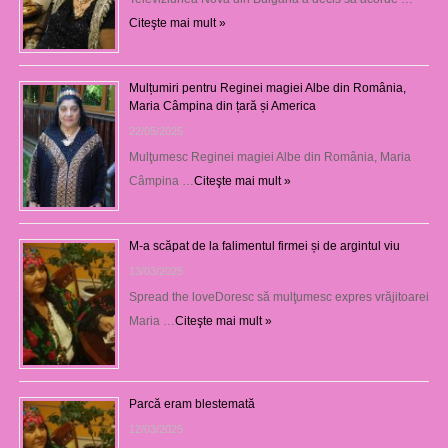
Citeşte mai mult »
Mulțumiri pentru Reginei magiei Albe din România,
Maria Câmpina din țară și America
22/05/2025
Mulţumesc Reginei magiei Albe din România, Maria
Câmpina …
Citeşte mai mult »
M-a scăpat de la falimentul firmei și de argintul viu
13/03/2025
Spread the loveDoresc să mulţumesc expres vrăjitoarei
Maria …
Citeşte mai mult »
Parcă eram blestemată
12/03/2025