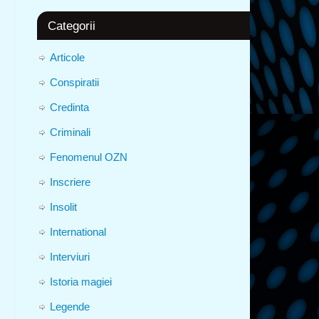
Categorii
Articole
Conspiratii
Credinta
Criminali
Fenomenul OZN
Inscriere
Insolit
International
Interviuri
Istoria magiei
Legende