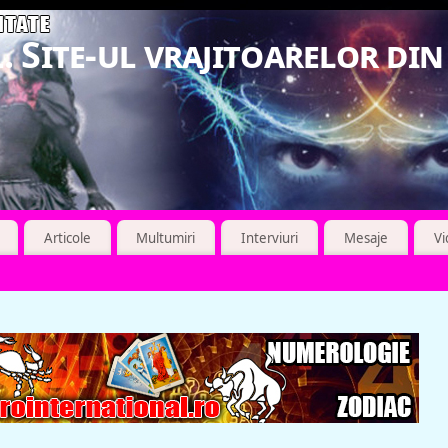
. Site-ul vrajitoarelor di
Articole
Multumiri
Interviuri
Mesaje
V