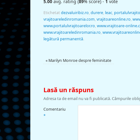
5.00
avg. rating (
89
% score) -
1
vote
Etichetat
dezvaluiribiz.ro
,
durere
,
leac
,
portalulvrajit
vrajitoareledinromania.com
,
vrajitoareonline.ro
,
www
www.portalulvrajitoarelor.ro
,
www.vrajitoare-online
www.vrajitoareledinromania.ro
,
www.vrajitoareonlin
legătură permanentă
.
«
Marilyn Monroe despre feminitate
Lasă un răspuns
Adresa ta de email nu va fi publicată.
Câmpurile obli
Comentariu
*