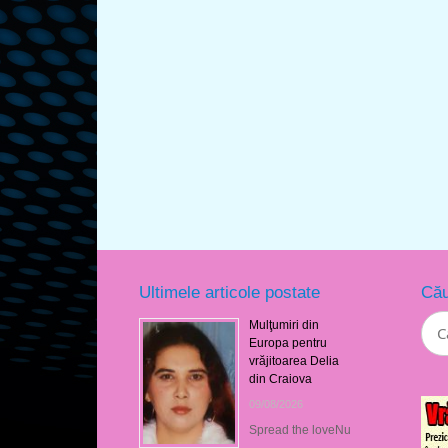
Ultimele articole postate
Cău
Mulţumiri din
Europa pentru
vrăjitoarea Delia
din Craiova
09/08/2026
Spread the loveNu