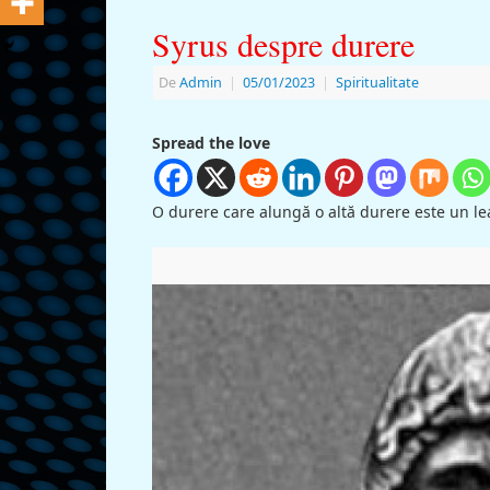
Syrus despre durere
De
Admin
|
05/01/2023
|
Spiritualitate
Spread the love
O durere care alungă o altă durere este un le