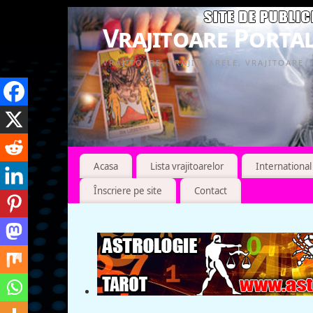
Vrajitoare Portal
VRAJITOARE, VRAJITOARELE, VRAJITOARE
Acasa
Lista vrajitoarelor
International
Înscriere pe site
Contact