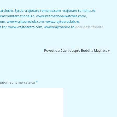
oarelor.ro
,
Syrus
,
vrajitoare-romania.com
,
vrajitoare-romania.ro
,
.astrointernational.ro
,
www.international-witches.com/
,
.com
,
www.vrajitoareclub.com
,
www.vrajitoareclub.ro
,
e.ro/
,
www.vrajitoarero.com
,
www.vrajitoarero.ro
.
Adaugă la favorite
Povestioară zen despre Buddha Maytreia
»
gatorii sunt marcate cu
*