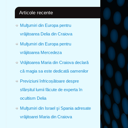
Articole recente
Mulţumiri din Europa pentru
vrăjitoarea Delia din Craiova
Mulţumiri din Europa pentru
vrăjitoarea Mercedeza
Vrăjitoarea Maria din Craiova declară
că magia sa este dedicată oamenilor
Previziuni înfricoșătoare despre
sfârșitul lumii făcute de experta în
ocultism Delia
Mulţumiri din Israel şi Spania adresate
vrăjitoarei Maria din Craiova