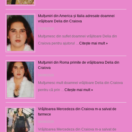
Mulțumiri din America și Italia adresate doamnei
vrăjitoare Delia din Craiova
07/08/2026
Mulţumesc din suflet doamnei vrăjitoare Delia din
Craiova pentru ajutorul …
Citește mai mult »
Mulţumiri din Roma primite de vrăjitoarea Delia din
Craiova
06/08/2026
Mulţumesc mult doamnei vrăjitoare Delia din Craiova
pentru că prin …
Citește mai mult »
Vrăjitoarea Mercedeza din Craiova m-a salvat de
farmece
06/08/2026
Vrăjitoarea Mercedeza din Craiova m-a salvat de