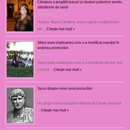
Câmpina a pregătit leacuri și ritualuri puternice pentru
sărbătorile de iarnă
26/12/2023
Regina Maria Câmpina, unica regină a vrăjitoarelor
din …
Citeşte mai mult »
Siteul www.vrajitoarero.com s-a modificat esențial în
vederea promovării
07/12/2023
Siteul www.vrajitoarero.com s-a modificat esențial. Are
o formă …
Citeşte mai mult »
Syrus despre omul nerecunoscător
11/09/2023
Un singur nerecunoscător dăunează Citește mai mult
→
Citeşte mai mult »