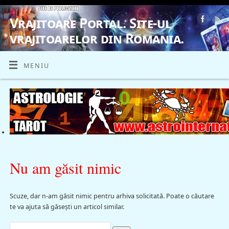
Vrajitoare Portal. Site-ul
vrajitoarelor din Romania.
VRAJITOARE, VRAJITOARELE, VRAJITOARE
MENIU
Nu am găsit nimic
Scuze, dar n-am găsit nimic pentru arhiva solicitată. Poate o căutare
te va ajuta să găsești un articol similar.