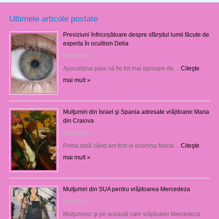
Ultimele articole postate
Previziuni înfricoșătoare despre sfârșitul lumii făcute de
experta în ocultism Delia
08/08/2026
Apocalipsa pare să fie tot mai aproape de …
Citeşte
mai mult »
Mulţumiri din Israel şi Spania adresate vrăjitoarei Maria
din Craiova
08/08/2026
Prima dată când am fost la doamna Maria …
Citeşte
mai mult »
Mulţumiri din SUA pentru vrăjitoarea Mercedeza
08/08/2026
Mulţumesc şi pe această cale vrăjitoarei Mercedeza