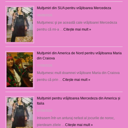
Mulţumiri din SUA pentru vrăjitoarea Mercedeza
08/08/2026
Mulţumesc şi pe această cale vrăjitoarei Mercedeza
pentru că mi-a …
Citește mai mult »
Mulţumiri din America de Nord pentru vrăjitoarea Maria
din Craiova
07/08/2026
Mulţumesc mult doamnei vrăjitoare Maria din Craiova
pentru că prin …
Citește mai mult »
Mulțumiri pentru vrăjitoarea Mercedeza din America și
Italia
07/08/2026
Intrasem într-un anturaj nefast al jocurile de noroc,
pierdeam zilele …
Citește mai mult »