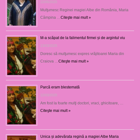
22/05/2025
Mulţumesc Reginei magiei Albe din România, Maria
Câmpina …
Citeşte mai mult »
M-a scăpat de la falimentul firmei și de argintul viu
13/03/2025
Doresc să mulţumesc expres vrăjitoarei Maria din
Craiova …
Citeşte mai mult »
Parcă eram blestemată
12/03/2025
Am fost la foarte mulţi doctori, vraci, ghicitoare, …
Citeşte mai mult »
Unica și adevărata regină a magiei Albe Maria