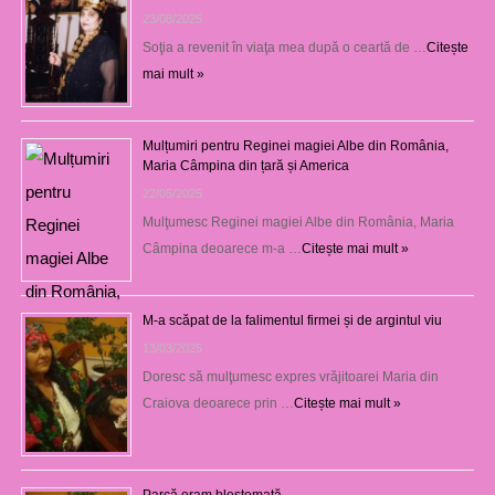
23/08/2025
Soţia a revenit în viaţa mea după o ceartă de …
Citește
mai mult »
Mulțumiri pentru Reginei magiei Albe din România,
Maria Câmpina din țară și America
22/05/2025
Mulţumesc Reginei magiei Albe din România, Maria
Câmpina deoarece m-a …
Citește mai mult »
M-a scăpat de la falimentul firmei și de argintul viu
13/03/2025
Doresc să mulţumesc expres vrăjitoarei Maria din
Craiova deoarece prin …
Citește mai mult »