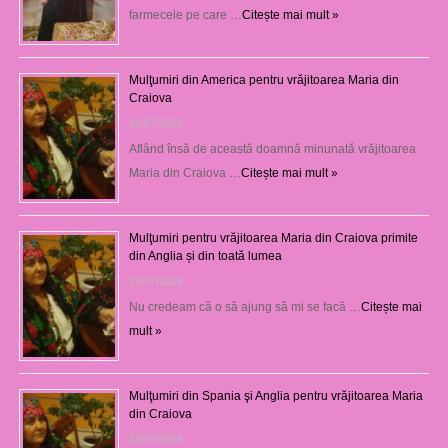
farmecele pe care …
Citește mai mult »
Mulţumiri din America pentru vrăjitoarea Maria din
Craiova
31/07/2026
Aflând însă de această doamnă minunată vrăjitoarea
Maria din Craiova …
Citește mai mult »
Mulţumiri pentru vrăjitoarea Maria din Craiova primite
din Anglia și din toată lumea
29/07/2026
Nu credeam că o să ajung să mi se facă …
Citește mai
mult »
Mulţumiri din Spania şi Anglia pentru vrăjitoarea Maria
din Craiova
28/07/2026