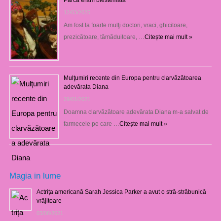
Parcă eram blestemată
12/03/2025
Am fost la foarte mulţi doctori, vraci, ghicitoare,
prezicătoare, tămăduitoare, …
Citește mai mult »
Mulţumiri recente din Europa pentru clarvăzătoarea
adevărata Diana
29/01/2021
Doamna clarvăzătoare adevărata Diana m-a salvat de
farmecele pe care …
Citește mai mult »
Magia in lume
Actrița americană Sarah Jessica Parker a avut o stră-străbunică
vrăjitoare
03/08/2021