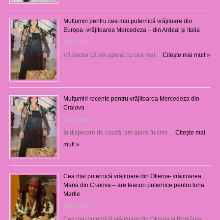
Mulțumiri pentru cea mai puternică vrăjitoare din
Europa -vrăjitoarea Mercedeza – din Ardeal și Italia
23/07/2026
Vă declar că am apelat cu cea mai …
Citeşte mai mult »
Mulţumiri recente pentru vrăjitoarea Mercedeza din
Craiova
22/07/2026
În disperare de cauză, am ajuns în cele …
Citeşte mai
mult »
Cea mai puternică vrăjitoare din Oltenia- vrăjitoarea
Maria din Craiova – are leacuri puternice pentru luna
Martie
25/03/2026
Cea mai puternică vrăjitoare din Oltenia și România, …