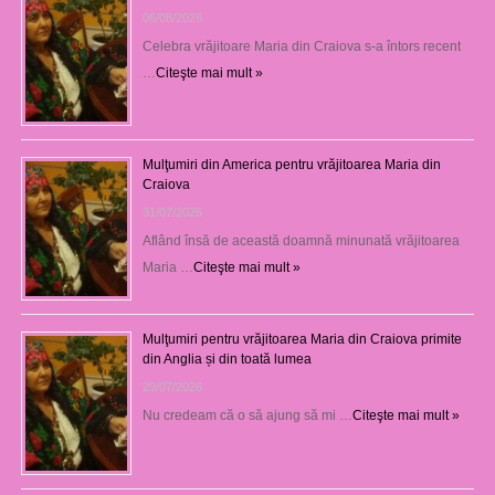
06/08/2026
Celebra vrăjitoare Maria din Craiova s-a întors recent
…
Citeşte mai mult »
Mulţumiri din America pentru vrăjitoarea Maria din
Craiova
31/07/2026
Aflând însă de această doamnă minunată vrăjitoarea
Maria …
Citeşte mai mult »
Mulţumiri pentru vrăjitoarea Maria din Craiova primite
din Anglia și din toată lumea
29/07/2026
Nu credeam că o să ajung să mi …
Citeşte mai mult »