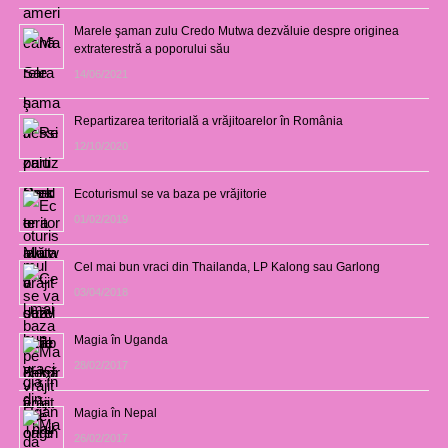
Marele şaman zulu Credo Mutwa dezvăluie despre originea
extraterestră a poporului său
14/06/2021
Repartizarea teritorială a vrăjitoarelor în România
12/10/2020
Ecoturismul se va baza pe vrăjitorie
01/02/2019
Cel mai bun vraci din Thailanda, LP Kalong sau Garlong
03/04/2018
Magia în Uganda
28/02/2017
Magia în Nepal
26/02/2017