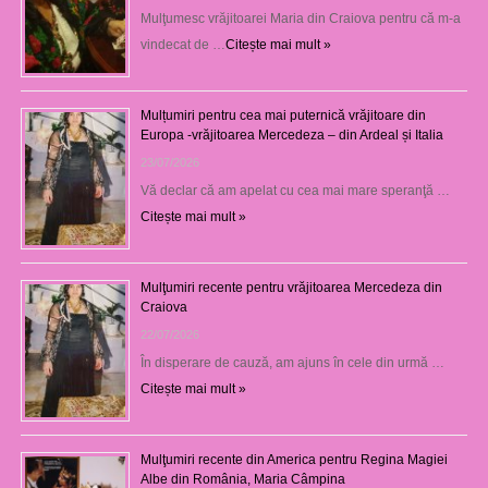
Mulţumesc vrăjitoarei Maria din Craiova pentru că m-a
vindecat de …
Citește mai mult »
Mulțumiri pentru cea mai puternică vrăjitoare din
Europa -vrăjitoarea Mercedeza – din Ardeal și Italia
23/07/2026
Vă declar că am apelat cu cea mai mare speranţă …
Citește mai mult »
Mulţumiri recente pentru vrăjitoarea Mercedeza din
Craiova
22/07/2026
În disperare de cauză, am ajuns în cele din urmă …
Citește mai mult »
Mulţumiri recente din America pentru Regina Magiei
Albe din România, Maria Câmpina