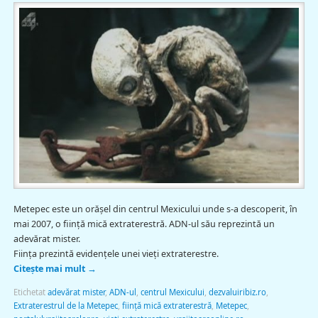
Metepec este un orăşel din centrul Mexicului unde s-a descoperit, în
mai 2007, o fiinţă mică extraterestră. ADN-ul său reprezintă un
adevărat mister.
Fiinţa prezintă evidenţele unei vieţi extraterestre.
Citește mai mult
→
Etichetat
adevărat mister
,
ADN-ul
,
centrul Mexicului
,
dezvaluiribiz.ro
,
Extraterestrul de la Metepec
,
fiinţă mică extraterestră
,
Metepec
,