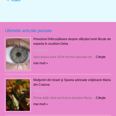
Ultimele articole postate
Previziuni înfricoșătoare despre sfârșitul lumii făcute de
experta în ocultism Delia
08/08/2026
Apocalipsa pare să fie tot mai aproape de …
Citeşte
mai mult »
Mulţumiri din Israel şi Spania adresate vrăjitoarei Maria
din Craiova
08/08/2026
Prima dată când am fost la doamna Maria …
Citeşte
mai mult »