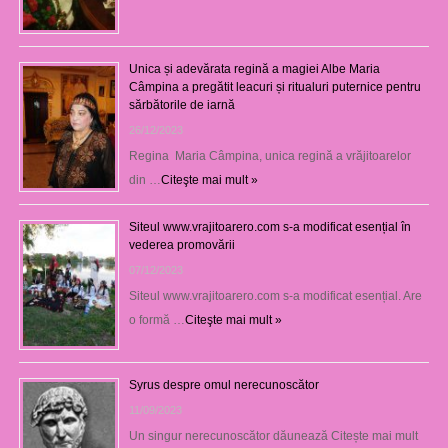
Unica și adevărata regină a magiei Albe Maria
Câmpina a pregătit leacuri și ritualuri puternice pentru
sărbătorile de iarnă
26/12/2023
Regina Maria Câmpina, unica regină a vrăjitoarelor
din …
Citeşte mai mult »
Siteul www.vrajitoarero.com s-a modificat esențial în
vederea promovării
07/12/2023
Siteul www.vrajitoarero.com s-a modificat esențial. Are
o formă …
Citeşte mai mult »
Syrus despre omul nerecunoscător
11/09/2023
Un singur nerecunoscător dăunează Citește mai mult