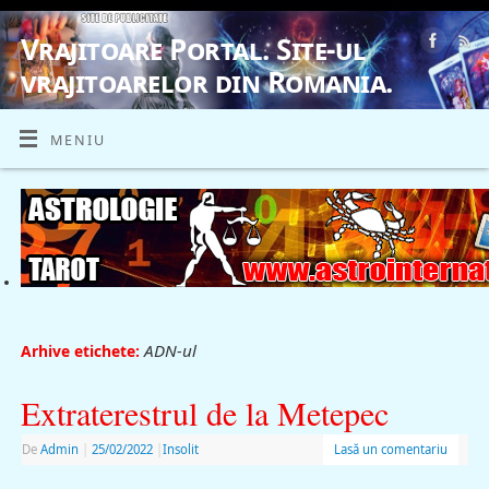
Vrajitoare Portal. Site-ul
vrajitoarelor din Romania.
VRAJITOARE, VRAJITOARELE, VRAJITOARE
MENIU
ADN-ul
Arhive etichete:
Extraterestrul de la Metepec
De
Admin
|
25/02/2022
|
Insolit
Lasă un comentariu