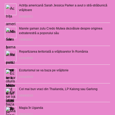
Actrița americană Sarah Jessica Parker a avut o stră-străbunică
vrăjitoare
03/08/2021
Marele şaman zulu Credo Mutwa dezvăluie despre originea
extraterestră a poporului său
14/06/2021
Repartizarea teritorială a vrăjitoarelor în România
12/10/2020
Ecoturismul se va baza pe vrăjitorie
01/02/2019
Cel mai bun vraci din Thailanda, LP Kalong sau Garlong
03/04/2018
Magia în Uganda
28/02/2017