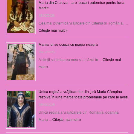
Maria din Craiova – are leacuri puternice pentru luna
Martie
25/03/2026
Cea mai puternică vrăjitoare din Oltenia și România, …
Citeşte mai mult »
Mama lui se ocupă cu magia neagră
05/12/2025
A simțit schimbarea mea şi a căzut în …
Citeşte mai
mult »
Unica regină a vrăjitoarelor din țară Maria Câmpina
rezolvă în luna martie toate problemele pe care le aveți
25/09/2025
Unica regină a vrăjitoarele din România, doamna
Maria …
Citeşte mai mult »