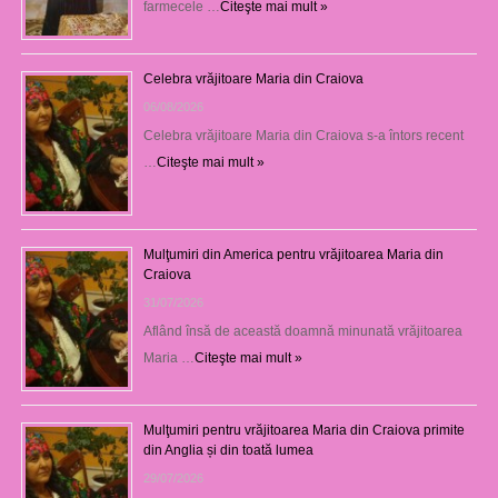
farmecele …
Citeşte mai mult »
Celebra vrăjitoare Maria din Craiova
06/08/2026
Celebra vrăjitoare Maria din Craiova s-a întors recent
…
Citeşte mai mult »
Mulţumiri din America pentru vrăjitoarea Maria din
Craiova
31/07/2026
Aflând însă de această doamnă minunată vrăjitoarea
Maria …
Citeşte mai mult »
Mulţumiri pentru vrăjitoarea Maria din Craiova primite
din Anglia și din toată lumea
29/07/2026