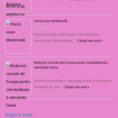
Parcă eram blestemată
12/03/2025
Am fost la foarte mulţi doctori, vraci, ghicitoare,
prezicătoare, tămăduitoare, …
Citește mai mult »
Mulţumiri recente din Europa pentru clarvăzătoarea
adevărata Diana
29/01/2021
Doamna clarvăzătoare adevărata Diana m-a salvat de
farmecele pe care …
Citește mai mult »
Magia in lume