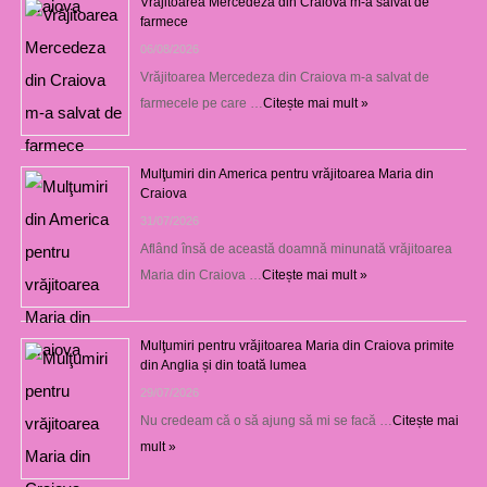
Vrăjitoarea Mercedeza din Craiova m-a salvat de
farmece
06/08/2026
Vrăjitoarea Mercedeza din Craiova m-a salvat de
farmecele pe care …
Citește mai mult »
Mulţumiri din America pentru vrăjitoarea Maria din
Craiova
31/07/2026
Aflând însă de această doamnă minunată vrăjitoarea
Maria din Craiova …
Citește mai mult »
Mulţumiri pentru vrăjitoarea Maria din Craiova primite
din Anglia și din toată lumea
29/07/2026
Nu credeam că o să ajung să mi se facă …
Citește mai
mult »