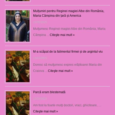
Mulțumiri pentru Reginei magiei Albe din România,
Maria Câmpina din țară și America
22/05/2025
Mulţumesc Reginei magiei Albe din România, Maria
Câmpina …
Citeşte mai mult »
M-a scăpat de la falimentul firmei și de argintul viu
13/03/2025
Doresc să mulţumesc expres vrăjitoarei Maria din
Craiova …
Citeşte mai mult »
Parcă eram blestemată
12/03/2025
Am fost la foarte mulţi doctori, vraci, ghicitoare, …
Citeşte mai mult »