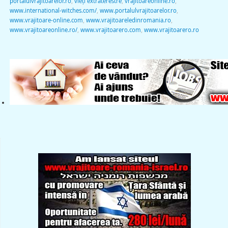
portalulvrajitoarelor.ro
,
vieţi extraterestre
,
vrajitoareonline.ro
,
www.international-witches.com/
,
www.portalulvrajitoarelor.ro
,
www.vrajitoare-online.com
,
www.vrajitoareledinromania.ro
,
www.vrajitoareonline.ro/
,
www.vrajitoarero.com
,
www.vrajitoarero.ro