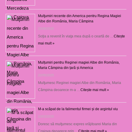
Mulţumiri recente din America pentru Regina Magiei
Albe din România, Maria Câmpina
23/08/2025
Soţia a revenit în viaţa mea după o ceartă de …
Citește
mai mult »
Mulțumiri pentru Reginei magiei Albe din România,
Maria Câmpina din țară și America
22/05/2025
Mulţumesc Reginei magiei Albe din România, Maria
Câmpina deoarece m-a …
Citește mai mult »
M-a scăpat de la falimentul firmei și de argintul viu
13/03/2025
Doresc să mulţumesc expres vrăjitoarei Maria din
Craiova deoarece prin …
Citește mai mult »