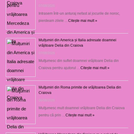
07/08/2026
Intrasem într-un anturaj nefast al jocurile de noroc,
pierdeam zilele …
Citește mai mult »
Mulțumiri din America și Italia adresate doamnei
vrăjitoare Delia din Craiova
07/08/2026
Mulţumesc din suflet doamnei vrăjitoare Delia din
Craiova pentru ajutorul …
Citește mai mult »
Mulţumiri din Roma primite de vrăjitoarea Delia din
Craiova
06/08/2026
Mulţumesc mult doamnei vrăjitoare Delia din Craiova
pentru că prin …
Citește mai mult »