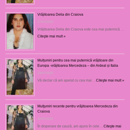
Vrăjitoarea Delia din Craiova
27/07/2026
Vrăjitoarea Delia din Craiova este cea mai puternică …
Citeşte mai mult »
Mulțumiri pentru cea mai puternică vrăjitoare din
Europa -vrăjitoarea Mercedeza – din Ardeal și Italia
23/07/2026
Vă declar că am apelat cu cea mai …
Citeşte mai mult »
Mulţumiri recente pentru vrăjitoarea Mercedeza din
Craiova
22/07/2026
În disperare de cauză, am ajuns în cele …
Citeşte mai