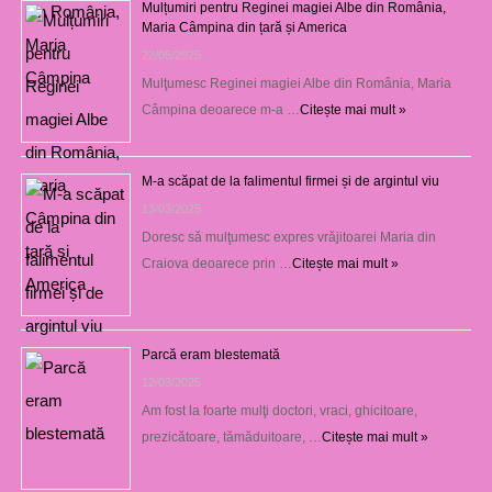
Mulțumiri pentru Reginei magiei Albe din România,
Maria Câmpina din țară și America
22/05/2025
Mulţumesc Reginei magiei Albe din România, Maria
Câmpina deoarece m-a …
Citește mai mult »
M-a scăpat de la falimentul firmei și de argintul viu
13/03/2025
Doresc să mulţumesc expres vrăjitoarei Maria din
Craiova deoarece prin …
Citește mai mult »
Parcă eram blestemată
12/03/2025
Am fost la foarte mulţi doctori, vraci, ghicitoare,
prezicătoare, tămăduitoare, …
Citește mai mult »