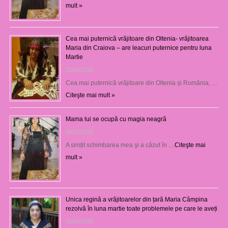
mult »
Cea mai puternică vrăjitoare din Oltenia- vrăjitoarea
Maria din Craiova – are leacuri puternice pentru luna
Martie
25/03/2026
Cea mai puternică vrăjitoare din Oltenia și România, …
Citeşte mai mult »
Mama lui se ocupă cu magia neagră
05/12/2025
A simțit schimbarea mea şi a căzut în …
Citeşte mai
mult »
Unica regină a vrăjitoarelor din țară Maria Câmpina
rezolvă în luna martie toate problemele pe care le aveți
25/09/2025