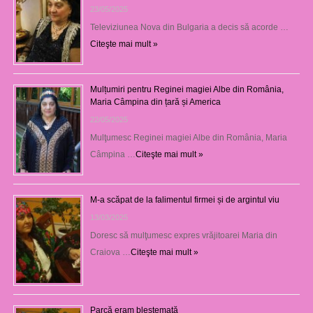
23/05/2025
Televiziunea Nova din Bulgaria a decis să acorde …
Citeşte mai mult »
Mulțumiri pentru Reginei magiei Albe din România,
Maria Câmpina din țară și America
22/05/2025
Mulţumesc Reginei magiei Albe din România, Maria
Câmpina …
Citeşte mai mult »
M-a scăpat de la falimentul firmei și de argintul viu
13/03/2025
Doresc să mulţumesc expres vrăjitoarei Maria din
Craiova …
Citeşte mai mult »
Parcă eram blestemată