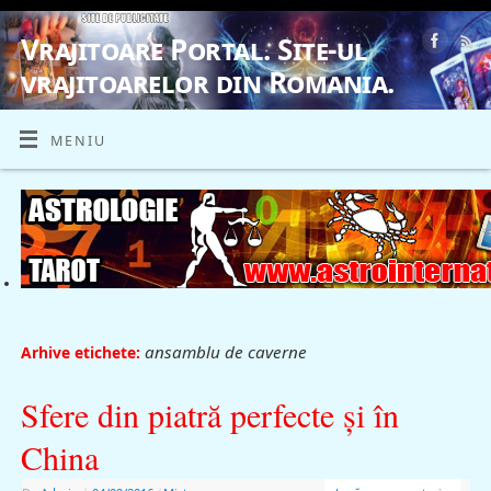
Vrajitoare Portal. Site-ul
vrajitoarelor din Romania.
VRAJITOARE, VRAJITOARELE, VRAJITOARE
MENIU
ansamblu de caverne
Arhive etichete:
Sfere din piatră perfecte şi în
China