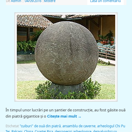
De
Admin
|
04/09/2016
|
Mistere
Lasă un comentariu
În timpul unor lucrări pe un şantier de construcţie, au fost găsite ouă
din piatră gigantice şi o
Citește mai mult
→
Etichetat
"cuiburi" de ouă din piatră
,
ansamblu de caverne
,
arheologul Chi Pu
Tei
,
Balcani
,
China
,
Coastei Rica
,
descoperiri arheologice
,
dezvaluiribiz.ro
,