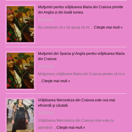
Mulţumiri pentru vrăjitoarea Maria din Craiova primite
din Anglia și din toată lumea
29/07/2026
Nu credeam că o să ajung să mi …
Citeşte mai mult »
Mulţumiri din Spania şi Anglia pentru vrăjitoarea Maria
din Craiova
28/07/2026
Mulţumesc vrăjitoarei Maria din Craiova pentru că m-a
…
Citeşte mai mult »
Vrăjitoarea Mercedeza din Craiova este cea mai
eficientă şi căutată
27/07/2026
Vrăjitoarea Mercedeza din Craiova vine este cu
adevărat …
Citeşte mai mult »