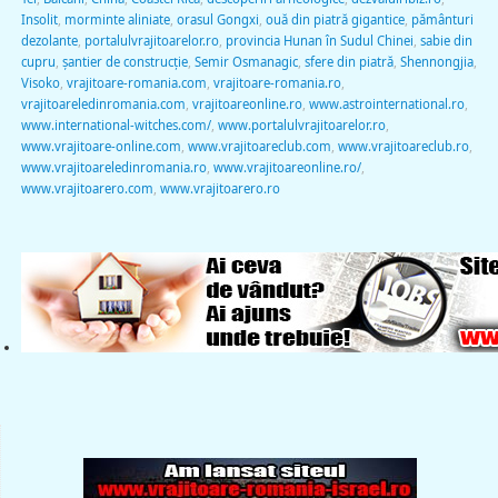
Insolit
,
morminte aliniate
,
orasul Gongxi
,
ouă din piatră gigantice
,
pământuri
dezolante
,
portalulvrajitoarelor.ro
,
provincia Hunan în Sudul Chinei
,
sabie din
cupru
,
şantier de construcţie
,
Semir Osmanagic
,
sfere din piatră
,
Shennongjia
,
Visoko
,
vrajitoare-romania.com
,
vrajitoare-romania.ro
,
vrajitoareledinromania.com
,
vrajitoareonline.ro
,
www.astrointernational.ro
,
www.international-witches.com/
,
www.portalulvrajitoarelor.ro
,
www.vrajitoare-online.com
,
www.vrajitoareclub.com
,
www.vrajitoareclub.ro
,
www.vrajitoareledinromania.ro
,
www.vrajitoareonline.ro/
,
www.vrajitoarero.com
,
www.vrajitoarero.ro