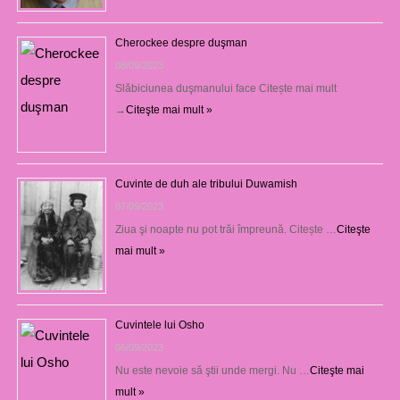
Cherockee despre duşman
08/09/2023
Slăbiciunea duşmanului face Citește mai mult
→
Citeşte mai mult »
Cuvinte de duh ale tribului Duwamish
07/09/2023
Ziua şi noapte nu pot trăi împreună. Citește …
Citeşte
mai mult »
Cuvintele lui Osho
06/09/2023
Nu este nevoie să ştii unde mergi. Nu …
Citeşte mai
mult »