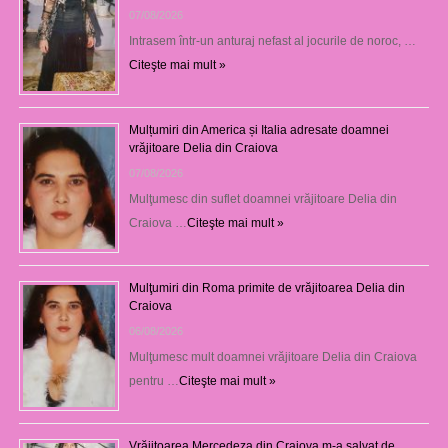
07/08/2026
Intrasem într-un anturaj nefast al jocurile de noroc, …
Citeşte mai mult »
Mulțumiri din America și Italia adresate doamnei
vrăjitoare Delia din Craiova
07/08/2026
Mulţumesc din suflet doamnei vrăjitoare Delia din
Craiova …
Citeşte mai mult »
Mulţumiri din Roma primite de vrăjitoarea Delia din
Craiova
06/08/2026
Mulţumesc mult doamnei vrăjitoare Delia din Craiova
pentru …
Citeşte mai mult »
Vrăjitoarea Mercedeza din Craiova m-a salvat de