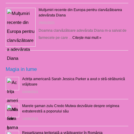
Mulţumiri recente din Europa pentru clarvăzătoarea
adevărata Diana
29/01/2021
Doamna clarvăzătoare adevărata Diana m-a salvat de
farmecele pe care …
Citește mai mult »
Magia in lume
Actrița americană Sarah Jessica Parker a avut o stră-străbunică
vrăjitoare
03/08/2021
Marele şaman zulu Credo Mutwa dezvăluie despre originea
extraterestră a poporului său
14/06/2021
Repartizarea teritorială a vrăjitoarelor în România