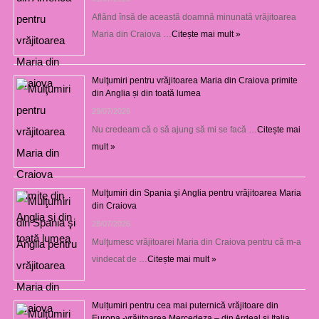
Aflând însă de această doamnă minunată vrăjitoarea
Maria din Craiova …
Citește mai mult »
Mulţumiri pentru vrăjitoarea Maria din Craiova primite
din Anglia și din toată lumea
29/07/2026
Nu credeam că o să ajung să mi se facă …
Citește mai
mult »
Mulţumiri din Spania şi Anglia pentru vrăjitoarea Maria
din Craiova
28/07/2026
Mulţumesc vrăjitoarei Maria din Craiova pentru că m-a
vindecat de …
Citește mai mult »
Mulțumiri pentru cea mai puternică vrăjitoare din
Europa -vrăjitoarea Mercedeza – din Ardeal și Italia