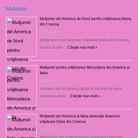
Multumiri
Mulţumiri din America de Nord pentru vrăjitoarea Maria
din Craiova
07/08/2026
Mulţumesc mult doamnei vrăjitoare Maria din Craiova
pentru că prin …
Citește mai mult »
Mulțumiri pentru vrăjitoarea Mercedeza din America și
Italia
07/08/2026
Intrasem într-un anturaj nefast al jocurile de noroc,
pierdeam zilele …
Citește mai mult »
Mulțumiri din America și Italia adresate doamnei
vrăjitoare Delia din Craiova
07/08/2026
Mulţumesc din suflet doamnei vrăjitoare Delia din