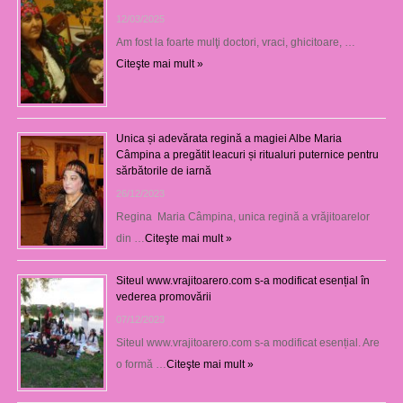
12/03/2025
Am fost la foarte mulţi doctori, vraci, ghicitoare, …
Citeşte mai mult »
Unica și adevărata regină a magiei Albe Maria
Câmpina a pregătit leacuri și ritualuri puternice pentru
sărbătorile de iarnă
26/12/2023
Regina Maria Câmpina, unica regină a vrăjitoarelor
din …
Citeşte mai mult »
Siteul www.vrajitoarero.com s-a modificat esențial în
vederea promovării
07/12/2023
Siteul www.vrajitoarero.com s-a modificat esențial. Are
o formă …
Citeşte mai mult »