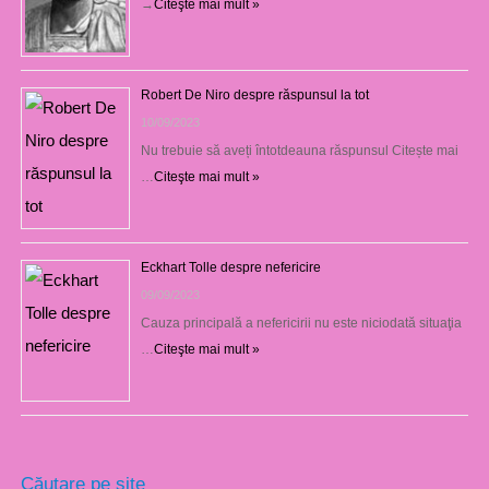
→
Citeşte mai mult »
Robert De Niro despre răspunsul la tot
10/09/2023
Nu trebuie să aveți întotdeauna răspunsul Citește mai
…
Citeşte mai mult »
Eckhart Tolle despre nefericire
09/09/2023
Cauza principală a nefericirii nu este niciodată situaţia
…
Citeşte mai mult »
Căutare pe site