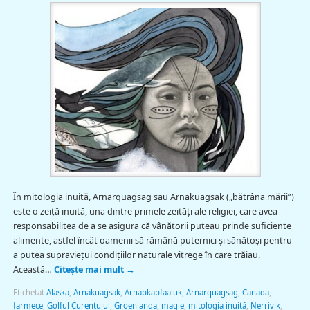
În mitologia inuită, Arnarquagsag sau Arnakuagsak („bătrâna mării”)
este o zeiță inuită, una dintre primele zeități ale religiei, care avea
responsabilitea de a se asigura că vânătorii puteau prinde suficiente
alimente, astfel încât oamenii să rămână puternici și sănătoşi pentru
a putea supravieţui condiţiilor naturale vitrege în care trăiau.
Această…
Citește mai mult
→
Etichetat
Alaska
,
Arnakuagsak
,
Arnapkapfaaluk
,
Arnarquagsag
,
Canada
,
farmece
,
Golful Curentului
,
Groenlanda
,
magie
,
mitologia inuită
,
Nerrivik
,