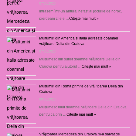
07/08/2026
Intrasem într-un anturaj nefast al jocurile de noroc,
pierdeam zilele …
Citește mai mult »
Mulțumiri din America și Italia adresate doamnei
vrăjitoare Delia din Craiova
07/08/2026
Mulţumesc din suflet doamnei vrăjitoare Delia din
Craiova pentru ajutorul …
Citește mai mult »
Mulţumiri din Roma primite de vrăjitoarea Delia din
Craiova
06/08/2026
Mulţumesc mult doamnei vrăjitoare Delia din Craiova
pentru că prin …
Citește mai mult »
Vrăjitoarea Mercedeza din Craiova m-a salvat de