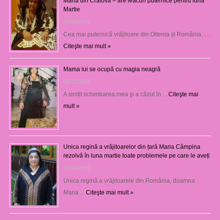
Maria din Craiova – are leacuri puternice pentru luna
Martie
25/03/2026
Cea mai puternică vrăjitoare din Oltenia și România, …
Citeşte mai mult »
Mama lui se ocupă cu magia neagră
05/12/2025
A simțit schimbarea mea şi a căzut în …
Citeşte mai
mult »
Unica regină a vrăjitoarelor din țară Maria Câmpina
rezolvă în luna martie toate problemele pe care le aveți
25/09/2025
Unica regină a vrăjitoarele din România, doamna
Maria …
Citeşte mai mult »