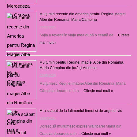
Mulţumiri recente din America pentru Regina Magiei
Albe din România, Maria Câmpina
23/08/2025
Soţia a revenit în viaţa mea după o ceartă de …
Citește
mai mult »
Mulțumiri pentru Reginei magiei Albe din România,
Maria Câmpina din țară și America
22/05/2025
Mulţumesc Reginei magiei Albe din România, Maria
Câmpina deoarece m-a …
Citește mai mult »
M-a scăpat de la falimentul firmei și de argintul viu
13/03/2025
Doresc să mulţumesc expres vrăjitoarei Maria din
Craiova deoarece prin …
Citește mai mult »