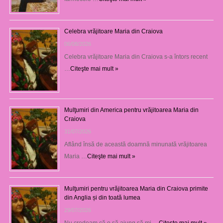
Celebra vrăjitoare Maria din Craiova
06/08/2026
Celebra vrăjitoare Maria din Craiova s-a întors recent
…
Citeşte mai mult »
Mulţumiri din America pentru vrăjitoarea Maria din
Craiova
31/07/2026
Aflând însă de această doamnă minunată vrăjitoarea
Maria …
Citeşte mai mult »
Mulţumiri pentru vrăjitoarea Maria din Craiova primite
din Anglia și din toată lumea
29/07/2026
Nu credeam că o să ajung să mi …
Citeşte mai mult »