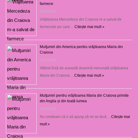
farmece
06/08/2026
Vrăjitoarea Mercedeza din Craiova m-a salvat de
farmecele pe care …
Citește mai mult »
Mulţumiri din America pentru vrăjitoarea Maria din
Craiova
31/07/2026
Aflând însă de această doamnă minunată vrăjitoarea
Maria din Craiova …
Citește mai mult »
Mulţumiri pentru vrăjitoarea Maria din Craiova primite
din Anglia și din toată lumea
29/07/2026
Nu credeam că o să ajung să mi se facă …
Citește mai
mult »