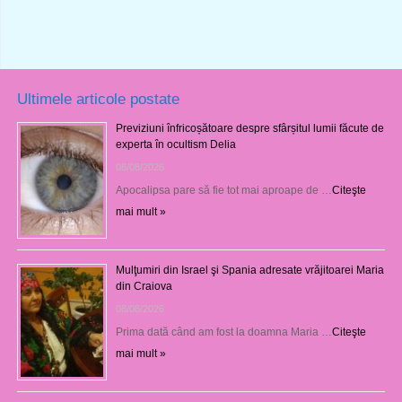
Ultimele articole postate
Previziuni înfricoșătoare despre sfârșitul lumii făcute de
experta în ocultism Delia
08/08/2026
Apocalipsa pare să fie tot mai aproape de …
Citeşte
mai mult »
Mulţumiri din Israel şi Spania adresate vrăjitoarei Maria
din Craiova
08/08/2026
Prima dată când am fost la doamna Maria …
Citeşte
mai mult »