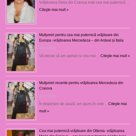
Vrăjitoarea Delia din Craiova este cea mai puternică …
Citeşte mai mult »
Mulțumiri pentru cea mai puternică vrăjitoare din
Europa -vrăjitoarea Mercedeza – din Ardeal și Italia
23/07/2026
Vă declar că am apelat cu cea mai …
Citeşte mai mult »
Mulţumiri recente pentru vrăjitoarea Mercedeza din
Craiova
22/07/2026
În disperare de cauză, am ajuns în cele …
Citeşte mai
mult »
Cea mai puternică vrăjitoare din Oltenia- vrăjitoarea