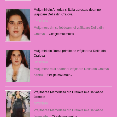
Mulțumiri din America și Italia adresate doamnei
vrăjitoare Delia din Craiova
07/08/2026
Mulţumesc din suflet doamnei vrăjitoare Delia din
Craiova …
Citeşte mai mult »
Mulţumiri din Roma primite de vrăjitoarea Delia din
Craiova
06/08/2026
Mulţumesc mult doamnei vrăjitoare Delia din Craiova
pentru …
Citeşte mai mult »
Vrăjitoarea Mercedeza din Craiova m-a salvat de
farmece
06/08/2026
Vrăjitoarea Mercedeza din Craiova m-a salvat de
farmecele …
Citeşte mai mult »