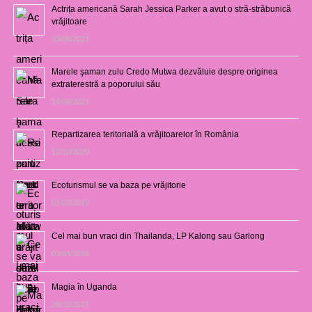
Actrița americană Sarah Jessica Parker a avut o stră-străbunică
vrăjitoare
03/08/2021
Marele şaman zulu Credo Mutwa dezvăluie despre originea
extraterestră a poporului său
14/06/2021
Repartizarea teritorială a vrăjitoarelor în România
12/10/2020
Ecoturismul se va baza pe vrăjitorie
01/02/2019
Cel mai bun vraci din Thailanda, LP Kalong sau Garlong
03/04/2018
Magia în Uganda
28/02/2017