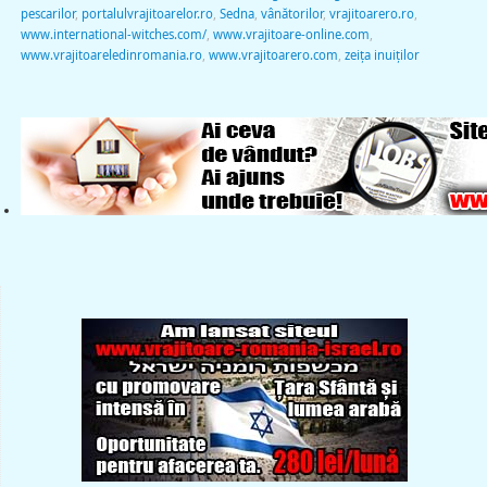
pescarilor
,
portalulvrajitoarelor.ro
,
Sedna
,
vânătorilor
,
vrajitoarero.ro
,
www.international-witches.com/
,
www.vrajitoare-online.com
,
www.vrajitoareledinromania.ro
,
www.vrajitoarero.com
,
zeiţa inuiţilor