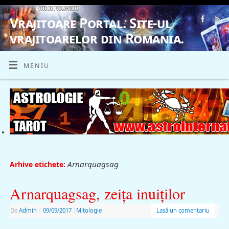
Vrajitoare Portal. Site-ul
vrajitoarelor din Romania.
VRAJITOARE, VRAJITOARELE, VRAJITOARE
MENIU
Arnarquagsag
Arhive etichete:
Arnarquagsag, zeiţa inuiţilor
De
Admin
|
09/09/2017
|
Mitologie
Lasă un comentariu