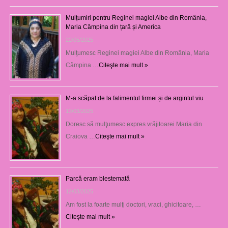
Mulțumiri pentru Reginei magiei Albe din România,
Maria Câmpina din țară și America
22/05/2025
Mulţumesc Reginei magiei Albe din România, Maria
Câmpina …
Citeşte mai mult »
M-a scăpat de la falimentul firmei și de argintul viu
13/03/2025
Doresc să mulţumesc expres vrăjitoarei Maria din
Craiova …
Citeşte mai mult »
Parcă eram blestemată
12/03/2025
Am fost la foarte mulţi doctori, vraci, ghicitoare, …
Citeşte mai mult »