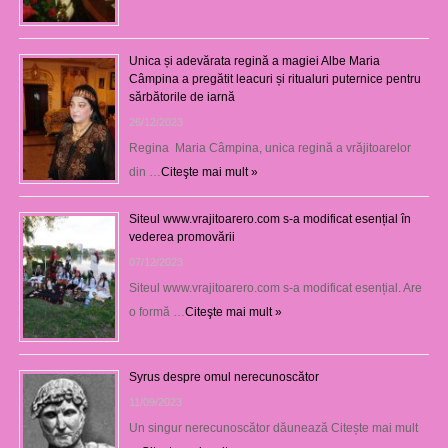
Unica și adevărata regină a magiei Albe Maria
Câmpina a pregătit leacuri și ritualuri puternice pentru
sărbătorile de iarnă
26/12/2023
Regina Maria Câmpina, unica regină a vrăjitoarelor
din …
Citeşte mai mult »
Siteul www.vrajitoarero.com s-a modificat esențial în
vederea promovării
07/12/2023
Siteul www.vrajitoarero.com s-a modificat esențial. Are
o formă …
Citeşte mai mult »
Syrus despre omul nerecunoscător
11/09/2023
Un singur nerecunoscător dăunează Citește mai mult