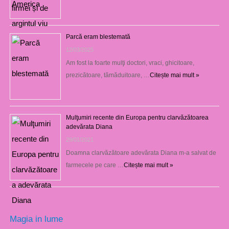
Parcă eram blestemată
12/03/2025
Am fost la foarte mulţi doctori, vraci, ghicitoare,
prezicătoare, tămăduitoare, …
Citește mai mult »
Mulţumiri recente din Europa pentru clarvăzătoarea
adevărata Diana
29/01/2021
Doamna clarvăzătoare adevărata Diana m-a salvat de
farmecele pe care …
Citește mai mult »
Magia in lume