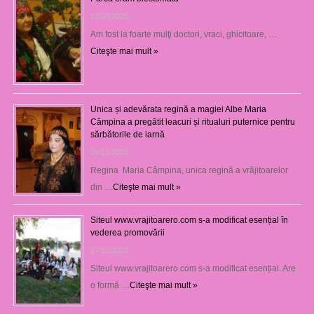
12/03/2025
Am fost la foarte mulţi doctori, vraci, ghicitoare, …
Citeşte mai mult »
Unica și adevărata regină a magiei Albe Maria
Câmpina a pregătit leacuri și ritualuri puternice pentru
sărbătorile de iarnă
26/12/2023
Regina Maria Câmpina, unica regină a vrăjitoarelor
din …
Citeşte mai mult »
Siteul www.vrajitoarero.com s-a modificat esențial în
vederea promovării
07/12/2023
Siteul www.vrajitoarero.com s-a modificat esențial. Are
o formă …
Citeşte mai mult »