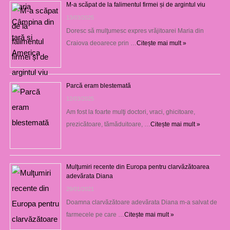
M-a scăpat de la falimentul firmei și de argintul viu
13/03/2025
Doresc să mulţumesc expres vrăjitoarei Maria din
Craiova deoarece prin …
Citește mai mult »
Parcă eram blestemată
12/03/2025
Am fost la foarte mulţi doctori, vraci, ghicitoare,
prezicătoare, tămăduitoare, …
Citește mai mult »
Mulţumiri recente din Europa pentru clarvăzătoarea
adevărata Diana
29/01/2021
Doamna clarvăzătoare adevărata Diana m-a salvat de
farmecele pe care …
Citește mai mult »