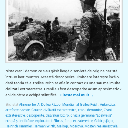
Nişte cranii demonice s-au găsit lângă o servietă de origine nazistă
într-un lanț muntos. Această descoperire uimitoare întăreşte încă o
dată teoria că al treilea Reich se afla în contact cu una sau mai multe
civilizatii extraterestre. Cranii au fost descoperite acum aproximativ 2
ani de către o echipă științifică…
Citește mai mult
→
Etichetat
Ahnenerbe
,
Al Doilea Război Mondial
,
al Treilea Reich
,
Antarctica
,
artefacte naziste
,
Caucaz
,
civilizatii extraterestre
,
cranii demonice
,
Cranii
extraterestre
,
descoperite
,
dezvaluiribiz.ro
,
divizia germană "Edelweiss"
,
echipă științifică de exploratori
,
Elbrus
,
fiinţe extraterestre
,
Gebirgsjäger
,
Heinrich Himmler
,
Herman Wirth
,
Maikop
,
Moscova
,
Moştenirea ancestrală
,