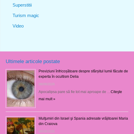
Superstitii
Turism magic
Video
Ultimele articole postate
Previziuni înfricoșătoare despre sfârșitul lumii făcute de
experta în ocultism Delia
08/08/2026
Apocalipsa pare să fie tot mai aproape de …
Citeşte
mai mult »
Mulţumiri din Israel şi Spania adresate vrăjitoarei Maria
din Craiova
08/08/2026