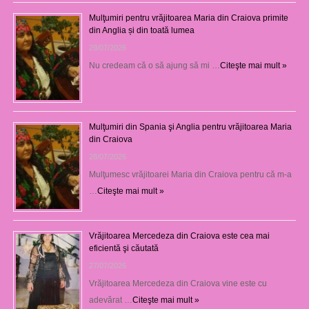
Mulţumiri pentru vrăjitoarea Maria din Craiova primite
din Anglia și din toată lumea
29/07/2026
Nu credeam că o să ajung să mi …
Citeşte mai mult »
Mulţumiri din Spania şi Anglia pentru vrăjitoarea Maria
din Craiova
28/07/2026
Mulţumesc vrăjitoarei Maria din Craiova pentru că m-a
…
Citeşte mai mult »
Vrăjitoarea Mercedeza din Craiova este cea mai
eficientă şi căutată
27/07/2026
Vrăjitoarea Mercedeza din Craiova vine este cu
adevărat …
Citeşte mai mult »