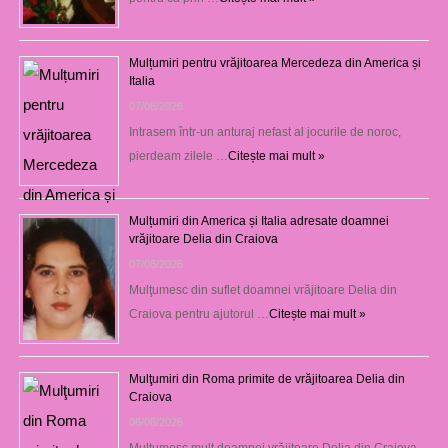
Mulțumiri pentru vrăjitoarea Mercedeza din America și
Italia
07/08/2026
Intrasem într-un anturaj nefast al jocurile de noroc,
pierdeam zilele …
Citește mai mult »
Mulțumiri din America și Italia adresate doamnei
vrăjitoare Delia din Craiova
07/08/2026
Mulţumesc din suflet doamnei vrăjitoare Delia din
Craiova pentru ajutorul …
Citește mai mult »
Mulţumiri din Roma primite de vrăjitoarea Delia din
Craiova
06/08/2026
Mulţumesc mult doamnei vrăjitoare Delia din Craiova