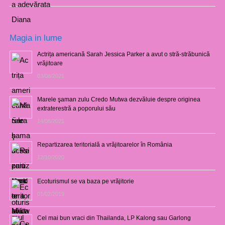
Magia in lume
Actrița americană Sarah Jessica Parker a avut o stră-străbunică
vrăjitoare
03/08/2021
Marele şaman zulu Credo Mutwa dezvăluie despre originea
extraterestră a poporului său
14/06/2021
Repartizarea teritorială a vrăjitoarelor în România
12/10/2020
Ecoturismul se va baza pe vrăjitorie
01/02/2019
Cel mai bun vraci din Thailanda, LP Kalong sau Garlong