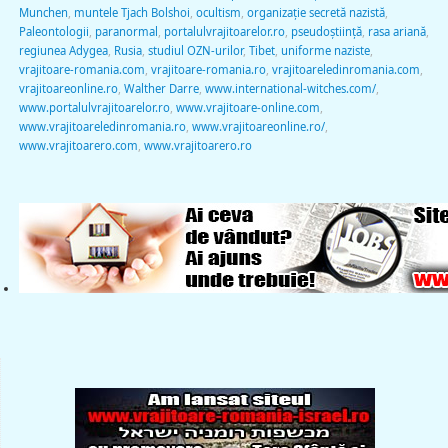
Munchen
,
muntele Tjach Bolshoi
,
ocultism
,
organizație secretă nazistă
,
Paleontologii
,
paranormal
,
portalulvrajitoarelor.ro
,
pseudoştiinţă
,
rasa ariană
,
regiunea Adygea
,
Rusia
,
studiul OZN-urilor
,
Tibet
,
uniforme naziste
,
vrajitoare-romania.com
,
vrajitoare-romania.ro
,
vrajitoareledinromania.com
,
vrajitoareonline.ro
,
Walther Darre
,
www.international-witches.com/
,
www.portalulvrajitoarelor.ro
,
www.vrajitoare-online.com
,
www.vrajitoareledinromania.ro
,
www.vrajitoareonline.ro/
,
www.vrajitoarero.com
,
www.vrajitoarero.ro