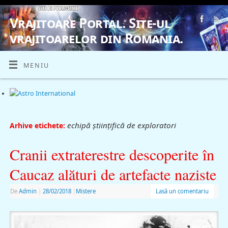
Vrajitoare Portal. Site-ul
vrajitoarelor din Romania.
VRAJITOARE, VRAJITOARELE, VRAJITOARE
MENIU
echipă științifică de exploratori
Arhive etichete:
Cranii extraterestre descoperite în
Caucaz alături de artefacte naziste
De
Admin
|
28/02/2018
|
Mistere
Lasă un comentariu