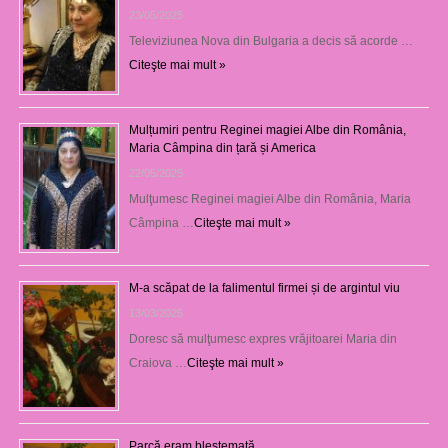
23/05/2025
Televiziunea Nova din Bulgaria a decis să acorde …
Citeşte mai mult »
Mulțumiri pentru Reginei magiei Albe din România,
Maria Câmpina din țară și America
22/05/2025
Mulţumesc Reginei magiei Albe din România, Maria
Câmpina …
Citeşte mai mult »
M-a scăpat de la falimentul firmei și de argintul viu
13/03/2025
Doresc să mulţumesc expres vrăjitoarei Maria din
Craiova …
Citeşte mai mult »
Parcă eram blestemată