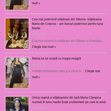
mult »
Cea mai puternică vrăjitoare din Oltenia- vrăjitoarea
Maria din Craiova – are leacuri puternice pentru luna
Martie
25/03/2026
Cea mai puternică vrăjitoare din Oltenia și România, …
Citeşte mai mult »
Mama lui se ocupă cu magia neagră
05/12/2025
A simțit schimbarea mea şi a căzut în …
Citeşte mai
mult »
Unica regină a vrăjitoarelor din țară Maria Câmpina
rezolvă în luna martie toate problemele pe care le aveți
25/09/2025