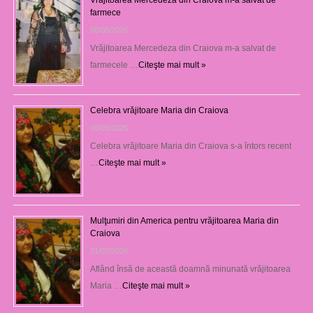
farmece
06/08/2026
Vrăjitoarea Mercedeza din Craiova m-a salvat de
farmecele …
Citeşte mai mult »
Celebra vrăjitoare Maria din Craiova
06/08/2026
Celebra vrăjitoare Maria din Craiova s-a întors recent
…
Citeşte mai mult »
Mulţumiri din America pentru vrăjitoarea Maria din
Craiova
31/07/2026
Aflând însă de această doamnă minunată vrăjitoarea
Maria …
Citeşte mai mult »