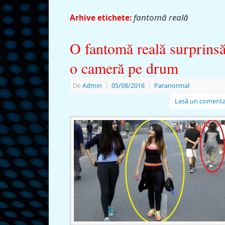
fantomă reală
Arhive etichete:
O fantomă reală surprins
o cameră pe drum
De
Admin
|
05/08/2016
|
Paranormal
Lasă un comenta