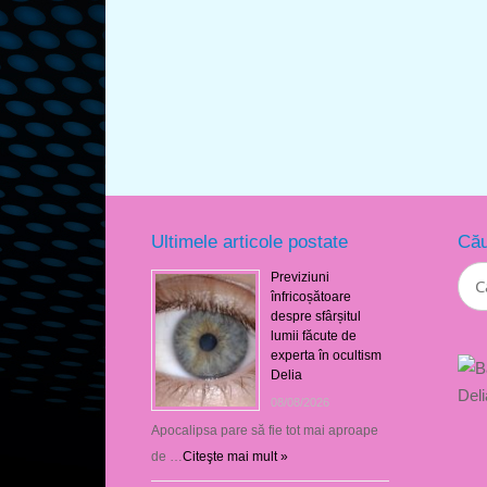
Ultimele articole postate
Cău
Previziuni
înfricoșătoare
despre sfârșitul
lumii făcute de
experta în ocultism
Delia
08/08/2026
Apocalipsa pare să fie tot mai aproape
de …
Citeşte mai mult »