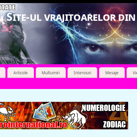
. Site-ul vrajitoarelor di
Articole
Multumiri
Interviuri
Mesaje
V