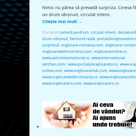
Nimic nu părea să prevadă surpriza. Cineva f
un drum obişnuit, circulat intens
Citește mai mult
→
Etichetat
cameră pe drum
,
circulat intens
,
dezvaluiri
drum obişnuit
,
fantomă reală
,
portalulvrajitoarelor.r
surprinsă
,
vrajitoare-romania.com
,
vrajitoare-romani
vrajitoareledinromania.com
,
vrajitoareonline.ro
,
www.astrointernational.ro
,
www.international-
witches.com/
,
www.portalulvrajitoarelor.ro
,
www.vraj
online.com
,
www.vrajitoareclub.com
,
www.vrajitoare
www.vrajitoareledinromania.ro
,
www.vrajitoareonlin
www.vrajitoarero.com
,
www.vrajitoarero.ro