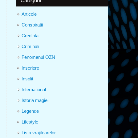
Categorii
Articole
Conspiratii
Credinta
Criminali
Fenomenul OZN
Inscriere
Insolit
International
Istoria magiei
Legende
Lifestyle
Lista vrajitoarelor