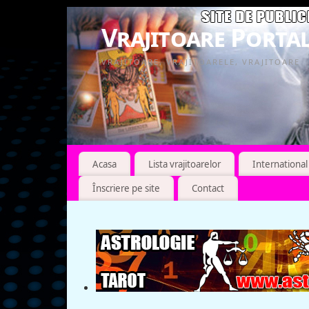
Vrajitoare Portal
VRAJITOARE, VRAJITOARELE, VRAJITOARE
Acasa
Lista vrajitoarelor
International
Înscriere pe site
Contact