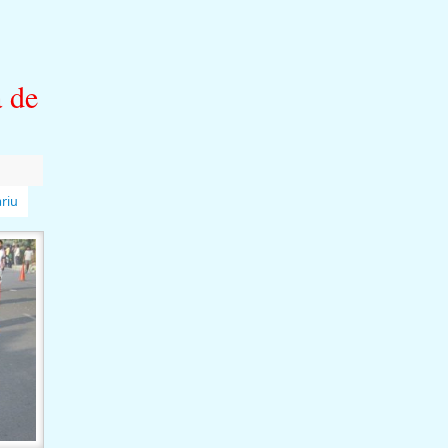
ă de
riu