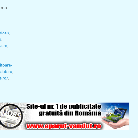
ilma
biz.ro
,
o
,
a.ro
,
itoare-
club.ro
,
e.ro/
,