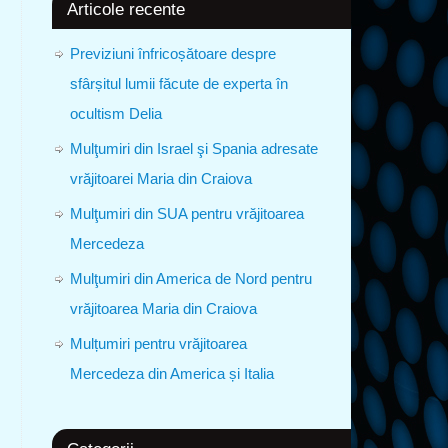
Articole recente
Previziuni înfricoșătoare despre
sfârșitul lumii făcute de experta în
ocultism Delia
Mulţumiri din Israel şi Spania adresate
vrăjitoarei Maria din Craiova
Mulţumiri din SUA pentru vrăjitoarea
Mercedeza
Mulţumiri din America de Nord pentru
vrăjitoarea Maria din Craiova
Mulțumiri pentru vrăjitoarea
Mercedeza din America și Italia