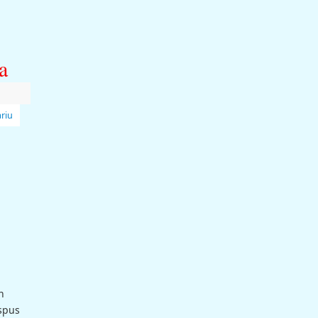
a
riu
n
 spus