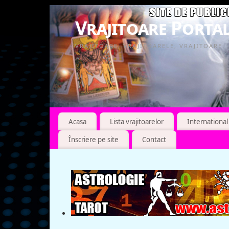
Vrajitoare Portal
VRAJITOARE, VRAJITOARELE, VRAJITOARE
Acasa
Lista vrajitoarelor
International
Înscriere pe site
Contact