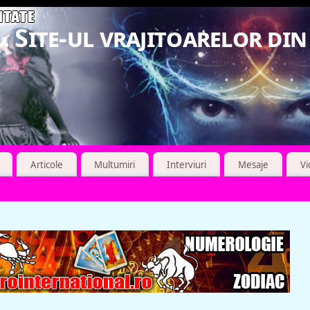
. Site-ul vrajitoarelor di
Articole
Multumiri
Interviuri
Mesaje
V