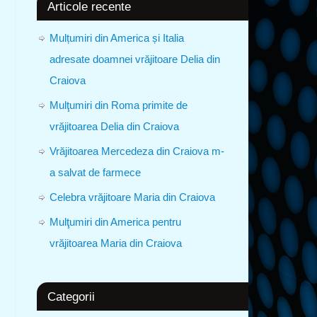
Articole recente
Mulțumiri din America și Italia
adresate doamnei vrăjitoare Delia din
Craiova
Mulţumiri din Roma primite de
vrăjitoarea Delia din Craiova
Vrăjitoarea Mercedeza din Craiova m-
a salvat de farmece
Celebra vrăjitoare Maria din Craiova
Mulţumiri din America pentru
vrăjitoarea Maria din Craiova
Categorii