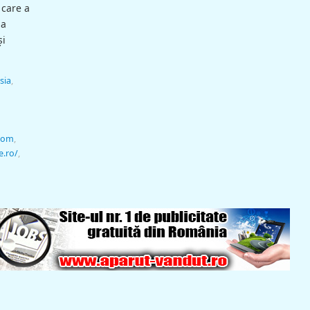
 care a
 a
şi
sia
,
.com
,
e.ro/
,