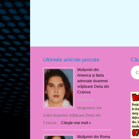
Ultimele articole postate
Cău
Mulțumiri din
America și Italia
adresate doamnei
vrăjitoare Delia din
Craiova
07/08/2026
Mulţumesc din
suflet doamnei vrăjitoare Delia din
Craiova …
Citeşte mai mult »
Mulţumiri din Roma