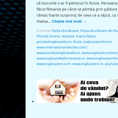
că lucrurile s-ar fi petrecut în Rusia. Persoana
făcut filmarea pe când se plimba prin pădure
rămas foarte surprins[ de ceea ce a văzut, ca 
mama…
Citește mai mult
→
Etichetat
Fetiţa zburătoare
,
Fetiţa zburătoare din Ru
filmuleţ straniu
,
levitaţia
,
mama fetiţei
,
portalulvrajitoarelor.ro
,
Rusia
,
vrajitoareonline.ro
,
www.international-witches.com/
,
www.portalulvrajitoarelor.ro
,
www.vrajitoare-online
www.vrajitoareledinromania.ro
,
www.vrajitoareonlin
www.vrajitoarero.com
,
www.vrajitoarero.ro
,
youtube