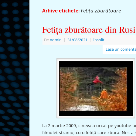
Fetiţa zburătoare
Arhive etichete:
Fetiţa zburătoare din Rusi
De
Admin
|
31/08/2021
|
Insolit
Lasă un comenta
La 2 martie 2009, cineva a urcat pe youtube u
filmuleţ straniu, cu o fetiţă care zbura. Ni s-a