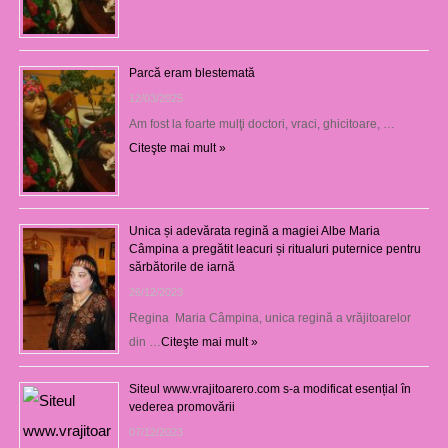
Parcă eram blestemată
12/03/2025
Am fost la foarte mulţi doctori, vraci, ghicitoare, …
Citeşte mai mult »
Unica și adevărata regină a magiei Albe Maria
Câmpina a pregătit leacuri și ritualuri puternice pentru
sărbătorile de iarnă
26/12/2023
Regina Maria Câmpina, unica regină a vrăjitoarelor
din …
Citeşte mai mult »
Siteul www.vrajitoarero.com s-a modificat esențial în
vederea promovării
07/12/2023