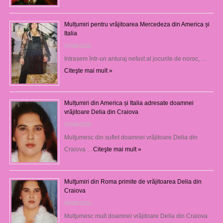
Mulțumiri pentru vrăjitoarea Mercedeza din America și
Italia
07/08/2026
Intrasem într-un anturaj nefast al jocurile de noroc, …
Citeşte mai mult »
Mulțumiri din America și Italia adresate doamnei
vrăjitoare Delia din Craiova
07/08/2026
Mulţumesc din suflet doamnei vrăjitoare Delia din
Craiova …
Citeşte mai mult »
Mulţumiri din Roma primite de vrăjitoarea Delia din
Craiova
06/08/2026
Mulţumesc mult doamnei vrăjitoare Delia din Craiova