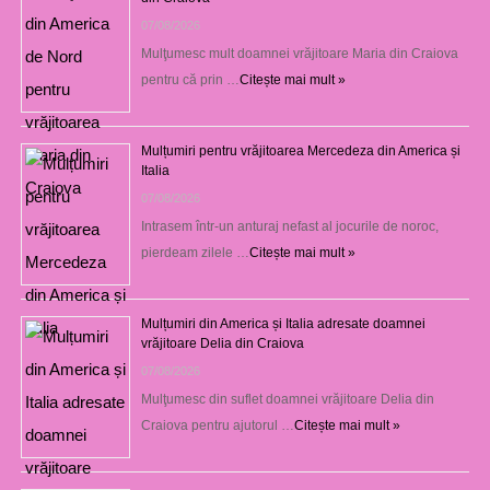
07/08/2026
Mulţumesc mult doamnei vrăjitoare Maria din Craiova
pentru că prin …
Citește mai mult »
Mulțumiri pentru vrăjitoarea Mercedeza din America și
Italia
07/08/2026
Intrasem într-un anturaj nefast al jocurile de noroc,
pierdeam zilele …
Citește mai mult »
Mulțumiri din America și Italia adresate doamnei
vrăjitoare Delia din Craiova
07/08/2026
Mulţumesc din suflet doamnei vrăjitoare Delia din
Craiova pentru ajutorul …
Citește mai mult »