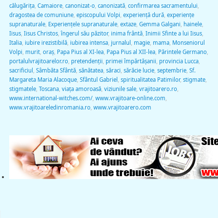
călugărița
,
Camaiore
,
canonizat-o
,
canonizată
,
confirmarea sacramentului
,
dragostea de comuniune
,
episcopului Volpi
,
experiență dură
,
experienţe
supranaturale
,
Experienţele supranaturale
,
extaze
,
Gemma Galgani
,
hainele
,
Iisus
,
Iisus Christos
,
îngerul său păzitor
,
inima frântă
,
Inimii Sfinte a lui Iisus
,
Italia
,
iubire irezistibilă
,
iubirea intensa
,
jurnalul
,
magie
,
mama
,
Monseniorul
Volpi
,
murit
,
oraș
,
Papa Pius al XI-lea
,
Papa Pius al XII-lea
,
Părintele Germano
,
portalulvrajitoarelor.ro
,
pretendenţii
,
primei împărtășanii
,
provincia Lucca
,
sacrificiul
,
Sâmbăta Sfântă
,
sănătatea
,
săraci
,
sărăcie lucie
,
septembrie
,
Sf.
Margareta Maria Alacoque
,
Sfântul Gabriel
,
spiritualitatea Patimilor
,
stigmate
,
stigmatele
,
Toscana
,
viaţa amoroasă
,
viziunile sale
,
vrajitoarero.ro
,
www.international-witches.com/
,
www.vrajitoare-online.com
,
www.vrajitoareledinromania.ro
,
www.vrajitoarero.com