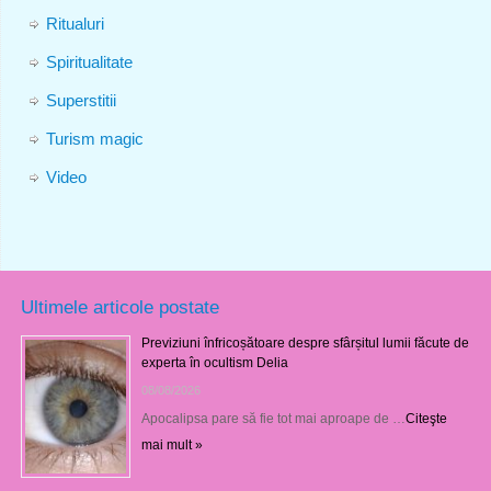
Ritualuri
Spiritualitate
Superstitii
Turism magic
Video
Ultimele articole postate
Previziuni înfricoșătoare despre sfârșitul lumii făcute de
experta în ocultism Delia
08/08/2026
Apocalipsa pare să fie tot mai aproape de …
Citeşte
mai mult »