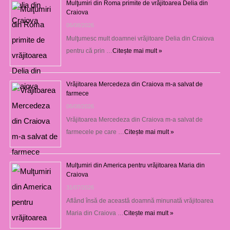
Mulţumiri din Roma primite de vrăjitoarea Delia din
Craiova
06/08/2026
Mulţumesc mult doamnei vrăjitoare Delia din Craiova
pentru că prin …
Citește mai mult »
Vrăjitoarea Mercedeza din Craiova m-a salvat de
farmece
06/08/2026
Vrăjitoarea Mercedeza din Craiova m-a salvat de
farmecele pe care …
Citește mai mult »
Mulţumiri din America pentru vrăjitoarea Maria din
Craiova
31/07/2026
Aflând însă de această doamnă minunată vrăjitoarea
Maria din Craiova …
Citește mai mult »