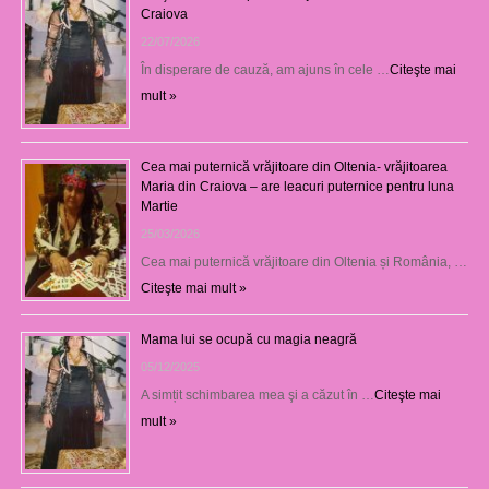
Craiova
22/07/2026
În disperare de cauză, am ajuns în cele …
Citeşte mai
mult »
Cea mai puternică vrăjitoare din Oltenia- vrăjitoarea
Maria din Craiova – are leacuri puternice pentru luna
Martie
25/03/2026
Cea mai puternică vrăjitoare din Oltenia și România, …
Citeşte mai mult »
Mama lui se ocupă cu magia neagră
05/12/2025
A simțit schimbarea mea şi a căzut în …
Citeşte mai
mult »