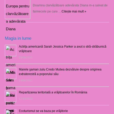
Doamna clarvăzătoare adevărata Diana m-a salvat de
farmecele pe care …
Citește mai mult »
Magia in lume
Actrița americană Sarah Jessica Parker a avut o stră-străbunică
vrăjitoare
03/08/2021
Marele şaman zulu Credo Mutwa dezvăluie despre originea
extraterestră a poporului său
14/06/2021
Repartizarea teritorială a vrăjitoarelor în România
12/10/2020
Ecoturismul se va baza pe vrăjitorie