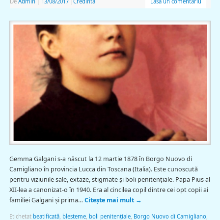
De
Admin
|
13/08/2017
|
Credinta
Lasă un comentariu
Gemma Galgani s-a născut la 12 martie 1878 în Borgo Nuovo di
Camigliano în provincia Lucca din Toscana (Italia). Este cunoscută
pentru viziunile sale, extaze, stigmate și boli penitențiale. Papa Pius al
XII-lea a canonizat-o în 1940. Era al cincilea copil dintre cei opt copii ai
familiei Galgani şi prima…
Citește mai mult
→
Etichetat
beatificată
,
blesteme
,
boli penitențiale
,
Borgo Nuovo di Camigliano
,