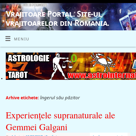
Vrajitoare Portal. Site-ul
vrajitoarelor din Romania.
VRAJITOARE, VRAJITOARELE, VRAJITOARE
MENIU
îngerul său păzitor
Arhive etichete:
Experienţele supranaturale ale
Gemmei Galgani