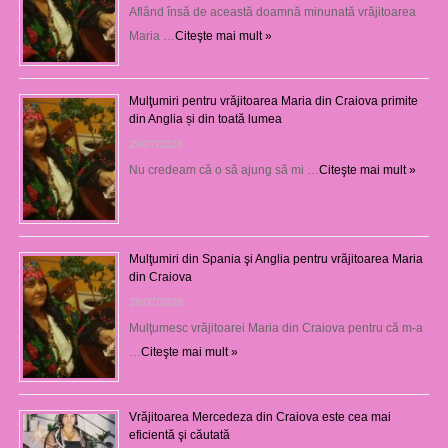
Aflând însă de această doamnă minunată vrăjitoarea
Maria …
Citeşte mai mult »
Mulţumiri pentru vrăjitoarea Maria din Craiova primite
din Anglia și din toată lumea
29/07/2026
Nu credeam că o să ajung să mi …
Citeşte mai mult »
Mulţumiri din Spania şi Anglia pentru vrăjitoarea Maria
din Craiova
28/07/2026
Mulţumesc vrăjitoarei Maria din Craiova pentru că m-a
…
Citeşte mai mult »
Vrăjitoarea Mercedeza din Craiova este cea mai
eficientă şi căutată