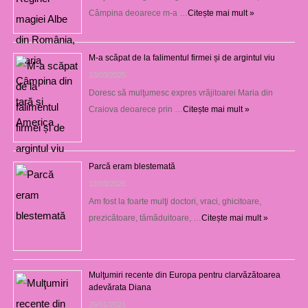
Câmpina deoarece m-a …
Citește mai mult »
M-a scăpat de la falimentul firmei și de argintul viu
13/03/2025
Doresc să mulţumesc expres vrăjitoarei Maria din
Craiova deoarece prin …
Citește mai mult »
Parcă eram blestemată
12/03/2025
Am fost la foarte mulţi doctori, vraci, ghicitoare,
prezicătoare, tămăduitoare, …
Citește mai mult »
Mulţumiri recente din Europa pentru clarvăzătoarea
adevărata Diana
29/01/2021