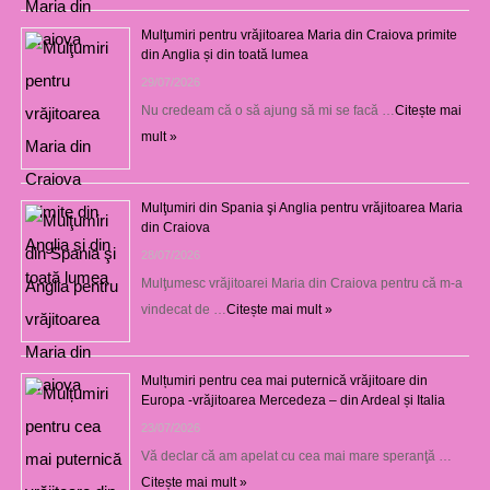
Mulţumiri pentru vrăjitoarea Maria din Craiova primite
din Anglia și din toată lumea
29/07/2026
Nu credeam că o să ajung să mi se facă …
Citește mai
mult »
Mulţumiri din Spania şi Anglia pentru vrăjitoarea Maria
din Craiova
28/07/2026
Mulţumesc vrăjitoarei Maria din Craiova pentru că m-a
vindecat de …
Citește mai mult »
Mulțumiri pentru cea mai puternică vrăjitoare din
Europa -vrăjitoarea Mercedeza – din Ardeal și Italia
23/07/2026
Vă declar că am apelat cu cea mai mare speranţă …
Citește mai mult »