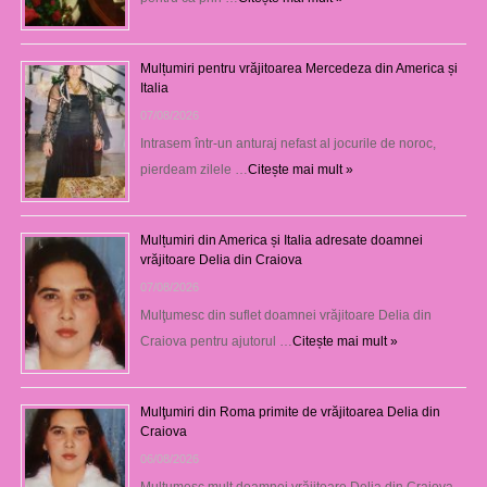
Mulțumiri pentru vrăjitoarea Mercedeza din America și
Italia
07/08/2026
Intrasem într-un anturaj nefast al jocurile de noroc,
pierdeam zilele …
Citește mai mult »
Mulțumiri din America și Italia adresate doamnei
vrăjitoare Delia din Craiova
07/08/2026
Mulţumesc din suflet doamnei vrăjitoare Delia din
Craiova pentru ajutorul …
Citește mai mult »
Mulţumiri din Roma primite de vrăjitoarea Delia din
Craiova
06/08/2026
Mulţumesc mult doamnei vrăjitoare Delia din Craiova