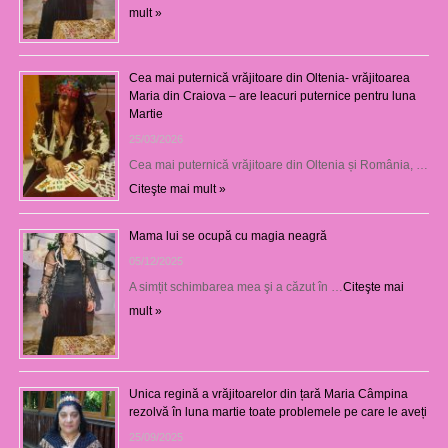
mult »
Cea mai puternică vrăjitoare din Oltenia- vrăjitoarea
Maria din Craiova – are leacuri puternice pentru luna
Martie
25/03/2026
Cea mai puternică vrăjitoare din Oltenia și România, …
Citeşte mai mult »
Mama lui se ocupă cu magia neagră
05/12/2025
A simțit schimbarea mea şi a căzut în …
Citeşte mai
mult »
Unica regină a vrăjitoarelor din țară Maria Câmpina
rezolvă în luna martie toate problemele pe care le aveți
25/09/2025