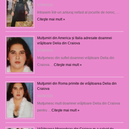
07/08/2026
Intrasem într-un anturaj nefast al jocurile de noroc, …
Citeşte mai mult »
Mulțumiri din America și Italia adresate doamnei
vrăjitoare Delia din Craiova
07/08/2026
Mulţumesc din suflet doamnei vrăjitoare Delia din
Craiova …
Citeşte mai mult »
Mulţumiri din Roma primite de vrăjitoarea Delia din
Craiova
06/08/2026
Mulţumesc mult doamnei vrăjitoare Delia din Craiova
pentru …
Citeşte mai mult »
Vrăjitoarea Mercedeza din Craiova m-a salvat de