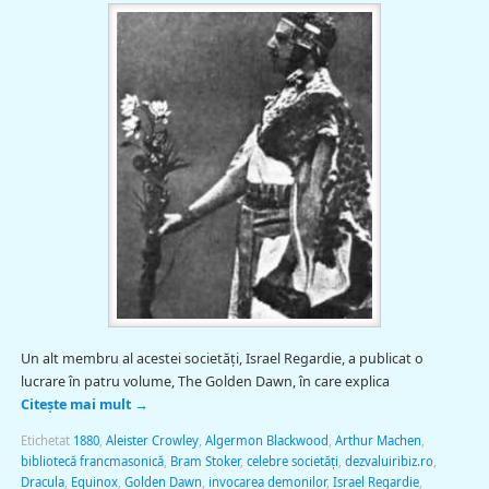
Un alt membru al acestei societăţi, Israel Regardie, a publicat o
lucrare în patru volume, The Golden Dawn, în care explica
Citește mai mult
→
Etichetat
1880
,
Aleister Crowley
,
Algermon Blackwood
,
Arthur Machen
,
bibliotecă francmasonică
,
Bram Stoker
,
celebre societăţi
,
dezvaluiribiz.ro
,
Dracula
,
Equinox
,
Golden Dawn
,
invocarea demonilor
,
Israel Regardie
,