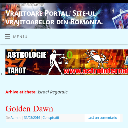
Vrajitoare Portal. Site-ul
vrajitoarelor din Romania.
VRAJITOARE, VRAJITOARELE, VRAJITOARE
MENIU
Israel Regardie
Arhive etichete:
Golden Dawn
De
Admin
|
31/08/2016
|
Conspiratii
Lasă un comentariu