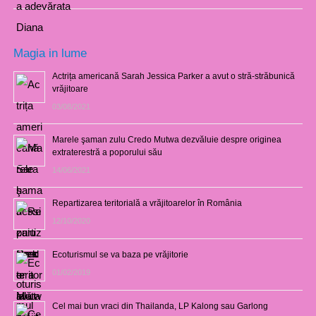
Magia in lume
Actrița americană Sarah Jessica Parker a avut o stră-străbunică
vrăjitoare
03/08/2021
Marele şaman zulu Credo Mutwa dezvăluie despre originea
extraterestră a poporului său
14/06/2021
Repartizarea teritorială a vrăjitoarelor în România
12/10/2020
Ecoturismul se va baza pe vrăjitorie
01/02/2019
Cel mai bun vraci din Thailanda, LP Kalong sau Garlong