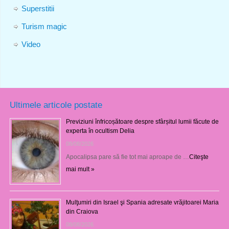
Superstitii
Turism magic
Video
Ultimele articole postate
Previziuni înfricoșătoare despre sfârșitul lumii făcute de
experta în ocultism Delia
08/08/2026
Apocalipsa pare să fie tot mai aproape de …
Citeşte
mai mult »
Mulţumiri din Israel şi Spania adresate vrăjitoarei Maria
din Craiova
08/08/2026