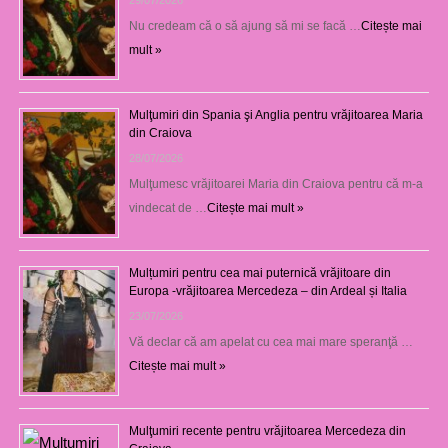
Nu credeam că o să ajung să mi se facă …
Citește mai
mult »
Mulţumiri din Spania şi Anglia pentru vrăjitoarea Maria
din Craiova
28/07/2026
Mulţumesc vrăjitoarei Maria din Craiova pentru că m-a
vindecat de …
Citește mai mult »
Mulțumiri pentru cea mai puternică vrăjitoare din
Europa -vrăjitoarea Mercedeza – din Ardeal și Italia
23/07/2026
Vă declar că am apelat cu cea mai mare speranţă …
Citește mai mult »
Mulţumiri recente pentru vrăjitoarea Mercedeza din