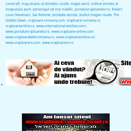
Lovecraft
,
mag straniu al ştiinţelor oculte
,
magie sacră
,
ordinul ermetic al
începutului aurit
,
personajul cel mai malefic
,
portalulvrajitoarelor.ro
,
Robert
Louis Stevenson
,
Sax Rohmer
,
societate secretă
,
studiul magiei rituale
,
The
Golden Dawn
,
vrajitoare-romania.com
,
vrajitoare-romania.ro
,
vrajitoareonline.ro
,
www.international-witches.com/
,
www.portalulvrajitoarelor.ro
,
www.vrajitoare-online.com
,
www.vrajitoareledinromania.ro
,
www.vrajitoareonline.ro/
,
www.vrajitoarero.com
,
www.vrajitoarero.ro