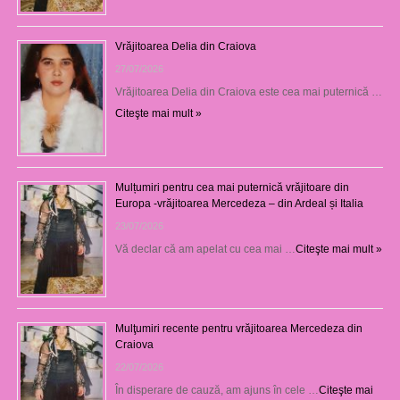
Vrăjitoarea Delia din Craiova
27/07/2026
Vrăjitoarea Delia din Craiova este cea mai puternică …
Citeşte mai mult »
Mulțumiri pentru cea mai puternică vrăjitoare din
Europa -vrăjitoarea Mercedeza – din Ardeal și Italia
23/07/2026
Vă declar că am apelat cu cea mai …
Citeşte mai mult »
Mulţumiri recente pentru vrăjitoarea Mercedeza din
Craiova
22/07/2026
În disperare de cauză, am ajuns în cele …
Citeşte mai