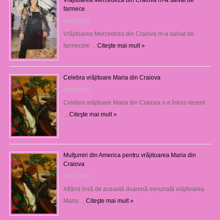
farmece
06/08/2026
Vrăjitoarea Mercedeza din Craiova m-a salvat de
farmecele …
Citeşte mai mult »
Celebra vrăjitoare Maria din Craiova
06/08/2026
Celebra vrăjitoare Maria din Craiova s-a întors recent
…
Citeşte mai mult »
Mulţumiri din America pentru vrăjitoarea Maria din
Craiova
31/07/2026
Aflând însă de această doamnă minunată vrăjitoarea
Maria …
Citeşte mai mult »