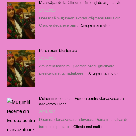
M-a scăpat de la falimentul firmei și de argintul viu
13/03/2025
Doresc să mulţumesc expres vrăjitoarei Maria din
Craiova deoarece prin …
Citește mai mult »
Parcă eram blestemată
12/03/2025
Am fost la foarte mulţi doctori, vraci, ghicitoare,
prezicătoare, tămăduitoare, …
Citește mai mult »
Mulţumiri recente din Europa pentru clarvăzătoarea
adevărata Diana
29/01/2021
Doamna clarvăzătoare adevărata Diana m-a salvat de
farmecele pe care …
Citește mai mult »