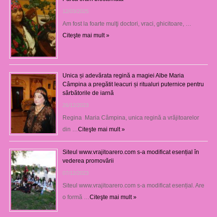
12/03/2025
Am fost la foarte mulţi doctori, vraci, ghicitoare, …
Citeşte mai mult »
Unica și adevărata regină a magiei Albe Maria
Câmpina a pregătit leacuri și ritualuri puternice pentru
sărbătorile de iarnă
26/12/2023
Regina Maria Câmpina, unica regină a vrăjitoarelor
din …
Citeşte mai mult »
Siteul www.vrajitoarero.com s-a modificat esențial în
vederea promovării
07/12/2023
Siteul www.vrajitoarero.com s-a modificat esențial. Are
o formă …
Citeşte mai mult »