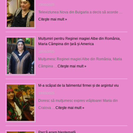
23/05/2025
Televiziunea Nova din Bulgaria a decis să acorde …
Citeşte mai mult »
Mulțumiri pentru Reginei magiei Albe din România,
Maria Câmpina din țară și America
22/05/2025
Mulţumesc Reginei magiei Albe din România, Maria
Câmpina …
Citeşte mai mult »
M-a scăpat de la falimentul firmei și de argintul viu
13/03/2025
Doresc să mulţumesc expres vrăjitoarei Maria din
Craiova …
Citeşte mai mult »
Parcă eram blestemată