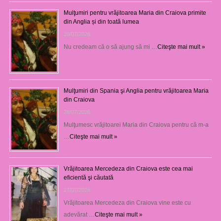
Mulţumiri pentru vrăjitoarea Maria din Craiova primite
din Anglia și din toată lumea
29/07/2026
Nu credeam că o să ajung să mi …
Citeşte mai mult »
Mulţumiri din Spania şi Anglia pentru vrăjitoarea Maria
din Craiova
28/07/2026
Mulţumesc vrăjitoarei Maria din Craiova pentru că m-a
…
Citeşte mai mult »
Vrăjitoarea Mercedeza din Craiova este cea mai
eficientă şi căutată
27/07/2026
Vrăjitoarea Mercedeza din Craiova vine este cu
adevărat …
Citeşte mai mult »