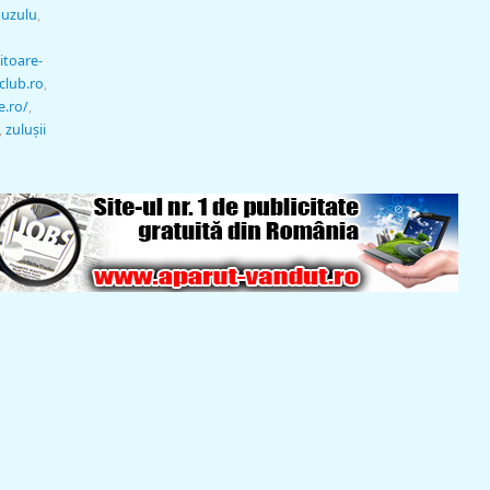
uzulu
,
itoare-
club.ro
,
e.ro/
,
,
zuluşii