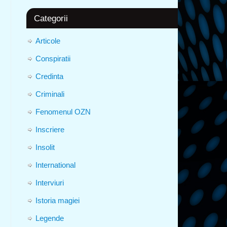
Categorii
Articole
Conspiratii
Credinta
Criminali
Fenomenul OZN
Inscriere
Insolit
International
Interviuri
Istoria magiei
Legende