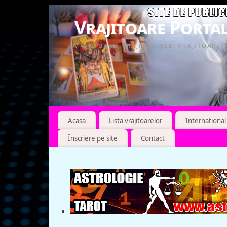
Vrajitoare Portal
VRAJITOARE, VRAJITOARELE, VRAJITOARE
Acasa
Lista vrajitoarelor
International
Înscriere pe site
Contact