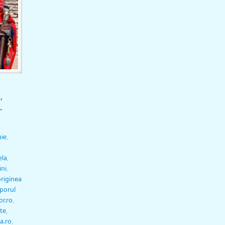
,
→
uie
,
ela
,
ni
,
originea
porul
or.ro
,
te
,
a.ro
,