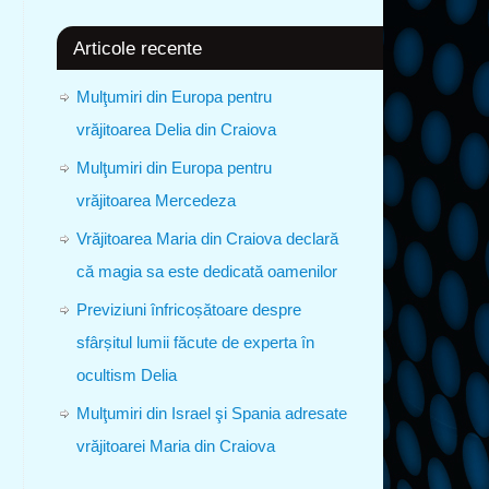
Articole recente
Mulţumiri din Europa pentru
vrăjitoarea Delia din Craiova
Mulţumiri din Europa pentru
vrăjitoarea Mercedeza
Vrăjitoarea Maria din Craiova declară
că magia sa este dedicată oamenilor
Previziuni înfricoșătoare despre
sfârșitul lumii făcute de experta în
ocultism Delia
Mulţumiri din Israel şi Spania adresate
vrăjitoarei Maria din Craiova