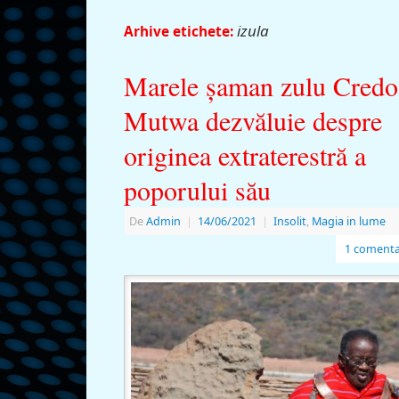
izula
Arhive etichete:
Marele şaman zulu Credo
Mutwa dezvăluie despre
originea extraterestră a
poporului său
De
Admin
|
14/06/2021
|
Insolit
,
Magia in lume
1 comenta