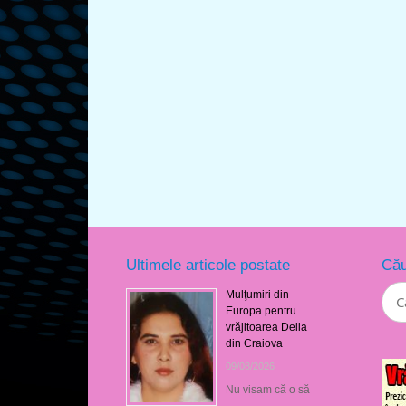
Ultimele articole postate
Cău
Mulţumiri din
Europa pentru
vrăjitoarea Delia
din Craiova
09/08/2026
Nu visam că o să