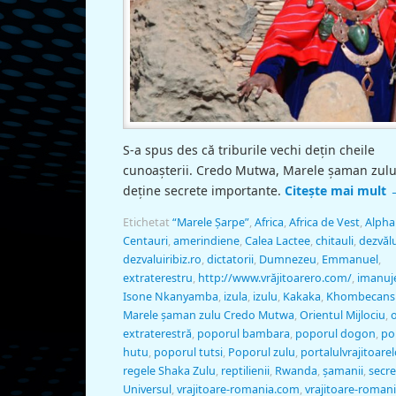
S-a spus des că triburile vechi deţin cheile
cunoaşterii. Credo Mutwa, Marele şaman zulu
deţine secrete importante.
Citește mai mult
Etichetat
“Marele Şarpe”
,
Africa
,
Africa de Vest
,
Alpha
Centauri
,
amerindiene
,
Calea Lactee
,
chitauli
,
dezvăl
dezvaluiribiz.ro
,
dictatorii
,
Dumnezeu
,
Emmanuel
,
extraterestru
,
http://www.vrăjitoarero.com/
,
imanuj
Isone Nkanyamba
,
izula
,
izulu
,
Kakaka
,
Khombecansi
Marele şaman zulu Credo Mutwa
,
Orientul Mijlociu
,
extraterestră
,
poporul bambara
,
poporul dogon
,
po
hutu
,
poporul tutsi
,
Poporul zulu
,
portalulvrajitoarel
regele Shaka Zulu
,
reptilienii
,
Rwanda
,
şamanii
,
secre
Universul
,
vrajitoare-romania.com
,
vrajitoare-romani