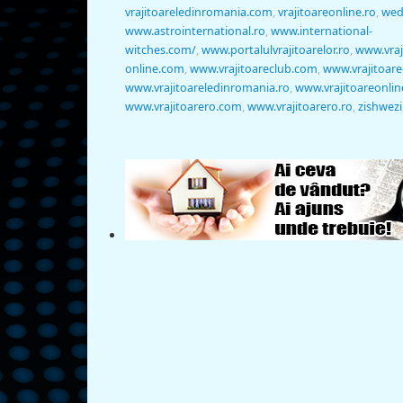
vrajitoareledinromania.com
,
vrajitoareonline.ro
,
wed
www.astrointernational.ro
,
www.international-
witches.com/
,
www.portalulvrajitoarelor.ro
,
www.vraj
online.com
,
www.vrajitoareclub.com
,
www.vrajitoare
www.vrajitoareledinromania.ro
,
www.vrajitoareonlin
www.vrajitoarero.com
,
www.vrajitoarero.ro
,
zishwezi