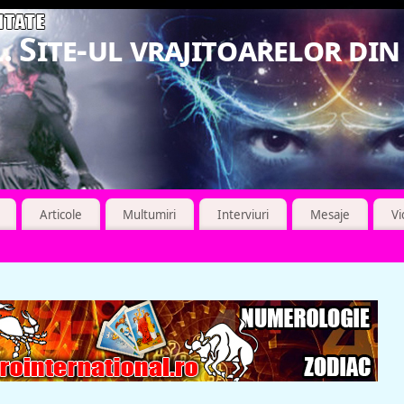
. Site-ul vrajitoarelor di
Articole
Multumiri
Interviuri
Mesaje
V