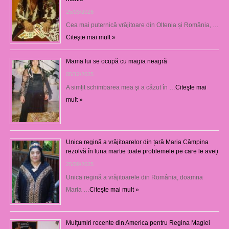
25/03/2026
Cea mai puternică vrăjitoare din Oltenia și România, …
Citeşte mai mult »
Mama lui se ocupă cu magia neagră
05/12/2025
A simțit schimbarea mea şi a căzut în …
Citeşte mai
mult »
Unica regină a vrăjitoarelor din țară Maria Câmpina
rezolvă în luna martie toate problemele pe care le aveți
25/09/2025
Unica regină a vrăjitoarele din România, doamna
Maria …
Citeşte mai mult »
Mulţumiri recente din America pentru Regina Magiei