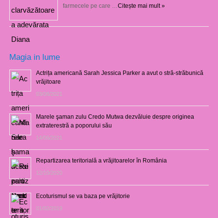
farmecele pe care …
Citește mai mult »
Magia in lume
Actrița americană Sarah Jessica Parker a avut o stră-străbunică
vrăjitoare
03/08/2021
Marele şaman zulu Credo Mutwa dezvăluie despre originea
extraterestră a poporului său
14/06/2021
Repartizarea teritorială a vrăjitoarelor în România
12/10/2020
Ecoturismul se va baza pe vrăjitorie
01/02/2019