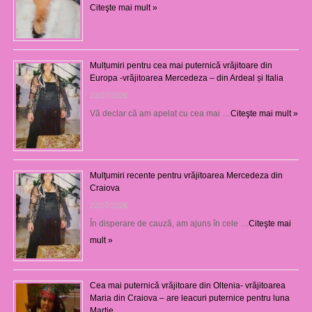
Citeşte mai mult »
Mulțumiri pentru cea mai puternică vrăjitoare din
Europa -vrăjitoarea Mercedeza – din Ardeal și Italia
23/07/2026
Vă declar că am apelat cu cea mai …
Citeşte mai mult »
Mulţumiri recente pentru vrăjitoarea Mercedeza din
Craiova
22/07/2026
În disperare de cauză, am ajuns în cele …
Citeşte mai
mult »
Cea mai puternică vrăjitoare din Oltenia- vrăjitoarea
Maria din Craiova – are leacuri puternice pentru luna
Martie