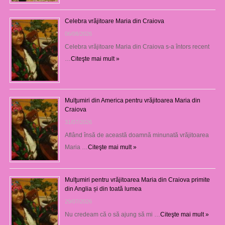
Celebra vrăjitoare Maria din Craiova
06/08/2026
Celebra vrăjitoare Maria din Craiova s-a întors recent
…
Citeşte mai mult »
Mulţumiri din America pentru vrăjitoarea Maria din
Craiova
31/07/2026
Aflând însă de această doamnă minunată vrăjitoarea
Maria …
Citeşte mai mult »
Mulţumiri pentru vrăjitoarea Maria din Craiova primite
din Anglia și din toată lumea
29/07/2026
Nu credeam că o să ajung să mi …
Citeşte mai mult »