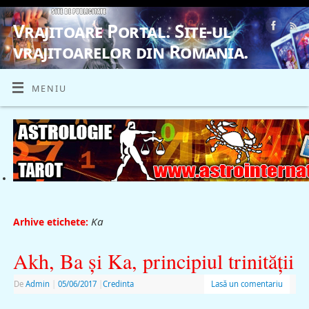
Vrajitoare Portal. Site-ul
vrajitoarelor din Romania.
VRAJITOARE, VRAJITOARELE, VRAJITOARE
MENIU
Ka
Arhive etichete:
Akh, Ba şi Ka, principiul trinităţii
De
Admin
|
05/06/2017
|
Credinta
Lasă un comentariu