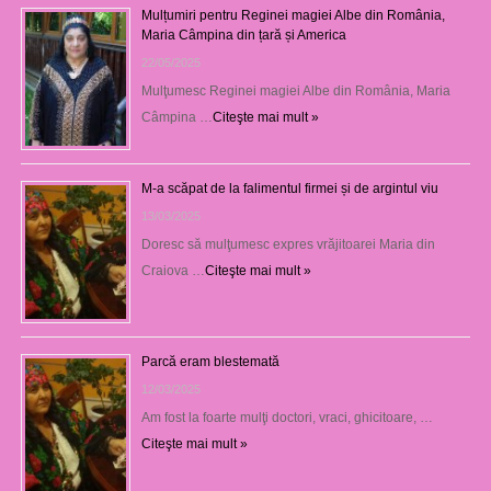
Mulțumiri pentru Reginei magiei Albe din România,
Maria Câmpina din țară și America
22/05/2025
Mulţumesc Reginei magiei Albe din România, Maria
Câmpina …
Citeşte mai mult »
M-a scăpat de la falimentul firmei și de argintul viu
13/03/2025
Doresc să mulţumesc expres vrăjitoarei Maria din
Craiova …
Citeşte mai mult »
Parcă eram blestemată
12/03/2025
Am fost la foarte mulţi doctori, vraci, ghicitoare, …
Citeşte mai mult »