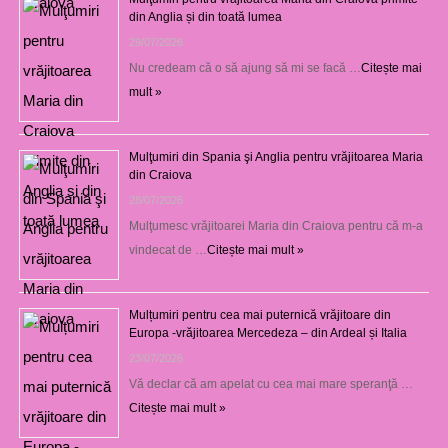
din Anglia și din toată lumea
29/07/2026
Nu credeam că o să ajung să mi se facă …
Citește mai
mult »
Mulţumiri din Spania şi Anglia pentru vrăjitoarea Maria
din Craiova
28/07/2026
Mulţumesc vrăjitoarei Maria din Craiova pentru că m-a
vindecat de …
Citește mai mult »
Mulțumiri pentru cea mai puternică vrăjitoare din
Europa -vrăjitoarea Mercedeza – din Ardeal și Italia
23/07/2026
Vă declar că am apelat cu cea mai mare speranţă …
Citește mai mult »