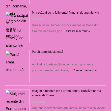
M-a scăpat de la falimentul firmei și de argintul viu
13/03/2025
Doresc să mulţumesc expres vrăjitoarei Maria din
Craiova deoarece prin …
Citește mai mult »
Parcă eram blestemată
12/03/2025
Am fost la foarte mulţi doctori, vraci, ghicitoare,
prezicătoare, tămăduitoare, …
Citește mai mult »
Mulţumiri recente din Europa pentru clarvăzătoarea
adevărata Diana
29/01/2021
Doamna clarvăzătoare adevărata Diana m-a salvat de