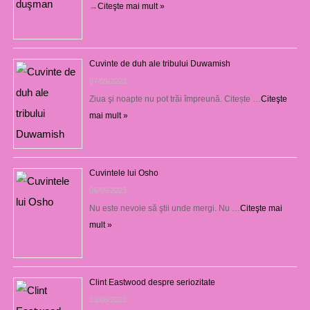
→
Citeşte mai mult »
Cuvinte de duh ale tribului Duwamish
07/09/2023
Ziua şi noapte nu pot trăi împreună. Citește …
Citeşte
mai mult »
Cuvintele lui Osho
06/09/2023
Nu este nevoie să ştii unde mergi. Nu …
Citeşte mai
mult »
Clint Eastwood despre seriozitate
23/08/2023