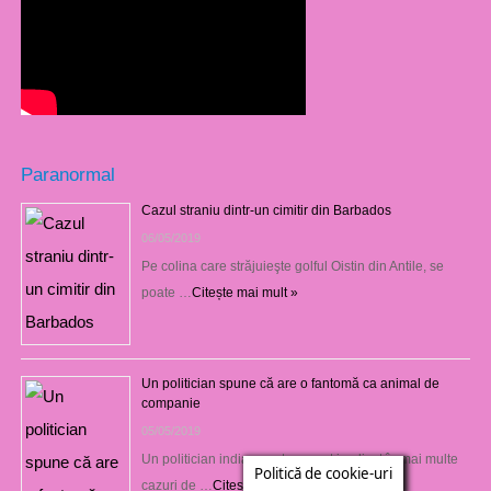
Paranormal
Cazul straniu dintr-un cimitir din Barbados
06/05/2019
Pe colina care străjuieşte golful Oistin din Antile, se
poate …
Citește mai mult »
Un politician spune că are o fantomă ca animal de
companie
05/05/2019
Un politician indian controversat implicat în mai multe
Politică de cookie-uri
cazuri de …
Citește mai mult »