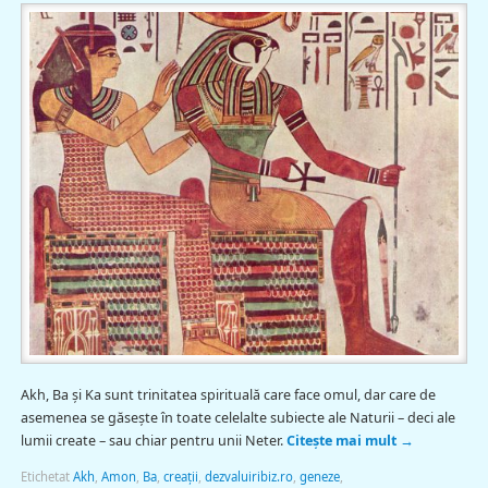
Akh, Ba şi Ka sunt trinitatea spirituală care face omul, dar care de
asemenea se găseşte în toate celelalte subiecte ale Naturii – deci ale
lumii create – sau chiar pentru unii Neter.
Citește mai mult
→
Etichetat
Akh
,
Amon
,
Ba
,
creaţii
,
dezvaluiribiz.ro
,
geneze
,