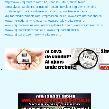
http://www.vrăjitoarero.com/
,
Ka
,
Khonsou
,
Mout
,
Neter
,
Nout
,
portalulvrajitoarelor.ro
,
principiul trinităţii
,
Revelaţiile Egiptene
,
tenebre
,
trinitatea spirituală
,
vrajitoare-romania.com
,
vrajitoare-romania.ro
,
vrajitoareledinromania.com
,
vrajitoareonline.ro
,
www.astrointernational.ro
,
www.international-witches.com/
,
www.portalulvrajitoarelor.ro
,
www.vrajitoare-online.com
,
www.vrajitoareclub.com
,
www.vrajitoareclub.ro
,
www.vrajitoareledinromania.ro
,
www.vrajitoareonline.ro/
,
www.vrajitoarero.com
,
www.vrajitoarero.ro