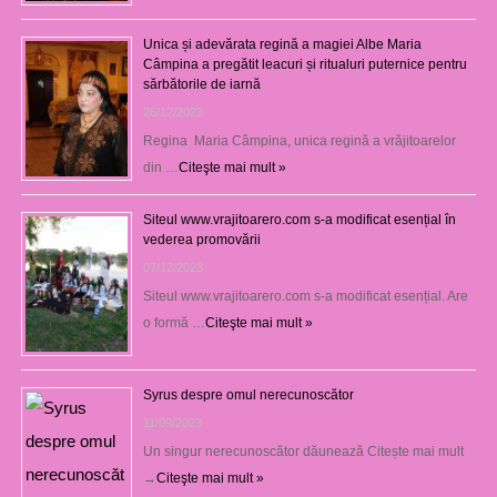
Unica și adevărata regină a magiei Albe Maria
Câmpina a pregătit leacuri și ritualuri puternice pentru
sărbătorile de iarnă
26/12/2023
Regina Maria Câmpina, unica regină a vrăjitoarelor
din …
Citeşte mai mult »
Siteul www.vrajitoarero.com s-a modificat esențial în
vederea promovării
07/12/2023
Siteul www.vrajitoarero.com s-a modificat esențial. Are
o formă …
Citeşte mai mult »
Syrus despre omul nerecunoscător
11/09/2023
Un singur nerecunoscător dăunează Citește mai mult
→
Citeşte mai mult »