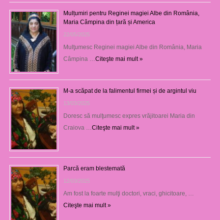
Mulțumiri pentru Reginei magiei Albe din România,
Maria Câmpina din țară și America
22/05/2025
Mulţumesc Reginei magiei Albe din România, Maria
Câmpina …
Citeşte mai mult »
M-a scăpat de la falimentul firmei și de argintul viu
13/03/2025
Doresc să mulţumesc expres vrăjitoarei Maria din
Craiova …
Citeşte mai mult »
Parcă eram blestemată
12/03/2025
Am fost la foarte mulţi doctori, vraci, ghicitoare, …
Citeşte mai mult »