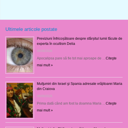
Ultimele articole postate
Previziuni înfricoșătoare despre sfârșitul lumii făcute de
experta în ocultism Delia
08/08/2026
Apocalipsa pare să fie tot mai aproape de …
Citeşte
mai mult »
Mulţumiri din Israel şi Spania adresate vrăjitoarei Maria
din Craiova
08/08/2026
Prima dată când am fost la doamna Maria …
Citeşte
mai mult »