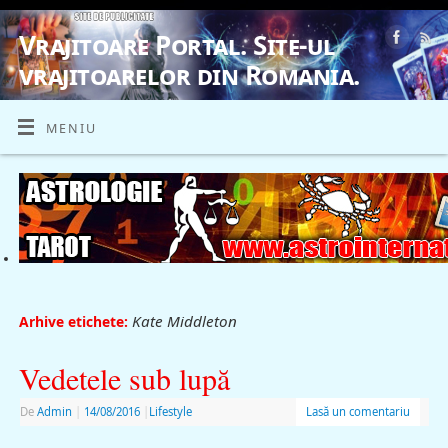
Vrajitoare Portal. Site-ul
vrajitoarelor din Romania.
VRAJITOARE, VRAJITOARELE, VRAJITOARE
MENIU
Kate Middleton
Arhive etichete:
Vedetele sub lupă
De
Admin
|
14/08/2016
|
Lifestyle
Lasă un comentariu