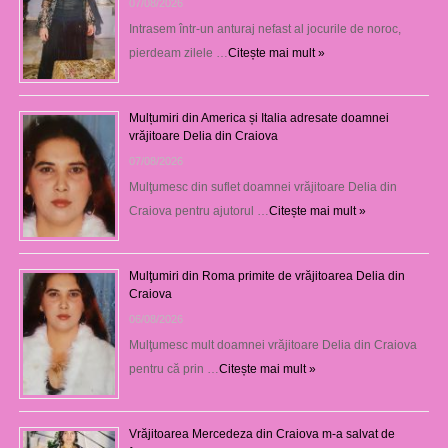
07/08/2026
Intrasem într-un anturaj nefast al jocurile de noroc,
pierdeam zilele …
Citește mai mult »
Mulțumiri din America și Italia adresate doamnei
vrăjitoare Delia din Craiova
07/08/2026
Mulţumesc din suflet doamnei vrăjitoare Delia din
Craiova pentru ajutorul …
Citește mai mult »
Mulţumiri din Roma primite de vrăjitoarea Delia din
Craiova
06/08/2026
Mulţumesc mult doamnei vrăjitoare Delia din Craiova
pentru că prin …
Citește mai mult »
Vrăjitoarea Mercedeza din Craiova m-a salvat de