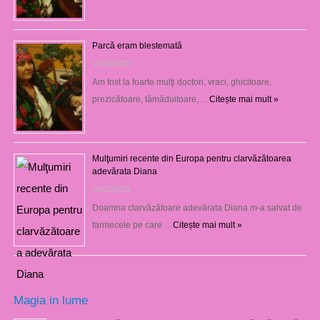
Parcă eram blestemată
12/03/2025
Am fost la foarte mulţi doctori, vraci, ghicitoare,
prezicătoare, tămăduitoare, …
Citește mai mult »
Mulţumiri recente din Europa pentru clarvăzătoarea
adevărata Diana
29/01/2021
Doamna clarvăzătoare adevărata Diana m-a salvat de
farmecele pe care …
Citește mai mult »
Magia in lume