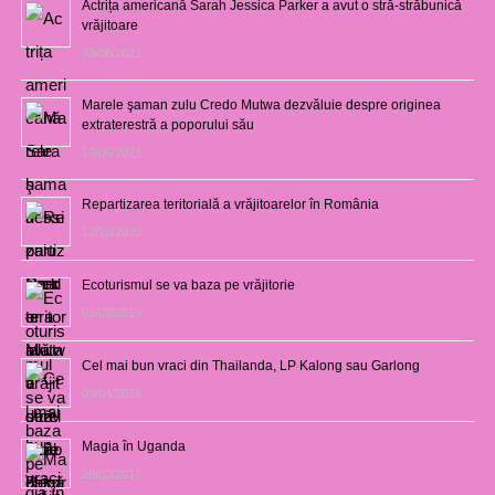
Actrița americană Sarah Jessica Parker a avut o stră-străbunică
vrăjitoare
03/08/2021
Marele şaman zulu Credo Mutwa dezvăluie despre originea
extraterestră a poporului său
14/06/2021
Repartizarea teritorială a vrăjitoarelor în România
12/10/2020
Ecoturismul se va baza pe vrăjitorie
01/02/2019
Cel mai bun vraci din Thailanda, LP Kalong sau Garlong
03/04/2018
Magia în Uganda
28/02/2017