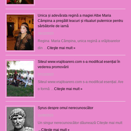
Unica și adevărata regină a magiei Albe Maria
Câmpina a pregătit leacuri și ritualuri puternice pentru
sărbătorile de iarnă
26/12/2023
Regina Maria Câmpina, unica regină a vrăjitoarelor
din …
Citeşte mai mult »
Siteul www.vrajitoarero.com s-a modificat esențial în
vederea promovării
07/12/2023
Siteul www.vrajitoarero.com s-a modificat esențial. Are
o formă …
Citeşte mai mult »
Syrus despre omul nerecunoscător
11/09/2023
Un singur nerecunoscător dăunează Citește mai mult
→
Citeşte mai mult »