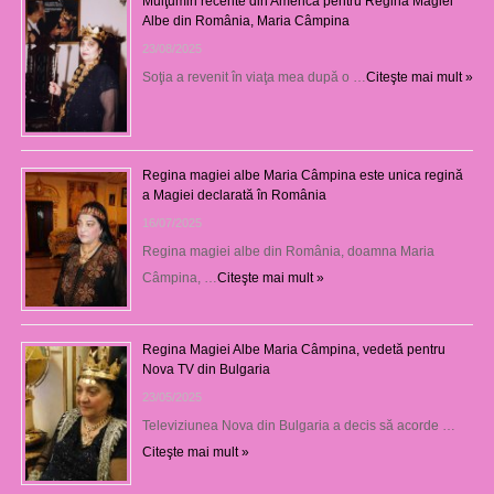
Mulţumiri recente din America pentru Regina Magiei
Albe din România, Maria Câmpina
23/08/2025
Soţia a revenit în viaţa mea după o …
Citeşte mai mult »
Regina magiei albe Maria Câmpina este unica regină
a Magiei declarată în România
16/07/2025
Regina magiei albe din România, doamna Maria
Câmpina, …
Citeşte mai mult »
Regina Magiei Albe Maria Câmpina, vedetă pentru
Nova TV din Bulgaria
23/05/2025
Televiziunea Nova din Bulgaria a decis să acorde …
Citeşte mai mult »