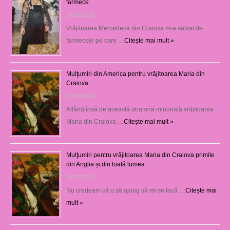
farmece
06/08/2026
Vrăjitoarea Mercedeza din Craiova m-a salvat de
farmecele pe care …
Citește mai mult »
Mulţumiri din America pentru vrăjitoarea Maria din
Craiova
31/07/2026
Aflând însă de această doamnă minunată vrăjitoarea
Maria din Craiova …
Citește mai mult »
Mulţumiri pentru vrăjitoarea Maria din Craiova primite
din Anglia și din toată lumea
29/07/2026
Nu credeam că o să ajung să mi se facă …
Citește mai
mult »