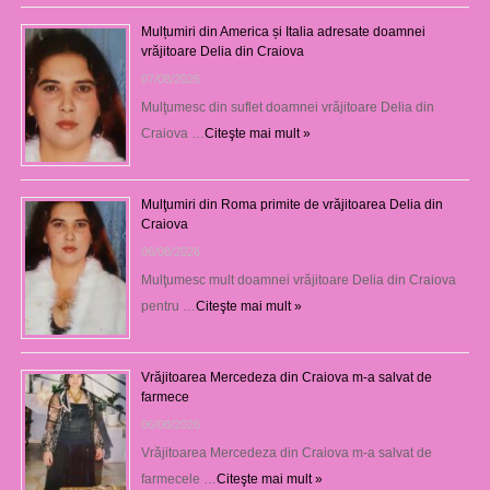
Mulțumiri din America și Italia adresate doamnei
vrăjitoare Delia din Craiova
07/08/2026
Mulţumesc din suflet doamnei vrăjitoare Delia din
Craiova …
Citeşte mai mult »
Mulţumiri din Roma primite de vrăjitoarea Delia din
Craiova
06/08/2026
Mulţumesc mult doamnei vrăjitoare Delia din Craiova
pentru …
Citeşte mai mult »
Vrăjitoarea Mercedeza din Craiova m-a salvat de
farmece
06/08/2026
Vrăjitoarea Mercedeza din Craiova m-a salvat de
farmecele …
Citeşte mai mult »