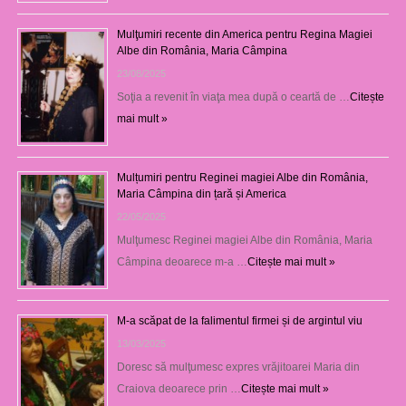
Mulţumiri recente din America pentru Regina Magiei
Albe din România, Maria Câmpina
23/08/2025
Soţia a revenit în viaţa mea după o ceartă de …
Citește
mai mult »
Mulțumiri pentru Reginei magiei Albe din România,
Maria Câmpina din țară și America
22/05/2025
Mulţumesc Reginei magiei Albe din România, Maria
Câmpina deoarece m-a …
Citește mai mult »
M-a scăpat de la falimentul firmei și de argintul viu
13/03/2025
Doresc să mulţumesc expres vrăjitoarei Maria din
Craiova deoarece prin …
Citește mai mult »