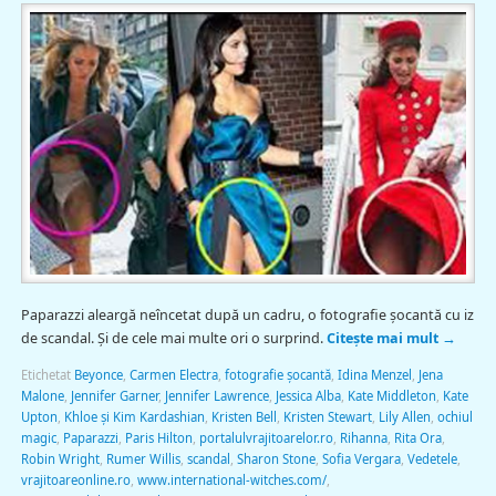
Paparazzi aleargă neîncetat după un cadru, o fotografie şocantă cu iz
de scandal. Şi de cele mai multe ori o surprind.
Citește mai mult
→
Etichetat
Beyonce
,
Carmen Electra
,
fotografie şocantă
,
Idina Menzel
,
Jena
Malone
,
Jennifer Garner
,
Jennifer Lawrence
,
Jessica Alba
,
Kate Middleton
,
Kate
Upton
,
Khloe şi Kim Kardashian
,
Kristen Bell
,
Kristen Stewart
,
Lily Allen
,
ochiul
magic
,
Paparazzi
,
Paris Hilton
,
portalulvrajitoarelor.ro
,
Rihanna
,
Rita Ora
,
Robin Wright
,
Rumer Willis
,
scandal
,
Sharon Stone
,
Sofia Vergara
,
Vedetele
,
vrajitoareonline.ro
,
www.international-witches.com/
,