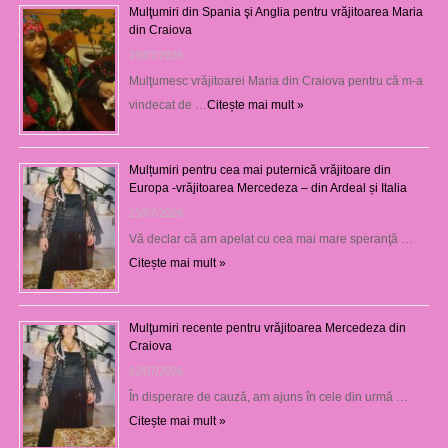
Mulţumiri din Spania şi Anglia pentru vrăjitoarea Maria
din Craiova
28/07/2026
Mulţumesc vrăjitoarei Maria din Craiova pentru că m-a
vindecat de …
Citește mai mult »
Mulțumiri pentru cea mai puternică vrăjitoare din
Europa -vrăjitoarea Mercedeza – din Ardeal și Italia
23/07/2026
Vă declar că am apelat cu cea mai mare speranţă …
Citește mai mult »
Mulţumiri recente pentru vrăjitoarea Mercedeza din
Craiova
22/07/2026
În disperare de cauză, am ajuns în cele din urmă …
Citește mai mult »