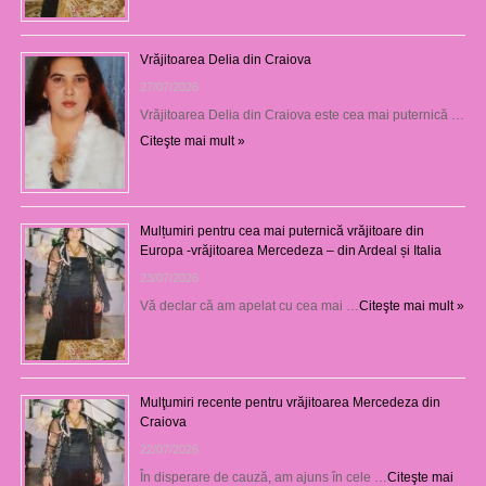
Vrăjitoarea Delia din Craiova
27/07/2026
Vrăjitoarea Delia din Craiova este cea mai puternică …
Citeşte mai mult »
Mulțumiri pentru cea mai puternică vrăjitoare din
Europa -vrăjitoarea Mercedeza – din Ardeal și Italia
23/07/2026
Vă declar că am apelat cu cea mai …
Citeşte mai mult »
Mulţumiri recente pentru vrăjitoarea Mercedeza din
Craiova
22/07/2026
În disperare de cauză, am ajuns în cele …
Citeşte mai