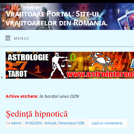
Vrajitoare Portal. Site-ul
vrajitoarelor din Romania.
VRAJITOARE, VRAJITOARELE, VRAJITOARE
MENIU
la bordul unui OZN
Arhive etichete:
Şedinţă hipnotică
De
Admin
|
01/02/2016
|
Articole
,
Fenomenul OZN
Lasă un comentariu