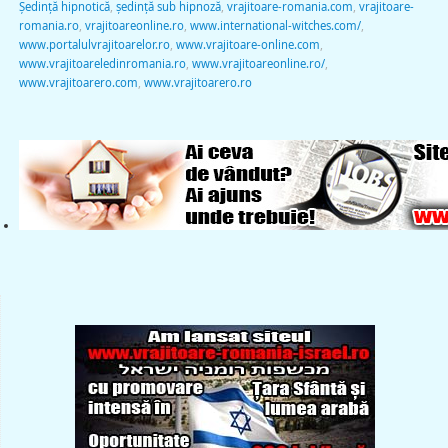
Şedinţă hipnotică
,
şedinţă sub hipnoză
,
vrajitoare-romania.com
,
vrajitoare-
romania.ro
,
vrajitoareonline.ro
,
www.international-witches.com/
,
www.portalulvrajitoarelor.ro
,
www.vrajitoare-online.com
,
www.vrajitoareledinromania.ro
,
www.vrajitoareonline.ro/
,
www.vrajitoarero.com
,
www.vrajitoarero.ro