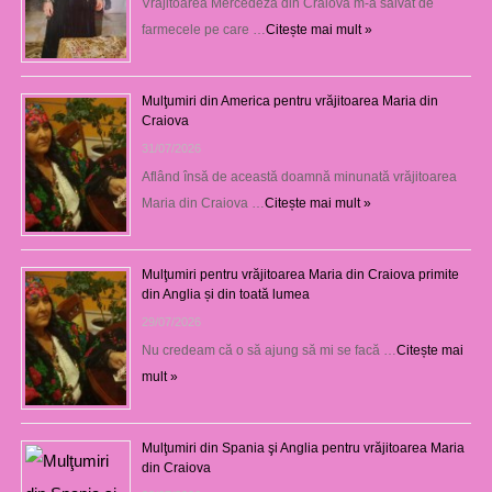
Vrăjitoarea Mercedeza din Craiova m-a salvat de
farmecele pe care …
Citește mai mult »
Mulţumiri din America pentru vrăjitoarea Maria din
Craiova
31/07/2026
Aflând însă de această doamnă minunată vrăjitoarea
Maria din Craiova …
Citește mai mult »
Mulţumiri pentru vrăjitoarea Maria din Craiova primite
din Anglia și din toată lumea
29/07/2026
Nu credeam că o să ajung să mi se facă …
Citește mai
mult »
Mulţumiri din Spania şi Anglia pentru vrăjitoarea Maria
din Craiova