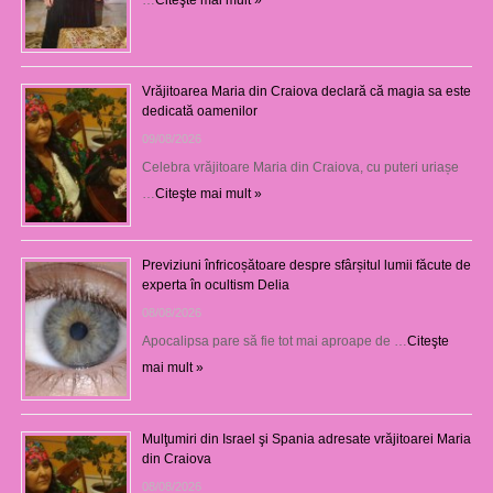
Vrăjitoarea Maria din Craiova declară că magia sa este
dedicată oamenilor
09/08/2026
Celebra vrăjitoare Maria din Craiova, cu puteri uriașe
…
Citeşte mai mult »
Previziuni înfricoșătoare despre sfârșitul lumii făcute de
experta în ocultism Delia
08/08/2026
Apocalipsa pare să fie tot mai aproape de …
Citeşte
mai mult »
Mulţumiri din Israel şi Spania adresate vrăjitoarei Maria
din Craiova
08/08/2026