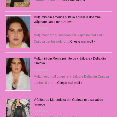
pierdeam zilele …
Citește mai mult »
Mulțumiri din America și Italia adresate doamnei
vrăjitoare Delia din Craiova
07/08/2026
Mulţumesc din suflet doamnei vrăjitoare Delia din
Craiova pentru ajutorul …
Citește mai mult »
Mulţumiri din Roma primite de vrăjitoarea Delia din
Craiova
06/08/2026
Mulţumesc mult doamnei vrăjitoare Delia din Craiova
pentru că prin …
Citește mai mult »
Vrăjitoarea Mercedeza din Craiova m-a salvat de
farmece
06/08/2026