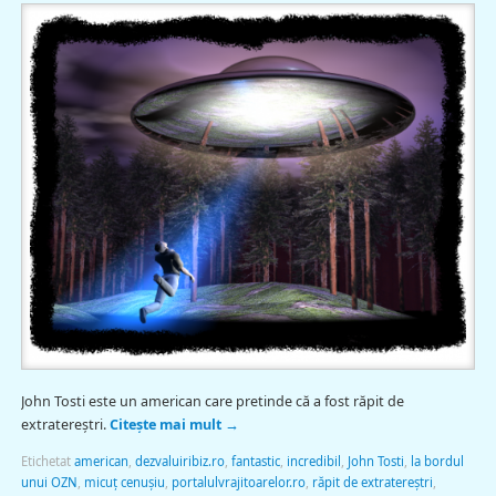
John Tosti este un american care pretinde că a fost răpit de
extratereştri.
Citește mai mult
→
Etichetat
american
,
dezvaluiribiz.ro
,
fantastic
,
incredibil
,
John Tosti
,
la bordul
unui OZN
,
micuţ cenuşiu
,
portalulvrajitoarelor.ro
,
răpit de extratereştri
,