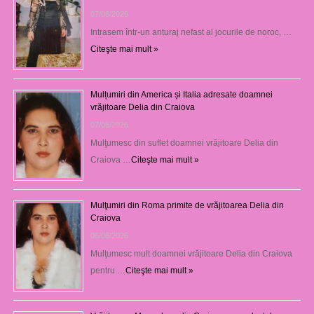
07/08/2026
Intrasem într-un anturaj nefast al jocurile de noroc, …
Citeşte mai mult »
Mulțumiri din America și Italia adresate doamnei
vrăjitoare Delia din Craiova
07/08/2026
Mulţumesc din suflet doamnei vrăjitoare Delia din
Craiova …
Citeşte mai mult »
Mulţumiri din Roma primite de vrăjitoarea Delia din
Craiova
06/08/2026
Mulţumesc mult doamnei vrăjitoare Delia din Craiova
pentru …
Citeşte mai mult »