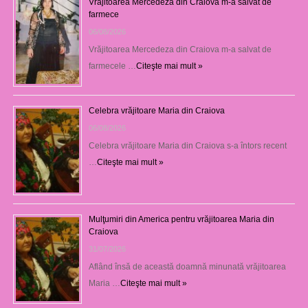
Vrăjitoarea Mercedeza din Craiova m-a salvat de
farmece
06/08/2026
Vrăjitoarea Mercedeza din Craiova m-a salvat de
farmecele …
Citeşte mai mult »
Celebra vrăjitoare Maria din Craiova
06/08/2026
Celebra vrăjitoare Maria din Craiova s-a întors recent
…
Citeşte mai mult »
Mulţumiri din America pentru vrăjitoarea Maria din
Craiova
31/07/2026
Aflând însă de această doamnă minunată vrăjitoarea
Maria …
Citeşte mai mult »