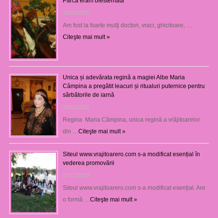
Parcă eram blestemată
12/03/2025
Am fost la foarte mulţi doctori, vraci, ghicitoare, …
Citeşte mai mult »
Unica și adevărata regină a magiei Albe Maria
Câmpina a pregătit leacuri și ritualuri puternice pentru
sărbătorile de iarnă
26/12/2023
Regina Maria Câmpina, unica regină a vrăjitoarelor
din …
Citeşte mai mult »
Siteul www.vrajitoarero.com s-a modificat esențial în
vederea promovării
07/12/2023
Siteul www.vrajitoarero.com s-a modificat esențial. Are
o formă …
Citeşte mai mult »