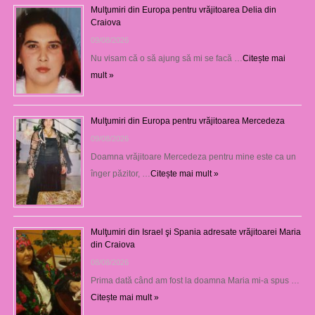
Mulţumiri din Europa pentru vrăjitoarea Delia din
Craiova
09/08/2026
Nu visam că o să ajung să mi se facă …
Citește mai
mult »
Mulţumiri din Europa pentru vrăjitoarea Mercedeza
09/08/2026
Doamna vrăjitoare Mercedeza pentru mine este ca un
înger păzitor, …
Citește mai mult »
Mulţumiri din Israel şi Spania adresate vrăjitoarei Maria
din Craiova
08/08/2026
Prima dată când am fost la doamna Maria mi-a spus …
Citește mai mult »