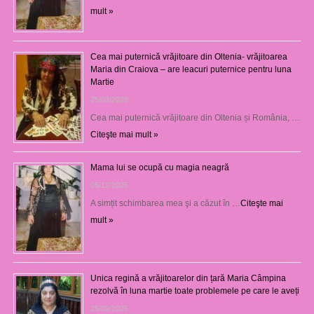
mult »
Cea mai puternică vrăjitoare din Oltenia- vrăjitoarea
Maria din Craiova – are leacuri puternice pentru luna
Martie
25/03/2026
Cea mai puternică vrăjitoare din Oltenia și România, …
Citeşte mai mult »
Mama lui se ocupă cu magia neagră
05/12/2025
A simțit schimbarea mea şi a căzut în …
Citeşte mai
mult »
Unica regină a vrăjitoarelor din țară Maria Câmpina
rezolvă în luna martie toate problemele pe care le aveți
25/09/2025