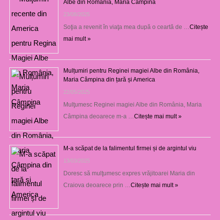
Albe din România, Maria Câmpina
23/08/2025
Soţia a revenit în viaţa mea după o ceartă de …
Citește
mai mult »
Mulțumiri pentru Reginei magiei Albe din România,
Maria Câmpina din țară și America
22/05/2025
Mulţumesc Reginei magiei Albe din România, Maria
Câmpina deoarece m-a …
Citește mai mult »
M-a scăpat de la falimentul firmei și de argintul viu
13/03/2025
Doresc să mulţumesc expres vrăjitoarei Maria din
Craiova deoarece prin …
Citește mai mult »