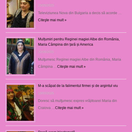
23/05/2025
Televiziunea Nova din Bulgaria a decis să acorde …
Citeşte mai mult »
Mulțumiri pentru Reginei magiei Albe din România,
Maria Câmpina din țară și America
22/05/2025
Mulţumesc Reginei magiei Albe din România, Maria
Câmpina …
Citeşte mai mult »
M-a scăpat de la falimentul firmei și de argintul viu
13/03/2025
Doresc să mulţumesc expres vrăjitoarei Maria din
Craiova …
Citeşte mai mult »