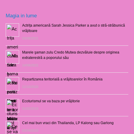
Magia in lume
Actrița americană Sarah Jessica Parker a avut o stră-străbunică
vrăjitoare
03/08/2021
Marele şaman zulu Credo Mutwa dezvăluie despre originea
extraterestră a poporului său
14/06/2021
Repartizarea teritorială a vrăjitoarelor în România
12/10/2020
Ecoturismul se va baza pe vrăjitorie
01/02/2019
Cel mai bun vraci din Thailanda, LP Kalong sau Garlong
03/04/2018