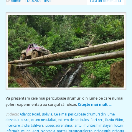
De
Admin
|
11/03/2022
|
Insolit
Lasă un comentariu
Vă prezentăm cele mai periculoase drumuri din lume pe care numai
şoferii experimentaţi au curajul să ruleze.
Citește mai mult
→
Etichetat
Atlantic Road
,
Bolivia
,
Cele mai periculoase drumuri din lume
,
dezvaluiribiz.ro
,
drum neasfaltat
,
extrem de periculos
,
fiori reci
,
fluviu Vitim
,
încercare
,
India
,
Ishtvari
,
iubesc adrenalina
,
lanţul muntos himalayan
,
locuri
infernale
,
munţii Anzi
,
Norvegia
,
portalulvrajitoarelor.ro
,
prăpastiile
,
prăpstii