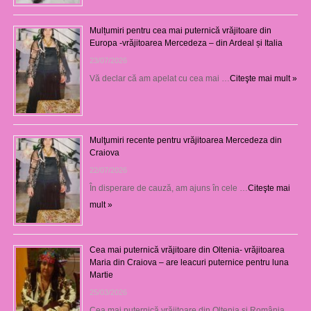
Mulțumiri pentru cea mai puternică vrăjitoare din
Europa -vrăjitoarea Mercedeza – din Ardeal și Italia
23/07/2026
Vă declar că am apelat cu cea mai …
Citeşte mai mult »
Mulţumiri recente pentru vrăjitoarea Mercedeza din
Craiova
22/07/2026
În disperare de cauză, am ajuns în cele …
Citeşte mai
mult »
Cea mai puternică vrăjitoare din Oltenia- vrăjitoarea
Maria din Craiova – are leacuri puternice pentru luna
Martie
25/03/2026
Cea mai puternică vrăjitoare din Oltenia și România, …