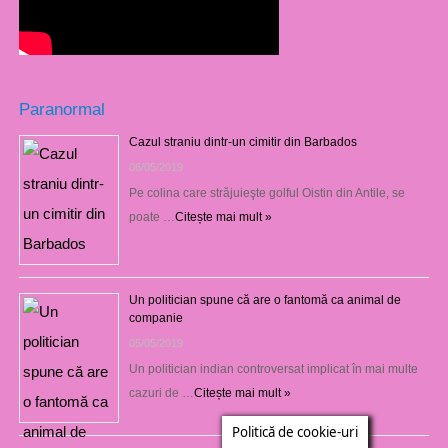
Paranormal
Cazul straniu dintr-un cimitir din Barbados
06/05/2019
Pe colina care străjuieşte golful Oistin din Antile, se
poate …
Citește mai mult »
Un politician spune că are o fantomă ca animal de
companie
05/05/2019
Un politician indian controversat implicat în mai multe
cazuri de …
Citește mai mult »
Politică de cookie-uri