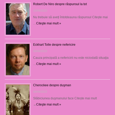
Robert De Niro despre răspunsul la tot
10/09/2023
Nu trebuie să aveți întotdeauna răspunsul Citește mai
…
Citeşte mai mult »
Eckhart Tolle despre nefericire
09/09/2023
Cauza principală a nefericirii nu este niciodată situaţia
…
Citeşte mai mult »
Cherockee despre duşman
08/09/2023
Slăbiciunea duşmanului face Citește mai mult
→
Citeşte mai mult »