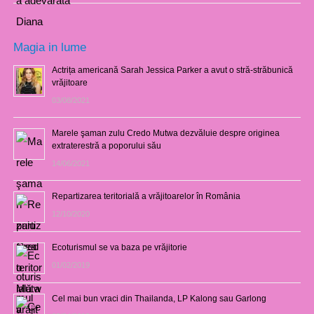
Magia in lume
Actrița americană Sarah Jessica Parker a avut o stră-străbunică
vrăjitoare
03/08/2021
Marele şaman zulu Credo Mutwa dezvăluie despre originea
extraterestră a poporului său
14/06/2021
Repartizarea teritorială a vrăjitoarelor în România
12/10/2020
Ecoturismul se va baza pe vrăjitorie
01/02/2019
Cel mai bun vraci din Thailanda, LP Kalong sau Garlong