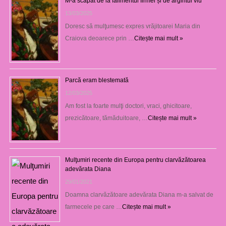
M-a scăpat de la falimentul firmei și de argintul viu
13/03/2025
Doresc să mulţumesc expres vrăjitoarei Maria din
Craiova deoarece prin …
Citește mai mult »
Parcă eram blestemată
12/03/2025
Am fost la foarte mulţi doctori, vraci, ghicitoare,
prezicătoare, tămăduitoare, …
Citește mai mult »
Mulţumiri recente din Europa pentru clarvăzătoarea
adevărata Diana
29/01/2021
Doamna clarvăzătoare adevărata Diana m-a salvat de
farmecele pe care …
Citește mai mult »