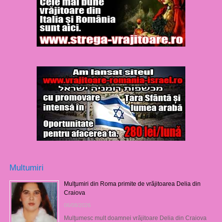
Multumiri
Mulţumiri din Roma primite de vrăjitoarea Delia din
Craiova
06/08/2026
Mulţumesc mult doamnei vrăjitoare Delia din Craiova