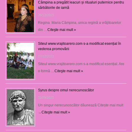
Câmpina a pregătit leacuri și ritualuri puternice pentru
sărbătorile de iarnă
26/12/2023
Regina Maria Câmpina, unica regină a vrăjitoarelor
din …
Citeşte mai mult »
Siteul www.vrajitoarero.com s-a modificat esențial în
vederea promovării
07/12/2023
Siteul www.vrajitoarero.com s-a modificat esențial. Are
o formă …
Citeşte mai mult »
Syrus despre omul nerecunoscător
11/09/2023
Un singur nerecunoscător dăunează Citește mai mult
→
Citeşte mai mult »