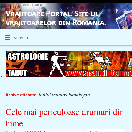
Vrajitoare Portal. Site-ul
vrajitoarelor din Romania.
VRAJITOARE, VRAJITOARELE, VRAJITOARE
MENIU
lanţul muntos himalayan
Arhive etichete:
Cele mai periculoase drumuri din
lume