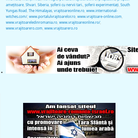
ameţitoare
,
Shvari
,
Siberia
,
şoferii cu nervii tari.
,
şoferii experimentaţi
,
South
Yungas Road
,
The Himalayas
,
vrajitoareonline.ro
,
www.international-
witches.com/
,
www.portalulvrajitoarelor.ro
,
www.vrajitoare-online.com
,
www.vrajitoareledinromania.ro
,
www.vrajitoareonline.ro/
,
www.vrajitoarero.com
,
www.vrajitoarero.ro