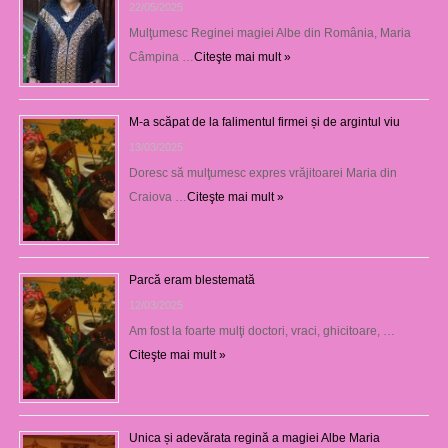
22/05/2025
Mulţumesc Reginei magiei Albe din România, Maria
Câmpina …
Citeşte mai mult »
M-a scăpat de la falimentul firmei și de argintul viu
13/03/2025
Doresc să mulţumesc expres vrăjitoarei Maria din
Craiova …
Citeşte mai mult »
Parcă eram blestemată
12/03/2025
Am fost la foarte mulţi doctori, vraci, ghicitoare, …
Citeşte mai mult »
Unica și adevărata regină a magiei Albe Maria