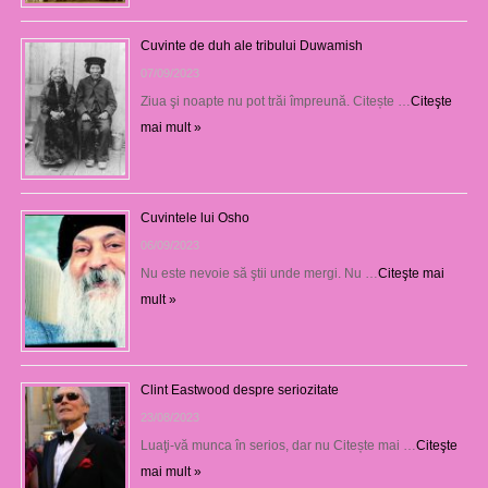
Cuvinte de duh ale tribului Duwamish
07/09/2023
Ziua şi noapte nu pot trăi împreună. Citește …
Citeşte
mai mult »
Cuvintele lui Osho
06/09/2023
Nu este nevoie să ştii unde mergi. Nu …
Citeşte mai
mult »
Clint Eastwood despre seriozitate
23/08/2023
Luaţi-vă munca în serios, dar nu Citește mai …
Citeşte
mai mult »