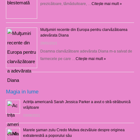
prezicătoare, tămăduitoare, …
Citește mai mult »
Mulţumiri recente din Europa pentru clarvăzătoarea
adevărata Diana
29/01/2021
Doamna clarvăzătoare adevărata Diana m-a salvat de
farmecele pe care …
Citește mai mult »
Magia in lume
Actrița americană Sarah Jessica Parker a avut o stră-străbunică
vrăjitoare
03/08/2021
Marele şaman zulu Credo Mutwa dezvăluie despre originea
extraterestră a poporului său