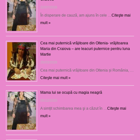
22/07/2026
În disperare de cauză, am ajuns în cele …
Citeşte mai
mult »
Cea mai puternică vrăjitoare din Oltenia- vrăjitoarea
Maria din Craiova – are leacuri puternice pentru luna
Martie
25/03/2026
Cea mai puternică vrăjitoare din Oltenia și România, …
Citeşte mai mult »
Mama lui se ocupă cu magia neagră
05/12/2025
A simțit schimbarea mea şi a căzut în …
Citeşte mai
mult »