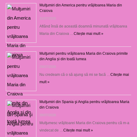
Mulţumiri din America pentru vrăjitoarea Maria din
Craiova
31/07/2026
Aflând însă de această doamnă minunată vrăjitoarea
Maria din Craiova …
Citește mai mult »
Mulţumiri pentru vrăjitoarea Maria din Craiova primite
din Anglia și din toată lumea
29/07/2026
Nu credeam că o să ajung să mi se facă …
Citește mai
mult »
Mulţumiri din Spania şi Anglia pentru vrăjitoarea Maria
din Craiova
28/07/2026
Mulţumesc vrăjitoarei Maria din Craiova pentru că m-a
vindecat de …
Citește mai mult »