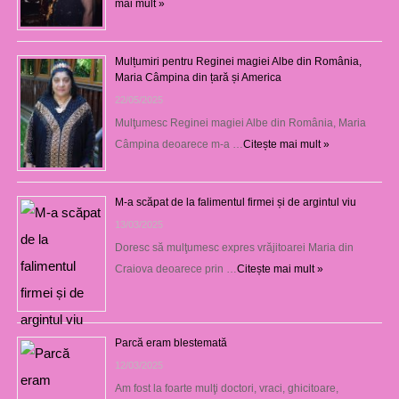
mai mult »
Mulțumiri pentru Reginei magiei Albe din România,
Maria Câmpina din țară și America
22/05/2025
Mulţumesc Reginei magiei Albe din România, Maria
Câmpina deoarece m-a …
Citește mai mult »
M-a scăpat de la falimentul firmei și de argintul viu
13/03/2025
Doresc să mulţumesc expres vrăjitoarei Maria din
Craiova deoarece prin …
Citește mai mult »
Parcă eram blestemată
12/03/2025
Am fost la foarte mulţi doctori, vraci, ghicitoare,