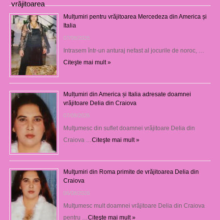
Mulțumiri pentru vrăjitoarea Mercedeza din America și
Italia
07/08/2026
Intrasem într-un anturaj nefast al jocurile de noroc, …
Citeşte mai mult »
Mulțumiri din America și Italia adresate doamnei
vrăjitoare Delia din Craiova
07/08/2026
Mulţumesc din suflet doamnei vrăjitoare Delia din
Craiova …
Citeşte mai mult »
Mulţumiri din Roma primite de vrăjitoarea Delia din
Craiova
06/08/2026
Mulţumesc mult doamnei vrăjitoare Delia din Craiova
pentru …
Citeşte mai mult »