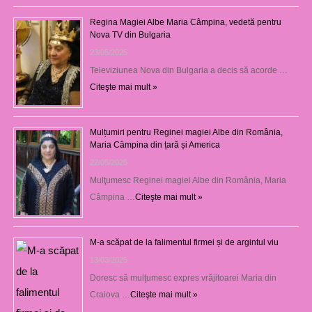
Regina Magiei Albe Maria Câmpina, vedetă pentru
Nova TV din Bulgaria
23/05/2025
Televiziunea Nova din Bulgaria a decis să acorde …
Citeşte mai mult »
Mulțumiri pentru Reginei magiei Albe din România,
Maria Câmpina din țară și America
22/05/2025
Mulţumesc Reginei magiei Albe din România, Maria
Câmpina …
Citeşte mai mult »
M-a scăpat de la falimentul firmei și de argintul viu
13/03/2025
Doresc să mulţumesc expres vrăjitoarei Maria din
Craiova …
Citeşte mai mult »