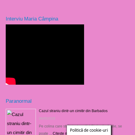
Interviu Maria Câmpina
Paranormal
Cazul straniu dintr-un cimitir din Barbados
06/05/2019
Pe colina care străjuieşte golful Oistin din Antile, se
Politică de cookie-uri
poate …
Citește mai mult »