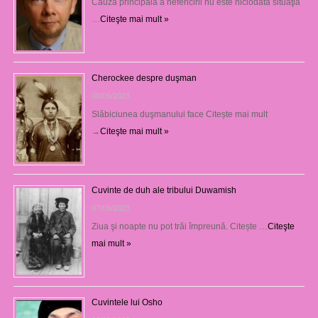
Cauza principală a nefericirii nu este niciodată situaţia
…
Citeşte mai mult »
Cherockee despre duşman
08/09/2023
Slăbiciunea duşmanului face Citește mai mult
→
Citeşte mai mult »
Cuvinte de duh ale tribului Duwamish
07/09/2023
Ziua şi noapte nu pot trăi împreună. Citește …
Citeşte
mai mult »
Cuvintele lui Osho