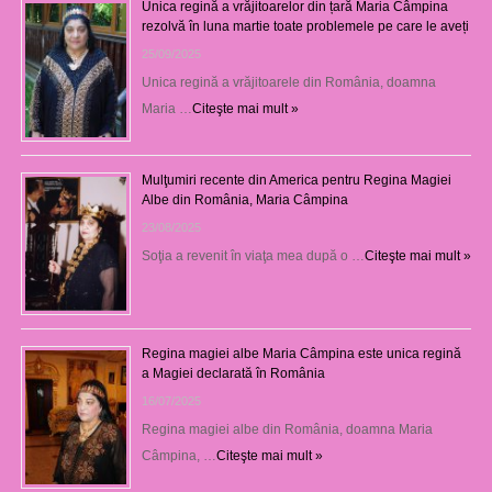
Unica regină a vrăjitoarelor din țară Maria Câmpina
rezolvă în luna martie toate problemele pe care le aveți
25/09/2025
Unica regină a vrăjitoarele din România, doamna
Maria …
Citeşte mai mult »
Mulţumiri recente din America pentru Regina Magiei
Albe din România, Maria Câmpina
23/08/2025
Soţia a revenit în viaţa mea după o …
Citeşte mai mult »
Regina magiei albe Maria Câmpina este unica regină
a Magiei declarată în România
16/07/2025
Regina magiei albe din România, doamna Maria
Câmpina, …
Citeşte mai mult »