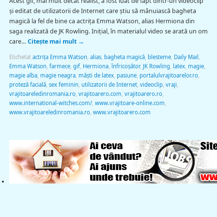
Acest gif, mai mult decât realist, a fost luat de fapt dintr-un videoclip
și editat de utilizatorii de Internet care ştiu să mânuiască bagheta
magică la fel de bine ca actriţa Emma Watson, alias Hermiona din
saga realizată de JK Rowling. Inițial, în materialul video se arată un om
care…
Citește mai mult
→
Etichetat
actriţa Emma Watson
,
alias
,
bagheta magică
,
blesteme
,
Daily Mail
,
Emma Watson
,
farmece
,
gif
,
Hermiona
,
înfricoșător
,
JK Rowling
,
latex
,
magie
,
magie alba
,
magie neagra
,
măști de latex
,
pasiune
,
portalulvrajitoarelor.ro
,
proteză facială
,
sex feminin
,
utilizatorii de Internet
,
videoclip
,
vraji
,
vrajitoareledinromania.ro
,
vrajitoarero.com
,
vrajitoarero.ro
,
www.international-witches.com/
,
www.vrajitoare-online.com
,
www.vrajitoareledinromania.ro
,
www.vrajitoarero.com