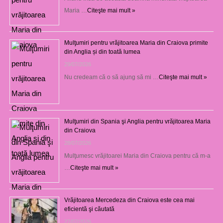
Maria …
Citeşte mai mult »
Mulţumiri pentru vrăjitoarea Maria din Craiova primite
din Anglia și din toată lumea
29/07/2026
Nu credeam că o să ajung să mi …
Citeşte mai mult »
Mulţumiri din Spania şi Anglia pentru vrăjitoarea Maria
din Craiova
28/07/2026
Mulţumesc vrăjitoarei Maria din Craiova pentru că m-a
…
Citeşte mai mult »
Vrăjitoarea Mercedeza din Craiova este cea mai
eficientă şi căutată
27/07/2026