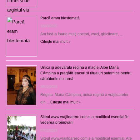
Parcă eram blestemată
12/03/2025
Am fost la foarte mulţi doctori, vraci, ghicitoare, …
Citeşte mai mult »
Unica și adevărata regină a magiei Albe Maria
Câmpina a pregătit leacuri și ritualuri puternice pentru
sărbătorile de iarnă
26/12/2023
Regina Maria Câmpina, unica regină a vrăjitoarelor
din …
Citeşte mai mult »
Siteul www.vrajitoarero.com s-a modificat esențial în
vederea promovării
07/12/2023
Siteul www.vrajitoarero.com s-a modificat esențial. Are