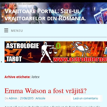
Vrajitoare Portal. Site-ul
vrajitoarelor din Romania.
VRAJITOARE, VRAJITOARELE, VRAJITOARE
MENIU
latex
Arhive etichete:
Emma Watson a fost vrăjită?
De
Admin
|
21/06/2015
|
Articole
Lasă un comentariu