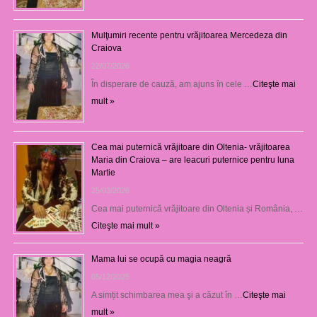
Mulţumiri recente pentru vrăjitoarea Mercedeza din
Craiova
22/07/2026
În disperare de cauză, am ajuns în cele …
Citeşte mai
mult »
Cea mai puternică vrăjitoare din Oltenia- vrăjitoarea
Maria din Craiova – are leacuri puternice pentru luna
Martie
25/03/2026
Cea mai puternică vrăjitoare din Oltenia și România, …
Citeşte mai mult »
Mama lui se ocupă cu magia neagră
05/12/2025
A simțit schimbarea mea şi a căzut în …
Citeşte mai
mult »