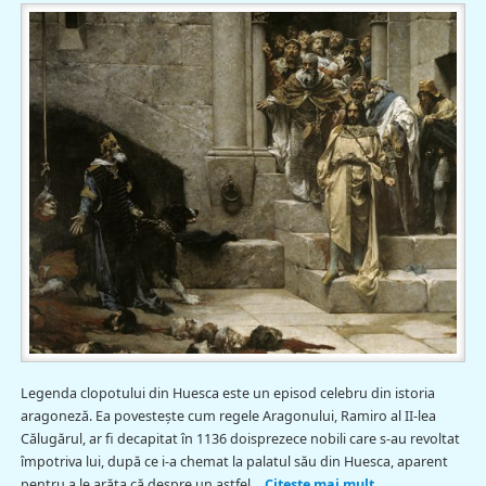
Legenda clopotului din Huesca este un episod celebru din istoria
aragoneză. Ea povestește cum regele Aragonului, Ramiro al II-lea
Călugărul, ar fi decapitat în 1136 doisprezece nobili care s-au revoltat
împotriva lui, după ce i-a chemat la palatul său din Huesca, aparent
pentru a le arăta că despre un astfel…
Citește mai mult
→