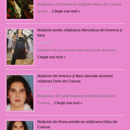
Mulţumesc mult doamnei vrăjitoare Maria din Craiova
pentru …
Citeşte mai mult »
Mulțumiri pentru vrăjitoarea Mercedeza din America și
Italia
07/08/2026
Intrasem într-un anturaj nefast al jocurile de noroc, …
Citeşte mai mult »
Mulțumiri din America și Italia adresate doamnei
vrăjitoare Delia din Craiova
07/08/2026
Mulţumesc din suflet doamnei vrăjitoare Delia din
Craiova …
Citeşte mai mult »
Mulţumiri din Roma primite de vrăjitoarea Delia din
Craiova