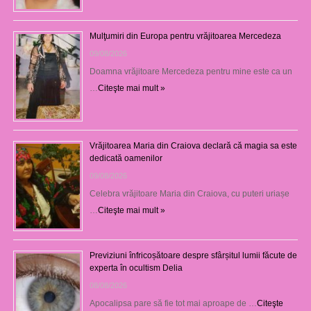
Mulţumiri din Europa pentru vrăjitoarea Mercedeza
09/08/2026
Doamna vrăjitoare Mercedeza pentru mine este ca un
…
Citeşte mai mult »
Vrăjitoarea Maria din Craiova declară că magia sa este
dedicată oamenilor
09/08/2026
Celebra vrăjitoare Maria din Craiova, cu puteri uriașe
…
Citeşte mai mult »
Previziuni înfricoșătoare despre sfârșitul lumii făcute de
experta în ocultism Delia
08/08/2026
Apocalipsa pare să fie tot mai aproape de …
Citeşte