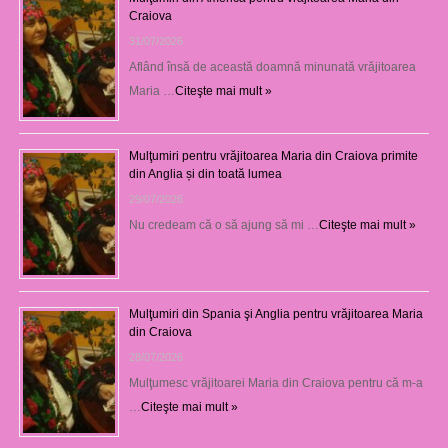
Craiova
31/07/2026
Aflând însă de această doamnă minunată vrăjitoarea
Maria …
Citeşte mai mult »
Mulţumiri pentru vrăjitoarea Maria din Craiova primite
din Anglia și din toată lumea
29/07/2026
Nu credeam că o să ajung să mi …
Citeşte mai mult »
Mulţumiri din Spania şi Anglia pentru vrăjitoarea Maria
din Craiova
28/07/2026
Mulţumesc vrăjitoarei Maria din Craiova pentru că m-a
…
Citeşte mai mult »