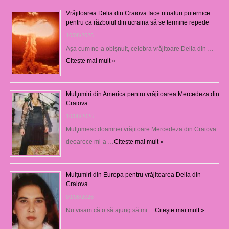
Vrăjitoarea Delia din Craiova face ritualuri puternice
pentru ca războiul din ucraina să se termine repede
10/08/2026
Așa cum ne-a obișnuit, celebra vrăjitoare Delia din …
Citeşte mai mult »
Mulţumiri din America pentru vrăjitoarea Mercedeza din
Craiova
10/08/2026
Mulţumesc doamnei vrăjitoare Mercedeza din Craiova
deoarece mi-a …
Citeşte mai mult »
Mulţumiri din Europa pentru vrăjitoarea Delia din
Craiova
09/08/2026
Nu visam că o să ajung să mi …
Citeşte mai mult »