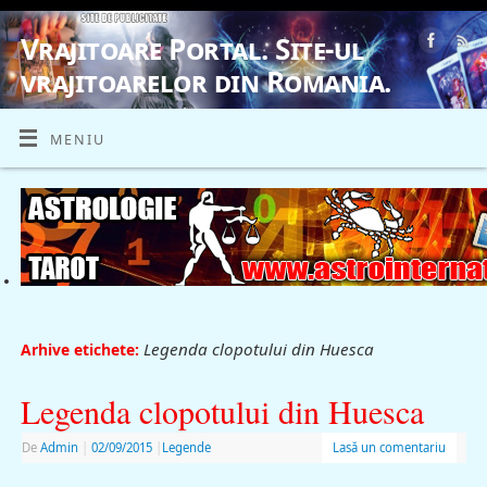
Vrajitoare Portal. Site-ul
vrajitoarelor din Romania.
VRAJITOARE, VRAJITOARELE, VRAJITOARE
MENIU
Legenda clopotului din Huesca
Arhive etichete:
Legenda clopotului din Huesca
De
Admin
|
02/09/2015
|
Legende
Lasă un comentariu