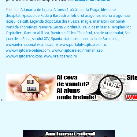
Etichetat
Adunarea de la Jaca
,
Alfonso I
,
bătălia de la Fraga
,
blesteme
,
decapitat
,
Episcop de Roda și Barbastro
,
folclorul aragonez
,
istoria aragoneză
,
lăcaşul de cult
,
Legenda clopotului din Huesca
,
magie
,
mănăstirii din Saint-
Pons de Thomières
,
Navarra Garcia V
,
ordinului religios militar al Templierilor
,
Ospitalieri
,
Ramiro al II-lea
,
Ramiro al II-lea Călugărul
,
regele Aragonului
,
San
Juan de la Pena
,
secolul XIV
,
Spania
,
stat musulman
,
taifa de Saraqusta
,
www.international-witches.com/
,
www.portalulvrajitoarelor.ro
,
www.vrajitoare-online.com
,
www.vrajitoareledinromania.ro
,
www.vrajitoarero.com
,
www.vrajitoarero.ro