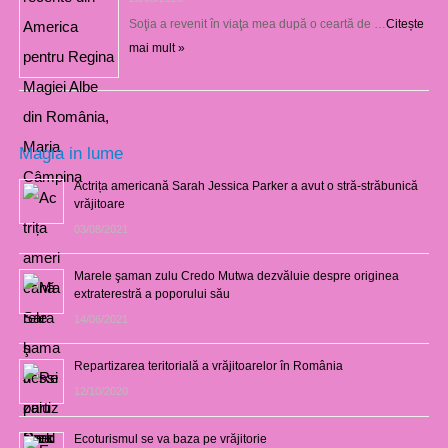
Soţia a revenit în viaţa mea după o ceartă de …
Citește
mai mult »
Magia in lume
Actrița americană Sarah Jessica Parker a avut o stră-străbunică
vrăjitoare
03/08/2021
Marele şaman zulu Credo Mutwa dezvăluie despre originea
extraterestră a poporului său
14/06/2021
Repartizarea teritorială a vrăjitoarelor în România
12/10/2020
Ecoturismul se va baza pe vrăjitorie