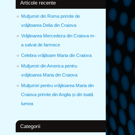
Articole recente
Mulţumiri din Roma primite de
vrăjitoarea Delia din Craiova
Vrăjitoarea Mercedeza din Craiova m-
a salvat de farmece
Celebra vrăjitoare Maria din Craiova
Mulţumiri din America pentru
vrăjitoarea Maria din Craiova
Mulţumiri pentru vrăjitoarea Maria din
Craiova primite din Anglia și din toată
lumea
Categorii