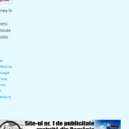
enea în
n
enii
etinde
iilor
ia
,
,
fericire
,
magie
Cusa
,
nta
,
/
,
ania.ro
,