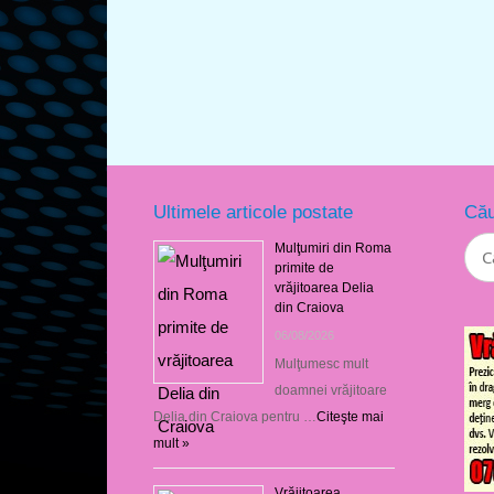
Ultimele articole postate
Cău
Mulţumiri din Roma
primite de
vrăjitoarea Delia
din Craiova
06/08/2026
Mulţumesc mult
doamnei vrăjitoare
Delia din Craiova pentru …
Citeşte mai
mult »
Vrăjitoarea