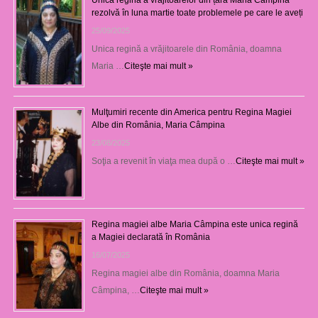
rezolvă în luna martie toate problemele pe care le aveți
25/09/2025
Unica regină a vrăjitoarele din România, doamna
Maria …
Citeşte mai mult »
Mulţumiri recente din America pentru Regina Magiei
Albe din România, Maria Câmpina
23/08/2025
Soţia a revenit în viaţa mea după o …
Citeşte mai mult »
Regina magiei albe Maria Câmpina este unica regină
a Magiei declarată în România
16/07/2025
Regina magiei albe din România, doamna Maria
Câmpina, …
Citeşte mai mult »