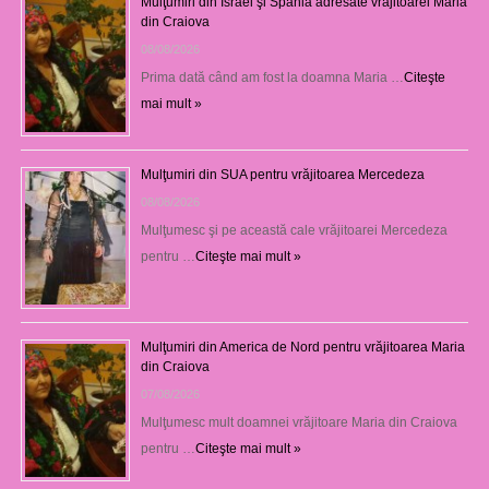
Mulţumiri din Israel şi Spania adresate vrăjitoarei Maria
din Craiova
08/08/2026
Prima dată când am fost la doamna Maria …
Citeşte
mai mult »
Mulţumiri din SUA pentru vrăjitoarea Mercedeza
08/08/2026
Mulţumesc şi pe această cale vrăjitoarei Mercedeza
pentru …
Citeşte mai mult »
Mulţumiri din America de Nord pentru vrăjitoarea Maria
din Craiova
07/08/2026
Mulţumesc mult doamnei vrăjitoare Maria din Craiova
pentru …
Citeşte mai mult »