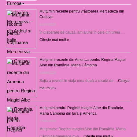
Mulţumiri recente pentru vrăjitoarea Mercedeza din
Craiova
22/07/2026
În disperare de cauză, am ajuns în cele din urmă …
Citește mai mult »
Mulţumiri recente din America pentru Regina Magiei
Albe din România, Maria Câmpina
23/08/2025
Soţia a revenit în viaţa mea după o ceartă de …
Citește
mai mult »
Mulțumiri pentru Reginei magiei Albe din România,
Maria Câmpina din țară și America
22/05/2025
Mulţumesc Reginei magiei Albe din România, Maria
Câmpina deoarece m-a …
Citește mai mult »