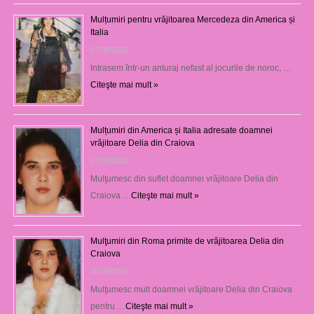
Mulțumiri pentru vrăjitoarea Mercedeza din America și
Italia
07/08/2026
Intrasem într-un anturaj nefast al jocurile de noroc, …
Citeşte mai mult »
Mulțumiri din America și Italia adresate doamnei
vrăjitoare Delia din Craiova
07/08/2026
Mulţumesc din suflet doamnei vrăjitoare Delia din
Craiova …
Citeşte mai mult »
Mulţumiri din Roma primite de vrăjitoarea Delia din
Craiova
06/08/2026
Mulţumesc mult doamnei vrăjitoare Delia din Craiova
pentru …
Citeşte mai mult »