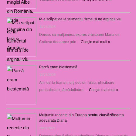
M-a scăpat de la falimentul firmei și de argintul viu
13/03/2025
Doresc să mulţumesc expres vrăjitoarei Maria din
Craiova deoarece prin …
Citește mai mult »
Parcă eram blestemată
12/03/2025
Am fost la foarte mulţi doctori, vraci, ghicitoare,
prezicătoare, tămăduitoare, …
Citește mai mult »
Mulţumiri recente din Europa pentru clarvăzătoarea
adevărata Diana
29/01/2021
Doamna clarvăzătoare adevărata Diana m-a salvat de