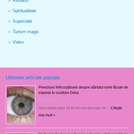
Ritualuri
Spiritualitate
Superstitii
Turism magic
Video
Ultimele articole postate
Previziuni înfricoșătoare despre sfârșitul lumii făcute de
experta în ocultism Delia
08/08/2026
Apocalipsa pare să fie tot mai aproape de …
Citeşte
mai mult »