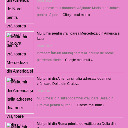
07/08/2026
Mulţumesc mult doamnei vrăjitoare Maria din Craiova
pentru că prin …
Citește mai mult »
Mulțumiri pentru vrăjitoarea Mercedeza din America și
Italia
07/08/2026
Intrasem într-un anturaj nefast al jocurile de noroc,
pierdeam zilele …
Citește mai mult »
Mulțumiri din America și Italia adresate doamnei
vrăjitoare Delia din Craiova
07/08/2026
Mulţumesc din suflet doamnei vrăjitoare Delia din
Craiova pentru ajutorul …
Citește mai mult »
Mulţumiri din Roma primite de vrăjitoarea Delia din