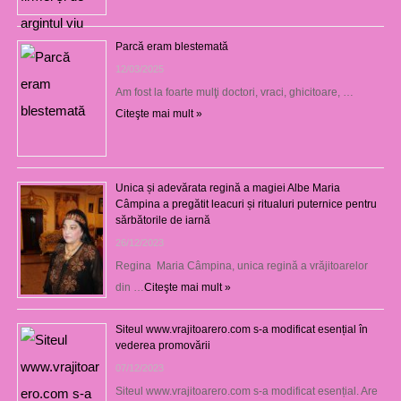
Parcă eram blestemată
12/03/2025
Am fost la foarte mulţi doctori, vraci, ghicitoare, …
Citeşte mai mult »
Unica și adevărata regină a magiei Albe Maria
Câmpina a pregătit leacuri și ritualuri puternice pentru
sărbătorile de iarnă
26/12/2023
Regina Maria Câmpina, unica regină a vrăjitoarelor
din …
Citeşte mai mult »
Siteul www.vrajitoarero.com s-a modificat esențial în
vederea promovării
07/12/2023
Siteul www.vrajitoarero.com s-a modificat esențial. Are