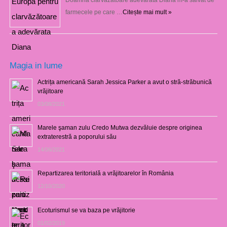
farmecele pe care …
Citește mai mult »
Magia in lume
Actrița americană Sarah Jessica Parker a avut o stră-străbunică
vrăjitoare
03/08/2021
Marele şaman zulu Credo Mutwa dezvăluie despre originea
extraterestră a poporului său
14/06/2021
Repartizarea teritorială a vrăjitoarelor în România
12/10/2020
Ecoturismul se va baza pe vrăjitorie
01/02/2019