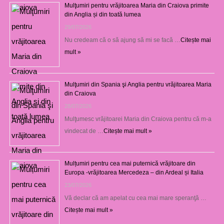
Mulţumiri pentru vrăjitoarea Maria din Craiova primite
din Anglia și din toată lumea
29/07/2026
Nu credeam că o să ajung să mi se facă …
Citește mai
mult »
Mulţumiri din Spania şi Anglia pentru vrăjitoarea Maria
din Craiova
28/07/2026
Mulţumesc vrăjitoarei Maria din Craiova pentru că m-a
vindecat de …
Citește mai mult »
Mulțumiri pentru cea mai puternică vrăjitoare din
Europa -vrăjitoarea Mercedeza – din Ardeal și Italia
23/07/2026
Vă declar că am apelat cu cea mai mare speranţă …
Citește mai mult »