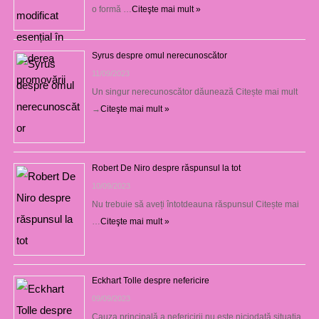
o formă …
Citeşte mai mult »
Syrus despre omul nerecunoscător
11/09/2023
Un singur nerecunoscător dăunează Citește mai mult
→
Citeşte mai mult »
Robert De Niro despre răspunsul la tot
10/09/2023
Nu trebuie să aveți întotdeauna răspunsul Citește mai
…
Citeşte mai mult »
Eckhart Tolle despre nefericire
09/09/2023
Cauza principală a nefericirii nu este niciodată situaţia