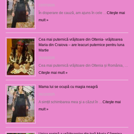
22/07/2026
În disperare de cauză, am ajuns în cele …
Citeşte mai
mult »
Cea mai puternică vrăjitoare din Oltenia- vrăjitoarea
Maria din Craiova – are leacuri puternice pentru luna
Martie
25/03/2026
Cea mai puternică vrăjitoare din Oltenia și România, …
Citeşte mai mult »
Mama lui se ocupă cu magia neagră
05/12/2025
A simțit schimbarea mea şi a căzut în …
Citeşte mai
mult »
Unica regină a vrăjitoarelor din țară Maria Câmpina