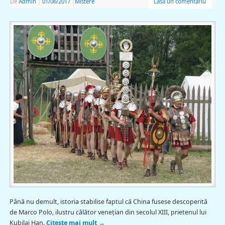
De
Admin
|
01/06/2017
|
Mistere
Lasă un comentariu
Până nu demult, istoria stabilise faptul că China fusese descoperită
de Marco Polo, ilustru călător veneţian din secolul XIII, prietenul lui
Kubilai Han.
Citește mai mult
→