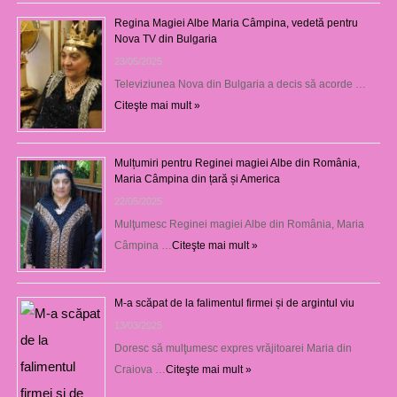
Regina Magiei Albe Maria Câmpina, vedetă pentru
Nova TV din Bulgaria
23/05/2025
Televiziunea Nova din Bulgaria a decis să acorde …
Citeşte mai mult »
Mulțumiri pentru Reginei magiei Albe din România,
Maria Câmpina din țară și America
22/05/2025
Mulţumesc Reginei magiei Albe din România, Maria
Câmpina …
Citeşte mai mult »
M-a scăpat de la falimentul firmei și de argintul viu
13/03/2025
Doresc să mulţumesc expres vrăjitoarei Maria din
Craiova …
Citeşte mai mult »