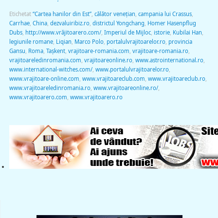
Etichetat
“Cartea hanilor din Est”
,
călător veneţian
,
campania lui Crassus
,
Carrhae
,
China
,
dezvaluiribiz.ro
,
districtul Yongchang
,
Homer Hasenpflug
Dubs
,
http://www.vrăjitoarero.com/
,
Imperiul de Mijloc
,
istorie
,
Kubilai Han
,
legiunile romane
,
Liqian
,
Marco Polo
,
portalulvrajitoarelor.ro
,
provincia
Gansu
,
Roma
,
Taşkent
,
vrajitoare-romania.com
,
vrajitoare-romania.ro
,
vrajitoareledinromania.com
,
vrajitoareonline.ro
,
www.astrointernational.ro
,
www.international-witches.com/
,
www.portalulvrajitoarelor.ro
,
www.vrajitoare-online.com
,
www.vrajitoareclub.com
,
www.vrajitoareclub.ro
,
www.vrajitoareledinromania.ro
,
www.vrajitoareonline.ro/
,
www.vrajitoarero.com
,
www.vrajitoarero.ro