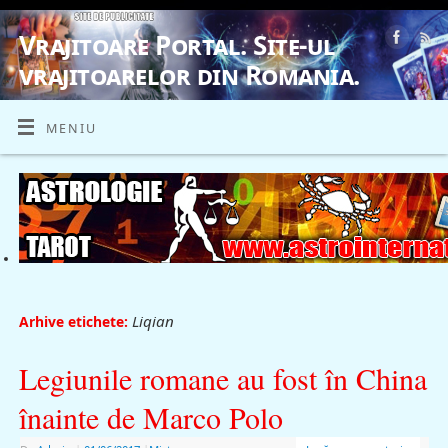
Vrajitoare Portal. Site-ul
vrajitoarelor din Romania.
VRAJITOARE, VRAJITOARELE, VRAJITOARE
MENIU
Liqian
Arhive etichete:
Legiunile romane au fost în China
înainte de Marco Polo