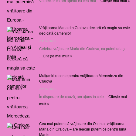
Vă declar că am apelat cu cea mai …
Citeşte mai mult »
Vrăjitoarea Maria din Craiova declară că magia sa este
dedicată oamenilor
23/07/2026
Celebra vrăjitoare Maria din Craiova, cu puteri uriașe
…
Citeşte mai mult »
Mulţumiri recente pentru vrăjitoarea Mercedeza din
Craiova
22/07/2026
În disperare de cauză, am ajuns în cele …
Citeşte mai
mult »
Cea mai puternică vrăjitoare din Oltenia- vrăjitoarea
Maria din Craiova – are leacuri puternice pentru luna
Martie