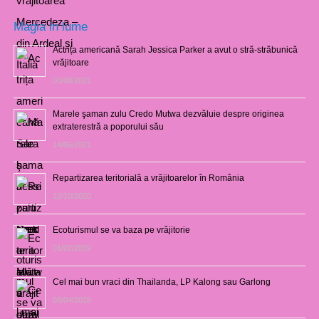
Magia in lume
Actrița americană Sarah Jessica Parker a avut o stră-străbunică
vrăjitoare
03/08/2021
Marele şaman zulu Credo Mutwa dezvăluie despre originea
extraterestră a poporului său
14/06/2021
Repartizarea teritorială a vrăjitoarelor în România
12/10/2020
Ecoturismul se va baza pe vrăjitorie
01/02/2019
Cel mai bun vraci din Thailanda, LP Kalong sau Garlong
03/04/2018