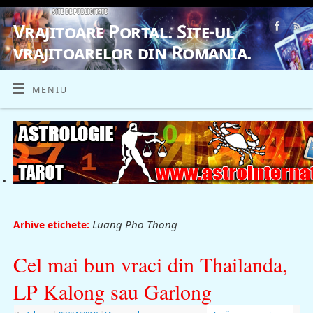
Vrajitoare Portal. Site-ul
vrajitoarelor din Romania.
VRAJITOARE, VRAJITOARELE, VRAJITOARE
MENIU
Luang Pho Thong
Arhive etichete:
Cel mai bun vraci din Thailanda,
LP Kalong sau Garlong