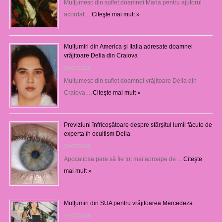
Mulţumesc din suflet doamnei Maria pentru ajutorul
acordat …
Citeşte mai mult »
Mulțumiri din America și Italia adresate doamnei
vrăjitoare Delia din Craiova
30/07/2026
Mulţumesc din suflet doamnei vrăjitoare Delia din
Craiova …
Citeşte mai mult »
Previziuni înfricoșătoare despre sfârșitul lumii făcute de
experta în ocultism Delia
29/07/2026
Apocalipsa pare să fie tot mai aproape de …
Citeşte
mai mult »
Mulţumiri din SUA pentru vrăjitoarea Mercedeza
29/07/2026