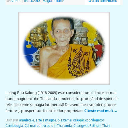
De
Admin
|
03/04/2018
|
Magia in lume
Lasă un comentariu
Luang Phu Kalong (1918-2009) este considerat unul dintre cei mai
buni „magicieni” din Thailanda, amuletele lui protejând de spiritele
rele, blesteme și magia întunecată! De asemenea, vor oferi putere,
fericire și prosperitate fericiților lor proprietari.
Citește mai mult
→
Etichetat
amuletele
,
artele magice
,
blesteme
,
călugăr coordonator
,
Cambodgia
,
Cel mai bun vraci din Thailanda
,
Changwat Pathum Thani
,