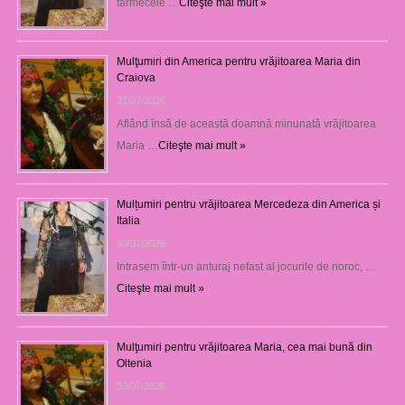
farmecele …
Citeşte mai mult »
Mulţumiri din America pentru vrăjitoarea Maria din
Craiova
31/07/2026
Aflând însă de această doamnă minunată vrăjitoarea
Maria …
Citeşte mai mult »
Mulțumiri pentru vrăjitoarea Mercedeza din America și
Italia
30/07/2026
Intrasem într-un anturaj nefast al jocurile de noroc, …
Citeşte mai mult »
Mulţumiri pentru vrăjitoarea Maria, cea mai bună din
Oltenia
30/07/2026