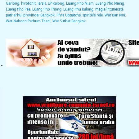
Garlong
,
hirotonit
,
lersis
,
LP Kalong
,
Luang Pho Niam
,
Luang Pho Nieng
,
Luang Pho Pae
,
Luang Pho Thong
,
Luang Phu Kalong
,
magia întunecată
,
patriarhul provinciei Bangkok
,
Phra Uppatcha
,
spiritele rele
,
Wat Ban Noi
,
Wat Naboon Pathum Thani
,
Wat Suthat Bangkok