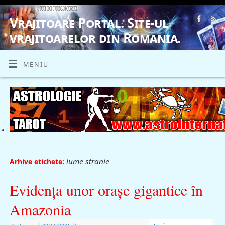
Vrajitoare Portal. Site-ul
vrajitoarelor din Romania.
VRAJITOARE, VRAJITOARELE, VRAJITOARE
MENIU
lume stranie
Arhive etichete:
Evidenţa unor oraşe gigantice în
Amazonia