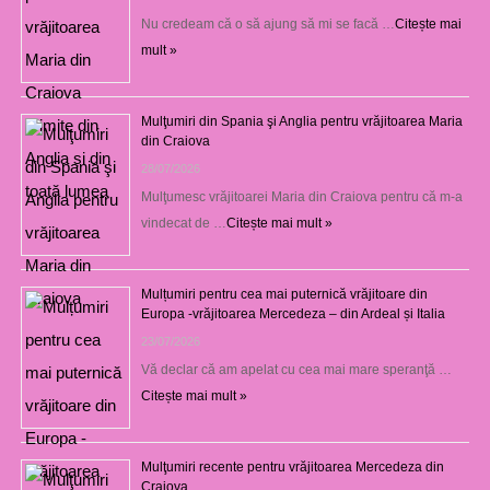
Nu credeam că o să ajung să mi se facă …
Citește mai
mult »
Mulţumiri din Spania şi Anglia pentru vrăjitoarea Maria
din Craiova
28/07/2026
Mulţumesc vrăjitoarei Maria din Craiova pentru că m-a
vindecat de …
Citește mai mult »
Mulțumiri pentru cea mai puternică vrăjitoare din
Europa -vrăjitoarea Mercedeza – din Ardeal și Italia
23/07/2026
Vă declar că am apelat cu cea mai mare speranţă …
Citește mai mult »
Mulţumiri recente pentru vrăjitoarea Mercedeza din
Craiova