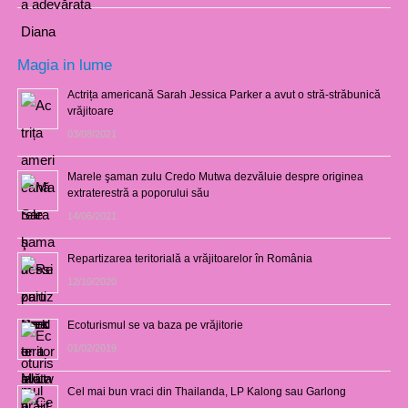
Magia in lume
Actrița americană Sarah Jessica Parker a avut o stră-străbunică
vrăjitoare
03/08/2021
Marele şaman zulu Credo Mutwa dezvăluie despre originea
extraterestră a poporului său
14/06/2021
Repartizarea teritorială a vrăjitoarelor în România
12/10/2020
Ecoturismul se va baza pe vrăjitorie
01/02/2019
Cel mai bun vraci din Thailanda, LP Kalong sau Garlong