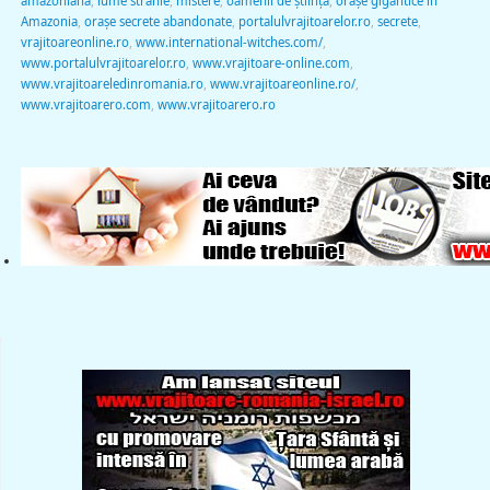
amazoniană
,
lume stranie
,
mistere
,
oamenii de ştiinţă
,
oraşe gigantice în
Amazonia
,
oraşe secrete abandonate
,
portalulvrajitoarelor.ro
,
secrete
,
vrajitoareonline.ro
,
www.international-witches.com/
,
www.portalulvrajitoarelor.ro
,
www.vrajitoare-online.com
,
www.vrajitoareledinromania.ro
,
www.vrajitoareonline.ro/
,
www.vrajitoarero.com
,
www.vrajitoarero.ro