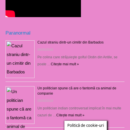
Paranormal
Cazul straniu dintr-un cimitir din Barbados
06/05/2019
Pe colina care străjuieşte golful Oistin din Antile, se
poate …
Citește mai mult »
Un politician spune că are o fantomă ca animal de
companie
05/05/2019
Un politician indian controversat implicat în mai multe
cazuri de …
Citește mai mult »
Politică de cookie-uri