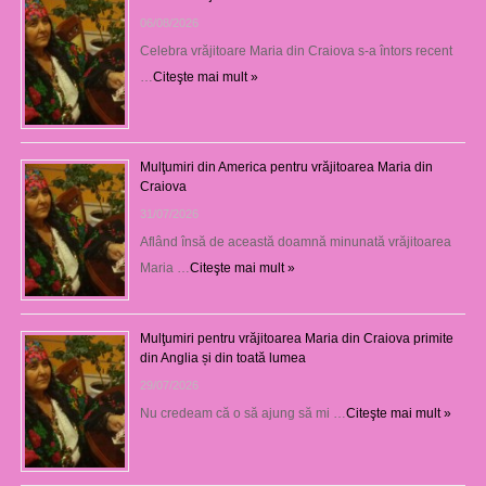
06/08/2026
Celebra vrăjitoare Maria din Craiova s-a întors recent
…
Citeşte mai mult »
Mulţumiri din America pentru vrăjitoarea Maria din
Craiova
31/07/2026
Aflând însă de această doamnă minunată vrăjitoarea
Maria …
Citeşte mai mult »
Mulţumiri pentru vrăjitoarea Maria din Craiova primite
din Anglia și din toată lumea
29/07/2026
Nu credeam că o să ajung să mi …
Citeşte mai mult »