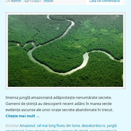
De
Admin
|
02/11/2021
|
Insolit
Lasă un comentariu
Imensa junglă amazoniană adăposteşte nenumărate secrete.
Oamenii de ştiinţă au descoperit recent adânc în marea verde
evidenţe ascunse ale unor oraşe secrete abandonate în trecut.
Citește mai mult
→
Etichetat
Amazonul
,
cel mai lung fluviu din lume
,
dezvaluiribiz.ro
,
junglă