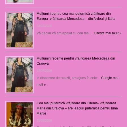
Mulțumiri pentru cea mai puternică vrăjitoare din
Europa -vrăjitoarea Mercedeza – din Ardeal și Italia
23/07/2026
Vă declar că am apelat cu cea mai …
Citeşte mai mult »
Mulţumiri recente pentru vrăjitoarea Mercedeza din
Craiova
22/07/2026
În disperare de cauză, am ajuns în cele …
Citeşte mai
mult »
Cea mai puternică vrăjitoare din Oltenia- vrăjitoarea
Maria din Craiova – are leacuri puternice pentru luna
Martie
25/03/2026