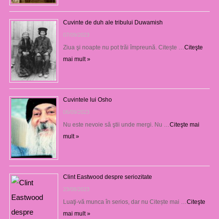
Cuvinte de duh ale tribului Duwamish
07/09/2023
Ziua şi noapte nu pot trăi împreună. Citește …
Citeşte
mai mult »
Cuvintele lui Osho
06/09/2023
Nu este nevoie să ştii unde mergi. Nu …
Citeşte mai
mult »
Clint Eastwood despre seriozitate
23/08/2023
Luaţi-vă munca în serios, dar nu Citește mai …
Citeşte
mai mult »