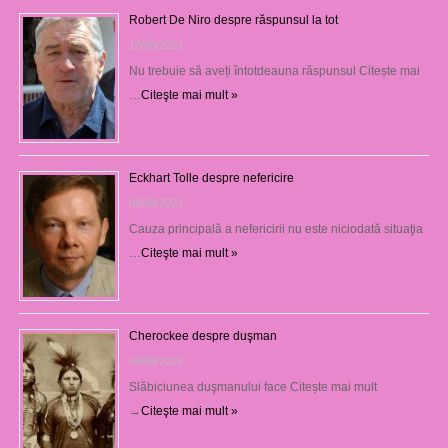
Robert De Niro despre răspunsul la tot
10/09/2023
Nu trebuie să aveți întotdeauna răspunsul Citește mai
…
Citeşte mai mult »
Eckhart Tolle despre nefericire
09/09/2023
Cauza principală a nefericirii nu este niciodată situaţia
…
Citeşte mai mult »
Cherockee despre duşman
08/09/2023
Slăbiciunea duşmanului face Citește mai mult
→
Citeşte mai mult »