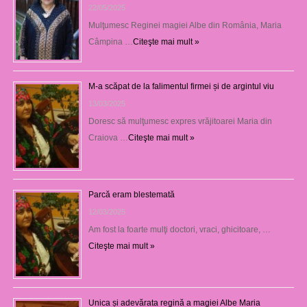
22/05/2025
Mulţumesc Reginei magiei Albe din România, Maria
Câmpina …
Citeşte mai mult »
M-a scăpat de la falimentul firmei și de argintul viu
13/03/2025
Doresc să mulţumesc expres vrăjitoarei Maria din
Craiova …
Citeşte mai mult »
Parcă eram blestemată
12/03/2025
Am fost la foarte mulţi doctori, vraci, ghicitoare, …
Citeşte mai mult »
Unica și adevărata regină a magiei Albe Maria