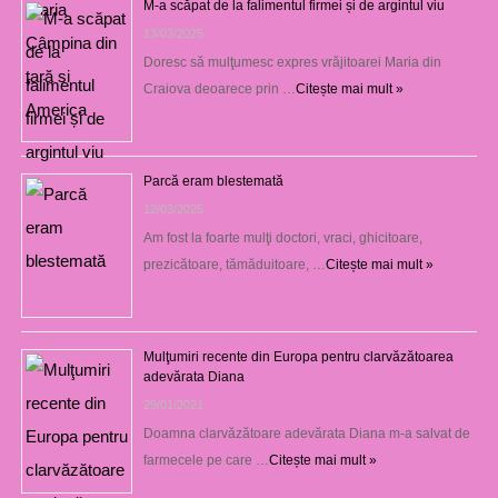
M-a scăpat de la falimentul firmei și de argintul viu
13/03/2025
Doresc să mulţumesc expres vrăjitoarei Maria din
Craiova deoarece prin …
Citește mai mult »
Parcă eram blestemată
12/03/2025
Am fost la foarte mulţi doctori, vraci, ghicitoare,
prezicătoare, tămăduitoare, …
Citește mai mult »
Mulţumiri recente din Europa pentru clarvăzătoarea
adevărata Diana
29/01/2021
Doamna clarvăzătoare adevărata Diana m-a salvat de
farmecele pe care …
Citește mai mult »