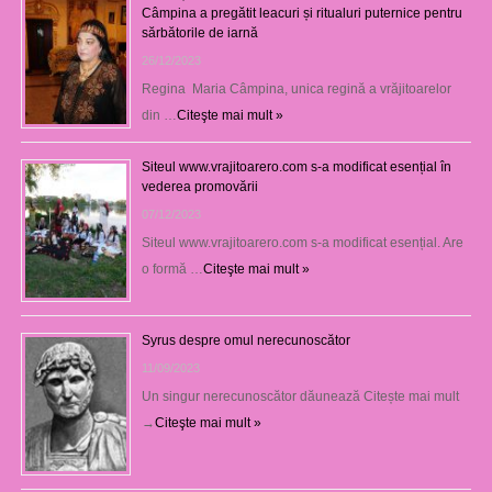
Câmpina a pregătit leacuri și ritualuri puternice pentru
sărbătorile de iarnă
26/12/2023
Regina Maria Câmpina, unica regină a vrăjitoarelor
din …
Citeşte mai mult »
Siteul www.vrajitoarero.com s-a modificat esențial în
vederea promovării
07/12/2023
Siteul www.vrajitoarero.com s-a modificat esențial. Are
o formă …
Citeşte mai mult »
Syrus despre omul nerecunoscător
11/09/2023
Un singur nerecunoscător dăunează Citește mai mult
→
Citeşte mai mult »