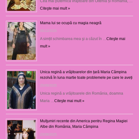
Cea mai puternică vrăjitoare din Oltenia și România, …
Citeşte mai mult »
Mama lui se ocupă cu magia neagră
05/12/2025
A simțit schimbarea mea şi a căzut în …
Citeşte mai
mult »
Unica regină a vrăjitoarelor din țară Maria Câmpina
rezolvă în luna martie toate problemele pe care le aveți
25/09/2025
Unica regină a vrăjitoarele din România, doamna
Maria …
Citeşte mai mult »
Mulţumiri recente din America pentru Regina Magiei
Albe din România, Maria Câmpina
23/08/2025