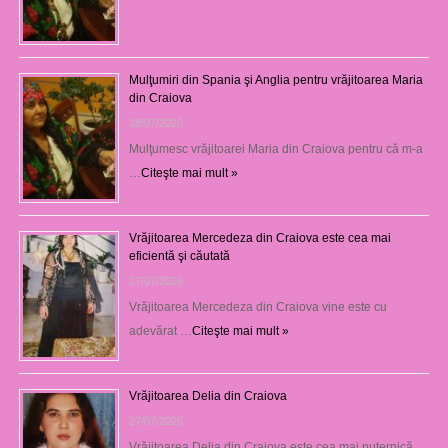
Mulţumiri din Spania şi Anglia pentru vrăjitoarea Maria
din Craiova
28/07/2026
Mulţumesc vrăjitoarei Maria din Craiova pentru că m-a
…
Citeşte mai mult »
Vrăjitoarea Mercedeza din Craiova este cea mai
eficientă şi căutată
27/07/2026
Vrăjitoarea Mercedeza din Craiova vine este cu
adevărat …
Citeşte mai mult »
Vrăjitoarea Delia din Craiova
27/07/2026
Vrăjitoarea Delia din Craiova este cea mai puternică …