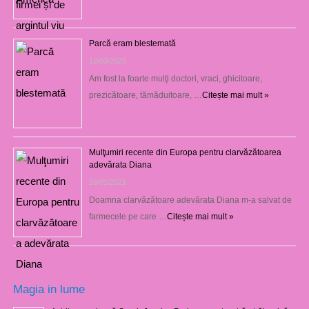
Parcă eram blestemată
12/03/2025
Am fost la foarte mulţi doctori, vraci, ghicitoare,
prezicătoare, tămăduitoare, …
Citește mai mult »
Mulţumiri recente din Europa pentru clarvăzătoarea
adevărata Diana
29/01/2021
Doamna clarvăzătoare adevărata Diana m-a salvat de
farmecele pe care …
Citește mai mult »
Magia in lume