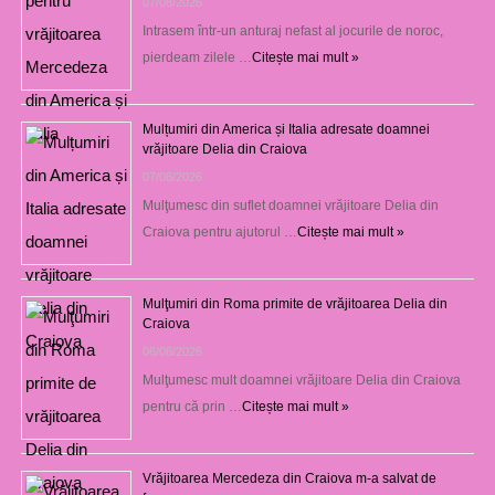
07/08/2026
Intrasem într-un anturaj nefast al jocurile de noroc,
pierdeam zilele …
Citește mai mult »
Mulțumiri din America și Italia adresate doamnei
vrăjitoare Delia din Craiova
07/08/2026
Mulţumesc din suflet doamnei vrăjitoare Delia din
Craiova pentru ajutorul …
Citește mai mult »
Mulţumiri din Roma primite de vrăjitoarea Delia din
Craiova
06/08/2026
Mulţumesc mult doamnei vrăjitoare Delia din Craiova
pentru că prin …
Citește mai mult »
Vrăjitoarea Mercedeza din Craiova m-a salvat de