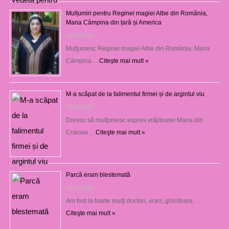
Mulțumiri pentru Reginei magiei Albe din România,
Maria Câmpina din țară și America
22/05/2025
Mulţumesc Reginei magiei Albe din România, Maria
Câmpina …
Citeşte mai mult »
M-a scăpat de la falimentul firmei și de argintul viu
13/03/2025
Doresc să mulţumesc expres vrăjitoarei Maria din
Craiova …
Citeşte mai mult »
Parcă eram blestemată
12/03/2025
Am fost la foarte mulţi doctori, vraci, ghicitoare, …
Citeşte mai mult »