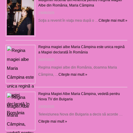
Albe din România, Maria Câmpina
23/08/2025
Soţia a revenit în viaţa mea după o …
Citeşte mai mult »
Regina magiei albe Maria Câmpina este unica regină
a Magiei declarată în România
16/07/2025
Regina magiei albe din România, doamna Maria
Câmpina, …
Citeşte mai mult »
Regina Magiei Albe Maria Câmpina, vedetă pentru
Nova TV din Bulgaria
23/05/2025
Televiziunea Nova din Bulgaria a decis să acorde …
Citeşte mai mult »