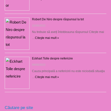
Robert De Niro despre răspunsul la tot
10/09/2023
Nu trebuie să aveți întotdeauna răspunsul Citește mai
…
Citeşte mai mult »
Eckhart Tolle despre nefericire
09/09/2023
Cauza principală a nefericirii nu este niciodată situaţia
…
Citeşte mai mult »
Căutare pe site