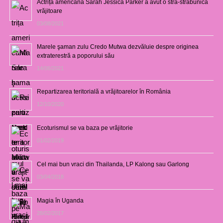
Actrița americană Sarah Jessica Parker a avut o stră-străbunică
vrăjitoare
03/08/2021
Marele şaman zulu Credo Mutwa dezvăluie despre originea
extraterestră a poporului său
14/06/2021
Repartizarea teritorială a vrăjitoarelor în România
12/10/2020
Ecoturismul se va baza pe vrăjitorie
01/02/2019
Cel mai bun vraci din Thailanda, LP Kalong sau Garlong
03/04/2018
Magia în Uganda
28/02/2017