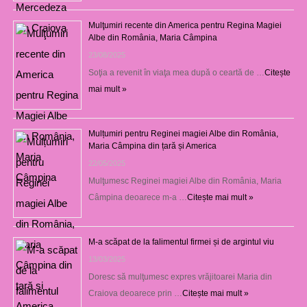
Mulţumiri recente din America pentru Regina Magiei
Albe din România, Maria Câmpina
23/08/2025
Soţia a revenit în viaţa mea după o ceartă de …
Citește
mai mult »
Mulțumiri pentru Reginei magiei Albe din România,
Maria Câmpina din țară și America
22/05/2025
Mulţumesc Reginei magiei Albe din România, Maria
Câmpina deoarece m-a …
Citește mai mult »
M-a scăpat de la falimentul firmei și de argintul viu
13/03/2025
Doresc să mulţumesc expres vrăjitoarei Maria din
Craiova deoarece prin …
Citește mai mult »