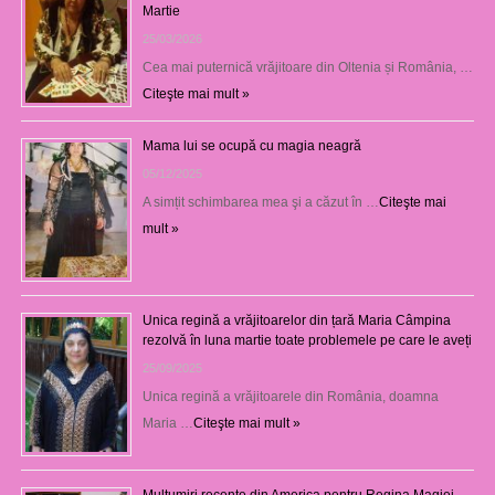
Martie
25/03/2026
Cea mai puternică vrăjitoare din Oltenia și România, …
Citeşte mai mult »
Mama lui se ocupă cu magia neagră
05/12/2025
A simțit schimbarea mea şi a căzut în …
Citeşte mai
mult »
Unica regină a vrăjitoarelor din țară Maria Câmpina
rezolvă în luna martie toate problemele pe care le aveți
25/09/2025
Unica regină a vrăjitoarele din România, doamna
Maria …
Citeşte mai mult »
Mulţumiri recente din America pentru Regina Magiei