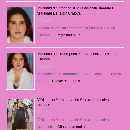
Mulțumiri din America și Italia adresate doamnei
vrăjitoare Delia din Craiova
07/08/2026
Mulţumesc din suflet doamnei vrăjitoare Delia din
Craiova …
Citeşte mai mult »
Mulţumiri din Roma primite de vrăjitoarea Delia din
Craiova
06/08/2026
Mulţumesc mult doamnei vrăjitoare Delia din Craiova
pentru …
Citeşte mai mult »
Vrăjitoarea Mercedeza din Craiova m-a salvat de
farmece
06/08/2026
Vrăjitoarea Mercedeza din Craiova m-a salvat de
farmecele …
Citeşte mai mult »