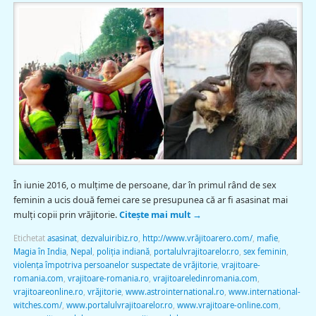
În iunie 2016, o mulțime de persoane, dar în primul rând de sex
feminin a ucis două femei care se presupunea că ar fi asasinat mai
mulți copii prin vrăjitorie.
Citește mai mult
→
Etichetat
asasinat
,
dezvaluiribiz.ro
,
http://www.vrăjitoarero.com/
,
mafie
,
Magia în India
,
Nepal
,
poliția indiană
,
portalulvrajitoarelor.ro
,
sex feminin
,
violența împotriva persoanelor suspectate de vrăjitorie
,
vrajitoare-
romania.com
,
vrajitoare-romania.ro
,
vrajitoareledinromania.com
,
vrajitoareonline.ro
,
vrăjitorie
,
www.astrointernational.ro
,
www.international-
witches.com/
,
www.portalulvrajitoarelor.ro
,
www.vrajitoare-online.com
,