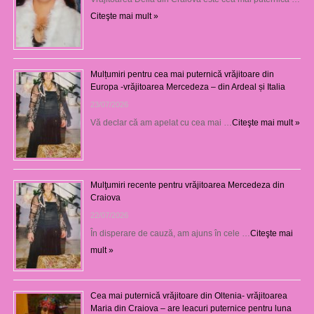
Citeşte mai mult »
Mulțumiri pentru cea mai puternică vrăjitoare din
Europa -vrăjitoarea Mercedeza – din Ardeal și Italia
23/07/2026
Vă declar că am apelat cu cea mai …
Citeşte mai mult »
Mulţumiri recente pentru vrăjitoarea Mercedeza din
Craiova
22/07/2026
În disperare de cauză, am ajuns în cele …
Citeşte mai
mult »
Cea mai puternică vrăjitoare din Oltenia- vrăjitoarea
Maria din Craiova – are leacuri puternice pentru luna