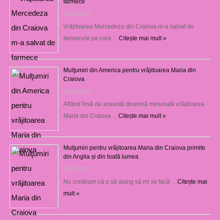
farmece
06/08/2026
Vrăjitoarea Mercedeza din Craiova m-a salvat de
farmecele pe care …
Citește mai mult »
Mulţumiri din America pentru vrăjitoarea Maria din
Craiova
31/07/2026
Aflând însă de această doamnă minunată vrăjitoarea
Maria din Craiova …
Citește mai mult »
Mulţumiri pentru vrăjitoarea Maria din Craiova primite
din Anglia și din toată lumea
29/07/2026
Nu credeam că o să ajung să mi se facă …
Citește mai
mult »