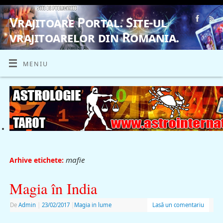
Vrajitoare Portal. Site-ul
vrajitoarelor din Romania.
VRAJITOARE, VRAJITOARELE, VRAJITOARE
MENIU
mafie
Arhive etichete:
Magia în India
De
Admin
|
23/02/2017
|
Magia in lume
Lasă un comentariu