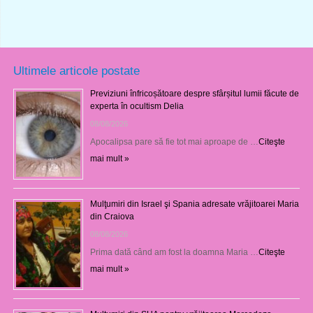
Ultimele articole postate
Previziuni înfricoșătoare despre sfârșitul lumii făcute de
experta în ocultism Delia
08/08/2026
Apocalipsa pare să fie tot mai aproape de …
Citeşte
mai mult »
Mulţumiri din Israel şi Spania adresate vrăjitoarei Maria
din Craiova
08/08/2026
Prima dată când am fost la doamna Maria …
Citeşte
mai mult »