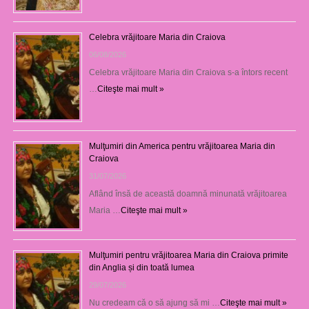
Celebra vrăjitoare Maria din Craiova
06/08/2026
Celebra vrăjitoare Maria din Craiova s-a întors recent
…
Citeşte mai mult »
Mulţumiri din America pentru vrăjitoarea Maria din
Craiova
31/07/2026
Aflând însă de această doamnă minunată vrăjitoarea
Maria …
Citeşte mai mult »
Mulţumiri pentru vrăjitoarea Maria din Craiova primite
din Anglia și din toată lumea
29/07/2026
Nu credeam că o să ajung să mi …
Citeşte mai mult »