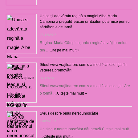
Unica și adevărata regină a magiei Albe Maria
Câmpina a pregătit leacuri și ritualuri puternice pentru
sărbătorile de iarnă
26/12/2023
Regina Maria Câmpina, unica regină a vrăjitoarelor
din …
Citeşte mai mult »
Siteul www.vrajitoarero.com s-a modificat esențial în
vederea promovării
07/12/2023
Siteul www.vrajitoarero.com s-a modificat esențial. Are
o formă …
Citeşte mai mult »
Syrus despre omul nerecunoscător
11/09/2023
Un singur nerecunoscător dăunează Citește mai mult
→
Citeşte mai mult »