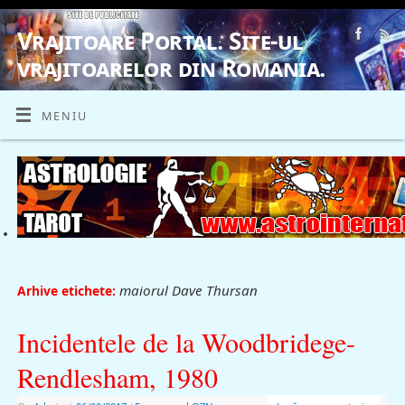
Vrajitoare Portal. Site-ul
vrajitoarelor din Romania.
VRAJITOARE, VRAJITOARELE, VRAJITOARE
MENIU
maiorul Dave Thursan
Arhive etichete:
Incidentele de la Woodbridege-
Rendlesham, 1980