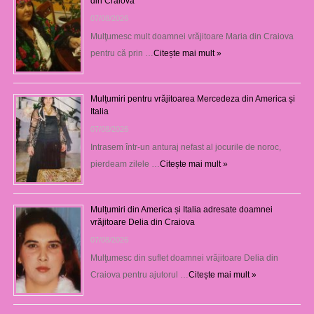
din Craiova
07/08/2026
Mulţumesc mult doamnei vrăjitoare Maria din Craiova
pentru că prin …
Citește mai mult »
Mulțumiri pentru vrăjitoarea Mercedeza din America și
Italia
07/08/2026
Intrasem într-un anturaj nefast al jocurile de noroc,
pierdeam zilele …
Citește mai mult »
Mulțumiri din America și Italia adresate doamnei
vrăjitoare Delia din Craiova
07/08/2026
Mulţumesc din suflet doamnei vrăjitoare Delia din
Craiova pentru ajutorul …
Citește mai mult »