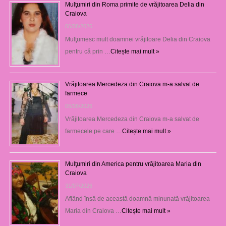
Mulţumiri din Roma primite de vrăjitoarea Delia din
Craiova
06/08/2026
Mulţumesc mult doamnei vrăjitoare Delia din Craiova
pentru că prin …
Citește mai mult »
Vrăjitoarea Mercedeza din Craiova m-a salvat de
farmece
06/08/2026
Vrăjitoarea Mercedeza din Craiova m-a salvat de
farmecele pe care …
Citește mai mult »
Mulţumiri din America pentru vrăjitoarea Maria din
Craiova
31/07/2026
Aflând însă de această doamnă minunată vrăjitoarea
Maria din Craiova …
Citește mai mult »