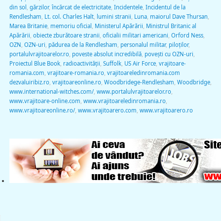
din sol
,
gărzilor
,
încărcat de electricitate
,
Incidentele
,
Incidentul de la
Rendlesham
,
Lt. col. Charles Halt
,
lumini stranii
,
Luna
,
maiorul Dave Thursan
,
Marea Britanie
,
memoriu oficial
,
Ministerul Apărării
,
Ministrul Britanic al
Apărării
,
obiecte zburătoare stranii
,
oficialii militari americani
,
Orford Ness
,
OZN
,
OZN-uri
,
pădurea de la Rendlesham
,
personalul militar
,
piloţilor
,
portalulvrajitoarelor.ro
,
poveste absolut incredibilă
,
poveşti cu OZN-uri
,
Proiectul Blue Book
,
radioactivităţii
,
Suffolk
,
US Air Force
,
vrajitoare-
romania.com
,
vrajitoare-romania.ro
,
vrajitoareledinromania.com
dezvaluiribiz.ro
,
vrajitoareonline.ro
,
Woodbridege-Rendlesham
,
Woodbridge
,
www.international-witches.com/
,
www.portalulvrajitoarelor.ro
,
www.vrajitoare-online.com
,
www.vrajitoareledinromania.ro
,
www.vrajitoareonline.ro/
,
www.vrajitoarero.com
,
www.vrajitoarero.ro