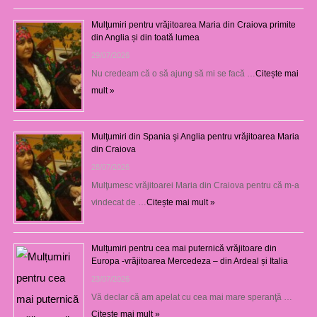
Mulţumiri pentru vrăjitoarea Maria din Craiova primite
din Anglia și din toată lumea
29/07/2026
Nu credeam că o să ajung să mi se facă …
Citește mai
mult »
Mulţumiri din Spania şi Anglia pentru vrăjitoarea Maria
din Craiova
28/07/2026
Mulţumesc vrăjitoarei Maria din Craiova pentru că m-a
vindecat de …
Citește mai mult »
Mulțumiri pentru cea mai puternică vrăjitoare din
Europa -vrăjitoarea Mercedeza – din Ardeal și Italia
23/07/2026
Vă declar că am apelat cu cea mai mare speranţă …
Citește mai mult »