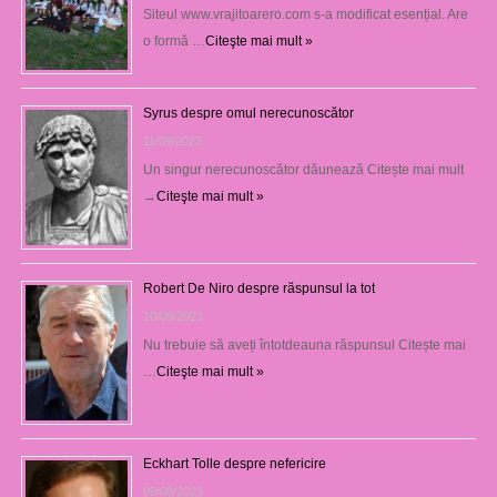
Siteul www.vrajitoarero.com s-a modificat esențial. Are
o formă …
Citeşte mai mult »
Syrus despre omul nerecunoscător
11/09/2023
Un singur nerecunoscător dăunează Citește mai mult
→
Citeşte mai mult »
Robert De Niro despre răspunsul la tot
10/09/2023
Nu trebuie să aveți întotdeauna răspunsul Citește mai
…
Citeşte mai mult »
Eckhart Tolle despre nefericire
09/09/2023