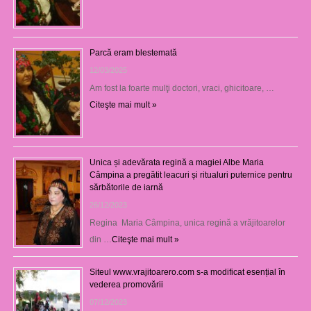
Parcă eram blestemată
12/03/2025
Am fost la foarte mulţi doctori, vraci, ghicitoare, …
Citeşte mai mult »
Unica și adevărata regină a magiei Albe Maria
Câmpina a pregătit leacuri și ritualuri puternice pentru
sărbătorile de iarnă
26/12/2023
Regina Maria Câmpina, unica regină a vrăjitoarelor
din …
Citeşte mai mult »
Siteul www.vrajitoarero.com s-a modificat esențial în
vederea promovării
07/12/2023