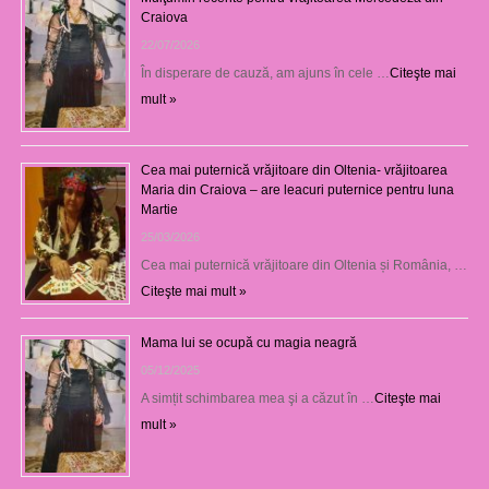
Craiova
22/07/2026
În disperare de cauză, am ajuns în cele …
Citeşte mai
mult »
Cea mai puternică vrăjitoare din Oltenia- vrăjitoarea
Maria din Craiova – are leacuri puternice pentru luna
Martie
25/03/2026
Cea mai puternică vrăjitoare din Oltenia și România, …
Citeşte mai mult »
Mama lui se ocupă cu magia neagră
05/12/2025
A simțit schimbarea mea şi a căzut în …
Citeşte mai
mult »