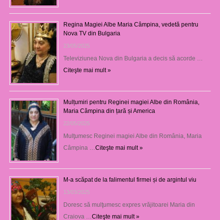
Regina Magiei Albe Maria Câmpina, vedetă pentru
Nova TV din Bulgaria
23/05/2025
Televiziunea Nova din Bulgaria a decis să acorde …
Citeşte mai mult »
Mulțumiri pentru Reginei magiei Albe din România,
Maria Câmpina din țară și America
22/05/2025
Mulţumesc Reginei magiei Albe din România, Maria
Câmpina …
Citeşte mai mult »
M-a scăpat de la falimentul firmei și de argintul viu
13/03/2025
Doresc să mulţumesc expres vrăjitoarei Maria din
Craiova …
Citeşte mai mult »