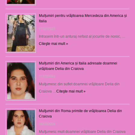
Mulțumiri pentru vrăjitoarea Mercedeza din America și
Italia
07/08/2026
Intrasem într-un anturaj nefast al jocurile de noroc, …
Citeşte mai mult »
Mulțumiri din America și Italia adresate doamnei
vrăjitoare Delia din Craiova
07/08/2026
Mulţumesc din suflet doamnei vrăjitoare Delia din
Craiova …
Citeşte mai mult »
Mulţumiri din Roma primite de vrăjitoarea Delia din
Craiova
06/08/2026
Mulţumesc mult doamnei vrăjitoare Delia din Craiova