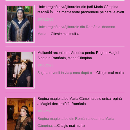
Unica regină a vrăjitoarelor din țară Maria Câmpina
rezolvă în luna martie toate problemele pe care le aveți
25/09/2025
Unica regină a vrăjitoarele din România, doamna
Maria …
Citeşte mai mult »
Mulţumiri recente din America pentru Regina Magiei
Albe din România, Maria Câmpina
23/08/2025
Soţia a revenit în viaţa mea după o …
Citeşte mai mult »
Regina magiei albe Maria Câmpina este unica regină
a Magiei declarată în România
16/07/2025
Regina magiei albe din România, doamna Maria
Câmpina, …
Citeşte mai mult »