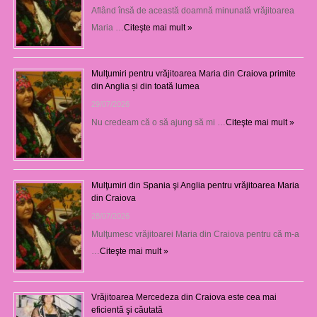
Aflând însă de această doamnă minunată vrăjitoarea
Maria …
Citeşte mai mult »
Mulţumiri pentru vrăjitoarea Maria din Craiova primite
din Anglia și din toată lumea
29/07/2026
Nu credeam că o să ajung să mi …
Citeşte mai mult »
Mulţumiri din Spania şi Anglia pentru vrăjitoarea Maria
din Craiova
28/07/2026
Mulţumesc vrăjitoarei Maria din Craiova pentru că m-a
…
Citeşte mai mult »
Vrăjitoarea Mercedeza din Craiova este cea mai
eficientă şi căutată