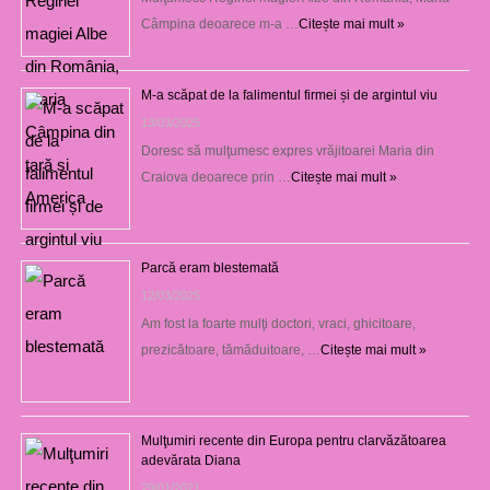
Câmpina deoarece m-a …
Citește mai mult »
M-a scăpat de la falimentul firmei și de argintul viu
13/03/2025
Doresc să mulţumesc expres vrăjitoarei Maria din
Craiova deoarece prin …
Citește mai mult »
Parcă eram blestemată
12/03/2025
Am fost la foarte mulţi doctori, vraci, ghicitoare,
prezicătoare, tămăduitoare, …
Citește mai mult »
Mulţumiri recente din Europa pentru clarvăzătoarea
adevărata Diana
29/01/2021