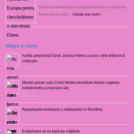
Doamna clarvăzătoare adevărata Diana m-a salvat de
farmecele pe care …
Citește mai mult »
Magia in lume
Actrița americană Sarah Jessica Parker a avut o stră-străbunică
vrăjitoare
03/08/2021
Marele şaman zulu Credo Mutwa dezvăluie despre originea
extraterestră a poporului său
14/06/2021
Repartizarea teritorială a vrăjitoarelor în România
12/10/2020
Ecoturismul se va baza pe vrăjitorie