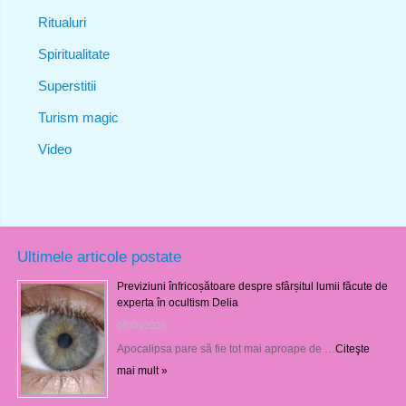
Ritualuri
Spiritualitate
Superstitii
Turism magic
Video
Ultimele articole postate
Previziuni înfricoșătoare despre sfârșitul lumii făcute de
experta în ocultism Delia
08/08/2026
Apocalipsa pare să fie tot mai aproape de …
Citeşte
mai mult »