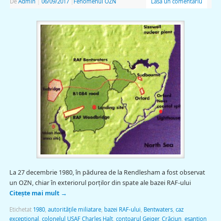
De
Admin
|
06/09/2017
|
Fenomenul OZN
Lasă un comentariu
La 27 decembrie 1980, în pădurea de la Rendlesham a fost observat
un OZN, chiar în exteriorul porţilor din spate ale bazei RAF-ului
Citește mai mult
→
Etichetat
1980
,
autorităţile miliatare
,
bazei RAF-ului
,
Bentwaters
,
caz
excepţional
,
colonelul USAF Charles Halt
,
contoarul Geiger
,
Crăciun
,
eşantion