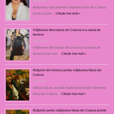
06/08/2026
Mulţumesc mult doamnei vrăjitoare Delia din Craiova
pentru că prin …
Citește mai mult »
Vrăjitoarea Mercedeza din Craiova m-a salvat de
farmece
06/08/2026
Vrăjitoarea Mercedeza din Craiova m-a salvat de
farmecele pe care …
Citește mai mult »
Mulţumiri din America pentru vrăjitoarea Maria din
Craiova
31/07/2026
Aflând însă de această doamnă minunată vrăjitoarea
Maria din Craiova …
Citește mai mult »
Mulţumiri pentru vrăjitoarea Maria din Craiova primite