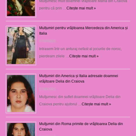
Mulţumesc mult doamnei vrăjitoare Maria din Craiova
pentru că prin …
Citește mai mult »
Mulțumiri pentru vrăjitoarea Mercedeza din America și
Italia
07/08/2026
Intrasem într-un anturaj nefast al jocurile de noroc,
pierdeam zilele …
Citește mai mult »
Mulțumiri din America și Italia adresate doamnei
vrăjitoare Delia din Craiova
07/08/2026
Mulţumesc din suflet doamnei vrăjitoare Delia din
Craiova pentru ajutorul …
Citește mai mult »
Mulţumiri din Roma primite de vrăjitoarea Delia din
Craiova