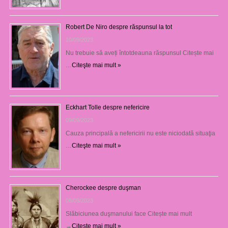
Robert De Niro despre răspunsul la tot
10/09/2023
Nu trebuie să aveți întotdeauna răspunsul Citește mai
…
Citeşte mai mult »
Eckhart Tolle despre nefericire
09/09/2023
Cauza principală a nefericirii nu este niciodată situaţia
…
Citeşte mai mult »
Cherockee despre duşman
08/09/2023
Slăbiciunea duşmanului face Citește mai mult
→
Citeşte mai mult »