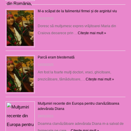
M-a scăpat de la falimentul firmei și de argintul viu
13/03/2025
Doresc să mulţumesc expres vrăjitoarei Maria din
Craiova deoarece prin …
Citește mai mult »
Parcă eram blestemată
12/03/2025
Am fost la foarte mulţi doctori, vraci, ghicitoare,
prezicătoare, tămăduitoare, …
Citește mai mult »
Mulţumiri recente din Europa pentru clarvăzătoarea
adevărata Diana
29/01/2021
Doamna clarvăzătoare adevărata Diana m-a salvat de
farmecele pe care …
Citește mai mult »