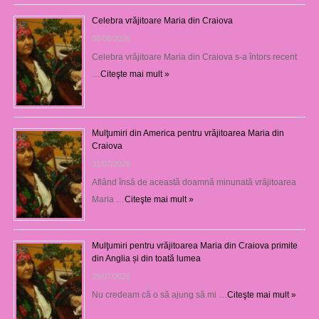
Celebra vrăjitoare Maria din Craiova
06/08/2026
Celebra vrăjitoare Maria din Craiova s-a întors recent
…
Citeşte mai mult »
Mulţumiri din America pentru vrăjitoarea Maria din
Craiova
31/07/2026
Aflând însă de această doamnă minunată vrăjitoarea
Maria …
Citeşte mai mult »
Mulţumiri pentru vrăjitoarea Maria din Craiova primite
din Anglia și din toată lumea
29/07/2026
Nu credeam că o să ajung să mi …
Citeşte mai mult »