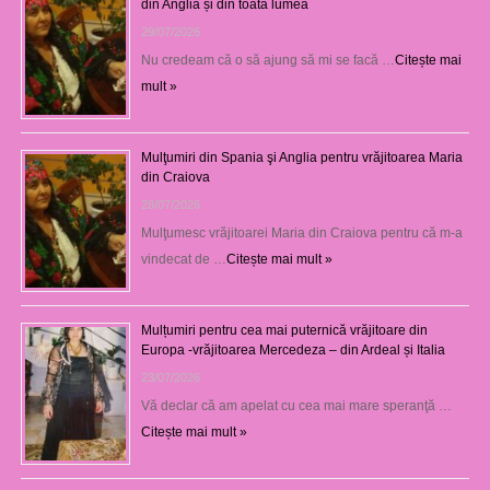
din Anglia și din toată lumea
29/07/2026
Nu credeam că o să ajung să mi se facă …
Citește mai
mult »
Mulţumiri din Spania şi Anglia pentru vrăjitoarea Maria
din Craiova
28/07/2026
Mulţumesc vrăjitoarei Maria din Craiova pentru că m-a
vindecat de …
Citește mai mult »
Mulțumiri pentru cea mai puternică vrăjitoare din
Europa -vrăjitoarea Mercedeza – din Ardeal și Italia
23/07/2026
Vă declar că am apelat cu cea mai mare speranţă …
Citește mai mult »