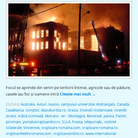
Focul se aprinde din senin pe teritorii întinse, agricole sau de pădure,
casele iau foc şi oamenii intră
Citește mai mult
→
Etichetat
Australia
,
Autun
,
Auxois
,
campusul universitar Andrainjato
,
Canada
,
Casablanca
,
complot
,
dezvaluiribiz.ro
,
Grecia
,
Incendii misterioase
,
incendii
stranii
,
mână criminală
,
Moirans - en - Montagne
,
Montreal
,
panica
,
Pantin
,
piromani
,
portalulvrajitoarelor.ro
,
S.U.A. Franţa
,
telejurnale.
,
victime
colaterale
,
Vincennes
,
vrajitoare-romania.com
,
vrajitoare-romania.ro
,
vrajitoareledinromania.com
,
vrajitoareonline.ro
,
www.international-