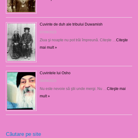
Cuvinte de duh ale tribului Duwamish
07/09/2023
Ziua şi noapte nu pot trăi împreună. Citește …
Citeşte
mai mult »
Cuvintele lui Osho
06/09/2023
Nu este nevoie să ştii unde mergi. Nu …
Citeşte mai
mult »
Căutare pe site