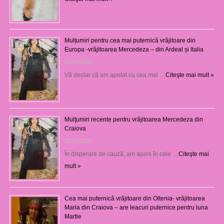
Mulțumiri pentru cea mai puternică vrăjitoare din
Europa -vrăjitoarea Mercedeza – din Ardeal și Italia
23/07/2026
Vă declar că am apelat cu cea mai …
Citeşte mai mult »
Mulţumiri recente pentru vrăjitoarea Mercedeza din
Craiova
22/07/2026
În disperare de cauză, am ajuns în cele …
Citeşte mai
mult »
Cea mai puternică vrăjitoare din Oltenia- vrăjitoarea
Maria din Craiova – are leacuri puternice pentru luna
Martie