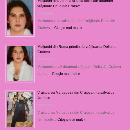
Mulțumiri din America și Italia adresate doamnei
vrăjitoare Delia din Craiova
07/08/2026
Mulţumesc din suflet doamnei vrăjitoare Delia din
Craiova …
Citeşte mai mult »
Mulţumiri din Roma primite de vrăjitoarea Delia din
Craiova
06/08/2026
Mulţumesc mult doamnei vrăjitoare Delia din Craiova
pentru …
Citeşte mai mult »
Vrăjitoarea Mercedeza din Craiova m-a salvat de
farmece
06/08/2026
Vrăjitoarea Mercedeza din Craiova m-a salvat de
farmecele …
Citeşte mai mult »