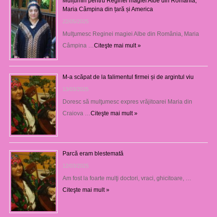
Mulțumiri pentru Reginei magiei Albe din România,
Maria Câmpina din țară și America
22/05/2025
Mulţumesc Reginei magiei Albe din România, Maria
Câmpina …
Citeşte mai mult »
M-a scăpat de la falimentul firmei și de argintul viu
13/03/2025
Doresc să mulţumesc expres vrăjitoarei Maria din
Craiova …
Citeşte mai mult »
Parcă eram blestemată
12/03/2025
Am fost la foarte mulţi doctori, vraci, ghicitoare, …
Citeşte mai mult »