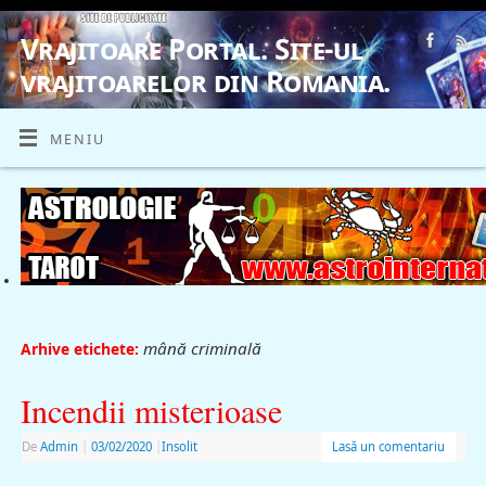
Vrajitoare Portal. Site-ul
vrajitoarelor din Romania.
VRAJITOARE, VRAJITOARELE, VRAJITOARE
MENIU
mână criminală
Arhive etichete:
Incendii misterioase
De
Admin
|
03/02/2020
|
Insolit
Lasă un comentariu