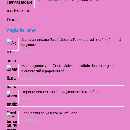
Magia in lume
Actrița americană Sarah Jessica Parker a avut o stră-străbunică
vrăjitoare
03/08/2021
Marele şaman zulu Credo Mutwa dezvăluie despre originea
extraterestră a poporului său
14/06/2021
Repartizarea teritorială a vrăjitoarelor în România
12/10/2020
Ecoturismul se va baza pe vrăjitorie
01/02/2019