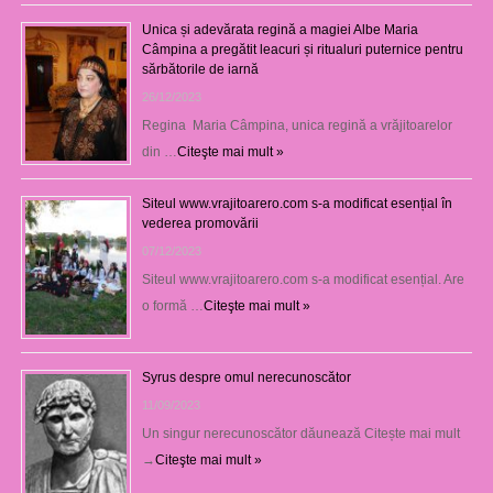
Unica și adevărata regină a magiei Albe Maria
Câmpina a pregătit leacuri și ritualuri puternice pentru
sărbătorile de iarnă
26/12/2023
Regina Maria Câmpina, unica regină a vrăjitoarelor
din …
Citeşte mai mult »
Siteul www.vrajitoarero.com s-a modificat esențial în
vederea promovării
07/12/2023
Siteul www.vrajitoarero.com s-a modificat esențial. Are
o formă …
Citeşte mai mult »
Syrus despre omul nerecunoscător
11/09/2023
Un singur nerecunoscător dăunează Citește mai mult
→
Citeşte mai mult »