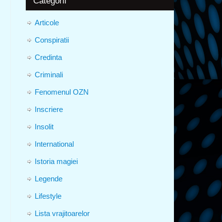
Categorii
Articole
Conspiratii
Credinta
Criminali
Fenomenul OZN
Inscriere
Insolit
International
Istoria magiei
Legende
Lifestyle
Lista vrajitoarelor