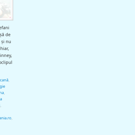
efani
şă de
 şi nu
hiar,
inney,
oclipul
icană
,
gie
na
,
ea
i
,
ania.ro
,