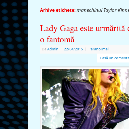
manechinul Taylor Kinn
Arhive etichete:
Lady Gaga este urmărită 
o fantomă
De
Admin
|
22/04/2015
|
Paranormal
Lasă un comenta