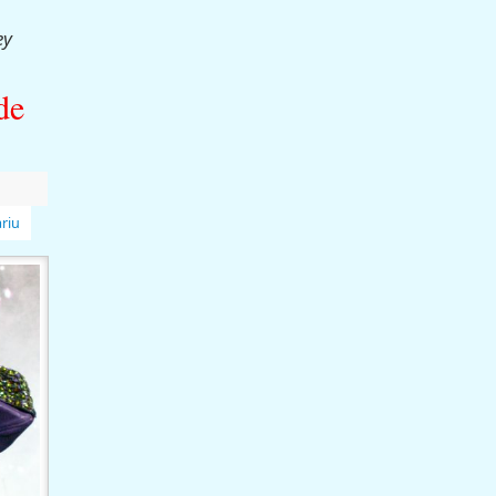
ey
de
riu