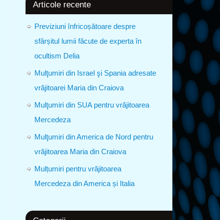
Articole recente
Previziuni înfricoșătoare despre
sfârșitul lumii făcute de experta în
ocultism Delia
Mulţumiri din Israel şi Spania adresate
vrăjitoarei Maria din Craiova
Mulţumiri din SUA pentru vrăjitoarea
Mercedeza
Mulţumiri din America de Nord pentru
vrăjitoarea Maria din Craiova
Mulțumiri pentru vrăjitoarea
Mercedeza din America și Italia