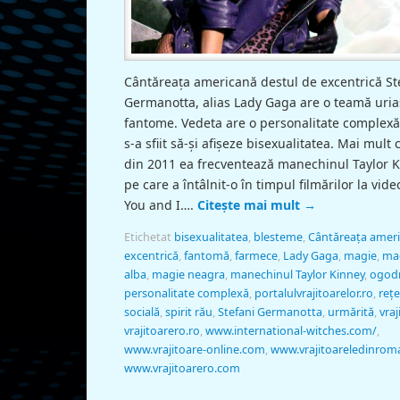
Cântăreaţa americană destul de excentrică St
Germanotta, alias Lady Gaga are o teamă uria
fantome. Vedeta are o personalitate complexă
s-a sfiit să-şi afişeze bisexualitatea. Mai mult c
din 2011 ea frecventează manechinul Taylor K
pe care a întâlnit-o în timpul filmărilor la vide
You and I….
Citește mai mult
→
Etichetat
bisexualitatea
,
blesteme
,
Cântăreaţa amer
excentrică
,
fantomă
,
farmece
,
Lady Gaga
,
magie
,
ma
alba
,
magie neagra
,
manechinul Taylor Kinney
,
ogod
personalitate complexă
,
portalulvrajitoarelor.ro
,
reţ
socială
,
spirit rău
,
Stefani Germanotta
,
urmărită
,
vraj
vrajitoarero.ro
,
www.international-witches.com/
,
www.vrajitoare-online.com
,
www.vrajitoareledinrom
www.vrajitoarero.com