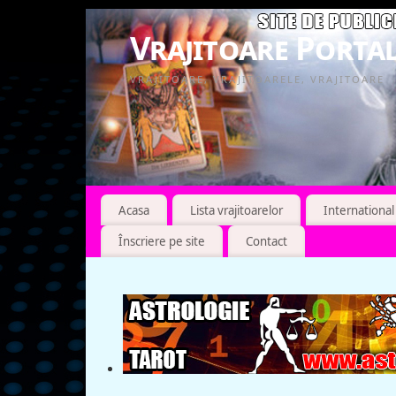
Vrajitoare Portal
VRAJITOARE, VRAJITOARELE, VRAJITOARE
Acasa
Lista vrajitoarelor
International
Înscriere pe site
Contact