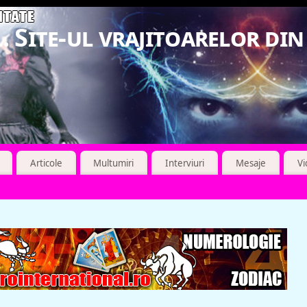
. Site-ul vrajitoarelor di
Articole
Multumiri
Interviuri
Mesaje
V