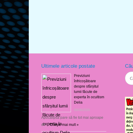
Ultimele articole postate
Cău
Previziuni
înfricoșătoare
despre sfârșitul
lumii făcute de
experta în ocultism
Delia
08/08/2026
Apocalipsa pare să fie tot mai aproape
de …
Citeşte mai mult »