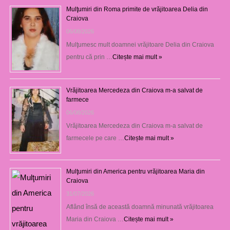
Mulţumiri din Roma primite de vrăjitoarea Delia din
Craiova
06/08/2026
Mulţumesc mult doamnei vrăjitoare Delia din Craiova
pentru că prin …
Citește mai mult »
Vrăjitoarea Mercedeza din Craiova m-a salvat de
farmece
06/08/2026
Vrăjitoarea Mercedeza din Craiova m-a salvat de
farmecele pe care …
Citește mai mult »
Mulţumiri din America pentru vrăjitoarea Maria din
Craiova
31/07/2026
Aflând însă de această doamnă minunată vrăjitoarea
Maria din Craiova …
Citește mai mult »