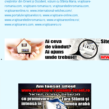
creștinilor din Orient și Occident
,
viziuni cu Sfânta Maria
,
vrajitoare-
romania.com
,
vrajitoare-romania.ro
,
vrajitoareledinromania.com
,
vrajitoareonline.ro
,
www.international-witches.com/
,
www.portalulvrajitoarelor.ro
,
www.vrajitoare-online.com
,
www.vrajitoareledinromania.ro
,
www.vrajitoareonline.ro/
,
www.vrajitoarero.com
,
www.vrajitoarero.ro