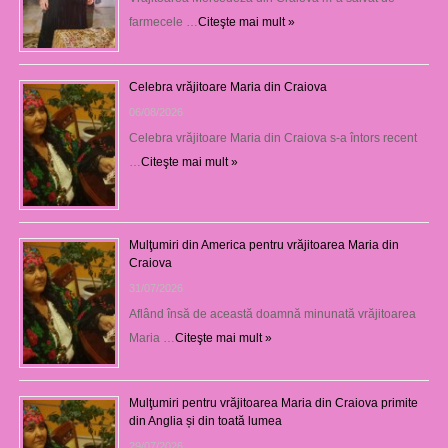
farmecele …
Citeşte mai mult »
Celebra vrăjitoare Maria din Craiova
06/08/2026
Celebra vrăjitoare Maria din Craiova s-a întors recent
…
Citeşte mai mult »
Mulţumiri din America pentru vrăjitoarea Maria din
Craiova
31/07/2026
Aflând însă de această doamnă minunată vrăjitoarea
Maria …
Citeşte mai mult »
Mulţumiri pentru vrăjitoarea Maria din Craiova primite
din Anglia și din toată lumea
29/07/2026