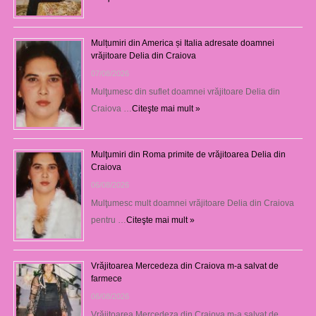
Mulțumiri din America și Italia adresate doamnei
vrăjitoare Delia din Craiova
07/08/2026
Mulţumesc din suflet doamnei vrăjitoare Delia din
Craiova …
Citeşte mai mult »
Mulţumiri din Roma primite de vrăjitoarea Delia din
Craiova
06/08/2026
Mulţumesc mult doamnei vrăjitoare Delia din Craiova
pentru …
Citeşte mai mult »
Vrăjitoarea Mercedeza din Craiova m-a salvat de
farmece
06/08/2026
Vrăjitoarea Mercedeza din Craiova m-a salvat de