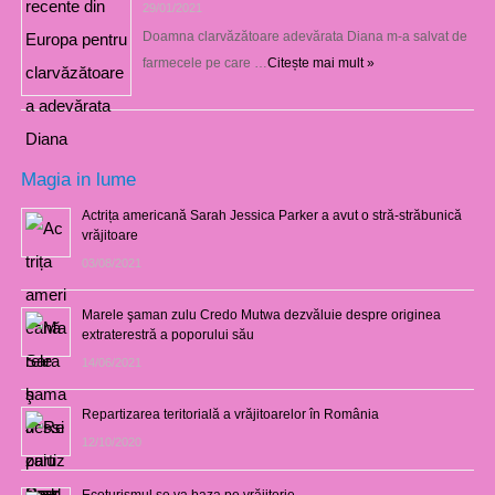
29/01/2021
Doamna clarvăzătoare adevărata Diana m-a salvat de
farmecele pe care …
Citește mai mult »
Magia in lume
Actrița americană Sarah Jessica Parker a avut o stră-străbunică
vrăjitoare
03/08/2021
Marele şaman zulu Credo Mutwa dezvăluie despre originea
extraterestră a poporului său
14/06/2021
Repartizarea teritorială a vrăjitoarelor în România
12/10/2020
Ecoturismul se va baza pe vrăjitorie