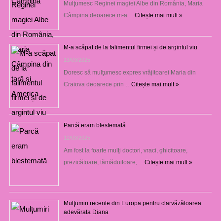
Mulţumesc Reginei magiei Albe din România, Maria
Câmpina deoarece m-a …
Citește mai mult »
M-a scăpat de la falimentul firmei și de argintul viu
13/03/2025
Doresc să mulţumesc expres vrăjitoarei Maria din
Craiova deoarece prin …
Citește mai mult »
Parcă eram blestemată
12/03/2025
Am fost la foarte mulţi doctori, vraci, ghicitoare,
prezicătoare, tămăduitoare, …
Citește mai mult »
Mulţumiri recente din Europa pentru clarvăzătoarea
adevărata Diana