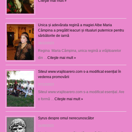
Citeşte mai mult »
Unica și adevărata regină a magiei Albe Maria
Câmpina a pregătit leacuri și ritualuri puternice pentru
sărbătorile de iarnă
26/12/2023
Regina Maria Câmpina, unica regină a vrăjitoarelor
din …
Citeşte mai mult »
Siteul www.vrajitoarero.com s-a modificat esențial în
vederea promovării
07/12/2023
Siteul www.vrajitoarero.com s-a modificat esențial. Are
o formă …
Citeşte mai mult »
Syrus despre omul nerecunoscător
11/09/2023