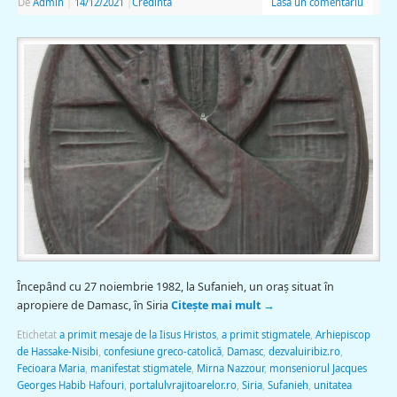
De
Admin
|
14/12/2021
|
Credinta
Lasă un comentariu
Începând cu 27 noiembrie 1982, la Sufanieh, un oraş situat în
apropiere de Damasc, în Siria
Citește mai mult
→
Etichetat
a primit mesaje de la Iisus Hristos
,
a primit stigmatele
,
Arhiepiscop
de Hassake-Nisibi
,
confesiune greco-catolică
,
Damasc
,
dezvaluiribiz.ro
,
Fecioara Maria
,
manifestat stigmatele
,
Mirna Nazzour
,
monseniorul Jacques
Georges Habib Hafouri
,
portalulvrajitoarelor.ro
,
Siria
,
Sufanieh
,
unitatea