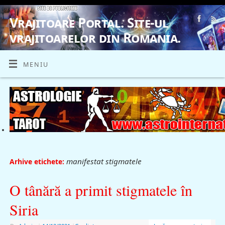
Vrajitoare Portal. Site-ul
vrajitoarelor din Romania.
VRAJITOARE, VRAJITOARELE, VRAJITOARE
MENIU
manifestat stigmatele
Arhive etichete:
O tânără a primit stigmatele în
Siria