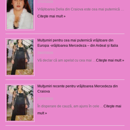
27/07/2026
Vrăjitoarea Delia din Craiova este cea mai puternică …
Citeşte mai mult »
Mulțumiri pentru cea mai puternică vrăjitoare din
Europa -vrăjitoarea Mercedeza – din Ardeal și Italia
23/07/2026
Vă declar că am apelat cu cea mai …
Citeşte mai mult »
Mulţumiri recente pentru vrăjitoarea Mercedeza din
Craiova
22/07/2026
În disperare de cauză, am ajuns în cele …
Citeşte mai
mult »