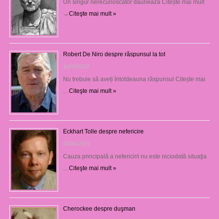
Un singur nerecunoscător dăunează Citește mai mult
→
Citeşte mai mult »
Robert De Niro despre răspunsul la tot
10/09/2023
Nu trebuie să aveți întotdeauna răspunsul Citește mai
…
Citeşte mai mult »
Eckhart Tolle despre nefericire
09/09/2023
Cauza principală a nefericirii nu este niciodată situaţia
…
Citeşte mai mult »
Cherockee despre duşman