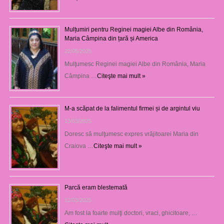
Mulțumiri pentru Reginei magiei Albe din România,
Maria Câmpina din țară și America
22/05/2025
Mulţumesc Reginei magiei Albe din România, Maria
Câmpina …
Citeşte mai mult »
M-a scăpat de la falimentul firmei și de argintul viu
13/03/2025
Doresc să mulţumesc expres vrăjitoarei Maria din
Craiova …
Citeşte mai mult »
Parcă eram blestemată
12/03/2025
Am fost la foarte mulţi doctori, vraci, ghicitoare, …