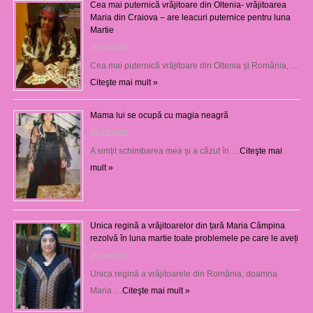
Cea mai puternică vrăjitoare din Oltenia- vrăjitoarea
Maria din Craiova – are leacuri puternice pentru luna
Martie
25/03/2026
Cea mai puternică vrăjitoare din Oltenia și România, …
Citeşte mai mult »
Mama lui se ocupă cu magia neagră
05/12/2025
A simțit schimbarea mea şi a căzut în …
Citeşte mai
mult »
Unica regină a vrăjitoarelor din țară Maria Câmpina
rezolvă în luna martie toate problemele pe care le aveți
25/09/2025
Unica regină a vrăjitoarele din România, doamna
Maria …
Citeşte mai mult »