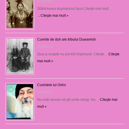
08/09/2023
Slăbiciunea duşmanului face Citește mai mult
→
Citeşte mai mult »
Cuvinte de duh ale tribului Duwamish
07/09/2023
Ziua şi noapte nu pot trăi împreună. Citește …
Citeşte
mai mult »
Cuvintele lui Osho
06/09/2023
Nu este nevoie să ştii unde mergi. Nu …
Citeşte mai
mult »