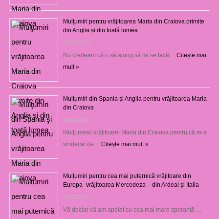
Mulţumiri pentru vrăjitoarea Maria din Craiova primite
din Anglia și din toată lumea
29/07/2026
Nu credeam că o să ajung să mi se facă …
Citește mai
mult »
Mulţumiri din Spania şi Anglia pentru vrăjitoarea Maria
din Craiova
28/07/2026
Mulţumesc vrăjitoarei Maria din Craiova pentru că m-a
vindecat de …
Citește mai mult »
Mulțumiri pentru cea mai puternică vrăjitoare din
Europa -vrăjitoarea Mercedeza – din Ardeal și Italia
23/07/2026
Vă declar că am apelat cu cea mai mare speranţă …