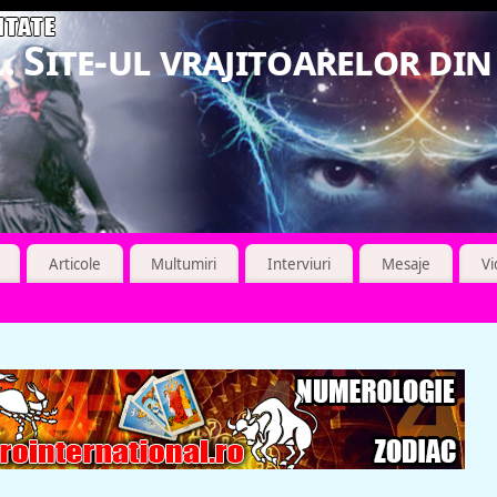
. Site-ul vrajitoarelor di
Articole
Multumiri
Interviuri
Mesaje
V