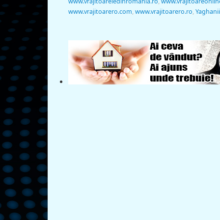
www.vrajitoareledinromania.ro
,
www.vrajitoareonlin
www.vrajitoarero.com
,
www.vrajitoarero.ro
,
Yaghanii