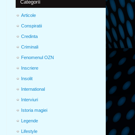
Categorii
Articole
Conspiratii
Credinta
Criminali
Fenomenul OZN
Inscriere
Insolit
International
Interviuri
Istoria magiei
Legende
Lifestyle