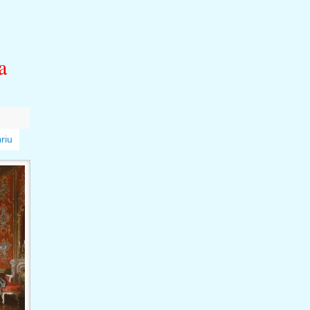
a
riu