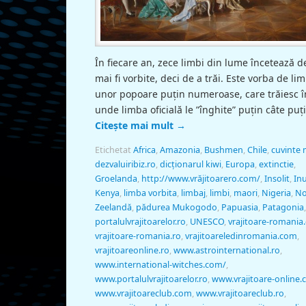
În fiecare an, zece limbi din lume încetează d
mai fi vorbite, deci de a trăi. Este vorba de lim
unor popoare puţin numeroase, care trăiesc în
unde limba oficială le ”înghite” puţin câte puţ
Citește mai mult
→
Etichetat
Africa
,
Amazonia
,
Bushmen
,
Chile
,
cuvinte 
dezvaluiribiz.ro
,
dicţionarul kiwi
,
Europa
,
extinctie
,
Groelanda
,
http://www.vrăjitoarero.com/
,
Insolit
,
Inu
Kenya
,
limba vorbita
,
limbaj
,
limbi
,
maori
,
Nigeria
,
N
Zeelandă
,
pădurea Mukogodo
,
Papuasia
,
Patagonia
,
portalulvrajitoarelor.ro
,
UNESCO
,
vrajitoare-romania
vrajitoare-romania.ro
,
vrajitoareledinromania.com
,
vrajitoareonline.ro
,
www.astrointernational.ro
,
www.international-witches.com/
,
www.portalulvrajitoarelor.ro
,
www.vrajitoare-online
www.vrajitoareclub.com
,
www.vrajitoareclub.ro
,