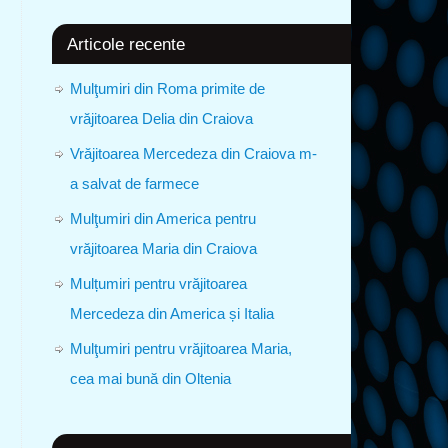
Articole recente
Mulţumiri din Roma primite de
vrăjitoarea Delia din Craiova
Vrăjitoarea Mercedeza din Craiova m-
a salvat de farmece
Mulţumiri din America pentru
vrăjitoarea Maria din Craiova
Mulțumiri pentru vrăjitoarea
Mercedeza din America și Italia
Mulţumiri pentru vrăjitoarea Maria,
cea mai bună din Oltenia