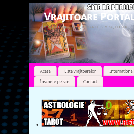
Vrajitoare Portal
VRAJITOARE, VRAJITOARELE, VRAJITOARE
Acasa
Lista vrajitoarelor
International
Înscriere pe site
Contact