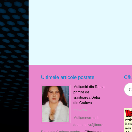
Ultimele articole postate
Cău
Mulţumiri din Roma
primite de
vrăjitoarea Delia
din Craiova
31/07/2026
Mulţumesc mult
doamnei vrăjitoare
Delia din Craiova pentru …
Citeşte mai