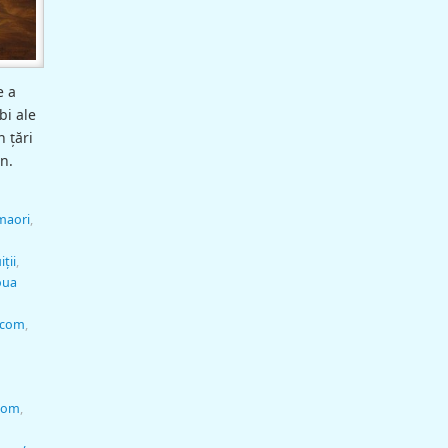
e a
bi ale
 ţări
in.
maori
,
iţii
,
oua
.com
,
.com
,