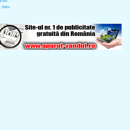
e.ro/
,
,
Yaku