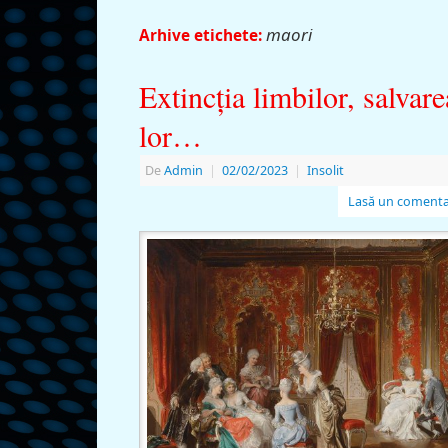
maori
Arhive etichete:
Extincţia limbilor, salvare
lor…
De
Admin
|
02/02/2023
|
Insolit
Lasă un comenta