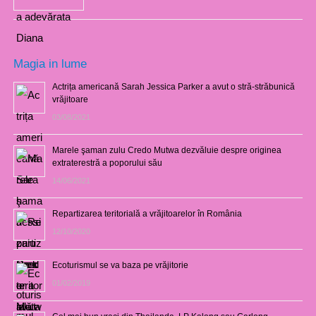
Magia in lume
Actrița americană Sarah Jessica Parker a avut o stră-străbunică
vrăjitoare
03/08/2021
Marele şaman zulu Credo Mutwa dezvăluie despre originea
extraterestră a poporului său
14/06/2021
Repartizarea teritorială a vrăjitoarelor în România
12/10/2020
Ecoturismul se va baza pe vrăjitorie
01/02/2019