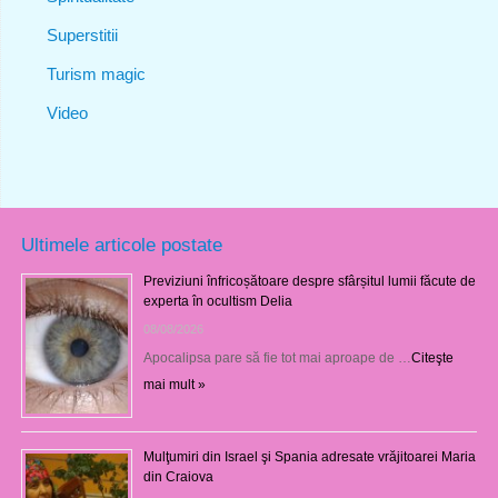
Superstitii
Turism magic
Video
Ultimele articole postate
Previziuni înfricoșătoare despre sfârșitul lumii făcute de
experta în ocultism Delia
08/08/2026
Apocalipsa pare să fie tot mai aproape de …
Citeşte
mai mult »
Mulţumiri din Israel şi Spania adresate vrăjitoarei Maria
din Craiova