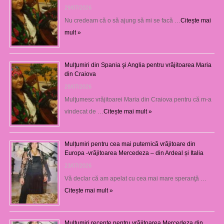
29/07/2026
Nu credeam că o să ajung să mi se facă …
Citește mai
mult »
Mulţumiri din Spania şi Anglia pentru vrăjitoarea Maria
din Craiova
28/07/2026
Mulţumesc vrăjitoarei Maria din Craiova pentru că m-a
vindecat de …
Citește mai mult »
Mulțumiri pentru cea mai puternică vrăjitoare din
Europa -vrăjitoarea Mercedeza – din Ardeal și Italia
23/07/2026
Vă declar că am apelat cu cea mai mare speranţă …
Citește mai mult »
Mulţumiri recente pentru vrăjitoarea Mercedeza din