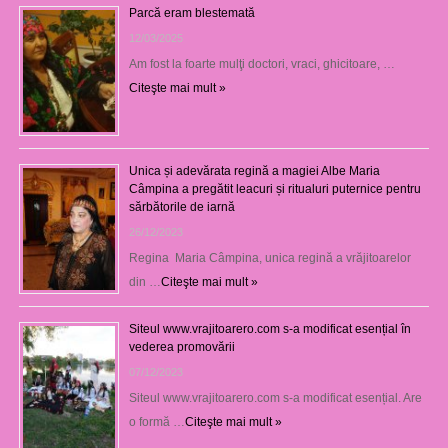
Parcă eram blestemată
12/03/2025
Am fost la foarte mulţi doctori, vraci, ghicitoare, …
Citeşte mai mult »
Unica și adevărata regină a magiei Albe Maria
Câmpina a pregătit leacuri și ritualuri puternice pentru
sărbătorile de iarnă
26/12/2023
Regina Maria Câmpina, unica regină a vrăjitoarelor
din …
Citeşte mai mult »
Siteul www.vrajitoarero.com s-a modificat esențial în
vederea promovării
07/12/2023
Siteul www.vrajitoarero.com s-a modificat esențial. Are
o formă …
Citeşte mai mult »