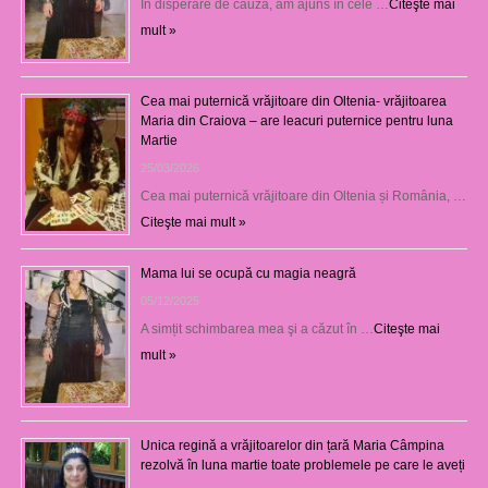
În disperare de cauză, am ajuns în cele …
Citeşte mai
mult »
Cea mai puternică vrăjitoare din Oltenia- vrăjitoarea
Maria din Craiova – are leacuri puternice pentru luna
Martie
25/03/2026
Cea mai puternică vrăjitoare din Oltenia și România, …
Citeşte mai mult »
Mama lui se ocupă cu magia neagră
05/12/2025
A simțit schimbarea mea şi a căzut în …
Citeşte mai
mult »
Unica regină a vrăjitoarelor din țară Maria Câmpina
rezolvă în luna martie toate problemele pe care le aveți