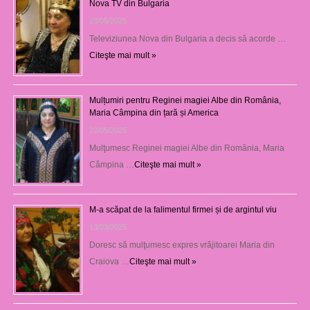
Nova TV din Bulgaria
23/05/2025
Televiziunea Nova din Bulgaria a decis să acorde …
Citeşte mai mult »
Mulțumiri pentru Reginei magiei Albe din România,
Maria Câmpina din țară și America
22/05/2025
Mulţumesc Reginei magiei Albe din România, Maria
Câmpina …
Citeşte mai mult »
M-a scăpat de la falimentul firmei și de argintul viu
13/03/2025
Doresc să mulţumesc expres vrăjitoarei Maria din
Craiova …
Citeşte mai mult »