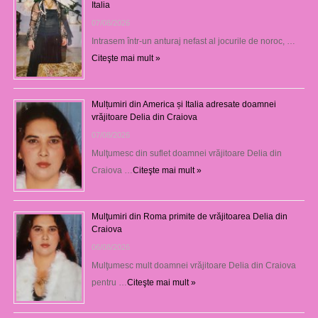
Italia
07/08/2026
Intrasem într-un anturaj nefast al jocurile de noroc, …
Citeşte mai mult »
Mulțumiri din America și Italia adresate doamnei
vrăjitoare Delia din Craiova
07/08/2026
Mulţumesc din suflet doamnei vrăjitoare Delia din
Craiova …
Citeşte mai mult »
Mulţumiri din Roma primite de vrăjitoarea Delia din
Craiova
06/08/2026
Mulţumesc mult doamnei vrăjitoare Delia din Craiova
pentru …
Citeşte mai mult »