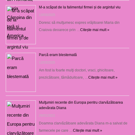
M-a scăpat de la falimentul firmei și de argintul viu
13/03/2025
Doresc să mulţumesc expres vrăjitoarei Maria din
Craiova deoarece prin …
Citește mai mult »
Parcă eram blestemată
12/03/2025
Am fost la foarte mulţi doctori, vraci, ghicitoare,
prezicătoare, tămăduitoare, …
Citește mai mult »
Mulţumiri recente din Europa pentru clarvăzătoarea
adevărata Diana
29/01/2021
Doamna clarvăzătoare adevărata Diana m-a salvat de
farmecele pe care …
Citește mai mult »