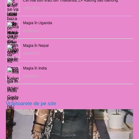
Cel mai bun vraci din Thailanda, LP Kalong sau Garlong
03/04/2018
Magia în Uganda
28/02/2017
Magia în Nepal
26/02/2017
Magia în India
23/02/2017
Vrăjitoarele de pe site