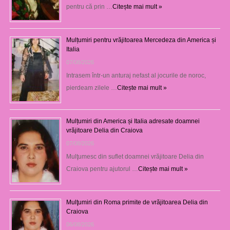
pentru că prin …
Citește mai mult »
Mulțumiri pentru vrăjitoarea Mercedeza din America și
Italia
07/08/2026
Intrasem într-un anturaj nefast al jocurile de noroc,
pierdeam zilele …
Citește mai mult »
Mulțumiri din America și Italia adresate doamnei
vrăjitoare Delia din Craiova
07/08/2026
Mulţumesc din suflet doamnei vrăjitoare Delia din
Craiova pentru ajutorul …
Citește mai mult »
Mulţumiri din Roma primite de vrăjitoarea Delia din
Craiova
06/08/2026