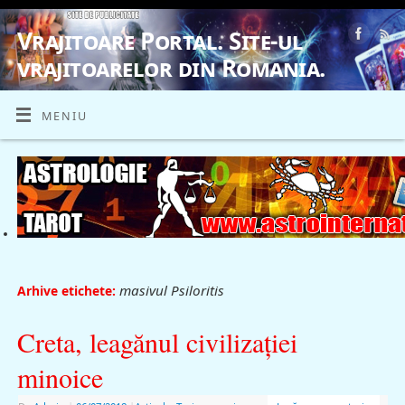
Vrajitoare Portal. Site-ul
vrajitoarelor din Romania.
VRAJITOARE, VRAJITOARELE, VRAJITOARE
MENIU
masivul Psiloritis
Arhive etichete:
Creta, leagănul civilizaţiei
minoice