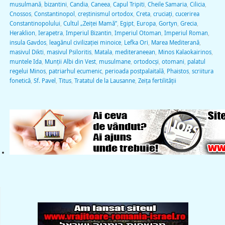
musulmană
,
bizantini
,
Candia
,
Caneea
,
Capul Tripiti
,
Cheile Samaria
,
Cilicia
,
Cnossos
,
Constantinopol
,
creştinismul ortodox
,
Creta
,
cruciaţi
,
cucerirea
Constantinopolului
,
Cultul „Zeiţei Mamă”
,
Egipt
,
Europa
,
Gortyn
,
Grecia
,
Heraklion
,
Ierapetra
,
Imperiul Bizantin
,
Imperiul Otoman
,
Imperiul Roman
,
insula Gavdos
,
leagănul civilizaţiei minoice
,
Lefka Ori
,
Marea Mediterană
,
masivul Dikti
,
masivul Psiloritis
,
Matala
,
mediteraneean
,
Minos Kalaokairinos
,
muntele Ida
,
Munţii Albi din Vest
,
musulmane
,
ortodocși
,
otomani
,
palatul
regelui Minos
,
patriarhul ecumenic
,
perioada postpalaitală
,
Phaistos
,
scriitura
fonetică
,
Sf. Pavel
,
Titus
,
Tratatul de la Lausanne
,
Zeiţa fertilităţii