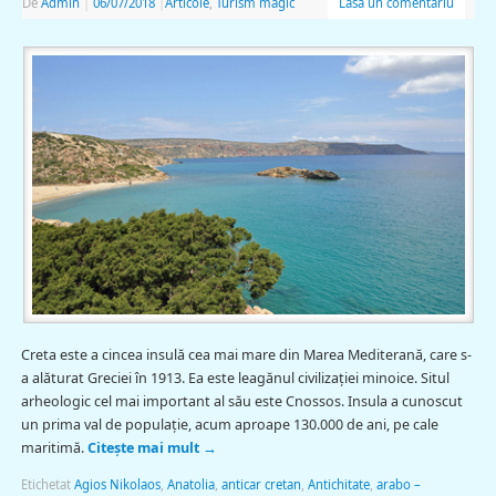
De
Admin
|
06/07/2018
|
Articole
,
Turism magic
Lasă un comentariu
Creta este a cincea insulă cea mai mare din Marea Mediterană, care s-
a alăturat Greciei în 1913. Ea este leagănul civilizaţiei minoice. Situl
arheologic cel mai important al său este Cnossos. Insula a cunoscut
un prima val de populaţie, acum aproape 130.000 de ani, pe cale
maritimă.
Citește mai mult
→
Etichetat
Agios Nikolaos
,
Anatolia
,
anticar cretan
,
Antichitate
,
arabo –