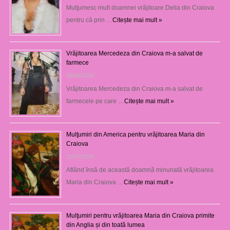
Mulţumesc mult doamnei vrăjitoare Delia din Craiova
pentru că prin …
Citește mai mult »
Vrăjitoarea Mercedeza din Craiova m-a salvat de
farmece
06/08/2026
Vrăjitoarea Mercedeza din Craiova m-a salvat de
farmecele pe care …
Citește mai mult »
Mulţumiri din America pentru vrăjitoarea Maria din
Craiova
31/07/2026
Aflând însă de această doamnă minunată vrăjitoarea
Maria din Craiova …
Citește mai mult »
Mulţumiri pentru vrăjitoarea Maria din Craiova primite
din Anglia și din toată lumea