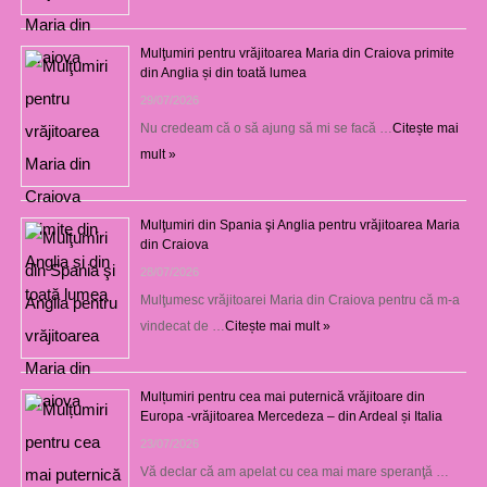
Mulţumiri pentru vrăjitoarea Maria din Craiova primite
din Anglia și din toată lumea
29/07/2026
Nu credeam că o să ajung să mi se facă …
Citește mai
mult »
Mulţumiri din Spania şi Anglia pentru vrăjitoarea Maria
din Craiova
28/07/2026
Mulţumesc vrăjitoarei Maria din Craiova pentru că m-a
vindecat de …
Citește mai mult »
Mulțumiri pentru cea mai puternică vrăjitoare din
Europa -vrăjitoarea Mercedeza – din Ardeal și Italia
23/07/2026
Vă declar că am apelat cu cea mai mare speranţă …