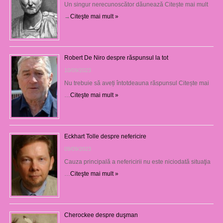
Un singur nerecunoscător dăunează Citește mai mult
→
Citeşte mai mult »
Robert De Niro despre răspunsul la tot
10/09/2023
Nu trebuie să aveți întotdeauna răspunsul Citește mai
…
Citeşte mai mult »
Eckhart Tolle despre nefericire
09/09/2023
Cauza principală a nefericirii nu este niciodată situaţia
…
Citeşte mai mult »
Cherockee despre duşman