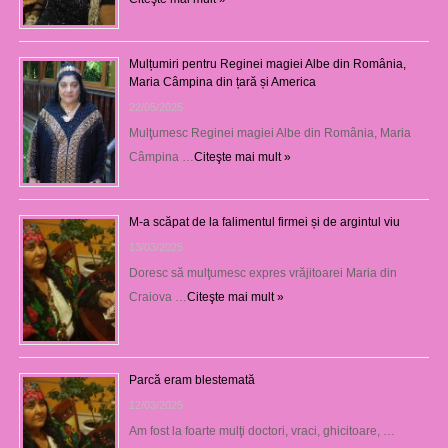
Mulțumiri pentru Reginei magiei Albe din România,
Maria Câmpina din țară și America
22/05/2025
Mulţumesc Reginei magiei Albe din România, Maria
Câmpina …
Citeşte mai mult »
M-a scăpat de la falimentul firmei și de argintul viu
13/03/2025
Doresc să mulţumesc expres vrăjitoarei Maria din
Craiova …
Citeşte mai mult »
Parcă eram blestemată
12/03/2025
Am fost la foarte mulţi doctori, vraci, ghicitoare, …