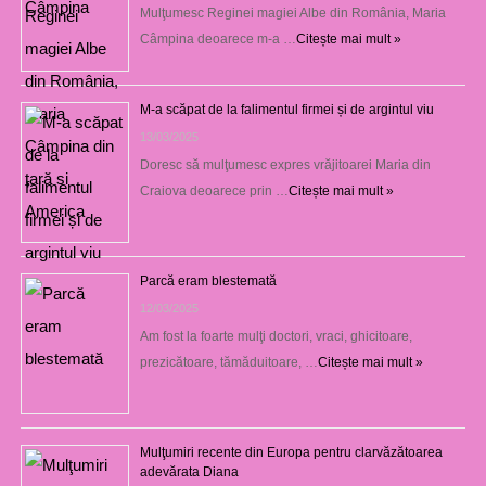
Mulţumesc Reginei magiei Albe din România, Maria
Câmpina deoarece m-a …
Citește mai mult »
M-a scăpat de la falimentul firmei și de argintul viu
13/03/2025
Doresc să mulţumesc expres vrăjitoarei Maria din
Craiova deoarece prin …
Citește mai mult »
Parcă eram blestemată
12/03/2025
Am fost la foarte mulţi doctori, vraci, ghicitoare,
prezicătoare, tămăduitoare, …
Citește mai mult »
Mulţumiri recente din Europa pentru clarvăzătoarea
adevărata Diana