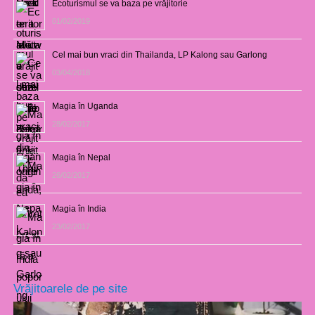
Ecoturismul se va baza pe vrăjitorie
01/02/2019
Cel mai bun vraci din Thailanda, LP Kalong sau Garlong
03/04/2018
Magia în Uganda
28/02/2017
Magia în Nepal
26/02/2017
Magia în India
23/02/2017
Vrăjitoarele de pe site