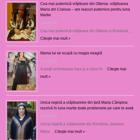
Cea mai puternică vrăjitoare din Oltenia- vrăjitoarea
Maria din Craiova – are leacuri puternice pentru luna
Martie
25/03/2026
Cea mai puternică vrăjitoare din Oltenia și România, …
Citeşte mai mult »
Mama lui se ocupă cu magia neagră
05/12/2025
A simțit schimbarea mea şi a căzut în …
Citeşte mai
mult »
Unica regină a vrăjitoarelor din țară Maria Câmpina
rezolvă în luna martie toate problemele pe care le aveți
25/09/2025
Unica regină a vrăjitoarele din România, doamna
Maria …
Citeşte mai mult »