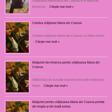
Vrăjitoarea Mercedeza din Craiova m-a salvat de
farmecele …
Citeşte mai mult »
Celebra vrăjitoare Maria din Craiova
06/08/2026
Celebra vrăjitoare Maria din Craiova s-a întors recent
…
Citeşte mai mult »
Mulţumiri din America pentru vrăjitoarea Maria din
Craiova
31/07/2026
Aflând însă de această doamnă minunată vrăjitoarea
Maria …
Citeşte mai mult »
Mulţumiri pentru vrăjitoarea Maria din Craiova primite
din Anglia și din toată lumea