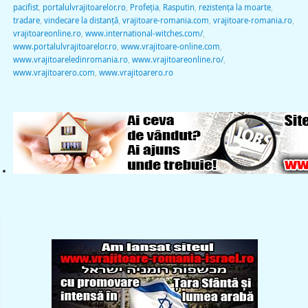
pacifist
,
portalulvrajitoarelor.ro
,
Profeţia
,
Rasputin
,
rezistenţa la moarte
,
tradare
,
vindecare la distanţă
,
vrajitoare-romania.com
,
vrajitoare-romania.ro
,
vrajitoareonline.ro
,
www.international-witches.com/
,
www.portalulvrajitoarelor.ro
,
www.vrajitoare-online.com
,
www.vrajitoareledinromania.ro
,
www.vrajitoareonline.ro/
,
www.vrajitoarero.com
,
www.vrajitoarero.ro