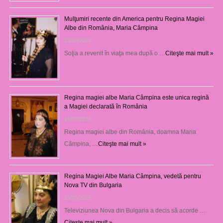
Mulţumiri recente din America pentru Regina Magiei
Albe din România, Maria Câmpina
23/08/2025
Soţia a revenit în viaţa mea după o …
Citeşte mai mult »
Regina magiei albe Maria Câmpina este unica regină
a Magiei declarată în România
16/07/2025
Regina magiei albe din România, doamna Maria
Câmpina, …
Citeşte mai mult »
Regina Magiei Albe Maria Câmpina, vedetă pentru
Nova TV din Bulgaria
23/05/2025
Televiziunea Nova din Bulgaria a decis să acorde …
Citeşte mai mult »