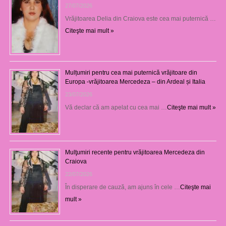
27/07/2026
Vrăjitoarea Delia din Craiova este cea mai puternică …
Citeşte mai mult »
Mulțumiri pentru cea mai puternică vrăjitoare din
Europa -vrăjitoarea Mercedeza – din Ardeal și Italia
23/07/2026
Vă declar că am apelat cu cea mai …
Citeşte mai mult »
Mulţumiri recente pentru vrăjitoarea Mercedeza din
Craiova
22/07/2026
În disperare de cauză, am ajuns în cele …
Citeşte mai
mult »