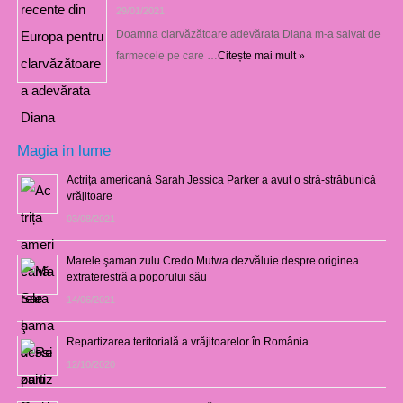
29/01/2021
Doamna clarvăzătoare adevărata Diana m-a salvat de
farmecele pe care …
Citește mai mult »
Magia in lume
Actrița americană Sarah Jessica Parker a avut o stră-străbunică
vrăjitoare
03/08/2021
Marele şaman zulu Credo Mutwa dezvăluie despre originea
extraterestră a poporului său
14/06/2021
Repartizarea teritorială a vrăjitoarelor în România
12/10/2020