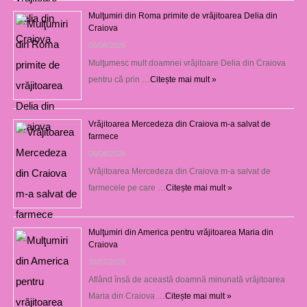
Mulţumiri din Roma primite de vrăjitoarea Delia din
Craiova
06/08/2026
Mulţumesc mult doamnei vrăjitoare Delia din Craiova
pentru că prin …
Citește mai mult »
Vrăjitoarea Mercedeza din Craiova m-a salvat de
farmece
06/08/2026
Vrăjitoarea Mercedeza din Craiova m-a salvat de
farmecele pe care …
Citește mai mult »
Mulţumiri din America pentru vrăjitoarea Maria din
Craiova
31/07/2026
Aflând însă de această doamnă minunată vrăjitoarea
Maria din Craiova …
Citește mai mult »