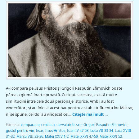
A-i compara pe Iisus Hristos şi Grigori Rasputin Efimovich poate
părea o glumă foarte proastă. Cu toate acestea, există multe
similitudini între cele două personaje istorice. Ambii au fost
vindecători, şi au folosit acest har pentru a stabili influenţa lor. Mai rar,
ni se spune, cei doi au vindecat cel…
Citește mai mult
→
Etichetat
comparatie
,
credinta
,
dezvaluiribiz.ro
,
Grigori Rasputin Efimovich
,
gustul pentru vin
,
Iisus
,
Iisus Hristos
,
Ioan IV 47-53
,
Luca VII 33-34
,
Luca XVIII
31-32
,
Marcu VIII 22-26
,
Matei XXIV 1-2
,
Matei XXVI 47-50
,
Matei XXVI 52
,