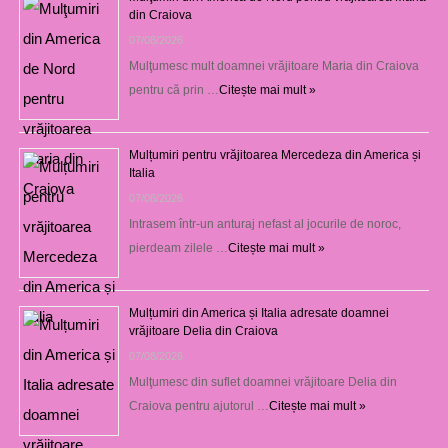
din Craiova
07/08/2026
Mulţumesc mult doamnei vrăjitoare Maria din Craiova
pentru că prin …
Citește mai mult »
Mulțumiri pentru vrăjitoarea Mercedeza din America și
Italia
07/08/2026
Intrasem într-un anturaj nefast al jocurile de noroc,
pierdeam zilele …
Citește mai mult »
Mulțumiri din America și Italia adresate doamnei
vrăjitoare Delia din Craiova
07/08/2026
Mulţumesc din suflet doamnei vrăjitoare Delia din
Craiova pentru ajutorul …
Citește mai mult »