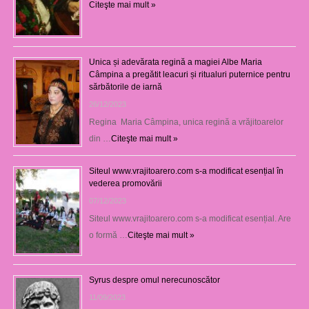
Citeşte mai mult »
Unica și adevărata regină a magiei Albe Maria
Câmpina a pregătit leacuri și ritualuri puternice pentru
sărbătorile de iarnă
26/12/2023
Regina Maria Câmpina, unica regină a vrăjitoarelor
din …
Citeşte mai mult »
Siteul www.vrajitoarero.com s-a modificat esențial în
vederea promovării
07/12/2023
Siteul www.vrajitoarero.com s-a modificat esențial. Are
o formă …
Citeşte mai mult »
Syrus despre omul nerecunoscător
11/09/2023