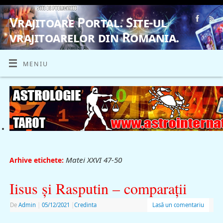
Vrajitoare Portal. Site-ul
vrajitoarelor din Romania.
VRAJITOARE, VRAJITOARELE, VRAJITOARE
MENIU
Matei XXVI 47-50
Arhive etichete:
Iisus şi Rasputin – comparaţii
De
Admin
|
05/12/2021
|
Credinta
Lasă un comentariu