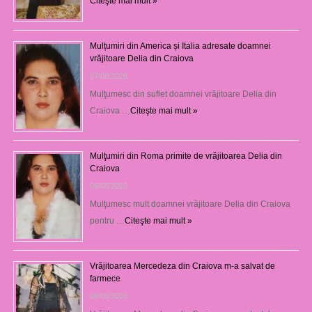
Citeşte mai mult »
Mulțumiri din America și Italia adresate doamnei
vrăjitoare Delia din Craiova
07/08/2026
Mulţumesc din suflet doamnei vrăjitoare Delia din
Craiova …
Citeşte mai mult »
Mulţumiri din Roma primite de vrăjitoarea Delia din
Craiova
06/08/2026
Mulţumesc mult doamnei vrăjitoare Delia din Craiova
pentru …
Citeşte mai mult »
Vrăjitoarea Mercedeza din Craiova m-a salvat de
farmece
06/08/2026