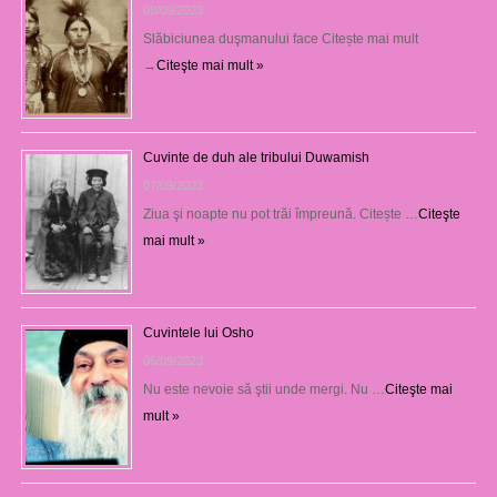
08/09/2023
Slăbiciunea duşmanului face Citește mai mult
→
Citeşte mai mult »
Cuvinte de duh ale tribului Duwamish
07/09/2023
Ziua şi noapte nu pot trăi împreună. Citește …
Citeşte
mai mult »
Cuvintele lui Osho
06/09/2023
Nu este nevoie să ştii unde mergi. Nu …
Citeşte mai
mult »