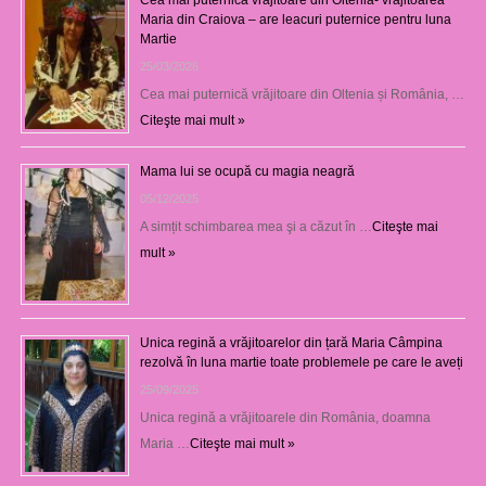
Maria din Craiova – are leacuri puternice pentru luna
Martie
25/03/2026
Cea mai puternică vrăjitoare din Oltenia și România, …
Citeşte mai mult »
Mama lui se ocupă cu magia neagră
05/12/2025
A simțit schimbarea mea şi a căzut în …
Citeşte mai
mult »
Unica regină a vrăjitoarelor din țară Maria Câmpina
rezolvă în luna martie toate problemele pe care le aveți
25/09/2025
Unica regină a vrăjitoarele din România, doamna
Maria …
Citeşte mai mult »