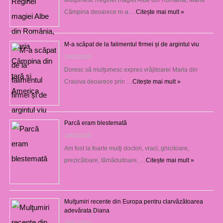
Câmpina deoarece m-a …
Citește mai mult »
M-a scăpat de la falimentul firmei și de argintul viu
13/03/2025
Doresc să mulţumesc expres vrăjitoarei Maria din
Craiova deoarece prin …
Citește mai mult »
Parcă eram blestemată
12/03/2025
Am fost la foarte mulţi doctori, vraci, ghicitoare,
prezicătoare, tămăduitoare, …
Citește mai mult »
Mulţumiri recente din Europa pentru clarvăzătoarea
adevărata Diana
29/01/2021