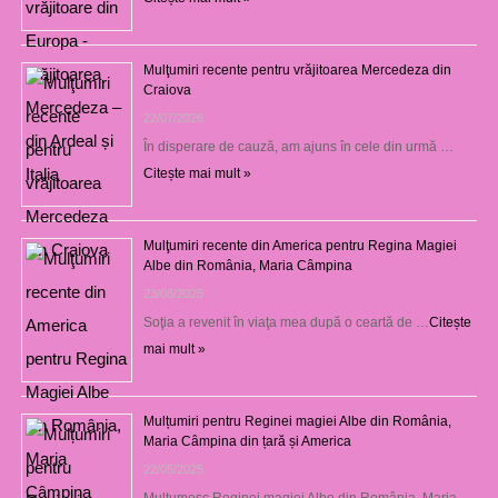
Mulţumiri recente pentru vrăjitoarea Mercedeza din
Craiova
22/07/2026
În disperare de cauză, am ajuns în cele din urmă …
Citește mai mult »
Mulţumiri recente din America pentru Regina Magiei
Albe din România, Maria Câmpina
23/08/2025
Soţia a revenit în viaţa mea după o ceartă de …
Citește
mai mult »
Mulțumiri pentru Reginei magiei Albe din România,
Maria Câmpina din țară și America
22/05/2025
Mulţumesc Reginei magiei Albe din România, Maria