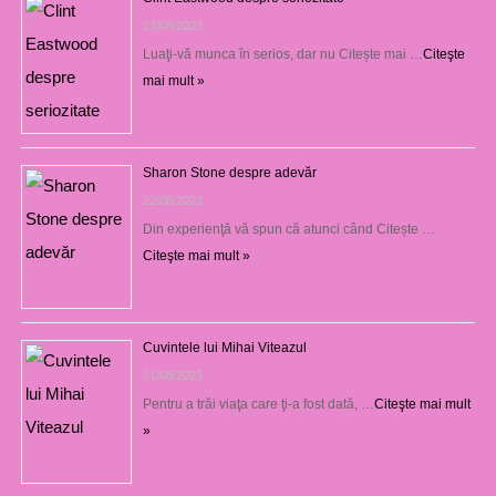
23/08/2023
Luaţi-vă munca în serios, dar nu Citește mai …
Citeşte
mai mult »
Sharon Stone despre adevăr
22/08/2023
Din experienţă vă spun că atunci când Citește …
Citeşte mai mult »
Cuvintele lui Mihai Viteazul
21/08/2023
Pentru a trăi viaţa care ţi-a fost dată, …
Citeşte mai mult
»