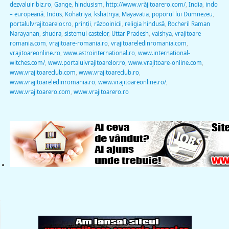
dezvaluiribiz.ro
,
Gange
,
hindusism
,
http://www.vrăjitoarero.com/
,
India
,
indo
– europeană
,
Indus
,
Kohatriya
,
kshatriya
,
Mayavatia
,
poporul lui Dumnezeu
,
portalulvrajitoarelor.ro
,
prinţii
,
războinicii
,
religia hindusă
,
Rocheril Raman
Narayanan
,
shudra
,
sistemul castelor
,
Uttar Pradesh
,
vaishya
,
vrajitoare-
romania.com
,
vrajitoare-romania.ro
,
vrajitoareledinromania.com
,
vrajitoareonline.ro
,
www.astrointernational.ro
,
www.international-
witches.com/
,
www.portalulvrajitoarelor.ro
,
www.vrajitoare-online.com
,
www.vrajitoareclub.com
,
www.vrajitoareclub.ro
,
www.vrajitoareledinromania.ro
,
www.vrajitoareonline.ro/
,
www.vrajitoarero.com
,
www.vrajitoarero.ro