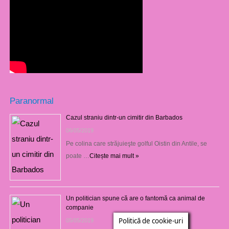
Paranormal
Cazul straniu dintr-un cimitir din Barbados
06/05/2019
Pe colina care străjuieşte golful Oistin din Antile, se
poate …
Citește mai mult »
Un politician spune că are o fantomă ca animal de
companie
Politică de cookie-uri
05/05/2019