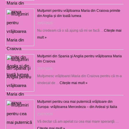
Mulţumiri pentru vrăjitoarea Maria din Craiova primite
din Anglia și din toată lumea
29/07/2026
Nu credeam că o să ajung să mi se facă …
Citește mai
mult »
Mulţumiri din Spania şi Anglia pentru vrăjitoarea Maria
din Craiova
28/07/2026
Mulţumesc vrăjitoarei Maria din Craiova pentru că m-a
vindecat de …
Citește mai mult »
Mulțumiri pentru cea mai puternică vrăjitoare din
Europa -vrăjitoarea Mercedeza – din Ardeal și Italia
23/07/2026
Vă declar că am apelat cu cea mai mare speranţă …
Citește mai mult »