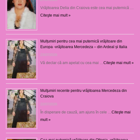
Vrăjitoarea Delia din Craiova este cea mai puternică …
Citeşte mai mult »
Mulțumiri pentru cea mai puternică vrăjitoare din
Europa -vrăjitoarea Mercedeza – din Ardeal și Italia
23/07/2026
Vă declar că am apelat cu cea mai …
Citeşte mai mult »
Mulţumiri recente pentru vrăjitoarea Mercedeza din
Craiova
22/07/2026
În disperare de cauză, am ajuns în cele …
Citeşte mai
mult »
Cea mai puternică vrăjitoare din Oltenia- vrăjitoarea