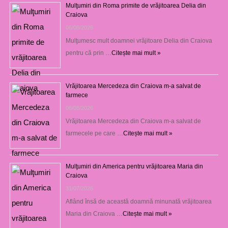
Mulţumiri din Roma primite de vrăjitoarea Delia din
Craiova
06/08/2026
Mulţumesc mult doamnei vrăjitoare Delia din Craiova
pentru că prin …
Citește mai mult »
Vrăjitoarea Mercedeza din Craiova m-a salvat de
farmece
06/08/2026
Vrăjitoarea Mercedeza din Craiova m-a salvat de
farmecele pe care …
Citește mai mult »
Mulţumiri din America pentru vrăjitoarea Maria din
Craiova
31/07/2026
Aflând însă de această doamnă minunată vrăjitoarea
Maria din Craiova …
Citește mai mult »