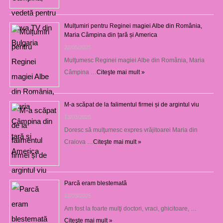
Mulțumiri pentru Reginei magiei Albe din România,
Maria Câmpina din țară și America
22/05/2025
Mulţumesc Reginei magiei Albe din România, Maria
Câmpina …
Citeşte mai mult »
M-a scăpat de la falimentul firmei și de argintul viu
13/03/2025
Doresc să mulţumesc expres vrăjitoarei Maria din
Craiova …
Citeşte mai mult »
Parcă eram blestemată
12/03/2025
Am fost la foarte mulţi doctori, vraci, ghicitoare, …
Citeşte mai mult »