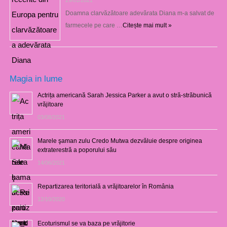
Doamna clarvăzătoare adevărata Diana m-a salvat de
farmecele pe care …
Citește mai mult »
Magia in lume
Actrița americană Sarah Jessica Parker a avut o stră-străbunică
vrăjitoare
03/08/2021
Marele şaman zulu Credo Mutwa dezvăluie despre originea
extraterestră a poporului său
14/06/2021
Repartizarea teritorială a vrăjitoarelor în România
12/10/2020
Ecoturismul se va baza pe vrăjitorie