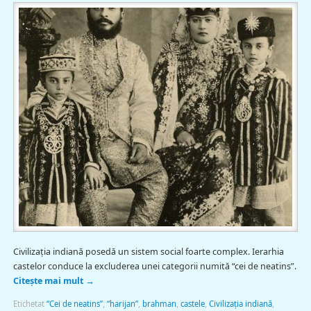
Civilizaţia indiană posedă un sistem social foarte complex. Ierarhia
castelor conduce la excluderea unei categorii numită “cei de neatins”.
Citește mai mult
→
Etichetat
“Cei de neatins”
,
“harijan”
,
brahman
,
castele
,
Civilizaţia indiană
,