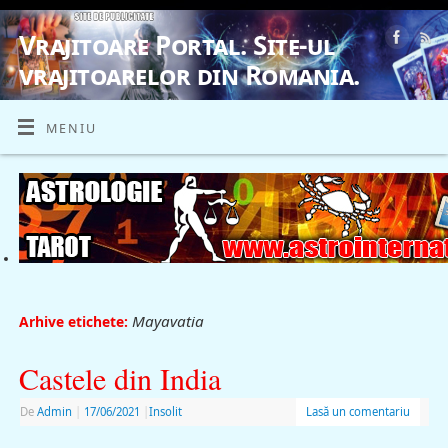
Vrajitoare Portal. Site-ul
vrajitoarelor din Romania.
VRAJITOARE, VRAJITOARELE, VRAJITOARE
MENIU
Mayavatia
Arhive etichete:
Castele din India
De
Admin
|
17/06/2021
|
Insolit
Lasă un comentariu