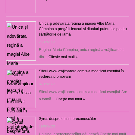
Unica și adevărata regină a magiei Albe Maria
Câmpina a pregătit leacuri și ritualuri puternice pentru
sărbătorile de iarnă
26/12/2023
Regina Maria Câmpina, unica regină a vrăjitoarelor
din …
Citeşte mai mult »
Siteul www.vrajitoarero.com s-a modificat esențial în
vederea promovării
07/12/2023
Siteul www.vrajitoarero.com s-a modificat esențial. Are
o formă …
Citeşte mai mult »
Syrus despre omul nerecunoscător
11/09/2023
Un singur nerecunoscător dăunează Citește mai mult