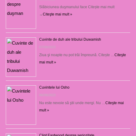
Slăbiciunea duşmanului face Citește mai mult
→
Citeşte mai mult »
Cuvinte de duh ale tribului Duwamish
07/09/2023
Ziua şi noapte nu pot trăi împreună. Citește …
Citeşte
mai mult »
Cuvintele lui Osho
06/09/2023
Nu este nevoie să ştii unde mergi. Nu …
Citeşte mai
mult »
Clint Eastwood despre seriozitate