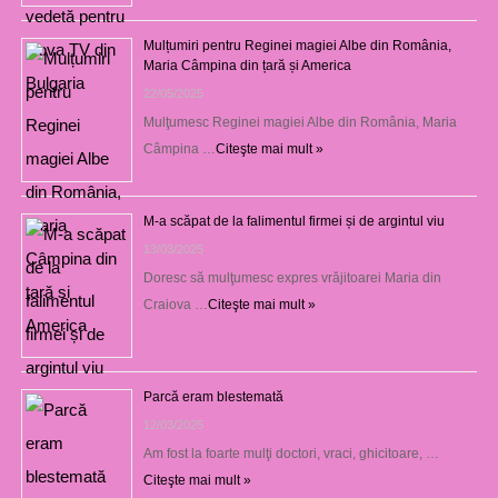
Mulțumiri pentru Reginei magiei Albe din România,
Maria Câmpina din țară și America
22/05/2025
Mulţumesc Reginei magiei Albe din România, Maria
Câmpina …
Citeşte mai mult »
M-a scăpat de la falimentul firmei și de argintul viu
13/03/2025
Doresc să mulţumesc expres vrăjitoarei Maria din
Craiova …
Citeşte mai mult »
Parcă eram blestemată
12/03/2025
Am fost la foarte mulţi doctori, vraci, ghicitoare, …
Citeşte mai mult »