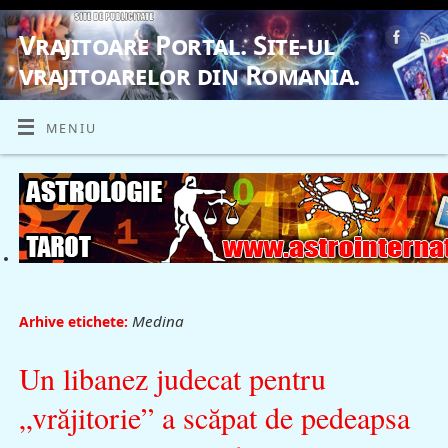
Vrajitoare Portal. Site-ul
vrajitoarelor din Romania.
VRAJITOARE, VRAJITOARELE, VRAJITOARE
MENIU
Medina
Arhive etichete:
Un libanez judecat pentru
„vrăjitorie” a scăpat de pedeapsa