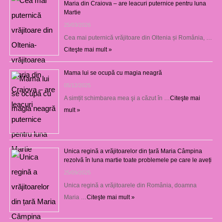
Maria din Craiova – are leacuri puternice pentru luna
Martie
25/03/2026
Cea mai puternică vrăjitoare din Oltenia și România, …
Citeşte mai mult »
Mama lui se ocupă cu magia neagră
05/12/2025
A simțit schimbarea mea şi a căzut în …
Citeşte mai
mult »
Unica regină a vrăjitoarelor din țară Maria Câmpina
rezolvă în luna martie toate problemele pe care le aveți
25/09/2025
Unica regină a vrăjitoarele din România, doamna
Maria …
Citeşte mai mult »