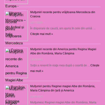
Mulţumiri recente pentru vrăjitoarea Mercedeza din
Craiova
22/07/2026
În disperare de cauză, am ajuns în cele din urmă …
Citește mai mult »
Mulţumiri recente din America pentru Regina Magiei
Albe din România, Maria Câmpina
23/08/2025
Soţia a revenit în viaţa mea după o ceartă de …
Citește
mai mult »
Mulțumiri pentru Reginei magiei Albe din România,
Maria Câmpina din țară și America
22/05/2025
Mulţumesc Reginei magiei Albe din România, Maria