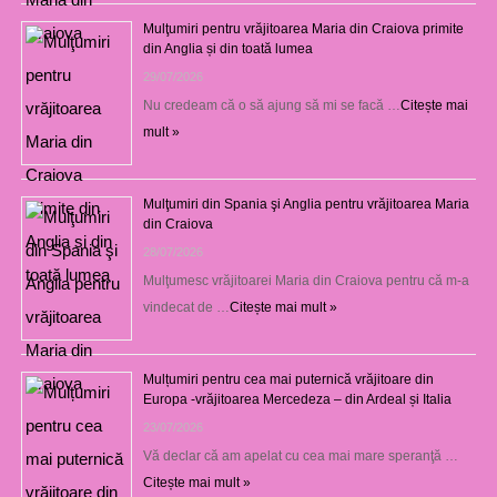
Mulţumiri pentru vrăjitoarea Maria din Craiova primite
din Anglia și din toată lumea
29/07/2026
Nu credeam că o să ajung să mi se facă …
Citește mai
mult »
Mulţumiri din Spania şi Anglia pentru vrăjitoarea Maria
din Craiova
28/07/2026
Mulţumesc vrăjitoarei Maria din Craiova pentru că m-a
vindecat de …
Citește mai mult »
Mulțumiri pentru cea mai puternică vrăjitoare din
Europa -vrăjitoarea Mercedeza – din Ardeal și Italia
23/07/2026
Vă declar că am apelat cu cea mai mare speranţă …
Citește mai mult »