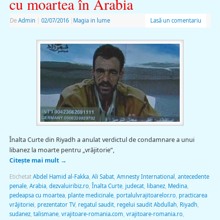
cu moartea în Arabia
De
Admin
|
02/07/2016
|
Magia in lume
Lasă un comentariu
Înalta Curte din Riyadh a anulat verdictul de condamnare a unui
libanez la moarte pentru „vrăjitorie”,
Citește mai mult
→
Etichetat
Abdel Hamid al-Fakka
,
Ali Sabat
,
Amnesty International
,
antecedente
penale
,
Arabia
,
dezvaluiribiz.ro
,
Înalta Curte
,
judecat
,
libanez
,
Medina
,
pedeapsa cu moartea
,
plante medicinale
,
portalulvrajitoarelor.ro
,
practicarea
vrăjitoriei
,
prezentator TV
,
regatul saudit
,
regelui saudit Abdullah
,
Riyadh
,
sudanez
,
talismane
,
vrajitoare-romania.com
,
vrajitoare-romania.ro
,