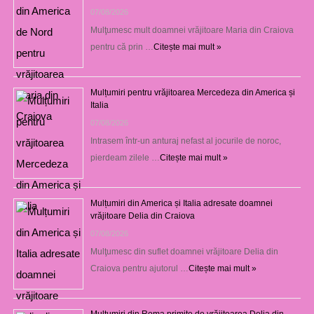
07/08/2026
Mulţumesc mult doamnei vrăjitoare Maria din Craiova
pentru că prin …
Citește mai mult »
Mulțumiri pentru vrăjitoarea Mercedeza din America și
Italia
07/08/2026
Intrasem într-un anturaj nefast al jocurile de noroc,
pierdeam zilele …
Citește mai mult »
Mulțumiri din America și Italia adresate doamnei
vrăjitoare Delia din Craiova
07/08/2026
Mulţumesc din suflet doamnei vrăjitoare Delia din
Craiova pentru ajutorul …
Citește mai mult »
Mulţumiri din Roma primite de vrăjitoarea Delia din