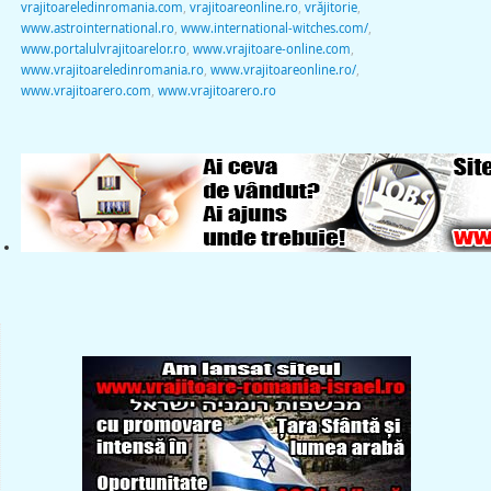
vrajitoareledinromania.com
,
vrajitoareonline.ro
,
vrăjitorie
,
www.astrointernational.ro
,
www.international-witches.com/
,
www.portalulvrajitoarelor.ro
,
www.vrajitoare-online.com
,
www.vrajitoareledinromania.ro
,
www.vrajitoareonline.ro/
,
www.vrajitoarero.com
,
www.vrajitoarero.ro