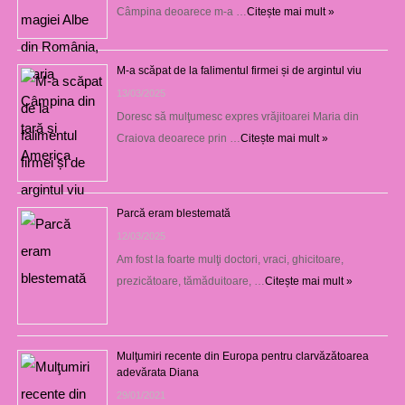
Câmpina deoarece m-a …
Citește mai mult »
M-a scăpat de la falimentul firmei și de argintul viu
13/03/2025
Doresc să mulţumesc expres vrăjitoarei Maria din
Craiova deoarece prin …
Citește mai mult »
Parcă eram blestemată
12/03/2025
Am fost la foarte mulţi doctori, vraci, ghicitoare,
prezicătoare, tămăduitoare, …
Citește mai mult »
Mulţumiri recente din Europa pentru clarvăzătoarea
adevărata Diana
29/01/2021