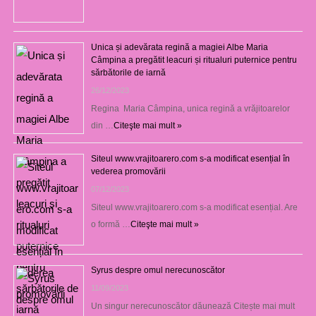
Unica și adevărata regină a magiei Albe Maria
Câmpina a pregătit leacuri și ritualuri puternice pentru
sărbătorile de iarnă
26/12/2023
Regina Maria Câmpina, unica regină a vrăjitoarelor
din …
Citeşte mai mult »
Siteul www.vrajitoarero.com s-a modificat esențial în
vederea promovării
07/12/2023
Siteul www.vrajitoarero.com s-a modificat esențial. Are
o formă …
Citeşte mai mult »
Syrus despre omul nerecunoscător
11/09/2023
Un singur nerecunoscător dăunează Citește mai mult