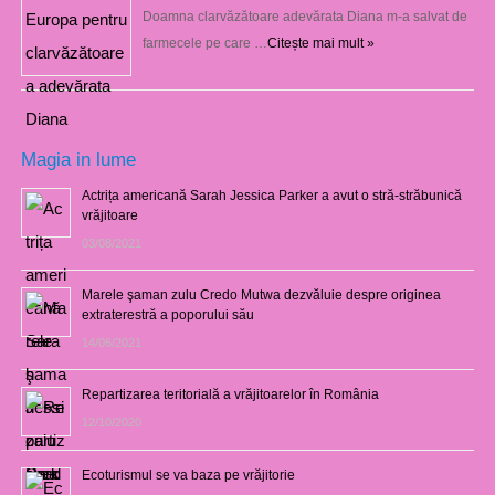
Doamna clarvăzătoare adevărata Diana m-a salvat de
farmecele pe care …
Citește mai mult »
Magia in lume
Actrița americană Sarah Jessica Parker a avut o stră-străbunică
vrăjitoare
03/08/2021
Marele şaman zulu Credo Mutwa dezvăluie despre originea
extraterestră a poporului său
14/06/2021
Repartizarea teritorială a vrăjitoarelor în România
12/10/2020
Ecoturismul se va baza pe vrăjitorie