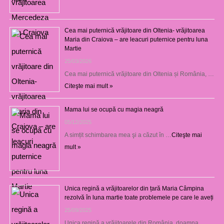
Cea mai puternică vrăjitoare din Oltenia- vrăjitoarea
Maria din Craiova – are leacuri puternice pentru luna
Martie
25/03/2026
Cea mai puternică vrăjitoare din Oltenia și România, …
Citeşte mai mult »
Mama lui se ocupă cu magia neagră
05/12/2025
A simțit schimbarea mea şi a căzut în …
Citeşte mai
mult »
Unica regină a vrăjitoarelor din țară Maria Câmpina
rezolvă în luna martie toate problemele pe care le aveți
25/09/2025
Unica regină a vrăjitoarele din România, doamna