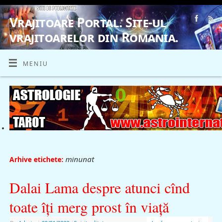
Vrajitoare Portal. Site-ul
vrajitoarelor din Romania.
VRAJITOARE, VRAJITOARELE, VRAJITOARE
MENIU
minunat
Arhive etichete:
Dalai Lama despre atunci cînd
toate îţi merg prost în viaţă