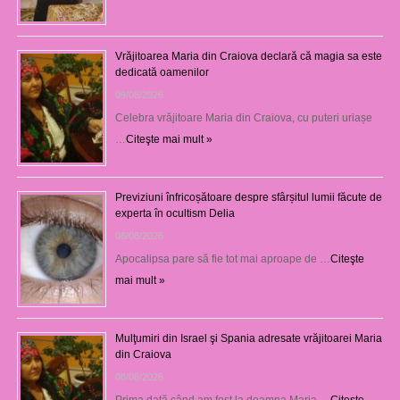
Vrăjitoarea Maria din Craiova declară că magia sa este
dedicată oamenilor
09/08/2026
Celebra vrăjitoare Maria din Craiova, cu puteri uriașe
…
Citeşte mai mult »
Previziuni înfricoșătoare despre sfârșitul lumii făcute de
experta în ocultism Delia
08/08/2026
Apocalipsa pare să fie tot mai aproape de …
Citeşte
mai mult »
Mulţumiri din Israel şi Spania adresate vrăjitoarei Maria
din Craiova
08/08/2026
Prima dată când am fost la doamna Maria …
Citeşte