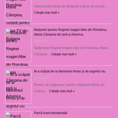
Televiziunea Nova din Bulgaria a decis să acorde …
Citeşte mai mult »
Mulțumiri pentru Reginei magiei Albe din România,
Maria Câmpina din țară și America
22/05/2025
Mulţumesc Reginei magiei Albe din România, Maria
Câmpina …
Citeşte mai mult »
M-a scăpat de la falimentul firmei și de argintul viu
13/03/2025
Doresc să mulţumesc expres vrăjitoarei Maria din
Craiova …
Citeşte mai mult »
Parcă eram blestemată