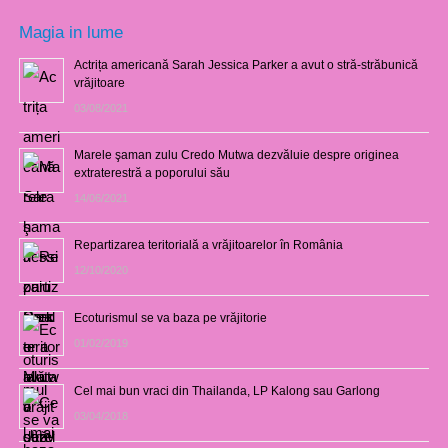
Magia in lume
Actrița americană Sarah Jessica Parker a avut o stră-străbunică
vrăjitoare
03/08/2021
Marele şaman zulu Credo Mutwa dezvăluie despre originea
extraterestră a poporului său
14/06/2021
Repartizarea teritorială a vrăjitoarelor în România
12/10/2020
Ecoturismul se va baza pe vrăjitorie
01/02/2019
Cel mai bun vraci din Thailanda, LP Kalong sau Garlong
03/04/2018