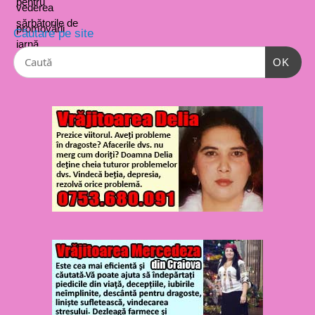
Căutare pe site
OK