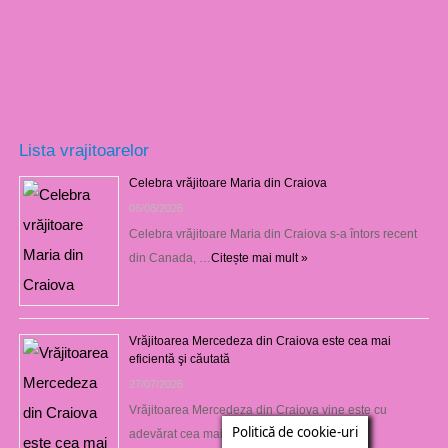
Lista vrajitoarelor
Celebra vrăjitoare Maria din Craiova
06/08/2026
Celebra vrăjitoare Maria din Craiova s-a întors recent
din Canada, …
Citește mai mult »
Vrăjitoarea Mercedeza din Craiova este cea mai
eficientă şi căutată
27/07/2026
Vrăjitoarea Mercedeza din Craiova vine este cu
Politică de cookie-uri
adevărat cea mai …
Citește mai mult »