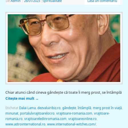
De
Admin
|
28/01/2023
|
Spiritualitate
Lasă un comentariu
Chiar atunci când cineva gândeşte că toate îi merg prost, se întâmplă
Citește mai mult
→
Etichetat
Dalai Lama
,
dezvaluiribiz.ro
,
gândeşte
,
întâmplă
,
merg prost în viaţă
,
minunat
,
portalulvrajitoarelor.ro
,
vrajitoare-romania.com
,
vrajitoare-
romania.ro
,
vrajitoareledinromania.com
,
vrajitoareonline.ro
,
www.astrointernational.ro
,
www.international-witches.com/
,