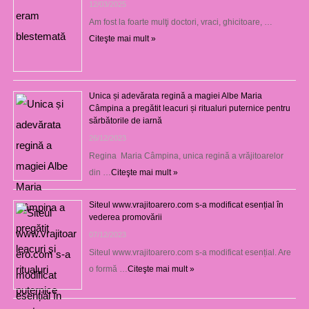
12/03/2025
Am fost la foarte mulţi doctori, vraci, ghicitoare, …
Citeşte mai mult »
Unica și adevărata regină a magiei Albe Maria
Câmpina a pregătit leacuri și ritualuri puternice pentru
sărbătorile de iarnă
26/12/2023
Regina Maria Câmpina, unica regină a vrăjitoarelor
din …
Citeşte mai mult »
Siteul www.vrajitoarero.com s-a modificat esențial în
vederea promovării
07/12/2023
Siteul www.vrajitoarero.com s-a modificat esențial. Are
o formă …
Citeşte mai mult »