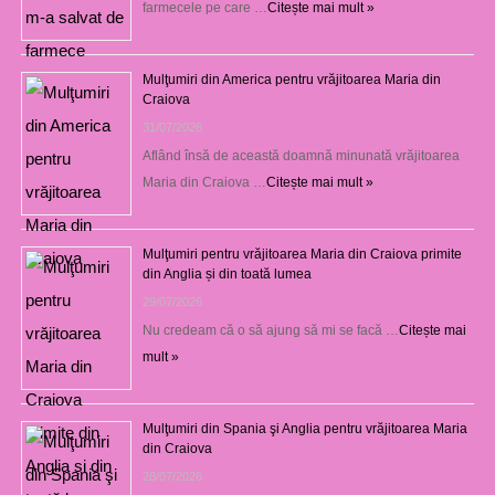
farmecele pe care …
Citește mai mult »
Mulţumiri din America pentru vrăjitoarea Maria din
Craiova
31/07/2026
Aflând însă de această doamnă minunată vrăjitoarea
Maria din Craiova …
Citește mai mult »
Mulţumiri pentru vrăjitoarea Maria din Craiova primite
din Anglia și din toată lumea
29/07/2026
Nu credeam că o să ajung să mi se facă …
Citește mai
mult »
Mulţumiri din Spania şi Anglia pentru vrăjitoarea Maria
din Craiova
28/07/2026