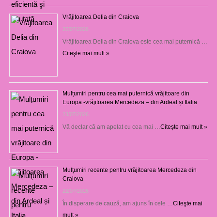
Vrăjitoarea Delia din Craiova
27/07/2026
Vrăjitoarea Delia din Craiova este cea mai puternică …
Citeşte mai mult »
Mulțumiri pentru cea mai puternică vrăjitoare din
Europa -vrăjitoarea Mercedeza – din Ardeal și Italia
23/07/2026
Vă declar că am apelat cu cea mai …
Citeşte mai mult »
Mulţumiri recente pentru vrăjitoarea Mercedeza din
Craiova
22/07/2026
În disperare de cauză, am ajuns în cele …
Citeşte mai
mult »