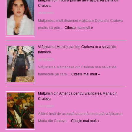
Mulţumiri din Roma primite de vrăjitoarea Delia din
Craiova
06/08/2026
Mulţumesc mult doamnei vrăjitoare Delia din Craiova
pentru că prin …
Citește mai mult »
Vrăjitoarea Mercedeza din Craiova m-a salvat de
farmece
06/08/2026
Vrăjitoarea Mercedeza din Craiova m-a salvat de
farmecele pe care …
Citește mai mult »
Mulţumiri din America pentru vrăjitoarea Maria din
Craiova
31/07/2026
Aflând însă de această doamnă minunată vrăjitoarea
Maria din Craiova …
Citește mai mult »