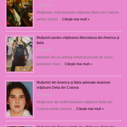
07/08/2026
Mulţumesc mult doamnei vrăjitoare Maria din Craiova
pentru că prin …
Citește mai mult »
Mulțumiri pentru vrăjitoarea Mercedeza din America și
Italia
07/08/2026
Intrasem într-un anturaj nefast al jocurile de noroc,
pierdeam zilele …
Citește mai mult »
Mulțumiri din America și Italia adresate doamnei
vrăjitoare Delia din Craiova
07/08/2026
Mulţumesc din suflet doamnei vrăjitoare Delia din
Craiova pentru ajutorul …
Citește mai mult »