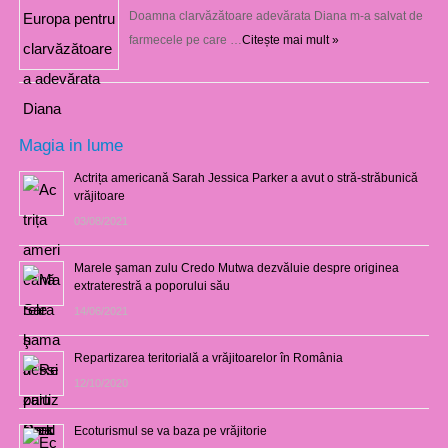
Doamna clarvăzătoare adevărata Diana m-a salvat de
farmecele pe care …
Citește mai mult »
Magia in lume
Actrița americană Sarah Jessica Parker a avut o stră-străbunică
vrăjitoare
03/08/2021
Marele şaman zulu Credo Mutwa dezvăluie despre originea
extraterestră a poporului său
14/06/2021
Repartizarea teritorială a vrăjitoarelor în România
12/10/2020
Ecoturismul se va baza pe vrăjitorie