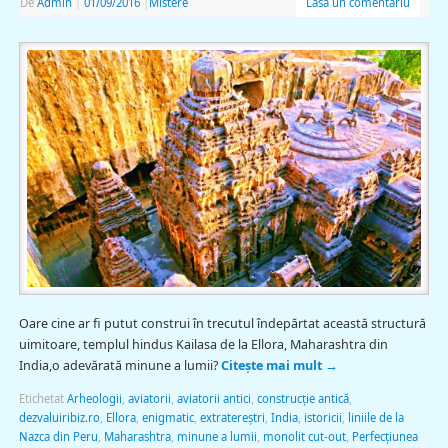
De
Admin
|
01/09/2016
|
Mistere
Lasă un comentariu
Oare cine ar fi putut construi în trecutul îndepărtat această structură
uimitoare, templul hindus Kailasa de la Ellora, Maharashtra din
India,o adevărată minune a lumii?
Citește mai mult
→
Etichetat
Arheologii
,
aviatorii
,
aviatorii antici
,
construcţie antică
,
dezvaluiribiz.ro
,
Ellora
,
enigmatic
,
extratereştri
,
India
,
istoricii
,
liniile de la
Nazca din Peru
,
Maharashtra
,
minune a lumii
,
monolit cut-out
,
Perfecţiunea