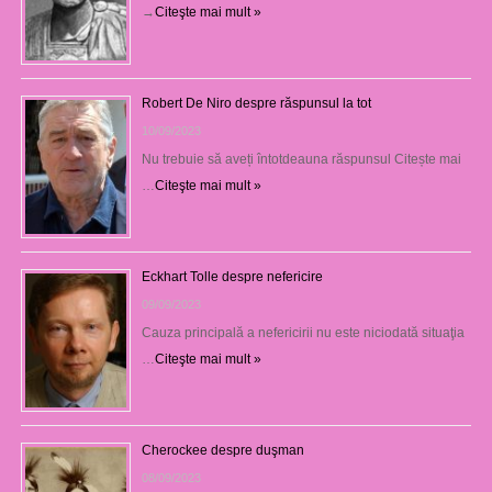
→
Citeşte mai mult »
Robert De Niro despre răspunsul la tot
10/09/2023
Nu trebuie să aveți întotdeauna răspunsul Citește mai
…
Citeşte mai mult »
Eckhart Tolle despre nefericire
09/09/2023
Cauza principală a nefericirii nu este niciodată situaţia
…
Citeşte mai mult »
Cherockee despre duşman
08/09/2023