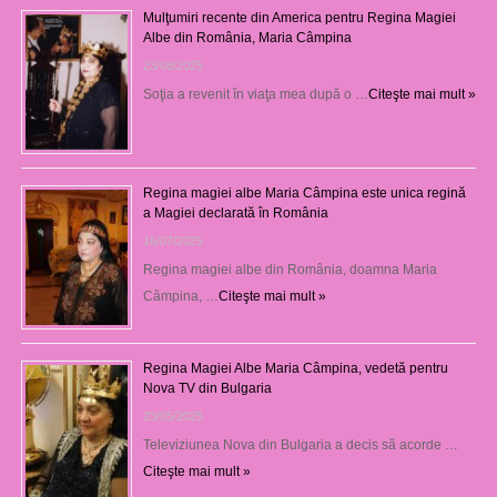
Mulţumiri recente din America pentru Regina Magiei
Albe din România, Maria Câmpina
23/08/2025
Soţia a revenit în viaţa mea după o …
Citeşte mai mult »
Regina magiei albe Maria Câmpina este unica regină
a Magiei declarată în România
16/07/2025
Regina magiei albe din România, doamna Maria
Câmpina, …
Citeşte mai mult »
Regina Magiei Albe Maria Câmpina, vedetă pentru
Nova TV din Bulgaria
23/05/2025
Televiziunea Nova din Bulgaria a decis să acorde …
Citeşte mai mult »