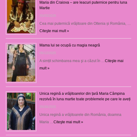
Maria din Craiova – are leacuri puternice pentru luna
Martie
25/03/2026
Cea mai puternică vrăjitoare din Oltenia și România, …
Citeşte mai mult »
Mama lui se ocupă cu magia neagră
05/12/2025
A simțit schimbarea mea şi a căzut în …
Citeşte mai
mult »
Unica regină a vrăjitoarelor din țară Maria Câmpina
rezolvă în luna martie toate problemele pe care le aveți
25/09/2025
Unica regină a vrăjitoarele din România, doamna
Maria …
Citeşte mai mult »