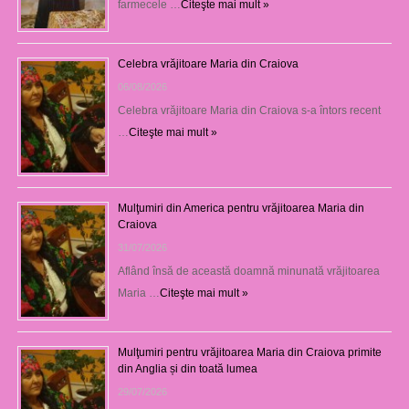
farmecele …
Citeşte mai mult »
Celebra vrăjitoare Maria din Craiova
06/08/2026
Celebra vrăjitoare Maria din Craiova s-a întors recent
…
Citeşte mai mult »
Mulţumiri din America pentru vrăjitoarea Maria din
Craiova
31/07/2026
Aflând însă de această doamnă minunată vrăjitoarea
Maria …
Citeşte mai mult »
Mulţumiri pentru vrăjitoarea Maria din Craiova primite
din Anglia și din toată lumea
29/07/2026