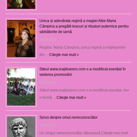
Unica și adevărata regină a magiei Albe Maria
Câmpina a pregătit leacuri și ritualuri puternice pentru
sărbătorile de iarnă
26/12/2023
Regina Maria Câmpina, unica regină a vrăjitoarelor
din …
Citeşte mai mult »
Siteul www.vrajitoarero.com s-a modificat esențial în
vederea promovării
07/12/2023
Siteul www.vrajitoarero.com s-a modificat esențial. Are
o formă …
Citeşte mai mult »
Syrus despre omul nerecunoscător
11/09/2023
Un singur nerecunoscător dăunează Citește mai mult