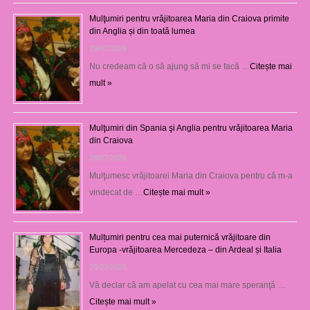
Mulţumiri pentru vrăjitoarea Maria din Craiova primite
din Anglia și din toată lumea
29/07/2026
Nu credeam că o să ajung să mi se facă …
Citește mai
mult »
Mulţumiri din Spania şi Anglia pentru vrăjitoarea Maria
din Craiova
28/07/2026
Mulţumesc vrăjitoarei Maria din Craiova pentru că m-a
vindecat de …
Citește mai mult »
Mulțumiri pentru cea mai puternică vrăjitoare din
Europa -vrăjitoarea Mercedeza – din Ardeal și Italia
23/07/2026
Vă declar că am apelat cu cea mai mare speranţă …
Citește mai mult »