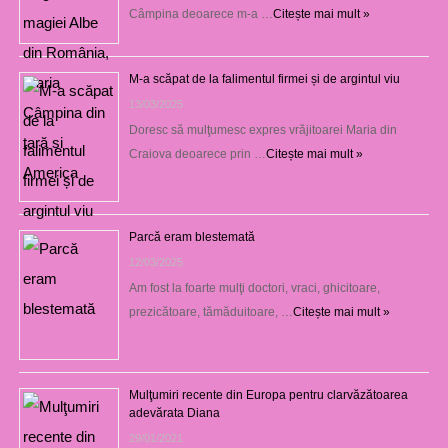
Câmpina deoarece m-a …
Citește mai mult »
M-a scăpat de la falimentul firmei și de argintul viu
13/03/2025
Doresc să mulţumesc expres vrăjitoarei Maria din
Craiova deoarece prin …
Citește mai mult »
Parcă eram blestemată
12/03/2025
Am fost la foarte mulţi doctori, vraci, ghicitoare,
prezicătoare, tămăduitoare, …
Citește mai mult »
Mulţumiri recente din Europa pentru clarvăzătoarea
adevărata Diana
29/01/2021