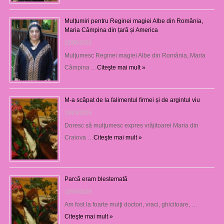
Mulțumiri pentru Reginei magiei Albe din România,
Maria Câmpina din țară și America
22/05/2025
Mulţumesc Reginei magiei Albe din România, Maria
Câmpina …
Citeşte mai mult »
M-a scăpat de la falimentul firmei și de argintul viu
13/03/2025
Doresc să mulţumesc expres vrăjitoarei Maria din
Craiova …
Citeşte mai mult »
Parcă eram blestemată
12/03/2025
Am fost la foarte mulţi doctori, vraci, ghicitoare, …
Citeşte mai mult »