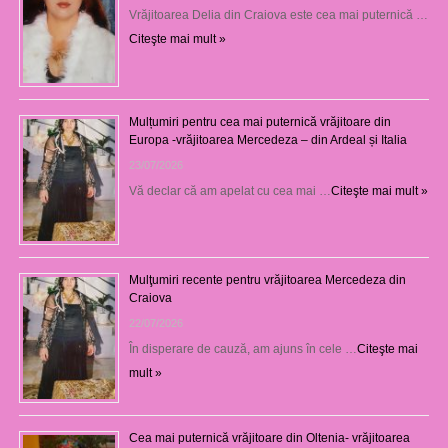
Vrăjitoarea Delia din Craiova este cea mai puternică …
Citeşte mai mult »
Mulțumiri pentru cea mai puternică vrăjitoare din
Europa -vrăjitoarea Mercedeza – din Ardeal și Italia
23/07/2026
Vă declar că am apelat cu cea mai …
Citeşte mai mult »
Mulţumiri recente pentru vrăjitoarea Mercedeza din
Craiova
22/07/2026
În disperare de cauză, am ajuns în cele …
Citeşte mai
mult »
Cea mai puternică vrăjitoare din Oltenia- vrăjitoarea