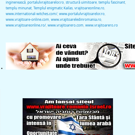
inginerească
,
portalulvrajitoarelor.ro
,
structură uimitoare
,
templu fascinant
,
templu minunat
,
Templul enigmatic Kailas
,
vrajitoareonline.ro
,
www.international-witches.com/
,
www.portalulvrajitoarelor.ro
,
www.vrajitoare-online.com
,
www.vrajitoareledinromania.ro
,
www.vrajitoareonline.ro/
,
www.vrajitoarero.com
,
www.vrajitoarero.ro