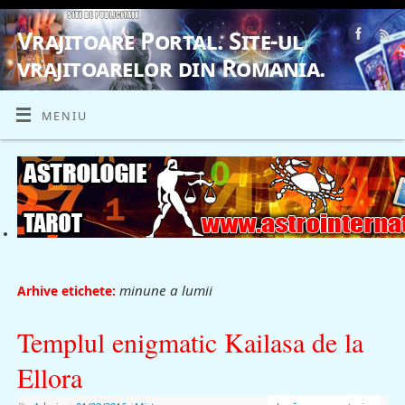
Vrajitoare Portal. Site-ul
vrajitoarelor din Romania.
VRAJITOARE, VRAJITOARELE, VRAJITOARE
MENIU
minune a lumii
Arhive etichete:
Templul enigmatic Kailasa de la
Ellora