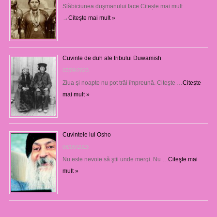
Slăbiciunea duşmanului face Citește mai mult
→
Citeşte mai mult »
Cuvinte de duh ale tribului Duwamish
07/09/2023
Ziua şi noapte nu pot trăi împreună. Citește …
Citeşte
mai mult »
Cuvintele lui Osho
06/09/2023
Nu este nevoie să ştii unde mergi. Nu …
Citeşte mai
mult »