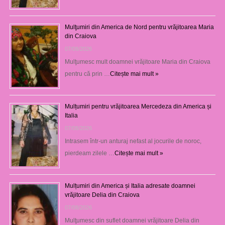
Mulţumiri din America de Nord pentru vrăjitoarea Maria
din Craiova
07/08/2026
Mulţumesc mult doamnei vrăjitoare Maria din Craiova
pentru că prin …
Citește mai mult »
Mulțumiri pentru vrăjitoarea Mercedeza din America și
Italia
07/08/2026
Intrasem într-un anturaj nefast al jocurile de noroc,
pierdeam zilele …
Citește mai mult »
Mulțumiri din America și Italia adresate doamnei
vrăjitoare Delia din Craiova
07/08/2026
Mulţumesc din suflet doamnei vrăjitoare Delia din