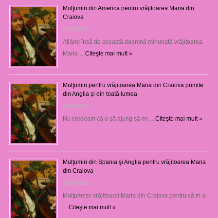
Mulţumiri din America pentru vrăjitoarea Maria din
Craiova
31/07/2026
Aflând însă de această doamnă minunată vrăjitoarea
Maria …
Citeşte mai mult »
Mulţumiri pentru vrăjitoarea Maria din Craiova primite
din Anglia și din toată lumea
29/07/2026
Nu credeam că o să ajung să mi …
Citeşte mai mult »
Mulţumiri din Spania şi Anglia pentru vrăjitoarea Maria
din Craiova
28/07/2026
Mulţumesc vrăjitoarei Maria din Craiova pentru că m-a
…
Citeşte mai mult »