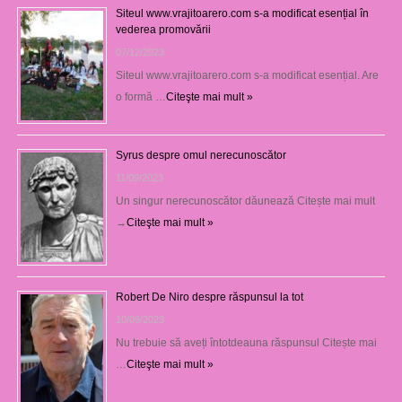
Siteul www.vrajitoarero.com s-a modificat esențial în
vederea promovării
07/12/2023
Siteul www.vrajitoarero.com s-a modificat esențial. Are
o formă …
Citeşte mai mult »
Syrus despre omul nerecunoscător
11/09/2023
Un singur nerecunoscător dăunează Citește mai mult
→
Citeşte mai mult »
Robert De Niro despre răspunsul la tot
10/09/2023
Nu trebuie să aveți întotdeauna răspunsul Citește mai
…
Citeşte mai mult »