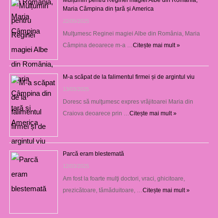
Maria Câmpina din țară și America
22/05/2025
Mulţumesc Reginei magiei Albe din România, Maria
Câmpina deoarece m-a …
Citește mai mult »
M-a scăpat de la falimentul firmei și de argintul viu
13/03/2025
Doresc să mulţumesc expres vrăjitoarei Maria din
Craiova deoarece prin …
Citește mai mult »
Parcă eram blestemată
12/03/2025
Am fost la foarte mulţi doctori, vraci, ghicitoare,
prezicătoare, tămăduitoare, …
Citește mai mult »