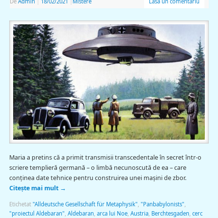
De
Admin
|
18/02/2021
|
Mistere
Lasă un comentariu
Maria a pretins că a primit transmisii transcedentale în secret într-o
scriere templieră germană – o limbă necunoscută de ea – care
conținea date tehnice pentru construirea unei mașini de zbor.
Citește mai mult
→
Etichetat
"Alldeutsche Gesellschaft für Metaphysik"
,
"Panbabylonists"
,
"proiectul Aldebaran"
,
Aldebaran
,
arca lui Noe
,
Austria
,
Berchtesgaden
,
cerc