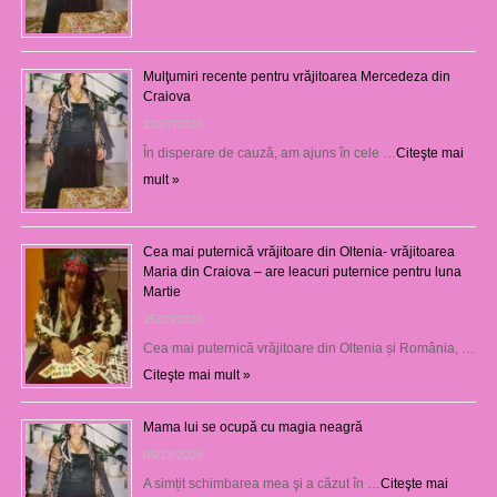
Mulţumiri recente pentru vrăjitoarea Mercedeza din
Craiova
22/07/2026
În disperare de cauză, am ajuns în cele …
Citeşte mai
mult »
Cea mai puternică vrăjitoare din Oltenia- vrăjitoarea
Maria din Craiova – are leacuri puternice pentru luna
Martie
25/03/2026
Cea mai puternică vrăjitoare din Oltenia și România, …
Citeşte mai mult »
Mama lui se ocupă cu magia neagră
05/12/2025
A simțit schimbarea mea şi a căzut în …
Citeşte mai