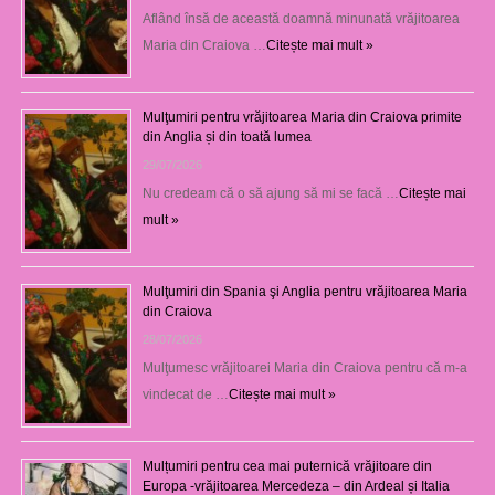
Aflând însă de această doamnă minunată vrăjitoarea
Maria din Craiova …
Citește mai mult »
Mulţumiri pentru vrăjitoarea Maria din Craiova primite
din Anglia și din toată lumea
29/07/2026
Nu credeam că o să ajung să mi se facă …
Citește mai
mult »
Mulţumiri din Spania şi Anglia pentru vrăjitoarea Maria
din Craiova
28/07/2026
Mulţumesc vrăjitoarei Maria din Craiova pentru că m-a
vindecat de …
Citește mai mult »
Mulțumiri pentru cea mai puternică vrăjitoare din
Europa -vrăjitoarea Mercedeza – din Ardeal și Italia