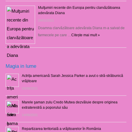
Mulţumiri recente din Europa pentru clarvăzătoarea
adevărata Diana
29/01/2021
Doamna clarvăzătoare adevărata Diana m-a salvat de
farmecele pe care …
Citește mai mult »
Magia in lume
Actrița americană Sarah Jessica Parker a avut o stră-străbunică
vrăjitoare
03/08/2021
Marele şaman zulu Credo Mutwa dezvăluie despre originea
extraterestră a poporului său
14/06/2021
Repartizarea teritorială a vrăjitoarelor în România