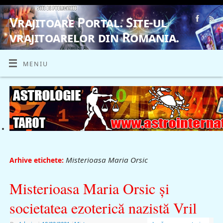
Vrajitoare Portal. Site-ul
vrajitoarelor din Romania.
VRAJITOARE, VRAJITOARELE, VRAJITOARE
MENIU
Misterioasa Maria Orsic
Arhive etichete:
Misterioasa Maria Orsic şi
societatea ezoterică nazistă Vril