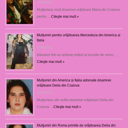
07/08/2026
Mulţumesc mult doamnei vrăjitoare Maria din Craiova
pentru …
Citeşte mai mult »
Mulțumiri pentru vrăjitoarea Mercedeza din America și
Italia
07/08/2026
Intrasem într-un anturaj nefast al jocurile de noroc, …
Citeşte mai mult »
Mulțumiri din America și Italia adresate doamnei
vrăjitoare Delia din Craiova
07/08/2026
Mulţumesc din suflet doamnei vrăjitoare Delia din
Craiova …
Citeşte mai mult »
Mulţumiri din Roma primite de vrăjitoarea Delia din