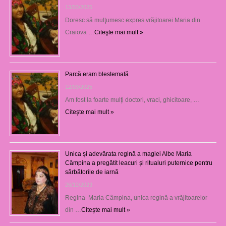
13/03/2025
Doresc să mulţumesc expres vrăjitoarei Maria din
Craiova …
Citeşte mai mult »
Parcă eram blestemată
12/03/2025
Am fost la foarte mulţi doctori, vraci, ghicitoare, …
Citeşte mai mult »
Unica și adevărata regină a magiei Albe Maria
Câmpina a pregătit leacuri și ritualuri puternice pentru
sărbătorile de iarnă
26/12/2023
Regina Maria Câmpina, unica regină a vrăjitoarelor
din …
Citeşte mai mult »