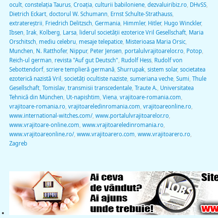
ocult
,
constelația Taurus
,
Croaţia
,
culturii babiloniene
,
dezvaluiribiz.ro
,
DHvSS
,
Dietrich Eckart
,
doctorul W. Schumann
,
Ernst Schulte-Strathauss
,
extratereştrii
,
Friedrich Delitzsch
,
Germania
,
Himmler
,
Hitler
,
Hugo Winckler
,
Ibsen
,
Irak
,
Kolberg
,
Larsa
,
liderul societăţii ezoterice Vril Gesellschaft
,
Maria
Orschitsch
,
mediu celebru
,
mesaje telepatice
,
Misterioasa Maria Orsic
,
Munchen
,
N. Ratthofer
,
Nippur
,
Peter Jensen
,
portalulvrajitoarelor.ro
,
Potop
,
Reich-ul german
,
revista "Auf gut Deutsch"
,
Rudolf Hess
,
Rudolf von
Sebottendorf
,
scriere templieră germană
,
Shurrupak
,
sistem solar
,
societatea
ezoterică nazistă Vril
,
societăţi ocultiste naziste
,
sumeriana veche
,
Sumi
,
Thule
Gesellschaft
,
Tomislav
,
transmisii transcedentale
,
Traute A.
,
Universitatea
Tehnică din München
,
Ut-napishtim
,
Viena
,
vrajitoare-romania.com
,
vrajitoare-romania.ro
,
vrajitoareledinromania.com
,
vrajitoareonline.ro
,
www.international-witches.com/
,
www.portalulvrajitoarelor.ro
,
www.vrajitoare-online.com
,
www.vrajitoareledinromania.ro
,
www.vrajitoareonline.ro/
,
www.vrajitoarero.com
,
www.vrajitoarero.ro
,
Zagreb