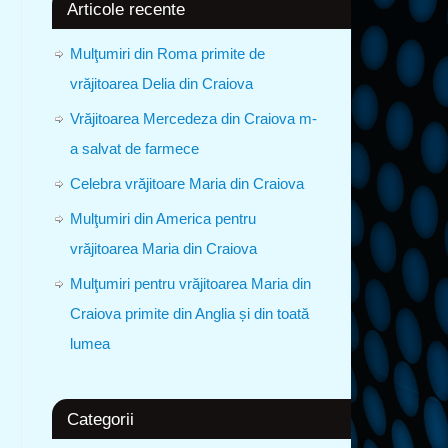
Articole recente
Mulţumiri din Roma primite de
vrăjitoarea Delia din Craiova
Vrăjitoarea Mercedeza din Craiova m-
a salvat de farmece
Celebra vrăjitoare Maria din Craiova
Mulţumiri din America pentru
vrăjitoarea Maria din Craiova
Mulţumiri pentru vrăjitoarea Maria din
Craiova primite din Anglia și din toată
lumea
Categorii