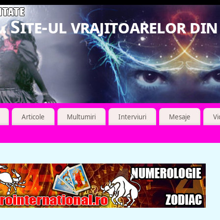
. Site-ul vrajitoarelor di
Articole
Multumiri
Interviuri
Mesaje
V