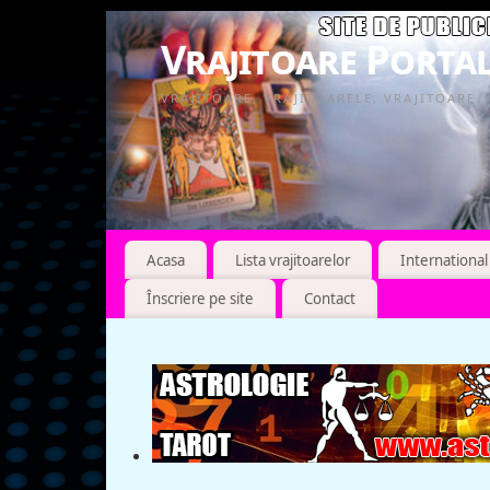
Vrajitoare Portal
VRAJITOARE, VRAJITOARELE, VRAJITOARE
Acasa
Lista vrajitoarelor
International
Înscriere pe site
Contact