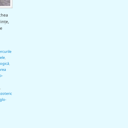
echea
ințe,
le
ercurile
ele
,
ogică
,
rea
o-
,
ezoteric
nglo-