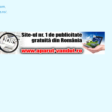
.com
,
e.ro/
,