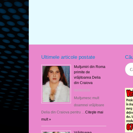
Ultimele articole postate
Cău
Mulţumiri din Roma
primite de
vrăjitoarea Delia
din Craiova
06/08/2026
Mulţumesc mult
doamnei vrăjitoare
Delia din Craiova pentru …
Citeşte mai
mult »
Vrăjitoarea