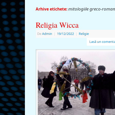
mitologiile greco-roma
Arhive etichete:
Religia Wicca
De
Admin
|
19/12/2022
|
Religie
Lasă un comenta