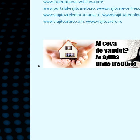
www.international-witches.com/
,
www.portalulvrajitoarelor.ro
,
www.vrajitoare-online
www.vrajitoareledinromania.ro
,
www.vrajitoareonlin
www.vrajitoarero.com
,
www.vrajitoarero.ro