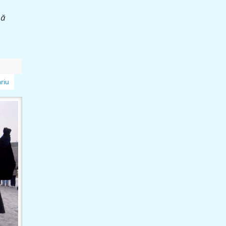
nă
riu