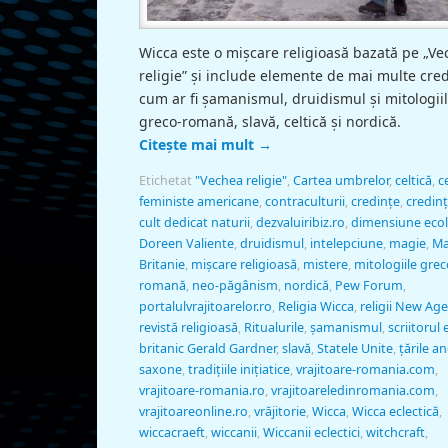
Wicca este o mișcare religioasă bazată pe „V
religie” și include elemente de mai multe cred
cum ar fi şamanismul, druidismul și mitologii
greco-romană, slavă, celtică și nordică.
Citește mai mult
→
Etichetat
"Vechea religie"
,
Cartea umbrelor
,
celtică
,
c
feministe americane
,
contraculturii
,
credințe
,
credinț
cult dedicat naturii
,
dezvaluiribiz.ro
,
dimensiune ecol
Doreen Valiente
,
druidismul
,
intelepciune
,
magie
,
Ma
Britanie
,
mișcare religioasă
,
mistere
,
mitologiile grec
romană
,
neo-păgânism
,
nordică
,
Pew Forum
,
portalulvrajitoarelor.ro
,
Religia Wicca
,
religii New Age
revistă religioasă
,
Ritualurile
,
şamanismul
,
scriitorul 
britanic Gerald Gardner
,
slavă
,
Statele Unite
,
țările a
saxone
,
tradițiile inițiatice
,
vrajitoare-romania.com
,
vrajitoare-romania.ro
,
vrajitoareledinromania.com
,
vrajitoareonline.ro
,
vrăjitorie
,
Wicca
,
Wicca eclectică
,
wiccacraeft
,
wiccanii
,
Wiccanii eclectici
,
witchcraft
,