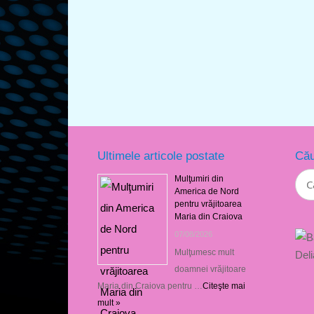
Ultimele articole postate
Cău
Mulţumiri din
America de Nord
pentru vrăjitoarea
Maria din Craiova
07/08/2026
Mulţumesc mult
doamnei vrăjitoare
Maria din Craiova pentru …
Citeşte mai
mult »