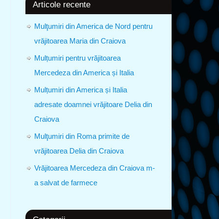
Articole recente
Mulţumiri din America de Nord pentru
vrăjitoarea Maria din Craiova
Mulțumiri pentru vrăjitoarea
Mercedeza din America și Italia
Mulțumiri din America și Italia
adresate doamnei vrăjitoare Delia din
Craiova
Mulţumiri din Roma primite de
vrăjitoarea Delia din Craiova
Vrăjitoarea Mercedeza din Craiova m-
a salvat de farmece