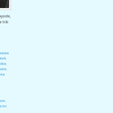
ayside,
a trăi
t
estare
York
,
olice
,
quino
,
ica
,
.com
,
e.ro/
,