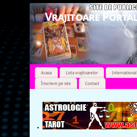
Vrajitoare Portal
VRAJITOARE, VRAJITOARELE, VRAJITOARE
Acasa
Lista vrajitoarelor
International
Înscriere pe site
Contact