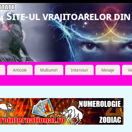
. Site-ul vrajitoarelor di
Articole
Multumiri
Interviuri
Mesaje
V