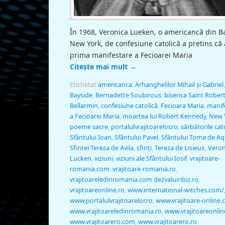
În 1968, Veronica Lueken, o americancă din B
New York, de confesiune catolică a pretins că 
prima manifestare a Fecioarei Maria
Citește mai mult
→
Etichetat
americanca
,
Arhanghelilor Mihail şi Gabriel
,
Bayside
,
Bernadette Soubirous
,
biserica Saint Rober
Bellarmin
,
confesiune catolică
,
Fecioara Maria
,
manif
a Fecioarei Maria
,
moartea lui Robert Kennedy
,
New 
poeme sacre
,
portalulvrajitoarelor.ro
,
sărbătorile cat
Sfântului Ioan
,
Sfântului Pavel
,
Sfântului Toma de A
Sfintei Tereza de Avila
,
sfinţi
,
Tereza de Lisieux
,
Veron
Lucken
,
viziuni
,
viziuni ale Sfântului Iosif
,
vrajitoare-
romania.com
,
vrajitoare-romania.ro
,
vrajitoareledinromania.com dezvaluiribiz.ro
,
vrajitoareonline.ro
,
www.international-witches.com/
www.portalulvrajitoarelor.ro
,
www.vrajitoare-online
www.vrajitoareledinromania.ro
,
www.vrajitoareonlin
www.vrajitoarero.com
,
www.vrajitoarero.ro