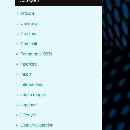
Categorii
Articole
Conspiratii
Credinta
Criminali
Fenomenul OZN
Inscriere
Insolit
International
Istoria magiei
Legende
Lifestyle
Lista vrajitoarelor