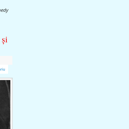
nedy
 şi
riu