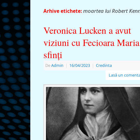
moartea lui Robert Ken
Arhive etichete:
Veronica Lucken a avut
viziuni cu Fecioara Maria
sfinţi
De
Admin
|
16/04/2023
|
Credinta
Lasă un comenta