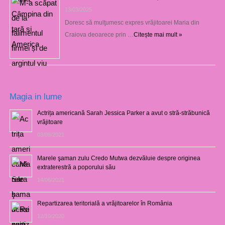
13/03/2025
Doresc să mulţumesc expres vrăjitoarei Maria din
Craiova deoarece prin …
Citește mai mult »
Magia in lume
Actrița americană Sarah Jessica Parker a avut o stră-străbunică
vrăjitoare
03/08/2021
Marele şaman zulu Credo Mutwa dezvăluie despre originea
extraterestră a poporului său
14/06/2021
Repartizarea teritorială a vrăjitoarelor în România
12/10/2020