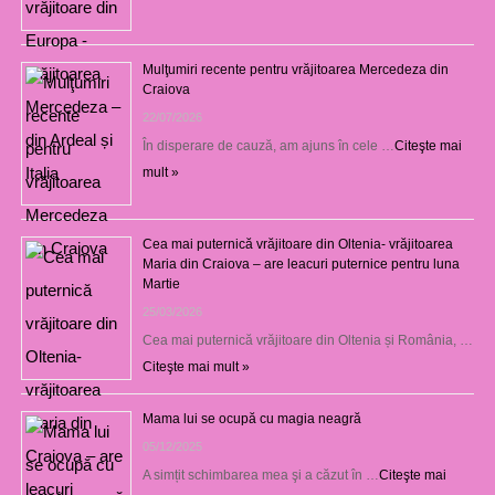
Mulţumiri recente pentru vrăjitoarea Mercedeza din
Craiova
22/07/2026
În disperare de cauză, am ajuns în cele …
Citeşte mai
mult »
Cea mai puternică vrăjitoare din Oltenia- vrăjitoarea
Maria din Craiova – are leacuri puternice pentru luna
Martie
25/03/2026
Cea mai puternică vrăjitoare din Oltenia și România, …
Citeşte mai mult »
Mama lui se ocupă cu magia neagră
05/12/2025
A simțit schimbarea mea şi a căzut în …
Citeşte mai