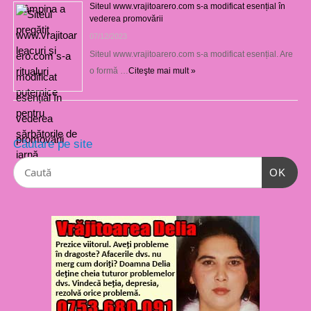
Siteul www.vrajitoarero.com s-a modificat esențial în
vederea promovării
07/12/2023
Siteul www.vrajitoarero.com s-a modificat esențial. Are
o formă …
Citeşte mai mult »
Căutare pe site
OK