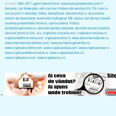
Etichetat
1963
,
2017
,
agent Edward Hunt
,
asasinarea președintelui John F.
Kennedy
,
caz Watergate
,
cele mai mari mistere ale secolului XX
,
CIA
,
cine l-a
ucis pe John F. Kennedy
,
Dallas
,
declasificate
,
dezvaluiribiz.ro
,
documente
extrem de importante
,
eveniment însângerat
,
FBI
,
istorie
,
Lee Harvey Oswald
,
moartea președintelui Americii
,
opinia publică
,
Politico
,
portalulvrajitoarelor.ro
,
serviciile secrete cubaneze
,
serviciile secrete sovietice
,
Serviciul Secret al SUA
,
ucis
,
vrajitoare-romania.com
,
vrajitoare-romania.ro
,
vrajitoareledinromania.com
,
vrajitoareonline.ro
,
www.astrointernational.ro
,
www.international-witches.com/
,
www.portalulvrajitoarelor.ro
,
www.vrajitoare-online.com
,
www.vrajitoareclub.com
,
www.vrajitoareclub.ro
,
www.vrajitoareledinromania.ro
,
www.vrajitoareonline.ro/
,
www.vrajitoarero.com
,
www.vrajitoarero.ro