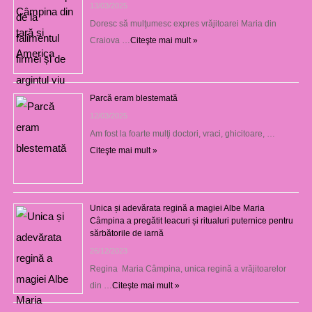
13/03/2025
Doresc să mulţumesc expres vrăjitoarei Maria din
Craiova …
Citeşte mai mult »
Parcă eram blestemată
12/03/2025
Am fost la foarte mulţi doctori, vraci, ghicitoare, …
Citeşte mai mult »
Unica și adevărata regină a magiei Albe Maria
Câmpina a pregătit leacuri și ritualuri puternice pentru
sărbătorile de iarnă
26/12/2023
Regina Maria Câmpina, unica regină a vrăjitoarelor
din …
Citeşte mai mult »