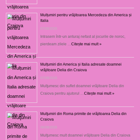
Mulțumiri pentru vrăjitoarea Mercedeza din America și
Italia
07/08/2026
Intrasem într-un anturaj nefast al jocurile de noroc,
pierdeam zilele …
Citește mai mult »
Mulțumiri din America și Italia adresate doamnei
vrăjitoare Delia din Craiova
07/08/2026
Mulţumesc din suflet doamnei vrăjitoare Delia din
Craiova pentru ajutorul …
Citește mai mult »
Mulţumiri din Roma primite de vrăjitoarea Delia din
Craiova
06/08/2026
Mulţumesc mult doamnei vrăjitoare Delia din Craiova