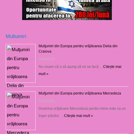
Multumiri
Mulţumiri din Europa pentru vrăjitoarea Delia din
Craiova
09/08/2026
Nu visam că o să ajung să mi se facă …
Citește mai
mult »
Mulţumiri din Europa pentru vrăjitoarea Mercedeza
09/08/2026
Doamna vrăjitoare Mercedeza pentru mine este ca un
înger păzitor, …
Citește mai mult »