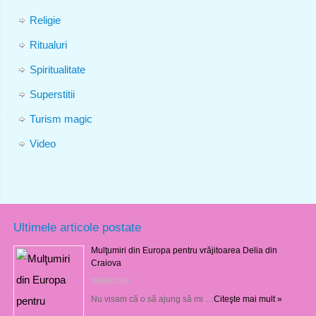
Religie
Ritualuri
Spiritualitate
Superstitii
Turism magic
Video
Ultimele articole postate
Mulţumiri din Europa pentru vrăjitoarea Delia din
Craiova
09/08/2026
Nu visam că o să ajung să mi …
Citeşte mai mult »