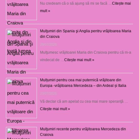
Nu credeam că o să ajung să mi se facă …
Citește mai
mult »
Mulţumiri din Spania şi Anglia pentru vrăjitoarea Maria
din Craiova
28/07/2026
Mulţumesc vrăjitoarei Maria din Craiova pentru că m-a
vindecat de …
Citește mai mult »
Mulțumiri pentru cea mai puternică vrăjitoare din
Europa -vrăjitoarea Mercedeza – din Ardeal și Italia
23/07/2026
Vă declar că am apelat cu cea mai mare speranţă …
Citește mai mult »
Mulţumiri recente pentru vrăjitoarea Mercedeza din
Craiova