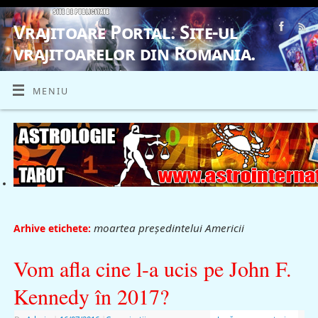
Vrajitoare Portal. Site-ul
vrajitoarelor din Romania.
VRAJITOARE, VRAJITOARELE, VRAJITOARE
MENIU
moartea președintelui Americii
Arhive etichete:
Vom afla cine l-a ucis pe John F.
Kennedy în 2017?