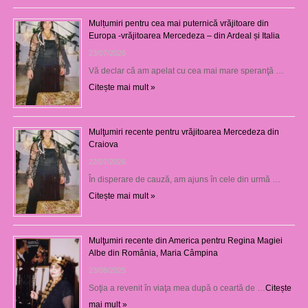
Mulțumiri pentru cea mai puternică vrăjitoare din
Europa -vrăjitoarea Mercedeza – din Ardeal și Italia
23/07/2026
Vă declar că am apelat cu cea mai mare speranţă …
Citește mai mult »
Mulţumiri recente pentru vrăjitoarea Mercedeza din
Craiova
22/07/2026
În disperare de cauză, am ajuns în cele din urmă …
Citește mai mult »
Mulţumiri recente din America pentru Regina Magiei
Albe din România, Maria Câmpina
23/08/2025
Soţia a revenit în viaţa mea după o ceartă de …
Citește
mai mult »