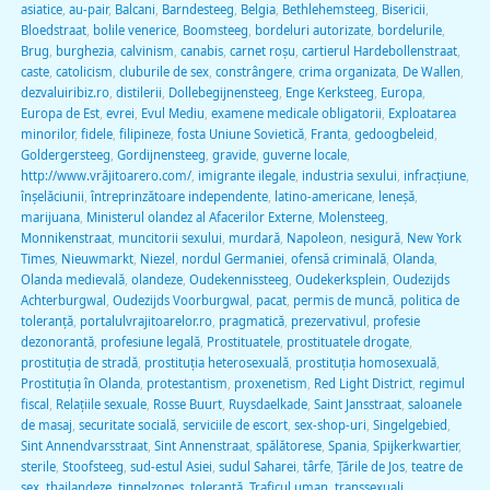
asiatice
,
au-pair
,
Balcani
,
Barndesteeg
,
Belgia
,
Bethlehemsteeg
,
Bisericii
,
Bloedstraat
,
bolile venerice
,
Boomsteeg
,
bordeluri autorizate
,
bordelurile
,
Brug
,
burghezia
,
calvinism
,
canabis
,
carnet roșu
,
cartierul Hardebollenstraat
,
caste
,
catolicism
,
cluburile de sex
,
constrângere
,
crima organizata
,
De Wallen
,
dezvaluiribiz.ro
,
distilerii
,
Dollebegijnensteeg
,
Enge Kerksteeg
,
Europa
,
Europa de Est
,
evrei
,
Evul Mediu
,
examene medicale obligatorii
,
Exploatarea
minorilor
,
fidele
,
filipineze
,
fosta Uniune Sovietică
,
Franta
,
gedoogbeleid
,
Goldergersteeg
,
Gordijnensteeg
,
gravide
,
guverne locale
,
http://www.vrăjitoarero.com/
,
imigrante ilegale
,
industria sexului
,
infracțiune
,
înșelăciunii
,
întreprinzătoare independente
,
latino-americane
,
leneșă
,
marijuana
,
Ministerul olandez al Afacerilor Externe
,
Molensteeg
,
Monnikenstraat
,
muncitorii sexului
,
murdară
,
Napoleon
,
nesigură
,
New York
Times
,
Nieuwmarkt
,
Niezel
,
nordul Germaniei
,
ofensă criminală
,
Olanda
,
Olanda medievală
,
olandeze
,
Oudekennissteeg
,
Oudekerksplein
,
Oudezijds
Achterburgwal
,
Oudezijds Voorburgwal
,
pacat
,
permis de muncă
,
politica de
toleranță
,
portalulvrajitoarelor.ro
,
pragmatică
,
prezervativul
,
profesie
dezonorantă
,
profesiune legală
,
Prostituatele
,
prostituatele drogate
,
prostituția de stradă
,
prostituția heterosexuală
,
prostituția homosexuală
,
Prostituția în Olanda
,
protestantism
,
proxenetism
,
Red Light District
,
regimul
fiscal
,
Relațiile sexuale
,
Rosse Buurt
,
Ruysdaelkade
,
Saint Jansstraat
,
saloanele
de masaj
,
securitate socială
,
serviciile de escort
,
sex-shop-uri
,
Singelgebied
,
Sint Annendvarsstraat
,
Sint Annenstraat
,
spălătorese
,
Spania
,
Spijkerkwartier
,
sterile
,
Stoofsteeg
,
sud-estul Asiei
,
sudul Saharei
,
târfe
,
Ţările de Jos
,
teatre de
sex
,
thailandeze
,
tippelzones
,
tolerantă
,
Traficul uman
,
transsexuali
,