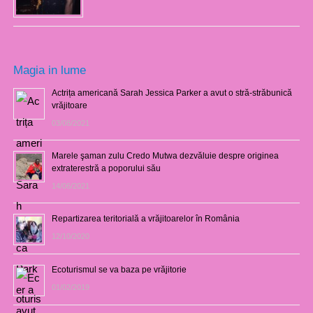
Magia in lume
Actrița americană Sarah Jessica Parker a avut o stră-străbunică
vrăjitoare
03/08/2021
Marele şaman zulu Credo Mutwa dezvăluie despre originea
extraterestră a poporului său
14/06/2021
Repartizarea teritorială a vrăjitoarelor în România
12/10/2020
Ecoturismul se va baza pe vrăjitorie
01/02/2019