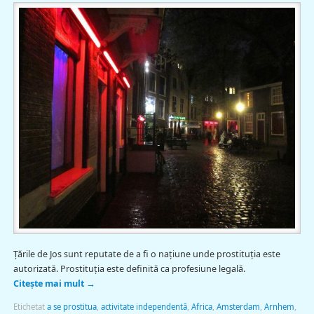
Țările de Jos sunt reputate de a fi o națiune unde prostituția este
autorizată. Prostituția este definită ca profesiune legală.
Citește mai mult
→
Etichetat
a se prostitua
,
activitate independentă
,
Africa
,
Amsterdam
,
Arnhem
,