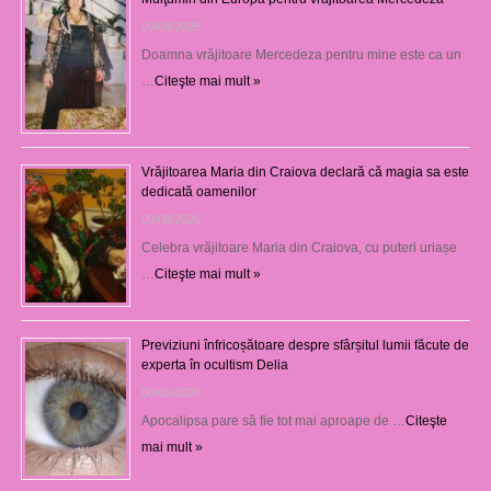
09/08/2026
Doamna vrăjitoare Mercedeza pentru mine este ca un
…
Citeşte mai mult »
Vrăjitoarea Maria din Craiova declară că magia sa este
dedicată oamenilor
09/08/2026
Celebra vrăjitoare Maria din Craiova, cu puteri uriașe
…
Citeşte mai mult »
Previziuni înfricoșătoare despre sfârșitul lumii făcute de
experta în ocultism Delia
08/08/2026
Apocalipsa pare să fie tot mai aproape de …
Citeşte
mai mult »