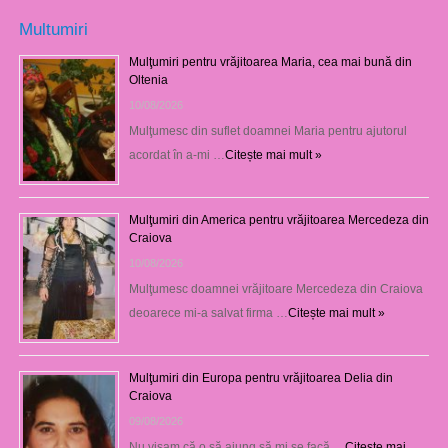
Multumiri
Mulţumiri pentru vrăjitoarea Maria, cea mai bună din
Oltenia
10/08/2026
Mulţumesc din suflet doamnei Maria pentru ajutorul
acordat în a-mi …
Citește mai mult »
Mulţumiri din America pentru vrăjitoarea Mercedeza din
Craiova
10/08/2026
Mulţumesc doamnei vrăjitoare Mercedeza din Craiova
deoarece mi-a salvat firma …
Citește mai mult »
Mulţumiri din Europa pentru vrăjitoarea Delia din
Craiova
09/08/2026
Nu visam că o să ajung să mi se facă …
Citește mai