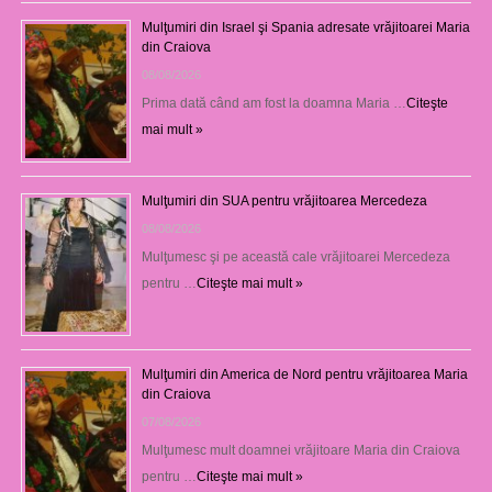
Mulţumiri din Israel şi Spania adresate vrăjitoarei Maria
din Craiova
08/08/2026
Prima dată când am fost la doamna Maria …
Citeşte
mai mult »
Mulţumiri din SUA pentru vrăjitoarea Mercedeza
08/08/2026
Mulţumesc şi pe această cale vrăjitoarei Mercedeza
pentru …
Citeşte mai mult »
Mulţumiri din America de Nord pentru vrăjitoarea Maria
din Craiova
07/08/2026
Mulţumesc mult doamnei vrăjitoare Maria din Craiova
pentru …
Citeşte mai mult »