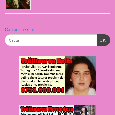
Căutare pe site
OK