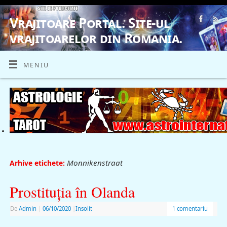
Vrajitoare Portal. Site-ul
vrajitoarelor din Romania.
VRAJITOARE, VRAJITOARELE, VRAJITOARE
MENIU
Monnikenstraat
Arhive etichete:
Prostituția în Olanda
De
Admin
|
06/10/2020
|
Insolit
1 comentariu