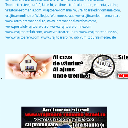
Trompettersteeg
,
urâtă
,
Utrecht
,
victimele traficului uman
,
violenta
,
vitrine
,
vrajitoare-romania.com
,
vrajitoare-romania.ro
,
vrajitoareledinromania.com
,
vrajitoareonline.ro
,
Walletjes
,
Warmoesstraat
,
ww.vrajitoareledinromania.ro
,
www.astrointernational.ro
,
www.international-witches.com/
,
www.portalulvrajitoarelor.ro
,
www.vrajitoare-online.com
,
www.vrajitoareclub.com
,
www.vrajitoareclub.ro
,
www.vrajitoareonline.ro/
,
www.vrajitoarero.com
,
www.vrajitoarero.ro
,
Yab Yum
,
zidurile medievale