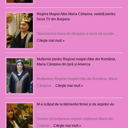
Regina Magiei Albe Maria Câmpina, vedetă pentru
Nova TV din Bulgaria
23/05/2025
Televiziunea Nova din Bulgaria a decis să acorde …
Citeşte mai mult »
Mulțumiri pentru Reginei magiei Albe din România,
Maria Câmpina din țară și America
22/05/2025
Mulţumesc Reginei magiei Albe din România, Maria
Câmpina …
Citeşte mai mult »
M-a scăpat de la falimentul firmei și de argintul viu
13/03/2025
Doresc să mulţumesc expres vrăjitoarei Maria din
Craiova …
Citeşte mai mult »