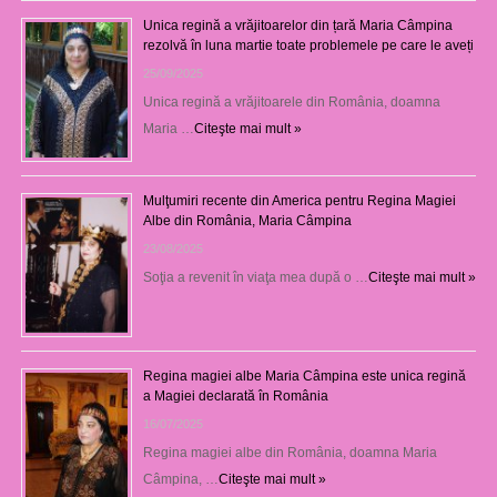
Unica regină a vrăjitoarelor din țară Maria Câmpina
rezolvă în luna martie toate problemele pe care le aveți
25/09/2025
Unica regină a vrăjitoarele din România, doamna
Maria …
Citeşte mai mult »
Mulţumiri recente din America pentru Regina Magiei
Albe din România, Maria Câmpina
23/08/2025
Soţia a revenit în viaţa mea după o …
Citeşte mai mult »
Regina magiei albe Maria Câmpina este unica regină
a Magiei declarată în România
16/07/2025
Regina magiei albe din România, doamna Maria
Câmpina, …
Citeşte mai mult »