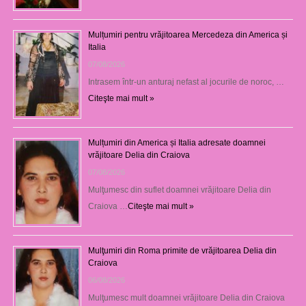
Mulțumiri pentru vrăjitoarea Mercedeza din America și
Italia
07/08/2026
Intrasem într-un anturaj nefast al jocurile de noroc, …
Citeşte mai mult »
Mulțumiri din America și Italia adresate doamnei
vrăjitoare Delia din Craiova
07/08/2026
Mulţumesc din suflet doamnei vrăjitoare Delia din
Craiova …
Citeşte mai mult »
Mulţumiri din Roma primite de vrăjitoarea Delia din
Craiova
06/08/2026
Mulţumesc mult doamnei vrăjitoare Delia din Craiova