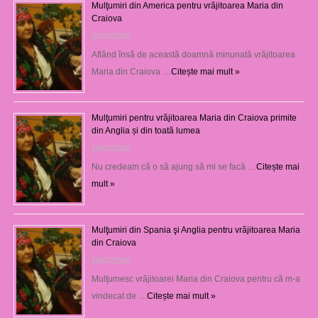
Mulţumiri din America pentru vrăjitoarea Maria din
Craiova
31/07/2026
Aflând însă de această doamnă minunată vrăjitoarea
Maria din Craiova …
Citește mai mult »
Mulţumiri pentru vrăjitoarea Maria din Craiova primite
din Anglia și din toată lumea
29/07/2026
Nu credeam că o să ajung să mi se facă …
Citește mai
mult »
Mulţumiri din Spania şi Anglia pentru vrăjitoarea Maria
din Craiova
28/07/2026
Mulţumesc vrăjitoarei Maria din Craiova pentru că m-a
vindecat de …
Citește mai mult »