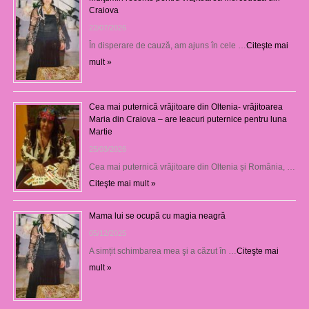
Craiova
22/07/2026
În disperare de cauză, am ajuns în cele …
Citeşte mai
mult »
Cea mai puternică vrăjitoare din Oltenia- vrăjitoarea
Maria din Craiova – are leacuri puternice pentru luna
Martie
25/03/2026
Cea mai puternică vrăjitoare din Oltenia și România, …
Citeşte mai mult »
Mama lui se ocupă cu magia neagră
05/12/2025
A simțit schimbarea mea şi a căzut în …
Citeşte mai
mult »