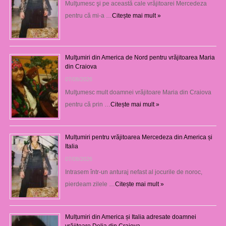
Mulţumesc şi pe această cale vrăjitoarei Mercedeza
pentru că mi-a …
Citește mai mult »
Mulţumiri din America de Nord pentru vrăjitoarea Maria
din Craiova
07/08/2026
Mulţumesc mult doamnei vrăjitoare Maria din Craiova
pentru că prin …
Citește mai mult »
Mulțumiri pentru vrăjitoarea Mercedeza din America și
Italia
07/08/2026
Intrasem într-un anturaj nefast al jocurile de noroc,
pierdeam zilele …
Citește mai mult »
Mulțumiri din America și Italia adresate doamnei
vrăjitoare Delia din Craiova