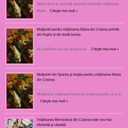
Aflând însă de această doamnă minunată vrăjitoarea
Maria …
Citeşte mai mult »
Mulţumiri pentru vrăjitoarea Maria din Craiova primite
din Anglia și din toată lumea
29/07/2026
Nu credeam că o să ajung să mi …
Citeşte mai mult »
Mulţumiri din Spania şi Anglia pentru vrăjitoarea Maria
din Craiova
28/07/2026
Mulţumesc vrăjitoarei Maria din Craiova pentru că m-a
…
Citeşte mai mult »
Vrăjitoarea Mercedeza din Craiova este cea mai
eficientă şi căutată