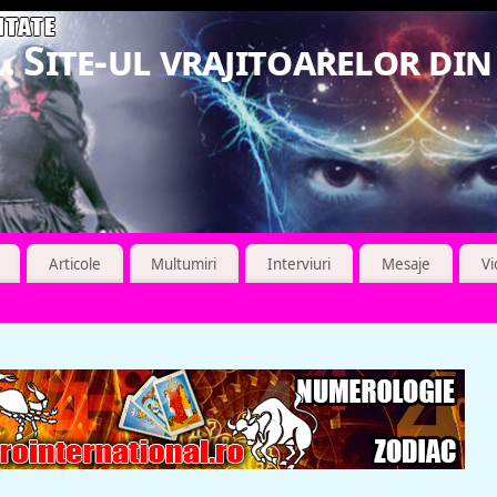
. Site-ul vrajitoarelor di
Articole
Multumiri
Interviuri
Mesaje
V