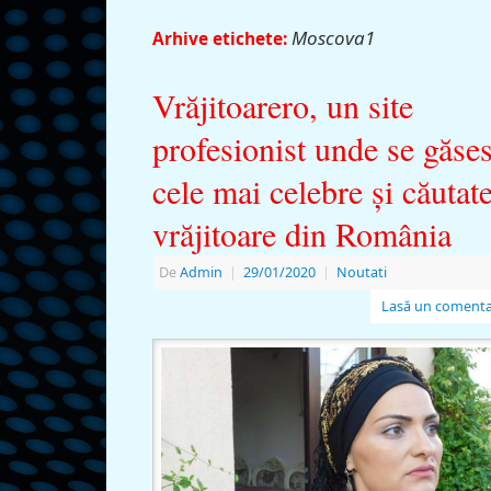
Moscova1
Arhive etichete:
Vrăjitoarero, un site
profesionist unde se găse
cele mai celebre și căutat
vrăjitoare din România
De
Admin
|
29/01/2020
|
Noutati
Lasă un comenta