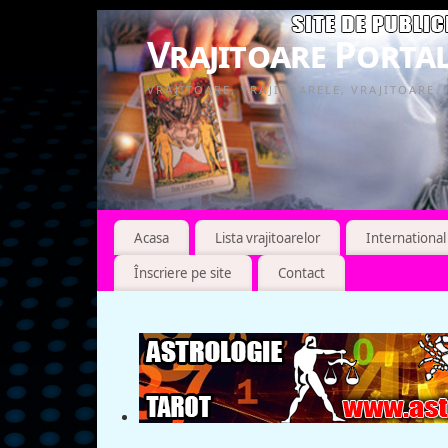
Vrajitoare Portal
VRAJITOARE, VRAJITOARELE, VRAJITOARE
Acasa
Lista vrajitoarelor
International
Înscriere pe site
Contact