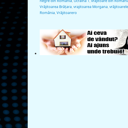
negre din România
,
Ucraina 1
,
vrăjitoare din Români
Vrăjitoarea Brăţara
,
vrajitoarea Morgana
,
vrăjitoarel
România
,
Vrăjitoarero