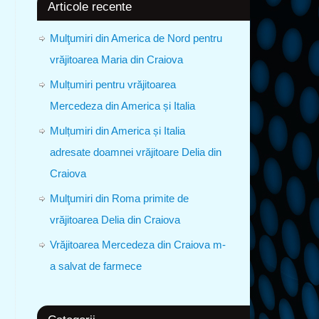
Articole recente
Mulţumiri din America de Nord pentru
vrăjitoarea Maria din Craiova
Mulțumiri pentru vrăjitoarea
Mercedeza din America și Italia
Mulțumiri din America și Italia
adresate doamnei vrăjitoare Delia din
Craiova
Mulţumiri din Roma primite de
vrăjitoarea Delia din Craiova
Vrăjitoarea Mercedeza din Craiova m-
a salvat de farmece