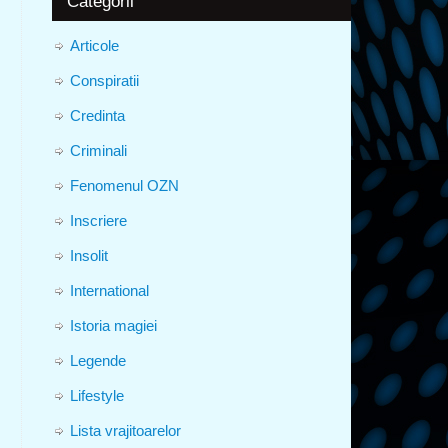
Categorii
Articole
Conspiratii
Credinta
Criminali
Fenomenul OZN
Inscriere
Insolit
International
Istoria magiei
Legende
Lifestyle
Lista vrajitoarelor