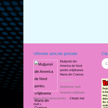
Ultimele articole postate
Cău
Mulţumiri din
America de Nord
pentru vrăjitoarea
Maria din Craiova
07/08/2026
Mulţumesc mult
doamnei vrăjitoare
Maria din Craiova pentru …
Citeşte mai
mult »