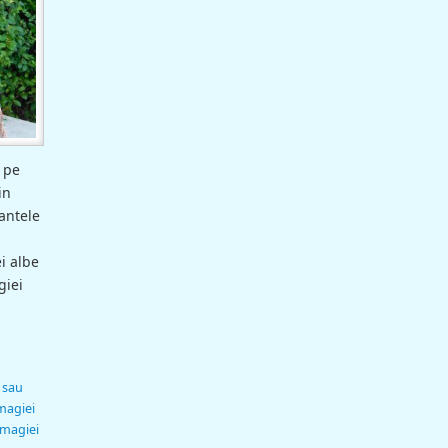
, pe
in
antele
i albe
giei
 sau
magiei
 magiei