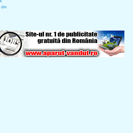
a
,
e din