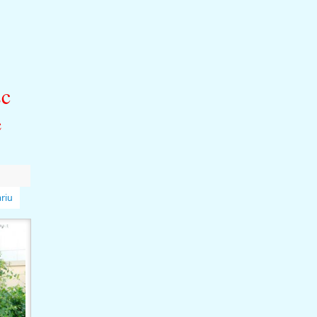
sc
e
riu