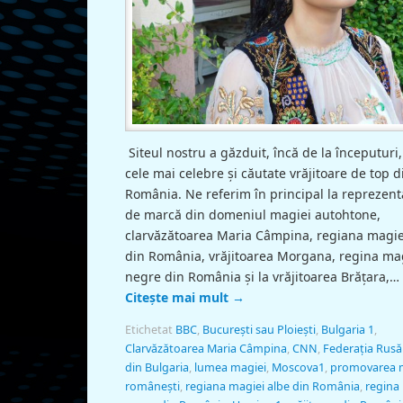
Siteul nostru a găzduit, încă de la începuturi
cele mai celebre și căutate vrăjitoare de top d
România. Ne referim în principal la reprezent
de marcă din domeniul magiei autohtone,
clarvăzătoarea Maria Câmpina, regiana magie
din România, vrăjitoarea Morgana, regina ma
negre din România și la vrăjitoarea Brățara,…
Citește mai mult
→
Etichetat
BBC
,
București sau Ploiești
,
Bulgaria 1
,
Clarvăzătoarea Maria Câmpina
,
CNN
,
Federația Rusă
din Bulgaria
,
lumea magiei
,
Moscova1
,
promovarea 
românești
,
regiana magiei albe din România
,
regina