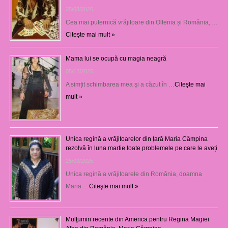
25/03/2026
Cea mai puternică vrăjitoare din Oltenia și România, …
Citeşte mai mult »
Mama lui se ocupă cu magia neagră
05/12/2025
A simțit schimbarea mea şi a căzut în …
Citeşte mai
mult »
Unica regină a vrăjitoarelor din țară Maria Câmpina
rezolvă în luna martie toate problemele pe care le aveți
25/09/2025
Unica regină a vrăjitoarele din România, doamna
Maria …
Citeşte mai mult »
Mulţumiri recente din America pentru Regina Magiei