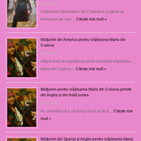
06/08/2026
Vrăjitoarea Mercedeza din Craiova m-a salvat de
farmecele pe care …
Citește mai mult »
Mulţumiri din America pentru vrăjitoarea Maria din
Craiova
31/07/2026
Aflând însă de această doamnă minunată vrăjitoarea
Maria din Craiova …
Citește mai mult »
Mulţumiri pentru vrăjitoarea Maria din Craiova primite
din Anglia și din toată lumea
29/07/2026
Nu credeam că o să ajung să mi se facă …
Citește mai
mult »
Mulţumiri din Spania şi Anglia pentru vrăjitoarea Maria