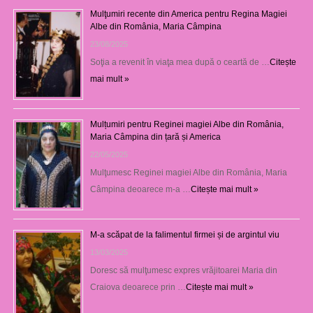
Mulţumiri recente din America pentru Regina Magiei
Albe din România, Maria Câmpina
23/08/2025
Soţia a revenit în viaţa mea după o ceartă de …
Citește
mai mult »
Mulțumiri pentru Reginei magiei Albe din România,
Maria Câmpina din țară și America
22/05/2025
Mulţumesc Reginei magiei Albe din România, Maria
Câmpina deoarece m-a …
Citește mai mult »
M-a scăpat de la falimentul firmei și de argintul viu
13/03/2025
Doresc să mulţumesc expres vrăjitoarei Maria din
Craiova deoarece prin …
Citește mai mult »