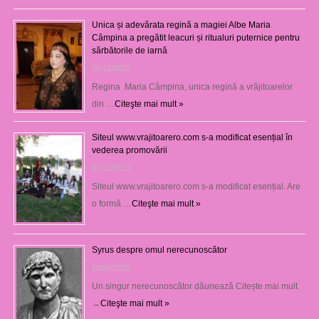
Unica și adevărata regină a magiei Albe Maria
Câmpina a pregătit leacuri și ritualuri puternice pentru
sărbătorile de iarnă
26/12/2023
Regina Maria Câmpina, unica regină a vrăjitoarelor
din …
Citeşte mai mult »
Siteul www.vrajitoarero.com s-a modificat esențial în
vederea promovării
07/12/2023
Siteul www.vrajitoarero.com s-a modificat esențial. Are
o formă …
Citeşte mai mult »
Syrus despre omul nerecunoscător
11/09/2023
Un singur nerecunoscător dăunează Citește mai mult
→
Citeşte mai mult »