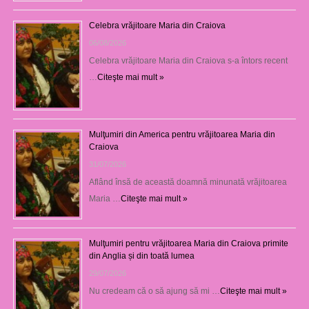
Celebra vrăjitoare Maria din Craiova
06/08/2026
Celebra vrăjitoare Maria din Craiova s-a întors recent
…
Citeşte mai mult »
Mulţumiri din America pentru vrăjitoarea Maria din
Craiova
31/07/2026
Aflând însă de această doamnă minunată vrăjitoarea
Maria …
Citeşte mai mult »
Mulţumiri pentru vrăjitoarea Maria din Craiova primite
din Anglia și din toată lumea
29/07/2026
Nu credeam că o să ajung să mi …
Citeşte mai mult »