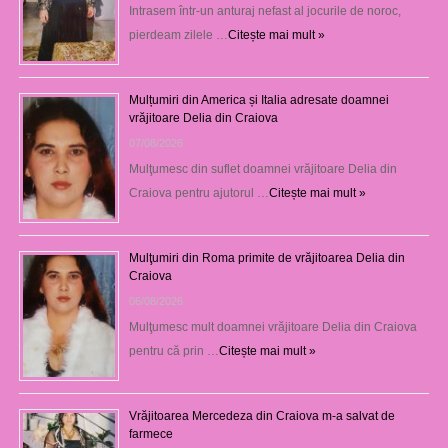
Intrasem într-un anturaj nefast al jocurile de noroc,
pierdeam zilele …
Citește mai mult »
Mulțumiri din America și Italia adresate doamnei
vrăjitoare Delia din Craiova
07/08/2026
Mulţumesc din suflet doamnei vrăjitoare Delia din
Craiova pentru ajutorul …
Citește mai mult »
Mulţumiri din Roma primite de vrăjitoarea Delia din
Craiova
06/08/2026
Mulţumesc mult doamnei vrăjitoare Delia din Craiova
pentru că prin …
Citește mai mult »
Vrăjitoarea Mercedeza din Craiova m-a salvat de
farmece