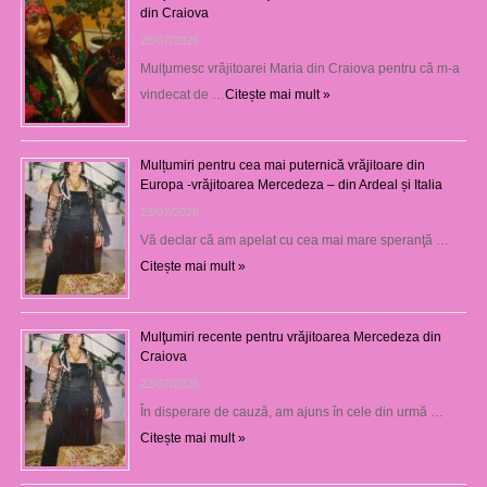
din Craiova
28/07/2026
Mulţumesc vrăjitoarei Maria din Craiova pentru că m-a
vindecat de …
Citește mai mult »
Mulțumiri pentru cea mai puternică vrăjitoare din
Europa -vrăjitoarea Mercedeza – din Ardeal și Italia
23/07/2026
Vă declar că am apelat cu cea mai mare speranţă …
Citește mai mult »
Mulţumiri recente pentru vrăjitoarea Mercedeza din
Craiova
22/07/2026
În disperare de cauză, am ajuns în cele din urmă …
Citește mai mult »