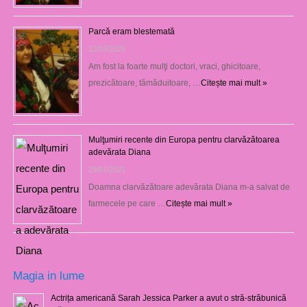
Parcă eram blestemată
12/03/2025
Am fost la foarte mulţi doctori, vraci, ghicitoare,
prezicătoare, tămăduitoare, …
Citește mai mult »
Mulţumiri recente din Europa pentru clarvăzătoarea
adevărata Diana
29/01/2021
Doamna clarvăzătoare adevărata Diana m-a salvat de
farmecele pe care …
Citește mai mult »
Magia in lume
Actrița americană Sarah Jessica Parker a avut o stră-străbunică