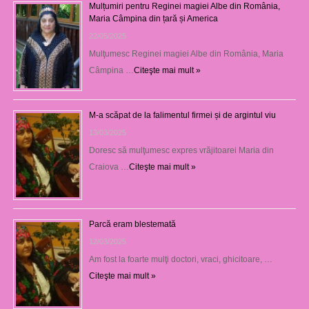
Mulțumiri pentru Reginei magiei Albe din România,
Maria Câmpina din țară și America
22/05/2025
Mulţumesc Reginei magiei Albe din România, Maria
Câmpina …
Citeşte mai mult »
M-a scăpat de la falimentul firmei și de argintul viu
13/03/2025
Doresc să mulţumesc expres vrăjitoarei Maria din
Craiova …
Citeşte mai mult »
Parcă eram blestemată
12/03/2025
Am fost la foarte mulţi doctori, vraci, ghicitoare, …
Citeşte mai mult »