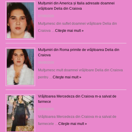
Mulțumiri din America și Italia adresate doamnei
vrăjitoare Delia din Craiova
07/08/2026
Mulţumesc din suflet doamnei vrăjitoare Delia din
Craiova …
Citeşte mai mult »
Mulţumiri din Roma primite de vrăjitoarea Delia din
Craiova
06/08/2026
Mulţumesc mult doamnei vrăjitoare Delia din Craiova
pentru …
Citeşte mai mult »
Vrăjitoarea Mercedeza din Craiova m-a salvat de
farmece
06/08/2026
Vrăjitoarea Mercedeza din Craiova m-a salvat de
farmecele …
Citeşte mai mult »