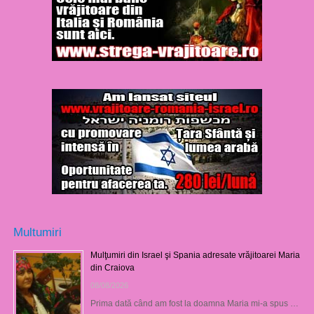
Multumiri
Mulţumiri din Israel şi Spania adresate vrăjitoarei Maria
din Craiova
08/08/2026
Prima dată când am fost la doamna Maria mi-a spus …