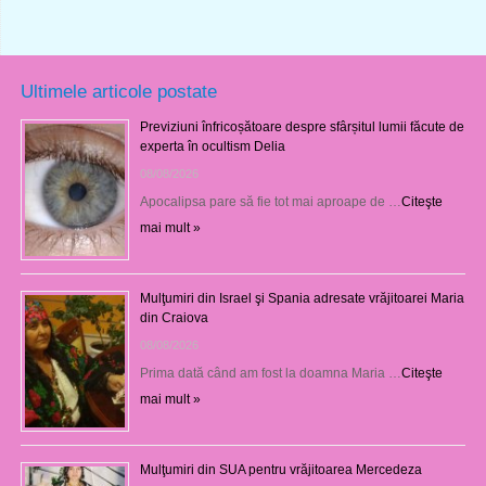
Ultimele articole postate
Previziuni înfricoșătoare despre sfârșitul lumii făcute de
experta în ocultism Delia
08/08/2026
Apocalipsa pare să fie tot mai aproape de …
Citeşte
mai mult »
Mulţumiri din Israel şi Spania adresate vrăjitoarei Maria
din Craiova
08/08/2026
Prima dată când am fost la doamna Maria …
Citeşte
mai mult »
Mulţumiri din SUA pentru vrăjitoarea Mercedeza