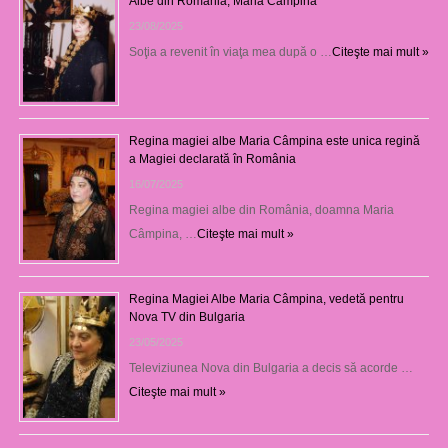
Albe din România, Maria Câmpina
23/08/2025
Soţia a revenit în viaţa mea după o …
Citeşte mai mult »
Regina magiei albe Maria Câmpina este unica regină
a Magiei declarată în România
16/07/2025
Regina magiei albe din România, doamna Maria
Câmpina, …
Citeşte mai mult »
Regina Magiei Albe Maria Câmpina, vedetă pentru
Nova TV din Bulgaria
23/05/2025
Televiziunea Nova din Bulgaria a decis să acorde …
Citeşte mai mult »