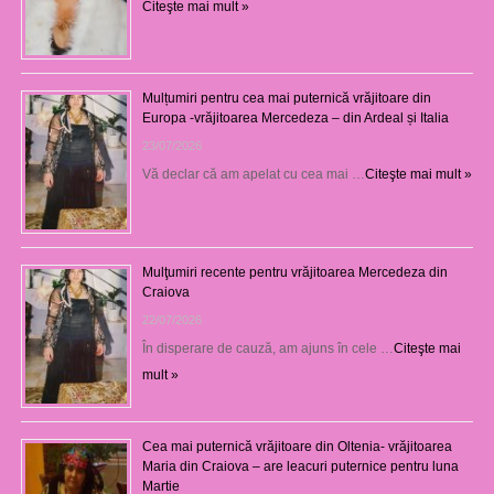
Citeşte mai mult »
Mulțumiri pentru cea mai puternică vrăjitoare din
Europa -vrăjitoarea Mercedeza – din Ardeal și Italia
23/07/2026
Vă declar că am apelat cu cea mai …
Citeşte mai mult »
Mulţumiri recente pentru vrăjitoarea Mercedeza din
Craiova
22/07/2026
În disperare de cauză, am ajuns în cele …
Citeşte mai
mult »
Cea mai puternică vrăjitoare din Oltenia- vrăjitoarea
Maria din Craiova – are leacuri puternice pentru luna
Martie