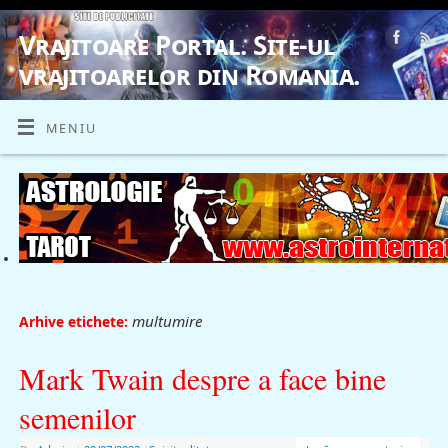
Vrajitoare Portal. Site-ul
vrajitoarelor din Romania.
VRAJITOARE, VRAJITOARELE, VRAJITOARE
MENIU
multumire
Arhive etichete:
Mark Twain despre a face bine
semenilor