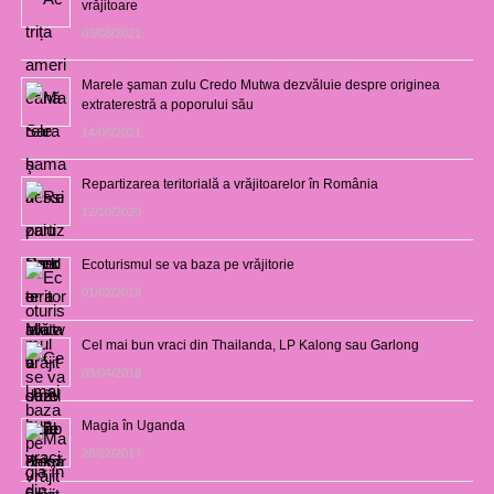
vrăjitoare
03/08/2021
Marele şaman zulu Credo Mutwa dezvăluie despre originea
extraterestră a poporului său
14/06/2021
Repartizarea teritorială a vrăjitoarelor în România
12/10/2020
Ecoturismul se va baza pe vrăjitorie
01/02/2019
Cel mai bun vraci din Thailanda, LP Kalong sau Garlong
03/04/2018
Magia în Uganda
28/02/2017