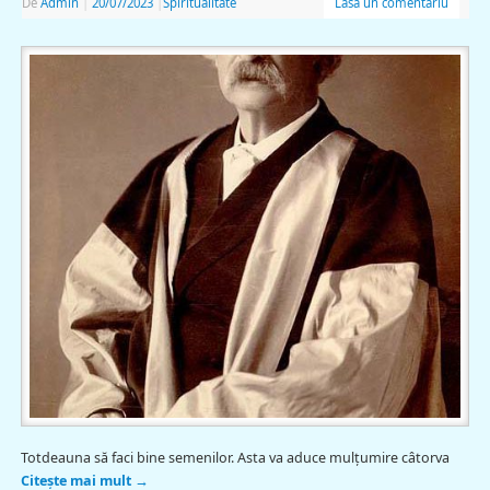
De
Admin
|
20/07/2023
|
Spiritualitate
Lasă un comentariu
Totdeauna să faci bine semenilor. Asta va aduce mulțumire câtorva
Citește mai mult
→