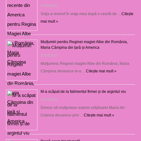
23/08/2025
Soţia a revenit în viaţa mea după o ceartă de …
Citește
mai mult »
Mulțumiri pentru Reginei magiei Albe din România,
Maria Câmpina din țară și America
22/05/2025
Mulţumesc Reginei magiei Albe din România, Maria
Câmpina deoarece m-a …
Citește mai mult »
M-a scăpat de la falimentul firmei și de argintul viu
13/03/2025
Doresc să mulţumesc expres vrăjitoarei Maria din
Craiova deoarece prin …
Citește mai mult »