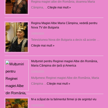
Regina magiei albe din România, doamna Maria
Câmpina, …
Citeşte mai mult »
Regina Magiei Albe Maria Câmpina, vedetă pentru
Nova TV din Bulgaria
23/05/2025
Televiziunea Nova din Bulgaria a decis să acorde …
Citeşte mai mult »
Mulțumiri pentru Reginei magiei Albe din România,
Maria Câmpina din țară și America
22/05/2025
Mulţumesc Reginei magiei Albe din România, Maria
Câmpina …
Citeşte mai mult »
M-a scăpat de la falimentul firmei și de argintul viu
13/03/2025