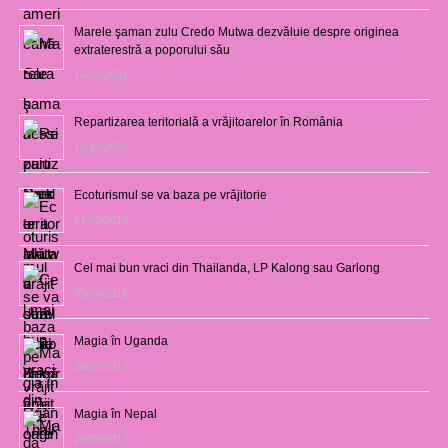
Marele şaman zulu Credo Mutwa dezvăluie despre originea
extraterestră a poporului său
14/06/2021
Repartizarea teritorială a vrăjitoarelor în România
12/10/2020
Ecoturismul se va baza pe vrăjitorie
01/02/2019
Cel mai bun vraci din Thailanda, LP Kalong sau Garlong
03/04/2018
Magia în Uganda
28/02/2017
Magia în Nepal
26/02/2017