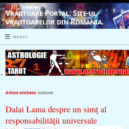
Vrajitoare Portal. Site-ul
vrajitoarelor din Romania.
VRAJITOARE, VRAJITOARELE, VRAJITOARE
MENIU
natiune
Arhive etichete:
Dalai Lama despre un simț al
responsabilității universale