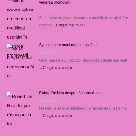
vederea promovării
07/12/2023
Siteul www.vrajitoarero.com s-a modificat esențial. Are
o formă …
Citeşte mai mult »
Syrus despre omul nerecunoscător
11/09/2023
Un singur nerecunoscător dăunează Citește mai mult
→
Citeşte mai mult »
Robert De Niro despre răspunsul la tot
10/09/2023
Nu trebuie să aveți întotdeauna răspunsul Citește mai
…
Citeşte mai mult »