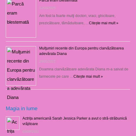
Parcă eram blestemată
12/03/2025
Am fost la foarte mulţi doctori, vraci, ghicitoare,
prezicătoare, tămăduitoare, …
Citește mai mult »
Mulţumiri recente din Europa pentru clarvăzătoarea
adevărata Diana
29/01/2021
Doamna clarvăzătoare adevărata Diana m-a salvat de
farmecele pe care …
Citește mai mult »
Magia in lume
Actrița americană Sarah Jessica Parker a avut o stră-străbunică
vrăjitoare
03/08/2021