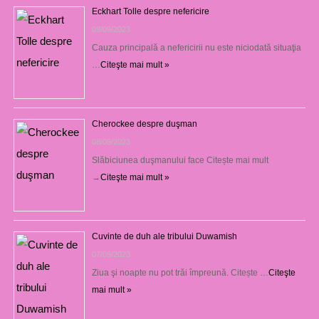
Eckhart Tolle despre nefericire
09/09/2023
Cauza principală a nefericirii nu este niciodată situaţia
…
Citeşte mai mult »
Cherockee despre duşman
08/09/2023
Slăbiciunea duşmanului face Citește mai mult
→
Citeşte mai mult »
Cuvinte de duh ale tribului Duwamish
07/09/2023
Ziua şi noapte nu pot trăi împreună. Citește …
Citeşte
mai mult »