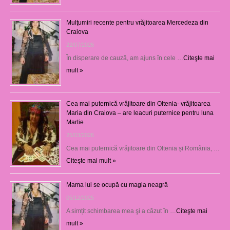
Mulţumiri recente pentru vrăjitoarea Mercedeza din
Craiova
22/07/2026
În disperare de cauză, am ajuns în cele …
Citeşte mai
mult »
Cea mai puternică vrăjitoare din Oltenia- vrăjitoarea
Maria din Craiova – are leacuri puternice pentru luna
Martie
25/03/2026
Cea mai puternică vrăjitoare din Oltenia și România, …
Citeşte mai mult »
Mama lui se ocupă cu magia neagră
05/12/2025
A simțit schimbarea mea şi a căzut în …
Citeşte mai
mult »