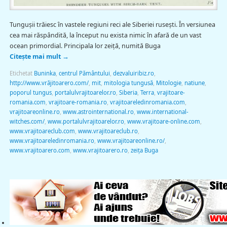
Tunguşii trăiesc în vastele regiuni reci ale Siberiei ruseşti. În versiunea
cea mai răspândită, la început nu exista nimic în afară de un vast
ocean primordial. Principala lor zeiţă, numită Buga
Citește mai mult
→
Etichetat
Buninka
,
centrul Pământului
,
dezvaluiribiz.ro
,
http://www.vrăjitoarero.com/
,
mit
,
mitologia tungusă
,
Mitologie
,
natiune
,
poporul tungus
,
portalulvrajitoarelor.ro
,
Siberia
,
Terra
,
vrajitoare-
romania.com
,
vrajitoare-romania.ro
,
vrajitoareledinromania.com
,
vrajitoareonline.ro
,
www.astrointernational.ro
,
www.international-
witches.com/
,
www.portalulvrajitoarelor.ro
,
www.vrajitoare-online.com
,
www.vrajitoareclub.com
,
www.vrajitoareclub.ro
,
www.vrajitoareledinromania.ro
,
www.vrajitoareonline.ro/
,
www.vrajitoarero.com
,
www.vrajitoarero.ro
,
zeița Buga