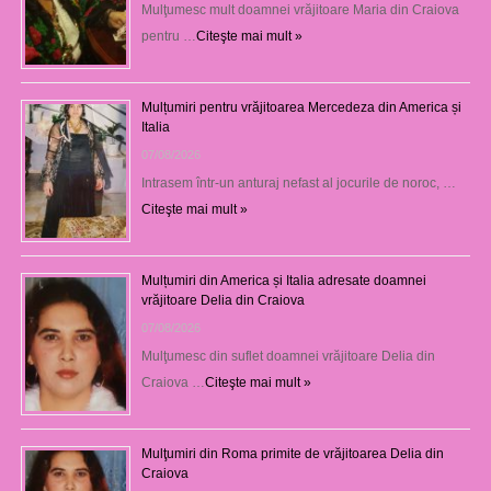
Mulţumesc mult doamnei vrăjitoare Maria din Craiova
pentru …
Citeşte mai mult »
Mulțumiri pentru vrăjitoarea Mercedeza din America și
Italia
07/08/2026
Intrasem într-un anturaj nefast al jocurile de noroc, …
Citeşte mai mult »
Mulțumiri din America și Italia adresate doamnei
vrăjitoare Delia din Craiova
07/08/2026
Mulţumesc din suflet doamnei vrăjitoare Delia din
Craiova …
Citeşte mai mult »
Mulţumiri din Roma primite de vrăjitoarea Delia din
Craiova