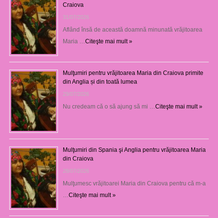
Craiova
31/07/2026
Aflând însă de această doamnă minunată vrăjitoarea
Maria …
Citeşte mai mult »
Mulţumiri pentru vrăjitoarea Maria din Craiova primite
din Anglia și din toată lumea
29/07/2026
Nu credeam că o să ajung să mi …
Citeşte mai mult »
Mulţumiri din Spania şi Anglia pentru vrăjitoarea Maria
din Craiova
28/07/2026
Mulţumesc vrăjitoarei Maria din Craiova pentru că m-a
…
Citeşte mai mult »