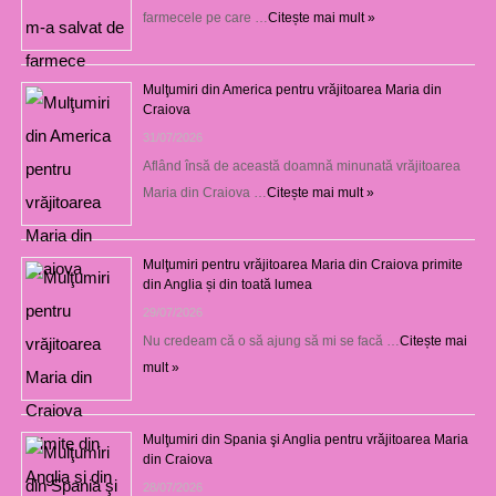
farmecele pe care …
Citește mai mult »
Mulţumiri din America pentru vrăjitoarea Maria din
Craiova
31/07/2026
Aflând însă de această doamnă minunată vrăjitoarea
Maria din Craiova …
Citește mai mult »
Mulţumiri pentru vrăjitoarea Maria din Craiova primite
din Anglia și din toată lumea
29/07/2026
Nu credeam că o să ajung să mi se facă …
Citește mai
mult »
Mulţumiri din Spania şi Anglia pentru vrăjitoarea Maria
din Craiova
28/07/2026