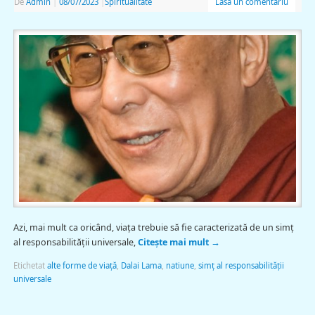
De
Admin
|
08/07/2023
|
Spiritualitate
Lasă un comentariu
Azi, mai mult ca oricând, viața trebuie să fie caracterizată de un simț
al responsabilității universale,
Citește mai mult
→
Etichetat
alte forme de viață
,
Dalai Lama
,
natiune
,
simț al responsabilității
universale