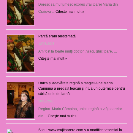
Doresc să mulţumesc expres vrăjitoarei Maria din
Craiova …
Citeşte mai mult »
Parcă eram blestemată
12/03/2025
Am fost la foarte mulţi doctori, vraci, ghicitoare, …
Citeşte mai mult »
Unica și adevărata regină a magiei Albe Maria
Câmpina a pregătit leacuri și ritualuri puternice pentru
sărbătorile de iarnă
26/12/2023
Regina Maria Câmpina, unica regină a vrăjitoarelor
din …
Citeşte mai mult »
Siteul www.vrajitoarero.com s-a modificat esențial în