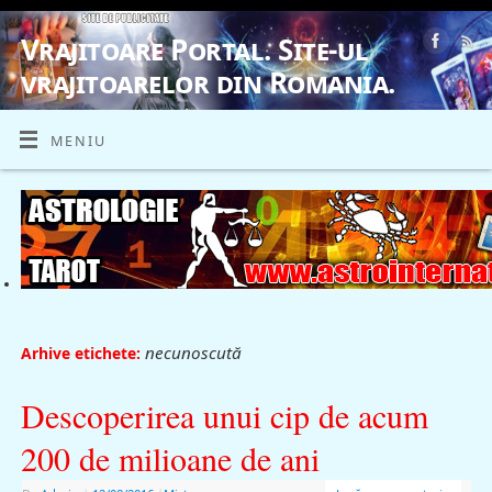
Vrajitoare Portal. Site-ul
vrajitoarelor din Romania.
VRAJITOARE, VRAJITOARELE, VRAJITOARE
MENIU
necunoscută
Arhive etichete:
Descoperirea unui cip de acum
200 de milioane de ani