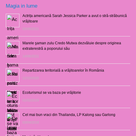
Magia in lume
Actrița americană Sarah Jessica Parker a avut o stră-străbunică
vrăjitoare
03/08/2021
Marele şaman zulu Credo Mutwa dezvăluie despre originea
extraterestră a poporului său
14/06/2021
Repartizarea teritorială a vrăjitoarelor în România
12/10/2020
Ecoturismul se va baza pe vrăjitorie
01/02/2019
Cel mai bun vraci din Thailanda, LP Kalong sau Garlong
03/04/2018