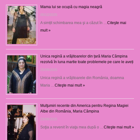
Mama lui se ocupă cu magia neagră
05/12/2025
A simțit schimbarea mea şi a căzut în …
Citeşte mai
mult »
Unica regină a vrăjitoarelor din țară Maria Câmpina
rezolvă în luna martie toate problemele pe care le aveți
25/09/2025
Unica regină a vrăjitoarele din România, doamna
Maria …
Citeşte mai mult »
Mulţumiri recente din America pentru Regina Magiei
Albe din România, Maria Câmpina
23/08/2025
Soţia a revenit în viaţa mea după o …
Citeşte mai mult »