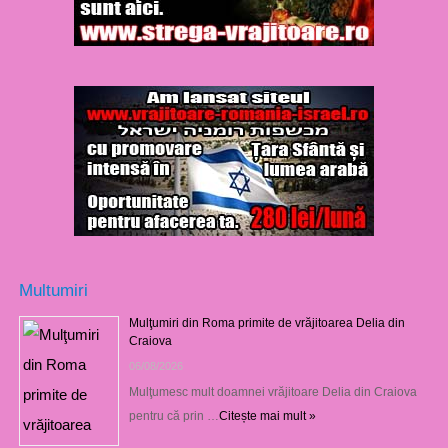
Multumiri
Mulţumiri din Roma primite de vrăjitoarea Delia din
Craiova
06/08/2026
Mulţumesc mult doamnei vrăjitoare Delia din Craiova
pentru că prin …
Citește mai mult »