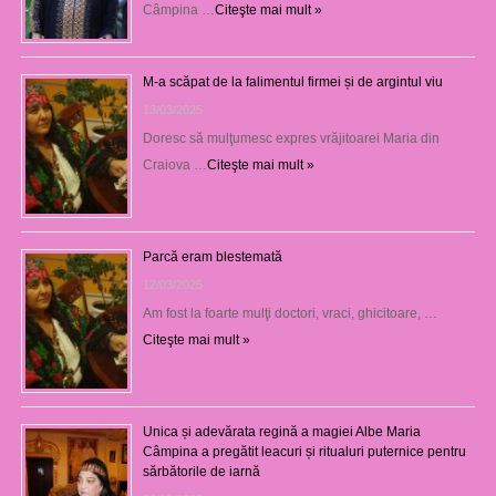
Câmpina …
Citeşte mai mult »
M-a scăpat de la falimentul firmei și de argintul viu
13/03/2025
Doresc să mulţumesc expres vrăjitoarei Maria din
Craiova …
Citeşte mai mult »
Parcă eram blestemată
12/03/2025
Am fost la foarte mulţi doctori, vraci, ghicitoare, …
Citeşte mai mult »
Unica și adevărata regină a magiei Albe Maria
Câmpina a pregătit leacuri și ritualuri puternice pentru
sărbătorile de iarnă