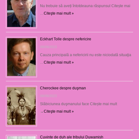
Nu trebuie să aveți întotdeauna răspunsul Citește mai
…
Citeşte mai mult »
Eckhart Tolle despre nefericire
09/09/2023
Cauza principală a nefericirii nu este niciodată situaţia
…
Citeşte mai mult »
Cherockee despre duşman
08/09/2023
Slăbiciunea duşmanului face Citește mai mult
→
Citeşte mai mult »
Cuvinte de duh ale tribului Duwamish