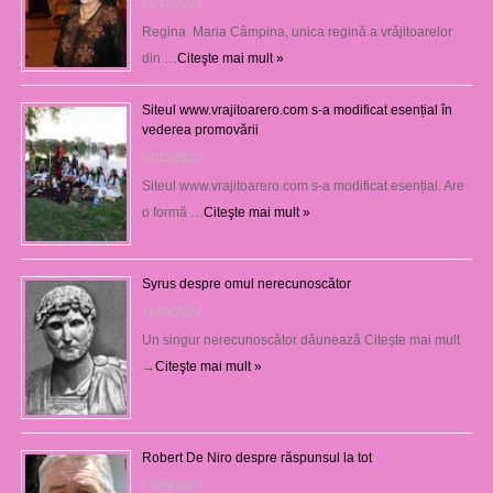
26/12/2023
Regina Maria Câmpina, unica regină a vrăjitoarelor
din …
Citeşte mai mult »
Siteul www.vrajitoarero.com s-a modificat esențial în
vederea promovării
07/12/2023
Siteul www.vrajitoarero.com s-a modificat esențial. Are
o formă …
Citeşte mai mult »
Syrus despre omul nerecunoscător
11/09/2023
Un singur nerecunoscător dăunează Citește mai mult
→
Citeşte mai mult »
Robert De Niro despre răspunsul la tot
10/09/2023