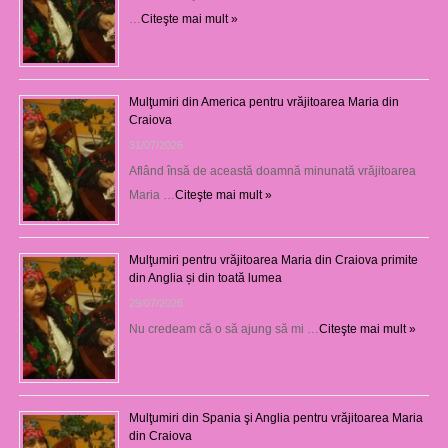
…
Citeşte mai mult »
Mulţumiri din America pentru vrăjitoarea Maria din
Craiova
31/07/2026
Aflând însă de această doamnă minunată vrăjitoarea
Maria …
Citeşte mai mult »
Mulţumiri pentru vrăjitoarea Maria din Craiova primite
din Anglia și din toată lumea
29/07/2026
Nu credeam că o să ajung să mi …
Citeşte mai mult »
Mulţumiri din Spania şi Anglia pentru vrăjitoarea Maria
din Craiova