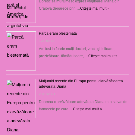
Doresc să mulţumesc expres vrăjitoarei Maria din
Craiova deoarece prin …
Citește mai mult »
Parcă eram blestemată
12/03/2025
Am fost la foarte mulţi doctori, vraci, ghicitoare,
prezicătoare, tămăduitoare, …
Citește mai mult »
Mulţumiri recente din Europa pentru clarvăzătoarea
adevărata Diana
29/01/2021
Doamna clarvăzătoare adevărata Diana m-a salvat de
farmecele pe care …
Citește mai mult »