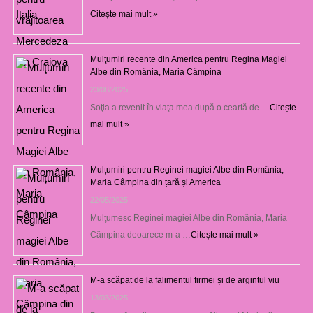
Citește mai mult »
Mulţumiri recente din America pentru Regina Magiei
Albe din România, Maria Câmpina
23/08/2025
Soţia a revenit în viaţa mea după o ceartă de …
Citește
mai mult »
Mulțumiri pentru Reginei magiei Albe din România,
Maria Câmpina din țară și America
22/05/2025
Mulţumesc Reginei magiei Albe din România, Maria
Câmpina deoarece m-a …
Citește mai mult »
M-a scăpat de la falimentul firmei și de argintul viu
13/03/2025