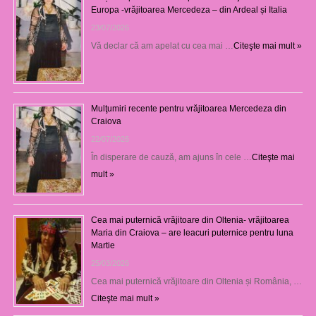
Europa -vrăjitoarea Mercedeza – din Ardeal și Italia
23/07/2026
Vă declar că am apelat cu cea mai …
Citeşte mai mult »
Mulţumiri recente pentru vrăjitoarea Mercedeza din
Craiova
22/07/2026
În disperare de cauză, am ajuns în cele …
Citeşte mai
mult »
Cea mai puternică vrăjitoare din Oltenia- vrăjitoarea
Maria din Craiova – are leacuri puternice pentru luna
Martie
25/03/2026
Cea mai puternică vrăjitoare din Oltenia și România, …
Citeşte mai mult »