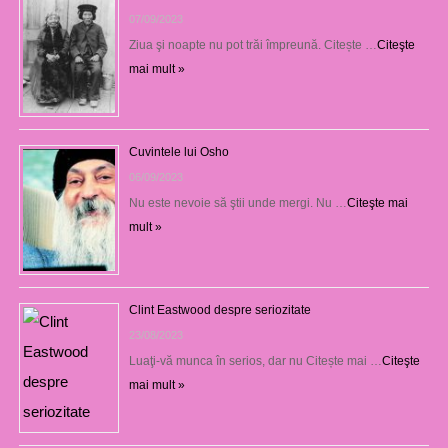
07/09/2023
Ziua şi noapte nu pot trăi împreună. Citește …
Citeşte
mai mult »
Cuvintele lui Osho
06/09/2023
Nu este nevoie să ştii unde mergi. Nu …
Citeşte mai
mult »
Clint Eastwood despre seriozitate
23/08/2023
Luaţi-vă munca în serios, dar nu Citește mai …
Citeşte
mai mult »