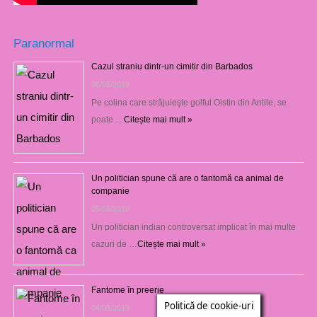
Paranormal
Cazul straniu dintr-un cimitir din Barbados
06/05/2019
Pe colina care străjuieşte golful Oistin din Antile, se
poate …
Citește mai mult »
Un politician spune că are o fantomă ca animal de
companie
05/05/2019
Un politician indian controversat implicat în mai multe
cazuri de …
Citește mai mult »
Fantome în preerie
Politică de cookie-uri
04/05/2019