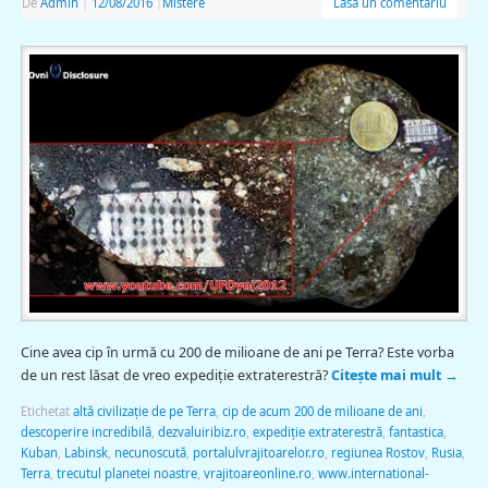
De
Admin
|
12/08/2016
|
Mistere
Lasă un comentariu
Cine avea cip în urmă cu 200 de milioane de ani pe Terra? Este vorba
de un rest lăsat de vreo expediţie extraterestră?
Citește mai mult
→
Etichetat
altă civilizaţie de pe Terra
,
cip de acum 200 de milioane de ani
,
descoperire incredibilă
,
dezvaluiribiz.ro
,
expediţie extraterestră
,
fantastica
,
Kuban
,
Labinsk
,
necunoscută
,
portalulvrajitoarelor.ro
,
regiunea Rostov
,
Rusia
,
Terra
,
trecutul planetei noastre
,
vrajitoareonline.ro
,
www.international-